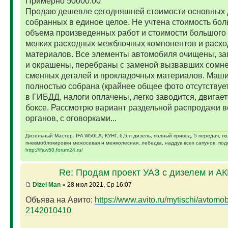
Примерно 50000.00
Продаю дешевле сегодняшней стоимости основных 
собранных в единое целое. Не учтена стоимость бо
объема произведенных работ и стоимости большого 
мелких расходных межблочных компонентов и расх
материалов. Все элементы автомобиля очищены, за
и окрашены, перебраны с заменой вызвавших сомн
сменных деталей и прокладочных материалов. Маш
полностью собрана (крайнее общее фото отсутствует)
в ГИБДД, налоги оплачены, легко заводится, двигает
боксе. Рассмотрю вариант раздельной распродажи в
органов, с оговорками...
Дизельный Мастер. IFA W50LA, КУНГ, 6,5 л дизель, полный привод, 5 передач, п
пневмоблокировки межосевая и межколесная, лебедка, наддув всех сапунов, подк
http://ifaw50.forum24.ru/
Re: Продам проект УАЗ с дизелем и А
Dizel Man
» 28 июл 2021, Ср 16:07
Объява на Авито:
https://www.avito.ru/mytischi/avtomobil
2142010410