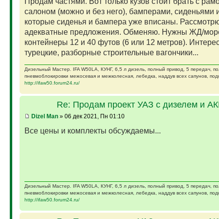
Продам частями. Вот только кузов стоит брать с рам
салоном (можно и без него), бамперами, сиденьями и
которые сиденья и бампера уже вписаны. Рассмотр
адекватные предложения. Обменяю. Нужны ЖД/мор
контейнеры 12 и 40 футов (6 или 12 метров). Интере
турецкие, разборные строительные вагончики...
Дизельный Мастер. IFA W50LA, КУНГ, 6,5 л дизель, полный привод, 5 передач, п
пневмоблокировки межосевая и межколесная, лебедка, наддув всех сапунов, подк
http://ifaw50.forum24.ru/
Re: Продам проект УАЗ с дизелем и А
Dizel Man
» 06 дек 2021, Пн 01:10
Все цены и комплекты обсуждаемы...
Дизельный Мастер. IFA W50LA, КУНГ, 6,5 л дизель, полный привод, 5 передач, п
пневмоблокировки межосевая и межколесная, лебедка, наддув всех сапунов, подк
http://ifaw50.forum24.ru/