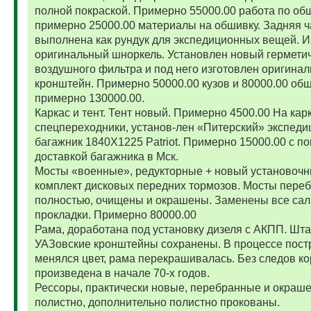
полной покраской. Примерно 55000.00 работа по об
примерно 25000.00 материалы на обшивку. Задняя ч
выполнена как рундук для экспедиционных вещей. И
оригинальный шноркель. Установлен новый гермети
воздушного фильтра и под него изготовлен оригина
кронштейн. Примерно 50000.00 кузов и 80000.00 обш
примерно 130000.00.
Каркас и тент. Тент новый. Примерно 4500.00 На карк
спецпереходники, установ-лен «Питерский» экспед
багажник 1840Х1225 Patriot. Примерно 15000.00 с по
доставкой багажника в Мск.
Мосты «военные», редукторные + новый установоч
комплект дисковых передних тормозов. Мосты пере
полностью, очищены и окрашены. Заменены все сал
прокладки. Примерно 80000.00
Рама, доработана под установку дизеля с АКПП. Шт
УАЗовские кронштейны сохранены. В процессе пост
менялся цвет, рама перекрашивалась. Без следов ко
произведена в начале 70-х годов.
Рессоры, практически новые, перебранные и окраш
полистно, дополнительно полистно прокованы.