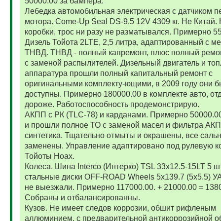
50000.00 за бампера.
Лебедка автомобильная электрическая с датчиком п
мотора. Come-Up Seal DS-9.5 12V 4309 кг. Не Китай. 
коробки, трос ни разу не разматывался. Примерно 5
Дизель Тойота 2LTE, 2,5 литра, адаптированный с м
ТНВД. ТНВД - полный капремонт, плюс полный ремо
с заменой распылителей. Дизельный двигатель и то
аппаратура прошли полный капитальный ремонт с
оригинальными комплекту-ющими, в 2009 году они 
доступны. Примерно 180000.00 в комплекте авто, от
дороже. Работоспособность продемонстрирую.
АКПП с РК (TLC-78) и карданами. Примерно 50000.
и прошли полное ТО с заменой масел и фильтра АК
синтетика. Тщательно отмыты и окрашены, все саль
заменены. Управление адаптировано под рулевую к
Тойоты Ноах.
Колеса. Шина Interco (Интерко) TSL 33x12.5-15LT 5 
стальные диски OFF-ROAD Wheels 5x139.7 (5x5.5) УА
не выезжали. Примерно 117000.00. + 21000.00 = 138
Собраны и отбалансированны.
Кузов. Не имеет следов коррозии, обшит рифленым
аллюминием, с предварительной антикоррозийной о