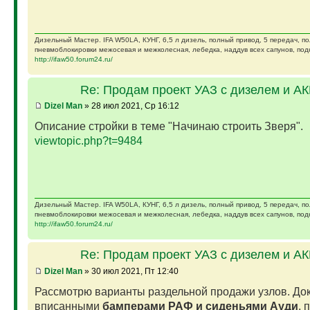
Дизельный Мастер. IFA W50LA, КУНГ, 6,5 л дизель, полный привод, 5 передач, п
пневмоблокировки межосевая и межколесная, лебедка, наддув всех сапунов, подк
http://ifaw50.forum24.ru/
Re: Продам проект УАЗ с дизелем и А
Dizel Man
» 28 июл 2021, Ср 16:12
Описание стройки в теме "Начинаю строить Зверя".
viewtopic.php?t=9484
Дизельный Мастер. IFA W50LA, КУНГ, 6,5 л дизель, полный привод, 5 передач, п
пневмоблокировки межосевая и межколесная, лебедка, наддув всех сапунов, подк
http://ifaw50.forum24.ru/
Re: Продам проект УАЗ с дизелем и А
Dizel Man
» 30 июл 2021, Пт 12:40
Рассмотрю варианты раздельной продажи узлов. Док
вписанными
бамперами РАФ и сиденьями Ауди
, 