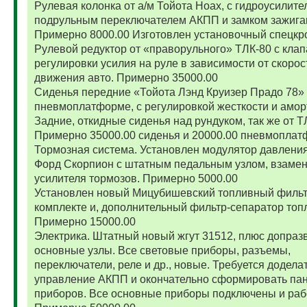
Рулевая колонка от а/м Тойота Ноах, с гидроусилите
подрульным переключателем АКПП и замком зажига
Примерно 8000.00 Изготовлен установочный спецкр
Рулевой редуктор от «праворульного» ТЛК-80 с кла
регулировки усилия на руле в зависимости от скорос
движения авто. Примерно 35000.00
Сиденья передние «Тойота Лэнд Круизер Прадо 78»
пневмоплатформе, с регулировкой жесткости и амор
Задние, откидные сиденья над рундуком, так же от Т
Примерно 35000.00 сиденья и 20000.00 пневмоплат
Тормозная система. Установлен модулятор давления
Форд Скорпион с штатным педальным узлом, взамен
усилителя тормозов. Примерно 5000.00
Установлен новый Мицубишевский топливный фильт
комплекте и, дополнительный фильтр-сепаратор топ
Примерно 15000.00
Электрика. Штатный новый жгут 31512, плюс допраз
основные узлы. Все световые приборы, разъемы,
переключатели, реле и др., новые. Требуется додела
управление АКПП и окончательно сформировать па
приборов. Все основные приборы подключены и раб