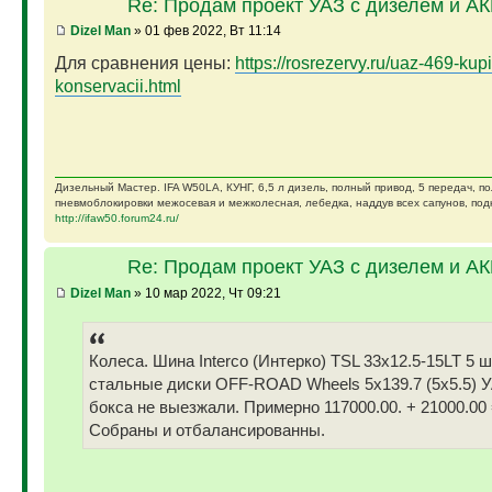
Re: Продам проект УАЗ с дизелем и А
Dizel Man
» 01 фев 2022, Вт 11:14
Для сравнения цены:
https://rosrezervy.ru/uaz-469-kupi
konservacii.html
Дизельный Мастер. IFA W50LA, КУНГ, 6,5 л дизель, полный привод, 5 передач, п
пневмоблокировки межосевая и межколесная, лебедка, наддув всех сапунов, подк
http://ifaw50.forum24.ru/
Re: Продам проект УАЗ с дизелем и А
Dizel Man
» 10 мар 2022, Чт 09:21
Колеса. Шина Interco (Интерко) TSL 33x12.5-15LT 5 
стальные диски OFF-ROAD Wheels 5x139.7 (5x5.5) У
бокса не выезжали. Примерно 117000.00. + 21000.00 
Собраны и отбалансированны.