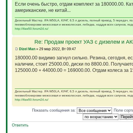
Если очень быстро, отдам комплект за 180000.00. Ка
американские, не китай...
Дизельный Мастер. IFA W50LA, КУНГ, 6,5 л дизель, полный привод, 5 передач, п
пневмоблокировки межосевая и межколесная, лебедка, наддув всех сапунов, подк
http://ifaw50.forum24.ru/
Re: Продам проект УАЗ с дизелем и А
Dizel Man
» 29 мар 2022, Вт 09:47
180000.00 видимо загнул сильно. Резина, сегодня, ес
наличии, стоит 25000.00, диски по 8800.00. Получает
125000.00 + 44000.00 = 169000.00. Отдам колеса за 15
Дизельный Мастер. IFA W50LA, КУНГ, 6,5 л дизель, полный привод, 5 передач, п
пневмоблокировки межосевая и межколесная, лебедка, наддув всех сапунов, подк
http://ifaw50.forum24.ru/
Показать сообщения за:
Поле сорт
Ответить