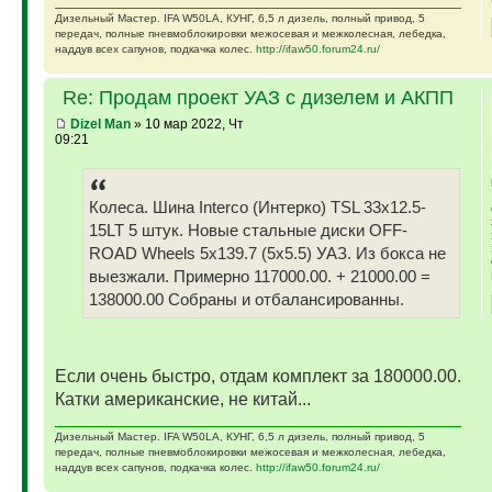
Дизельный Мастер. IFA W50LA, КУНГ, 6,5 л дизель, полный привод, 5
передач, полные пневмоблокировки межосевая и межколесная, лебедка,
наддув всех сапунов, подкачка колес.
http://ifaw50.forum24.ru/
Re: Продам проект УАЗ с дизелем и АКПП
Dizel Man
» 10 мар 2022, Чт
09:21
Колеса. Шина Interco (Интерко) TSL 33x12.5-
15LT 5 штук. Новые стальные диски OFF-
ROAD Wheels 5x139.7 (5x5.5) УАЗ. Из бокса не
выезжали. Примерно 117000.00. + 21000.00 =
138000.00 Собраны и отбалансированны.
Если очень быстро, отдам комплект за 180000.00.
Катки американские, не китай...
Дизельный Мастер. IFA W50LA, КУНГ, 6,5 л дизель, полный привод, 5
передач, полные пневмоблокировки межосевая и межколесная, лебедка,
наддув всех сапунов, подкачка колес.
http://ifaw50.forum24.ru/