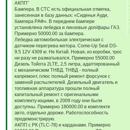
АКПП"
Бампера. В СТС есть официальная отметка,
занесенная в базу данных: «Сиденья Ауди,
бампера РАФ». В переднем бампере
установлена лебедка и линзовые доп/фары ГАЗ.
Примерно 50000.00 за бампера.
Лебедка автомобильная электрическая с
датчиком перегрева мотора. Come-Up Seal DS-
9.5 12V 4309 кг. Не Китай. Новая, из коробки, трос
ни разу не разматывался. Примерно 55000.00
Дизель Тойота 2LTE, 2,5 литра, адаптированный
с механическим ТНВД. ТНВД - полный
капремонт, плюс полный ремонт форсунок с
заменой распылителей. Дизельный двигатель и
топливная аппаратура прошли полный
капитальный ремонт с оригинальными
комплекту-ющими, в 2009 году они были
доступны. Примерно 180000.00 в комплекте
авто, отдельно дороже. Работоспособность
продемонстрирую.
АКПП с РК (TLC-78) и карданами. Примерно