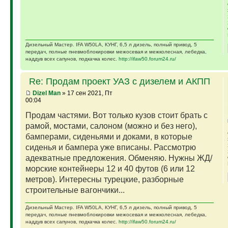
Дизельный Мастер. IFA W50LA, КУНГ, 6,5 л дизель, полный привод, 5
передач, полные пневмоблокировки межосевая и межколесная, лебедка,
наддув всех сапунов, подкачка колес.
http://ifaw50.forum24.ru/
Re: Продам проект УАЗ с дизелем и АКПП
Dizel Man
» 17 сен 2021, Пт
00:04
Продам частями. Вот только кузов стоит брать с
рамой, мостами, салоном (можно и без него),
бамперами, сиденьями и доками, в которые
сиденья и бампера уже вписаны. Рассмотрю
адекватные предложения. Обменяю. Нужны ЖД/
морские контейнеры 12 и 40 футов (6 или 12
метров). Интересны турецкие, разборные
строительные вагончики...
Дизельный Мастер. IFA W50LA, КУНГ, 6,5 л дизель, полный привод, 5
передач, полные пневмоблокировки межосевая и межколесная, лебедка,
наддув всех сапунов, подкачка колес.
http://ifaw50.forum24.ru/