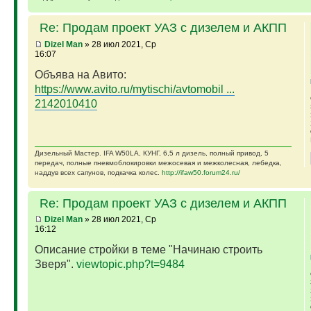
Re: Продам проект УАЗ с дизелем и АКПП
Dizel Man
» 28 июл 2021, Ср
16:07
Объява на Авито:
https://www.avito.ru/mytischi/avtomobil ...
2142010410
Дизельный Мастер. IFA W50LA, КУНГ, 6,5 л дизель, полный привод, 5
передач, полные пневмоблокировки межосевая и межколесная, лебедка,
наддув всех сапунов, подкачка колес.
http://ifaw50.forum24.ru/
Re: Продам проект УАЗ с дизелем и АКПП
Dizel Man
» 28 июл 2021, Ср
16:12
Описание стройки в теме "Начинаю строить
Зверя".
viewtopic.php?t=9484