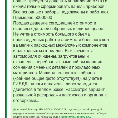
новые. Требуется доделать управление АКПП и
окончательно сформировать панель приборов.
Все основные приборы подключены и работают.
Примерно 50000.00
Продаю дешевле сегодняшней стоимости
основных деталей собранных в единое целое.
Не учтена стоимость большого объема
произведенных работ и стоимости большого кол-
ва мелких расходных межблочных компонентов
и расходных материалов. Все элементы
автомобиля очищены, загрунтованы и
окрашены, перебраны с заменой вызвавших
сомнения сменных деталей и прокладочных
материалов. Машина полностью собрана
(крайнее общее фото отсутствует), на учете в
ГИБДД, налоги оплачены, легко заводится,
двигается в теплом боксе. Рассмотрю вариант
раздельной распродажи всех узлов и органов, с
оговорками...
Дизельный Мастер. IFA W50LA, КУНГ, 6,5 л дизель, полный привод, 5
передач, полные пневмоблокировки межосевая и межколесная, лебедка,
наддув всех сапунов, подкачка колес.
http://ifaw50.forum24.ru/