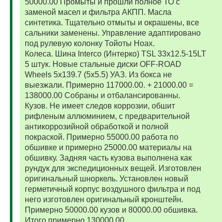
50000.00 Промыты и прошли полное ТО с
заменой масел и фильтра АКПП. Масла
синтетика. Тщательно отмыты и окрашены, все
сальники заменены. Управление адаптировано
под рулевую колонку Тойоты Ноах.
Колеса. Шина Interco (Интерко) TSL 33x12.5-15LT
5 штук. Новые стальные диски OFF-ROAD
Wheels 5x139.7 (5x5.5) УАЗ. Из бокса не
выезжали. Примерно 117000.00. + 21000.00 =
138000.00 Собраны и отбалансированны.
Кузов. Не имеет следов коррозии, обшит
рифленым аллюминием, с предварительной
антикоррозийной обработкой и полной
покраской. Примерно 55000.00 работа по
обшивке и примерно 25000.00 материалы на
обшивку. Задняя часть кузова выполнена как
рундук для экспедиционных вещей. Изготовлен
оригинальный шноркель. Установлен новый
герметичный корпус воздушного фильтра и под
него изготовлен оригинальный кронштейн.
Примерно 50000.00 кузов и 80000.00 обшивка.
Итого примерно 130000.00.