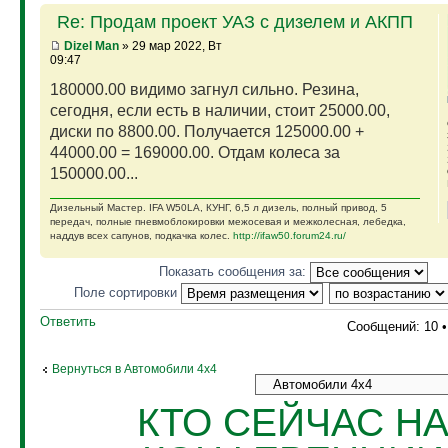
Re: Продам проект УАЗ с дизелем и АКПП
Dizel Man
» 29 мар 2022, Вт
09:47
180000.00 видимо загнул сильно. Резина,
сегодня, если есть в наличии, стоит 25000.00,
диски по 8800.00. Получается 125000.00 +
44000.00 = 169000.00. Отдам колеса за
150000.00...
Дизельный Мастер. IFA W50LA, КУНГ, 6,5 л дизель, полный привод, 5
передач, полные пневмоблокировки межосевая и межколесная, лебедка,
наддув всех сапунов, подкачка колес.
http://ifaw50.forum24.ru/
Показать сообщения за:
Поле сортировки
Ответить
Сообщений: 10 
Вернуться в Автомобили 4х4
КТО СЕЙЧАС Н