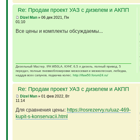
Re: Продам проект УАЗ с дизелем и АКПП
Dizel Man
» 06 дек 2021, Пн
01:10
Все цены и комплекты обсуждаемы...
Дизельный Мастер. IFA W50LA, КУНГ, 6,5 л дизель, полный привод, 5
передач, полные пневмоблокировки межосевая и межколесная, лебедка,
наддув всех сапунов, подкачка колес.
http://ifaw50.forum24.ru/
Re: Продам проект УАЗ с дизелем и АКПП
Dizel Man
» 01 фев 2022, Вт
11:14
Для сравнения цены:
https://rosrezervy.ru/uaz-469-
kupit-s-konservacii.html