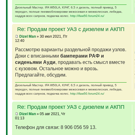
Дизельный Мастер. IFA W50LA, КУНГ, 6,5 л дизель, полный привод, 5
передач, полные пневмоблокировки межосевая и межколесная, лебедка,
наддув всех сапунов, подкачка колес.
http://ifaw50.forum24.ru/
Re: Продам проект УАЗ с дизелем и АКПП
Dizel Man
» 30 июл 2021, Пт
12:40
Рассмотрю варианты раздельной продажи узлов.
Доки с вписанными
бамперами РАФ и
сиденьями Ауди
, продавать есть смысл вместе
с кузовом. Остальное можно и врозь.
Предлагайте, обсудим.
Дизельный Мастер. IFA W50LA, КУНГ, 6,5 л дизель, полный привод, 5
передач, полные пневмоблокировки межосевая и межколесная, лебедка,
наддув всех сапунов, подкачка колес.
http://ifaw50.forum24.ru/
Re: Продам проект УАЗ с дизелем и АКПП
Dizel Man
» 05 авг 2021, Чт
01:13
Телефон для связи: 8 906 056 59 13.