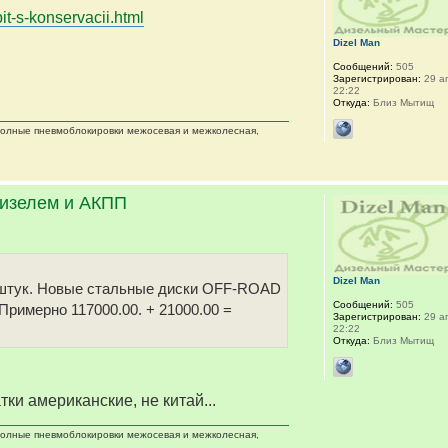
it-s-konservacii.html
Dizel Man
Сообщений:
505
Зарегистрирован:
29 ап
22:22
Откуда:
Близ Мытищ
 полные пневмоблокировки межосевая и межколесная,
дизелем и АКПП
Dizel Man
 5 штук. Новые стальные диски OFF-ROAD
Сообщений:
505
 Примерно 117000.00. + 21000.00 =
Зарегистрирован:
29 ап
22:22
Откуда:
Близ Мытищ
тки американские, не китай...
 полные пневмоблокировки межосевая и межколесная,