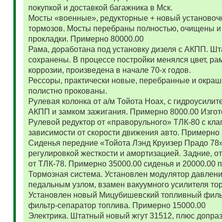
покупкой и доставкой багажника в Мск.
Мосты «военные», редукторные + новый установоч
тормозов. Мосты перебраны полностью, очищены и
прокладки. Примерно 80000.00
Рама, доработана под установку дизеля с АКПП. 
сохранены. В процессе постройки менялся цвет, ра
коррозии, произведена в начале 70-х годов.
Рессоры, практически новые, перебранные и окраш
полистно прокованы.
Рулевая колонка от а/м Тойота Ноах, с гидроусил
АКПП и замком зажигания. Примерно 8000.00 Изго
Рулевой редуктор от «праворульного» ТЛК-80 с кла
зависимости от скорости движения авто. Примерно
Сиденья передние «Тойота Лэнд Круизер Прадо 78
регулировкой жесткости и амортизацией. Задние, о
от ТЛК-78. Примерно 35000.00 сиденья и 20000.00
Тормозная система. Установлен модулятор давлени
педальным узлом, взамен вакуумного усилителя то
Установлен новый Мицубишевский топливный фильт
фильтр-сепаратор топлива. Примерно 15000.00
Электрика. Штатный новый жгут 31512, плюс допраз