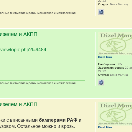
22:22
Откуда:
Близ Мытищ
 полные пневмоблокировки межосевая и межколесная,
дизелем и АКПП
.
viewtopic.php?t=9484
Dizel Man
Сообщений:
505
Зарегистрирован:
29 ап
22:22
Откуда:
Близ Мытищ
 полные пневмоблокировки межосевая и межколесная,
дизелем и АКПП
оки с вписанными
бамперами РАФ и
кузовом. Остальное можно и врозь.
Dizel Man