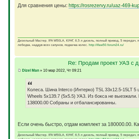
Для сравнения цены:
https://rosrezervy.ru/uaz-469-kup
Дизельный Мастер. IFA W50LA, КУНГ, 6,5 л дизель, полный привод, 5 передач,
лебедка, наддув всех сапунов, подкачка колес.
http://ifaw50.forum24.ru/
Re: Продам проект УАЗ с 
Dizel Man
» 10 мар 2022, Чт 09:21
Колеса. Шина Interco (Интерко) TSL 33x12.5-15LT
Wheels 5x139.7 (5x5.5) УАЗ. Из бокса не выезжали.
138000.00 Собраны и отбалансированны.
Если очень быстро, отдам комплект за 180000.00. Ка
Дизельный Мастер. IFA W50LA, КУНГ, 6,5 л дизель, полный привод, 5 передач,