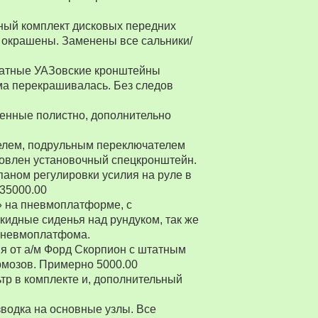
ный комплект дисковых передних
 окрашены. Заменены все сальники/
Штатные УАЗовские кронштейны
ма перекрашивалась. Без следов
енные полистно, дополнительно
ителем, подрульным переключателем
товлен установочный спецкронштейн.
паном регулировки усилия на руле в
 35000.00
» на пневмоплатформе, с
ткидные сиденья над рундуком, так же
 пневмоплатфома.
я от а/м Форд Скорпион с штатным
рмозов. Примерно 5000.00
р в комплекте и, дополнительный
водка на основные узлы. Все