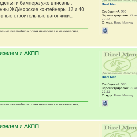
сиденья и бампера уже вписаны.
Dizel Man
жны ЖД/морские контейнеры 12 и 40
Сообщений:
505
орные строительные вагончики...
Зарегистрирован:
29 ап
22:22
Откуда:
Близ Мытищ
 полные пневмоблокировки межосевая и межколесная,
дизелем и АКПП
Dizel Man
Сообщений:
505
Зарегистрирован:
29 ап
22:22
Откуда:
Близ Мытищ
 полные пневмоблокировки межосевая и межколесная,
дизелем и АКПП