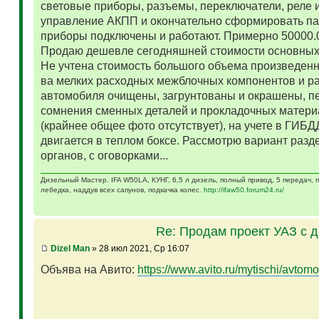
световые приборы, разъемы, переключатели, реле и
управление АКПП и окончательно сформировать па
приборы подключены и работают. Примерно 50000.
Продаю дешевле сегодняшней стоимости основных 
Не учтена стоимость большого объема произведенн
ва мелких расходных межблочных компонентов и р
автомобиля очищены, загрунтованы и окрашены, п
сомнения сменных деталей и прокладочных матери
(крайнее общее фото отсутствует), на учете в ГИБД
двигается в теплом боксе. Рассмотрю вариант разд
органов, с оговорками...
Дизельный Мастер. IFA W50LA, КУНГ, 6,5 л дизель, полный привод, 5 передач,
лебедка, наддув всех сапунов, подкачка колес.
http://ifaw50.forum24.ru/
Re: Продам проект УАЗ с 
Dizel Man
» 28 июл 2021, Ср 16:07
Объява на Авито:
https://www.avito.ru/mytischi/avtomo