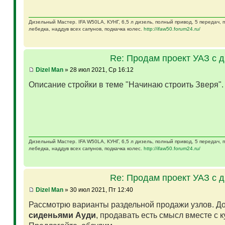
Дизельный Мастер. IFA W50LA, КУНГ, 6,5 л дизель, полный привод, 5 передач,
лебедка, наддув всех сапунов, подкачка колес.
http://ifaw50.forum24.ru/
Re: Продам проект УАЗ с 
Dizel Man
» 28 июл 2021, Ср 16:12
Описание стройки в теме "Начинаю строить Зверя"
Дизельный Мастер. IFA W50LA, КУНГ, 6,5 л дизель, полный привод, 5 передач,
лебедка, наддув всех сапунов, подкачка колес.
http://ifaw50.forum24.ru/
Re: Продам проект УАЗ с 
Dizel Man
» 30 июл 2021, Пт 12:40
Рассмотрю варианты раздельной продажи узлов. Д
сиденьями Ауди
, продавать есть смысл вместе с 