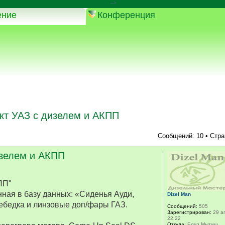
-->
ение
Конференция
кт УАЗ с дизелем и АКПП
Сообщений: 10 • Стр
изелем и АКПП
ПП"
ная в базу данных: «Сиденья Ауди,
Dizel Man
ебедка и линзовые доп/фары ГАЗ.
Сообщений:
505
Зарегистрирован:
29 ап
22:22
Откуда:
Близ Мытищ