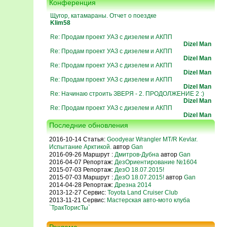
Конференция
Щугор, катамараны. Отчет о поездке
Klim58
Re: Продам проект УАЗ с дизелем и АКПП
Dizel Man
Re: Продам проект УАЗ с дизелем и АКПП
Dizel Man
Re: Продам проект УАЗ с дизелем и АКПП
Dizel Man
Re: Продам проект УАЗ с дизелем и АКПП
Dizel Man
Re: Начинаю строить ЗВЕРЯ - 2. ПРОДОЛЖЕНИЕ 2 :)
Dizel Man
Re: Продам проект УАЗ с дизелем и АКПП
Dizel Man
Последние обновления
2016-10-14 Статья:
Goodyear Wrangler MT/R Kevlar.
Испытание Арктикой.
автор
Gan
2016-09-26 Маршрут :
Дмитров-Дубна
автор
Gan
2016-04-07 Репортаж:
ДезОриентирование №1604
2015-07-03 Репортаж:
ДезО 18.07.2015!
2015-07-03 Маршрут :
ДезО 18.07.2015!
автор
Gan
2014-04-28 Репортаж:
Дрезна 2014
2013-12-27 Сервис:
Toyota Land Cruiser Club
2013-11-21 Сервис:
Мастерская авто-мото клуба
`ТракТорисТы`