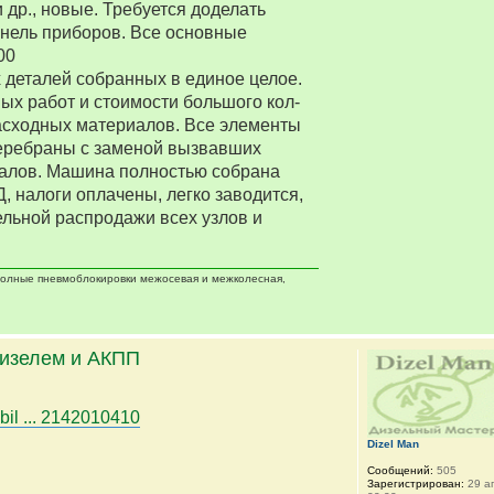
 др., новые. Требуется доделать
нель приборов. Все основные
00
деталей собранных в единое целое.
ых работ и стоимости большого кол-
асходных материалов. Все элементы
еребраны с заменой вызвавших
алов. Машина полностью собрана
Д, налоги оплачены, легко заводится,
ельной распродажи всех узлов и
 полные пневмоблокировки межосевая и межколесная,
дизелем и АКПП
bil ... 2142010410
Dizel Man
Сообщений:
505
Зарегистрирован:
29 ап