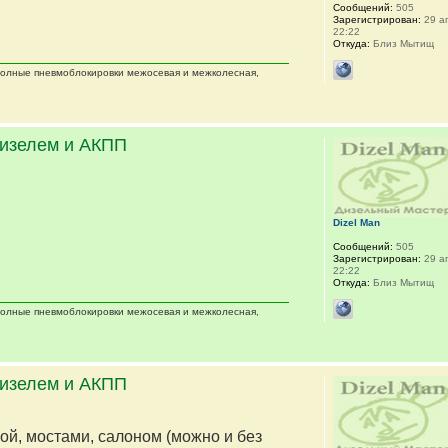
Сообщений:
505
Зарегистрирован:
29 ап
22:22
Откуда:
Близ Мытищ
 полные пневмоблокировки межосевая и межколесная,
дизелем и АКПП
Dizel Man
Сообщений:
505
Зарегистрирован:
29 ап
22:22
Откуда:
Близ Мытищ
 полные пневмоблокировки межосевая и межколесная,
дизелем и АКПП
мой, мостами, салоном (можно и без