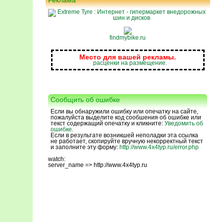
Реклама
findmybike.ru
Место для вашей рекламы.
расценки на размещение.
Сообщить об ошибке
Если вы обнаружили ошибку или опечатку на сайте,
пожалуйста выделите код сообшения об ошибке или
текст содержащий опечатку и кликните:
Уведомить об
ошибке.
Если в результате возникшей неполадки эта ссылка
не работает, скопируйте вручную некорректный текст
и заполните эту форму:
http://www.4x4typ.ru/error.php
watch:
server_name => http://www.4x4typ.ru