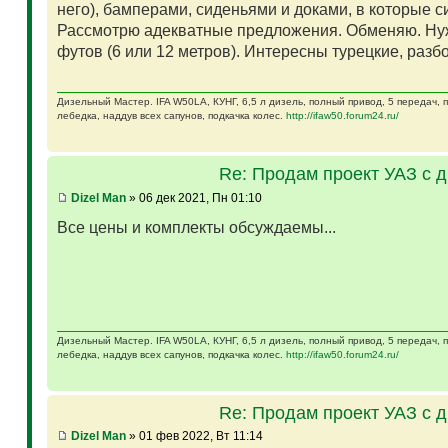
него), бамперами, сиденьями и доками, в которые 
Рассмотрю адекватные предложения. Обменяю. Ну
футов (6 или 12 метров). Интересны турецкие, разб
Дизельный Мастер. IFA W50LA, КУНГ, 6,5 л дизель, полный привод, 5 передач,
лебедка, наддув всех сапунов, подкачка колес.
http://ifaw50.forum24.ru/
Re: Продам проект УАЗ с 
Dizel Man
» 06 дек 2021, Пн 01:10
Все цены и комплекты обсуждаемы...
Дизельный Мастер. IFA W50LA, КУНГ, 6,5 л дизель, полный привод, 5 передач,
лебедка, наддув всех сапунов, подкачка колес.
http://ifaw50.forum24.ru/
Re: Продам проект УАЗ с 
Dizel Man
» 01 фев 2022, Вт 11:14