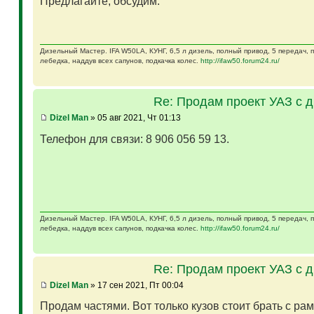
Предлагайте, обсудим.
Дизельный Мастер. IFA W50LA, КУНГ, 6,5 л дизель, полный привод, 5 передач,
лебедка, наддув всех сапунов, подкачка колес.
http://ifaw50.forum24.ru/
Re: Продам проект УАЗ с 
Dizel Man
» 05 авг 2021, Чт 01:13
Телефон для связи: 8 906 056 59 13.
Дизельный Мастер. IFA W50LA, КУНГ, 6,5 л дизель, полный привод, 5 передач,
лебедка, наддув всех сапунов, подкачка колес.
http://ifaw50.forum24.ru/
Re: Продам проект УАЗ с 
Dizel Man
» 17 сен 2021, Пт 00:04
Продам частями. Вот только кузов стоит брать с ра