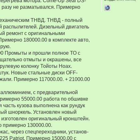
перегрева мотора. Come-Up Seal DS-
 ни разу не разматывался. Примерно
 механическим ТНВД. ТНВД - полный
й распылителей. Дизельный двигатель
ый ремонт с оригинальными
Примерно 180000.00 в комплекте авто,
ирую.
00 Промыты и прошли полное ТО с
Тщательно отмыты и окрашены, все
рулевую колонку Тойоты Ноах.
 штук. Новые стальные диски OFF-
зжали. Примерно 117000.00. + 21000.00
 аллюминием, с предварительной
Примерно 55000.00 работа по обшивке
 часть кузова выполнена как рундук
ный шноркель. Установлен новый
о изготовлен оригинальный кронштейн.
о примерно 130000.00.
ркас, через спецпереходники, установ-
5 Patriot. Примерно 15000.00 с