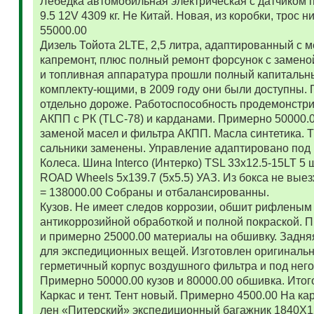
Лебедка автомобильная электрическая с датчиком 
9.5 12V 4309 кг. Не Китай. Новая, из коробки, трос
55000.00
Дизель Тойота 2LTE, 2,5 литра, адаптированный с
капремонт, плюс полный ремонт форсунок с замено
и топливная аппаратура прошли полный капитальн
комплекту-ющими, в 2009 году они были доступны. 
отдельно дороже. Работоспособность продемонстр
АКПП с РК (TLC-78) и карданами. Примерно 50000.
заменой масел и фильтра АКПП. Масла синтетика. 
сальники заменены. Управление адаптировано под 
Колеса. Шина Interco (Интерко) TSL 33x12.5-15LT 5
ROAD Wheels 5x139.7 (5x5.5) УАЗ. Из бокса не вые
= 138000.00 Собраны и отбалансированны.
Кузов. Не имеет следов коррозии, обшит рифленым
антикоррозийной обработкой и полной покраской. 
и примерно 25000.00 материалы на обшивку. Задняя
для экспедиционных вещей. Изготовлен оригиналь
герметичный корпус воздушного фильтра и под нег
Примерно 50000.00 кузов и 80000.00 обшивка. Итог
Каркас и тент. Тент новый. Примерно 4500.00 На ка
лен «Питерский» экспедиционный багажник 1840Х122