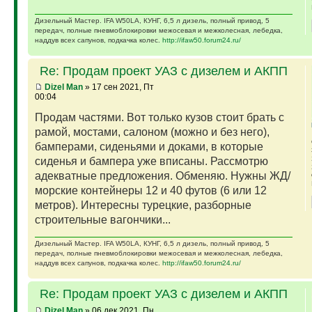
Дизельный Мастер. IFA W50LA, КУНГ, 6,5 л дизель, полный привод, 5
передач, полные пневмоблокировки межосевая и межколесная, лебедка,
наддув всех сапунов, подкачка колес.
http://ifaw50.forum24.ru/
Re: Продам проект УАЗ с дизелем и АКПП
Dizel Man
» 17 сен 2021, Пт
00:04
Продам частями. Вот только кузов стоит брать с
рамой, мостами, салоном (можно и без него),
бамперами, сиденьями и доками, в которые
сиденья и бампера уже вписаны. Рассмотрю
адекватные предложения. Обменяю. Нужны ЖД/
морские контейнеры 12 и 40 футов (6 или 12
метров). Интересны турецкие, разборные
строительные вагончики...
Дизельный Мастер. IFA W50LA, КУНГ, 6,5 л дизель, полный привод, 5
передач, полные пневмоблокировки межосевая и межколесная, лебедка,
наддув всех сапунов, подкачка колес.
http://ifaw50.forum24.ru/
Re: Продам проект УАЗ с дизелем и АКПП
Dizel Man
» 06 дек 2021, Пн