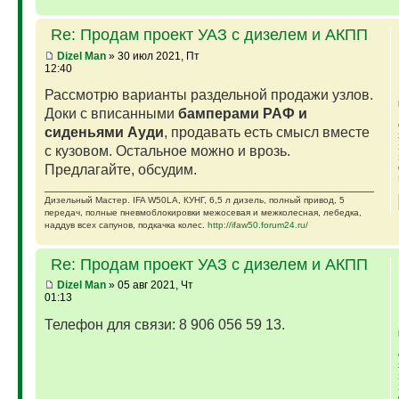
Re: Продам проект УАЗ с дизелем и АКПП
Dizel Man
» 30 июл 2021, Пт
12:40
Рассмотрю варианты раздельной продажи узлов.
Доки с вписанными
бамперами РАФ и
сиденьями Ауди
, продавать есть смысл вместе
с кузовом. Остальное можно и врозь.
Предлагайте, обсудим.
Дизельный Мастер. IFA W50LA, КУНГ, 6,5 л дизель, полный привод, 5
передач, полные пневмоблокировки межосевая и межколесная, лебедка,
наддув всех сапунов, подкачка колес.
http://ifaw50.forum24.ru/
Re: Продам проект УАЗ с дизелем и АКПП
Dizel Man
» 05 авг 2021, Чт
01:13
Телефон для связи: 8 906 056 59 13.