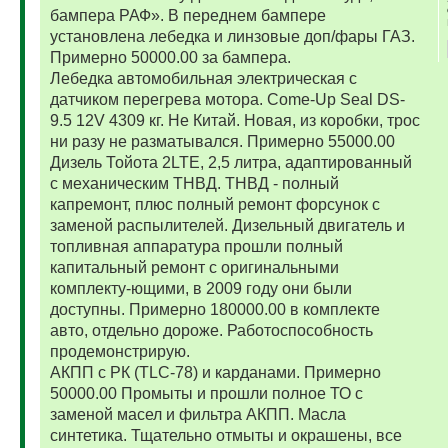
бампера РАФ». В переднем бампере
установлена лебедка и линзовые доп/фары ГАЗ.
Примерно 50000.00 за бампера.
Лебедка автомобильная электрическая с
датчиком перегрева мотора. Come-Up Seal DS-
9.5 12V 4309 кг. Не Китай. Новая, из коробки, трос
ни разу не разматывался. Примерно 55000.00
Дизель Тойота 2LTE, 2,5 литра, адаптированный
с механическим ТНВД. ТНВД - полный
капремонт, плюс полный ремонт форсунок с
заменой распылителей. Дизельный двигатель и
топливная аппаратура прошли полный
капитальный ремонт с оригинальными
комплекту-ющими, в 2009 году они были
доступны. Примерно 180000.00 в комплекте
авто, отдельно дороже. Работоспособность
продемонстрирую.
АКПП с РК (TLC-78) и карданами. Примерно
50000.00 Промыты и прошли полное ТО с
заменой масел и фильтра АКПП. Масла
синтетика. Тщательно отмыты и окрашены, все