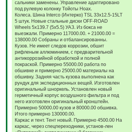
сальники заменены. Управление адаптировано
под рулевую колонку Тойоты Ноах.
Колеса. Шина Interco (Интерко) TSL 33x12.5-15LT
5 штук. Новые стальные диски OFF-ROAD
Wheels 5x139.7 (5x5.5) УАЗ. Из бокса не
выезжали. Примерно 117000.00. + 21000.00 =
138000.00 Собраны и отбалансированны.
Кузов. Не имеет следов коррозии, обшит
рифленым аллюминием, с предварительной
антикоррозийной обработкой и полной
покраской. Примерно 55000.00 работа по
обшивке и примерно 25000.00 материалы на
обшивку. Задняя часть кузова выполнена как
рундук для экспедиционных вещей. Изготовлен
оригинальный шноркель. Установлен новый
герметичный корпус воздушного фильтра и под
него изготовлен оригинальный кронштейн.
Примерно 50000.00 кузов и 80000.00 обшивка.
Итого примерно 130000.00.
Каркас и тент. Тент новый. Примерно 4500.00 На
каркас, через спецпереходники, установ-лен