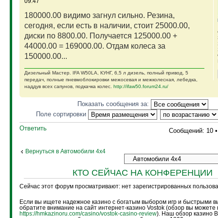
09:47
180000.00 видимо загнул сильно. Резина,
сегодня, если есть в наличии, стоит 25000.00,
диски по 8800.00. Получается 125000.00 +
44000.00 = 169000.00. Отдам колеса за
150000.00...
Дизельный Мастер. IFA W50LA, КУНГ, 6,5 л дизель, полный привод, 5
передач, полные пневмоблокировки межосевая и межколесная, лебедка,
наддув всех сапунов, подкачка колес.
http://ifaw50.forum24.ru/
Показать сообщения за:
Поле сортировки
Ответить
Сообщений: 10 
Вернуться в Автомобили 4х4
КТО СЕЙЧАС НА КОНФЕРЕНЦИИ
Сейчас этот форум просматривают: нет зарегистрированных пользоват
Если вы ищете надежное казино с богатым выбором игр и быстрыми в
обратите внимание на сайт интернет-казино Vostok (обзор вы можете 
https://hmkazinoru.com/casino/vostok-casino-review
). Наш обзор казино 