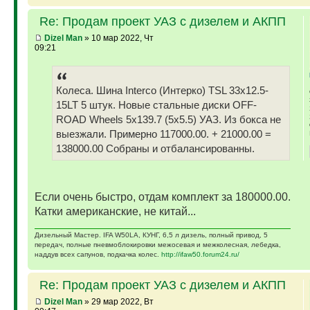
Re: Продам проект УАЗ с дизелем и АКПП
Dizel Man
» 10 мар 2022, Чт
09:21
Колеса. Шина Interco (Интерко) TSL 33x12.5-
15LT 5 штук. Новые стальные диски OFF-
ROAD Wheels 5x139.7 (5x5.5) УАЗ. Из бокса не
выезжали. Примерно 117000.00. + 21000.00 =
138000.00 Собраны и отбалансированны.
Если очень быстро, отдам комплект за 180000.00.
Катки американские, не китай...
Дизельный Мастер. IFA W50LA, КУНГ, 6,5 л дизель, полный привод, 5
передач, полные пневмоблокировки межосевая и межколесная, лебедка,
наддув всех сапунов, подкачка колес.
http://ifaw50.forum24.ru/
Re: Продам проект УАЗ с дизелем и АКПП
Dizel Man
» 29 мар 2022, Вт