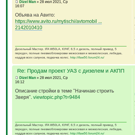
Dizel Man
» 28 июл 2021, Ср
16:07
Объява на Авито:
https://www.avito.ru/mytischi/avtomobil ...
2142010410
Дизельный Мастер. IFA W50LA, КУНГ, 6,5 л дизель, полный привод, 5
передач, полные пневмоблокировки межосевая и межколесная, лебедка,
наддув всех сапунов, подкачка колес.
http://ifaw50.forum24.ru/
Re: Продам проект УАЗ с дизелем и АКПП
Dizel Man
» 28 июл 2021, Ср
16:12
Описание стройки в теме "Начинаю строить
Зверя".
viewtopic.php?t=9484
Дизельный Мастер. IFA W50LA, КУНГ, 6,5 л дизель, полный привод, 5
передач, полные пневмоблокировки межосевая и межколесная, лебедка,
наддув всех сапунов, подкачка колес.
http://ifaw50.forum24.ru/