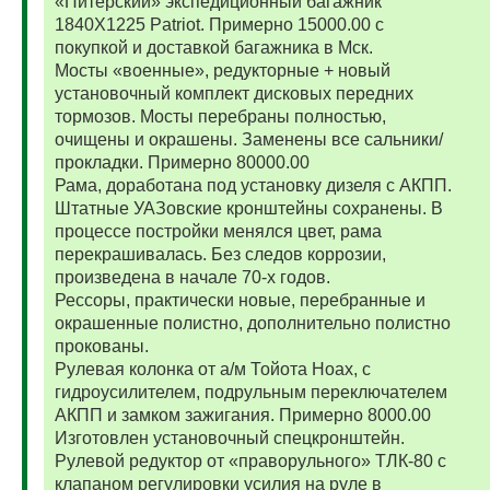
«Питерский» экспедиционный багажник
1840Х1225 Patriot. Примерно 15000.00 с
покупкой и доставкой багажника в Мск.
Мосты «военные», редукторные + новый
установочный комплект дисковых передних
тормозов. Мосты перебраны полностью,
очищены и окрашены. Заменены все сальники/
прокладки. Примерно 80000.00
Рама, доработана под установку дизеля с АКПП.
Штатные УАЗовские кронштейны сохранены. В
процессе постройки менялся цвет, рама
перекрашивалась. Без следов коррозии,
произведена в начале 70-х годов.
Рессоры, практически новые, перебранные и
окрашенные полистно, дополнительно полистно
прокованы.
Рулевая колонка от а/м Тойота Ноах, с
гидроусилителем, подрульным переключателем
АКПП и замком зажигания. Примерно 8000.00
Изготовлен установочный спецкронштейн.
Рулевой редуктор от «праворульного» ТЛК-80 с
клапаном регулировки усилия на руле в