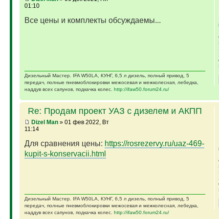
01:10
Все цены и комплекты обсуждаемы...
Дизельный Мастер. IFA W50LA, КУНГ, 6,5 л дизель, полный привод, 5
передач, полные пневмоблокировки межосевая и межколесная, лебедка,
наддув всех сапунов, подкачка колес.
http://ifaw50.forum24.ru/
Re: Продам проект УАЗ с дизелем и АКПП
Dizel Man
» 01 фев 2022, Вт
11:14
Для сравнения цены:
https://rosrezervy.ru/uaz-469-
kupit-s-konservacii.html
Дизельный Мастер. IFA W50LA, КУНГ, 6,5 л дизель, полный привод, 5
передач, полные пневмоблокировки межосевая и межколесная, лебедка,
наддув всех сапунов, подкачка колес.
http://ifaw50.forum24.ru/