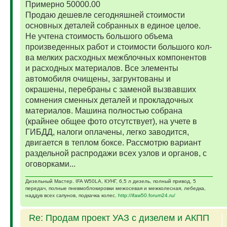
Примерно 50000.00
Продаю дешевле сегодняшней стоимости
основных деталей собранных в единое целое.
Не учтена стоимость большого объема
произведенных работ и стоимости большого кол-
ва мелких расходных межблочных компонентов
и расходных материалов. Все элементы
автомобиля очищены, загрунтованы и
окрашены, перебраны с заменой вызвавших
сомнения сменных деталей и прокладочных
материалов. Машина полностью собрана
(крайнее общее фото отсутствует), на учете в
ГИБДД, налоги оплачены, легко заводится,
двигается в теплом боксе. Рассмотрю вариант
раздельной распродажи всех узлов и органов, с
оговорками...
Дизельный Мастер. IFA W50LA, КУНГ, 6,5 л дизель, полный привод, 5
передач, полные пневмоблокировки межосевая и межколесная, лебедка,
наддув всех сапунов, подкачка колес.
http://ifaw50.forum24.ru/
Re: Продам проект УАЗ с дизелем и АКПП