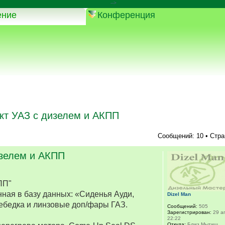
-->
ение
Конференция
кт УАЗ с дизелем и АКПП
Сообщений: 10 • Стр
изелем и АКПП
ПП"
ная в базу данных: «Сиденья Ауди,
Dizel Man
ебедка и линзовые доп/фары ГАЗ.
Сообщений:
505
Зарегистрирован:
29 ап
22:22
Откуда:
Близ Мытищ