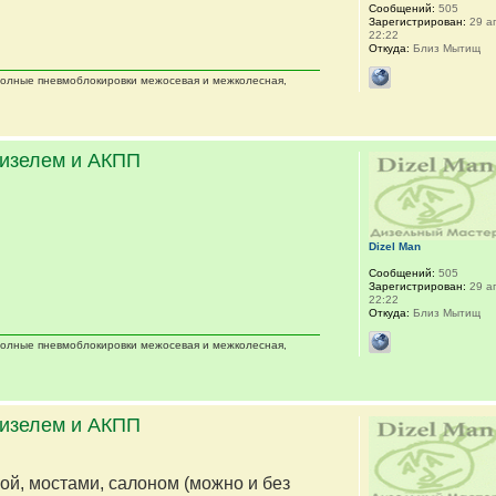
Сообщений:
505
Зарегистрирован:
29 ап
22:22
Откуда:
Близ Мытищ
 полные пневмоблокировки межосевая и межколесная,
дизелем и АКПП
Dizel Man
Сообщений:
505
Зарегистрирован:
29 ап
22:22
Откуда:
Близ Мытищ
 полные пневмоблокировки межосевая и межколесная,
дизелем и АКПП
мой, мостами, салоном (можно и без