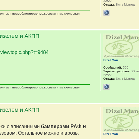
22:22
Откуда:
Близ Мытищ
 полные пневмоблокировки межосевая и межколесная,
дизелем и АКПП
.
viewtopic.php?t=9484
Dizel Man
Сообщений:
505
Зарегистрирован:
29 ап
22:22
Откуда:
Близ Мытищ
 полные пневмоблокировки межосевая и межколесная,
дизелем и АКПП
оки с вписанными
бамперами РАФ и
кузовом. Остальное можно и врозь.
Dizel Man