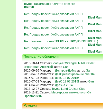
Щугор, катамараны. Отчет о поездке
Klim58
Re: Продам проект УАЗ с дизелем и АКПП
Dizel Man
Re: Продам проект УАЗ с дизелем и АКПП
Dizel Man
Re: Продам проект УАЗ с дизелем и АКПП
Dizel Man
Re: Продам проект УАЗ с дизелем и АКПП
Dizel Man
Re: Начинаю строить ЗВЕРЯ - 2. ПРОДОЛЖЕНИЕ 2 :)
Dizel Man
Re: Продам проект УАЗ с дизелем и АКПП
Dizel Man
Последние обновления
2016-10-14 Статья:
Goodyear Wrangler MT/R Kevlar.
Испытание Арктикой.
автор
Gan
2016-09-26 Маршрут :
Дмитров-Дубна
автор
Gan
2016-04-07 Репортаж:
ДезОриентирование №1604
2015-07-03 Репортаж:
ДезО 18.07.2015!
2015-07-03 Маршрут :
ДезО 18.07.2015!
автор
Gan
2014-04-28 Репортаж:
Дрезна 2014
2013-12-27 Сервис:
Toyota Land Cruiser Club
2013-11-21 Сервис:
Мастерская авто-мото клуба
`ТракТорисТы`
Реклама