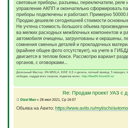
световые приборы, разъемы, переключатели, реле и
управление АКПП и окончательно сформировать па
приборы подключены и работают. Примерно 50000.
Продаю дешевле сегодняшней стоимости основных 
Не учтена стоимость большого объема произведенн
ва мелких расходных межблочных компонентов и р
автомобиля очищены, загрунтованы и окрашены, п
сомнения сменных деталей и прокладочных матери
(крайнее общее фото отсутствует), на учете в ГИБД
двигается в теплом боксе. Рассмотрю вариант разд
органов, с оговорками...
Дизельный Мастер. IFA W50LA, КУНГ, 6,5 л дизель, полный привод, 5 передач,
лебедка, наддув всех сапунов, подкачка колес.
http://ifaw50.forum24.ru/
Re: Продам проект УАЗ с 
Dizel Man
» 28 июл 2021, Ср 16:07
Объява на Авито:
https://www.avito.ru/mytischi/avtomo