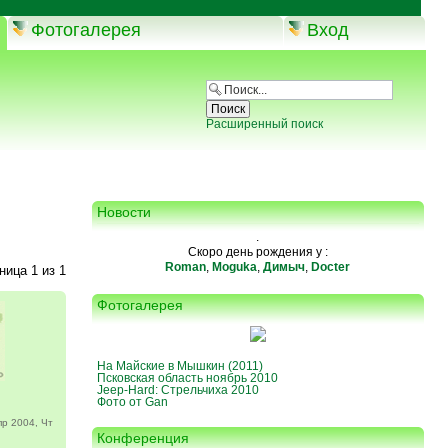
Фотогалерея
Вход
Расширенный поиск
Новости
.
Скоро день рождения у :
Roman
,
Moguka
,
Димыч
,
Docter
аница
1
из
1
Фотогалерея
На Майские в Мышкин (2011)
Псковская область ноябрь 2010
Jeep-Hard: Стрельчиха 2010
Фото от Gan
р 2004, Чт
Конференция