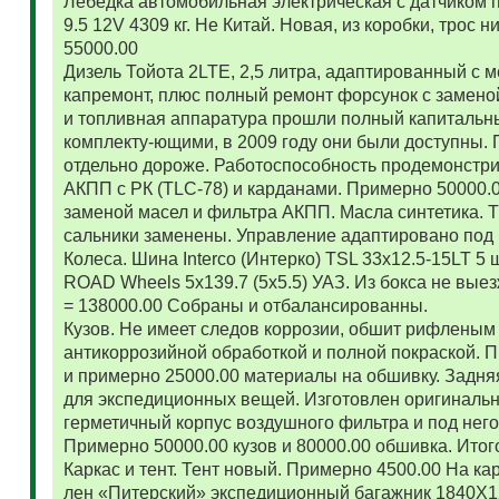
Лебедка автомобильная электрическая с датчиком 
9.5 12V 4309 кг. Не Китай. Новая, из коробки, трос
55000.00
Дизель Тойота 2LTE, 2,5 литра, адаптированный с
капремонт, плюс полный ремонт форсунок с замено
и топливная аппаратура прошли полный капитальн
комплекту-ющими, в 2009 году они были доступны. 
отдельно дороже. Работоспособность продемонстр
АКПП с РК (TLC-78) и карданами. Примерно 50000.
заменой масел и фильтра АКПП. Масла синтетика. 
сальники заменены. Управление адаптировано под 
Колеса. Шина Interco (Интерко) TSL 33x12.5-15LT 5
ROAD Wheels 5x139.7 (5x5.5) УАЗ. Из бокса не вые
= 138000.00 Собраны и отбалансированны.
Кузов. Не имеет следов коррозии, обшит рифленым
антикоррозийной обработкой и полной покраской. 
и примерно 25000.00 материалы на обшивку. Задняя
для экспедиционных вещей. Изготовлен оригиналь
герметичный корпус воздушного фильтра и под нег
Примерно 50000.00 кузов и 80000.00 обшивка. Итог
Каркас и тент. Тент новый. Примерно 4500.00 На ка
лен «Питерский» экспедиционный багажник 1840Х122