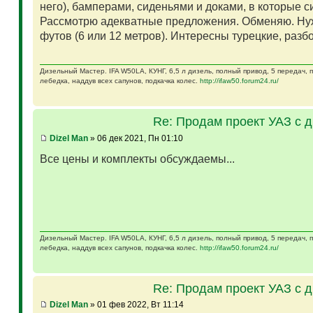
него), бамперами, сиденьями и доками, в которые 
Рассмотрю адекватные предложения. Обменяю. Ну
футов (6 или 12 метров). Интересны турецкие, разб
Дизельный Мастер. IFA W50LA, КУНГ, 6,5 л дизель, полный привод, 5 передач,
лебедка, наддув всех сапунов, подкачка колес.
http://ifaw50.forum24.ru/
Re: Продам проект УАЗ с 
Dizel Man
» 06 дек 2021, Пн 01:10
Все цены и комплекты обсуждаемы...
Дизельный Мастер. IFA W50LA, КУНГ, 6,5 л дизель, полный привод, 5 передач,
лебедка, наддув всех сапунов, подкачка колес.
http://ifaw50.forum24.ru/
Re: Продам проект УАЗ с 
Dizel Man
» 01 фев 2022, Вт 11:14