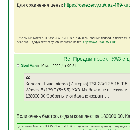
Для сравнения цены:
https://rosrezervy.ru/uaz-469-kup
Дизельный Мастер. IFA W50LA, КУНГ, 6,5 л дизель, полный привод, 5 передач,
лебедка, наддув всех сапунов, подкачка колес.
http://ifaw50.forum24.ru/
Re: Продам проект УАЗ с 
Dizel Man
» 10 мар 2022, Чт 09:21
Колеса. Шина Interco (Интерко) TSL 33x12.5-15LT
Wheels 5x139.7 (5x5.5) УАЗ. Из бокса не выезжали.
138000.00 Собраны и отбалансированны.
Если очень быстро, отдам комплект за 180000.00. Ка
Дизельный Мастер. IFA W50LA, КУНГ, 6,5 л дизель, полный привод, 5 передач,