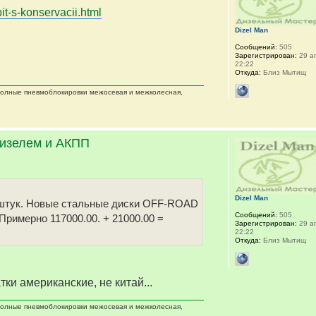
it-s-konservacii.html
Dizel Man
Сообщений:
505
Зарегистрирован:
29 ап
22:22
Откуда:
Близ Мытищ
 полные пневмоблокировки межосевая и межколесная,
дизелем и АКПП
Dizel Man
 5 штук. Новые стальные диски OFF-ROAD
Сообщений:
505
 Примерно 117000.00. + 21000.00 =
Зарегистрирован:
29 ап
22:22
Откуда:
Близ Мытищ
тки американские, не китай...
 полные пневмоблокировки межосевая и межколесная,