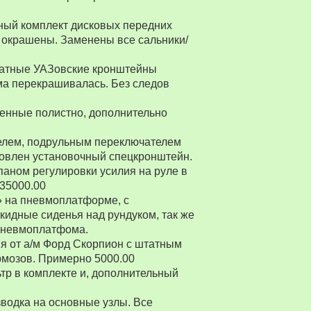
ный комплект дисковых передних
 окрашены. Заменены все сальники/
Штатные УАЗовские кронштейны
ма перекрашивалась. Без следов
енные полистно, дополнительно
ителем, подрульным переключателем
товлен установочный спецкронштейн.
паном регулировки усилия на руле в
 35000.00
» на пневмоплатформе, с
ткидные сиденья над рундуком, так же
 пневмоплатфома.
я от а/м Форд Скорпион с штатным
рмозов. Примерно 5000.00
р в комплекте и, дополнительный
водка на основные узлы. Все