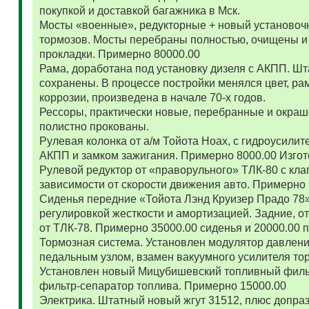
покупкой и доставкой багажника в Мск.
Мосты «военные», редукторные + новый установоч
тормозов. Мосты перебраны полностью, очищены и
прокладки. Примерно 80000.00
Рама, доработана под установку дизеля с АКПП. 
сохранены. В процессе постройки менялся цвет, ра
коррозии, произведена в начале 70-х годов.
Рессоры, практически новые, перебранные и окраш
полистно прокованы.
Рулевая колонка от а/м Тойота Ноах, с гидроусил
АКПП и замком зажигания. Примерно 8000.00 Изго
Рулевой редуктор от «праворульного» ТЛК-80 с кла
зависимости от скорости движения авто. Примерно
Сиденья передние «Тойота Лэнд Круизер Прадо 78
регулировкой жесткости и амортизацией. Задние, о
от ТЛК-78. Примерно 35000.00 сиденья и 20000.00
Тормозная система. Установлен модулятор давлени
педальным узлом, взамен вакуумного усилителя то
Установлен новый Мицубишевский топливный фильт
фильтр-сепаратор топлива. Примерно 15000.00
Электрика. Штатный новый жгут 31512, плюс допраз