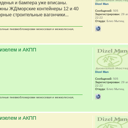
сиденья и бампера уже вписаны.
Dizel Man
жны ЖД/морские контейнеры 12 и 40
Сообщений:
505
орные строительные вагончики...
Зарегистрирован:
29 ап
22:22
Откуда:
Близ Мытищ
 полные пневмоблокировки межосевая и межколесная,
дизелем и АКПП
Dizel Man
Сообщений:
505
Зарегистрирован:
29 ап
22:22
Откуда:
Близ Мытищ
 полные пневмоблокировки межосевая и межколесная,
дизелем и АКПП