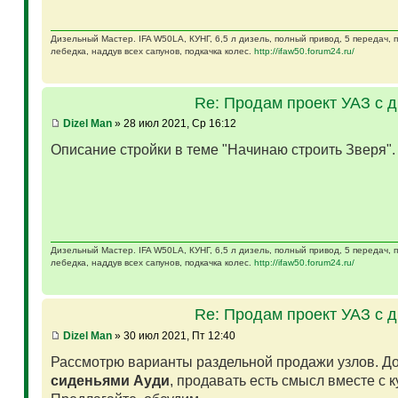
Дизельный Мастер. IFA W50LA, КУНГ, 6,5 л дизель, полный привод, 5 передач,
лебедка, наддув всех сапунов, подкачка колес.
http://ifaw50.forum24.ru/
Re: Продам проект УАЗ с 
Dizel Man
» 28 июл 2021, Ср 16:12
Описание стройки в теме "Начинаю строить Зверя"
Дизельный Мастер. IFA W50LA, КУНГ, 6,5 л дизель, полный привод, 5 передач,
лебедка, наддув всех сапунов, подкачка колес.
http://ifaw50.forum24.ru/
Re: Продам проект УАЗ с 
Dizel Man
» 30 июл 2021, Пт 12:40
Рассмотрю варианты раздельной продажи узлов. Д
сиденьями Ауди
, продавать есть смысл вместе с 