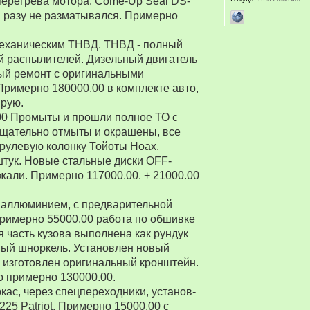
перегрева мотора. Come-Up Seal DS-
 ни разу не разматывался. Примерно
 механическим ТНВД. ТНВД - полный
й распылителей. Дизельный двигатель
ый ремонт с оригинальными
Примерно 180000.00 в комплекте авто,
ирую.
00 Промыты и прошли полное ТО с
Тщательно отмыты и окрашены, все
рулевую колонку Тойоты Ноах.
 штук. Новые стальные диски OFF-
зжали. Примерно 117000.00. + 21000.00
 аллюминием, с предварительной
Примерно 55000.00 работа по обшивке
 часть кузова выполнена как рундук
ный шноркель. Установлен новый
о изготовлен оригинальный кронштейн.
о примерно 130000.00.
ркас, через спецпереходники, установ-
5 Patriot. Примерно 15000.00 с