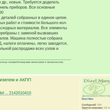
 др., новые. Требуется доделать
нель приборов. Все основные
00
деталей собранных в единое целое.
ых работ и стоимости большого кол-
асходных материалов. Все элементы
еребраны с заменой вызвавших
алов. Машина полностью собрана
Д, налоги оплачены, легко заводится,
ельной распродажи всех узлов и
 полные пневмоблокировки межосевая и межколесная,
дизелем и АКПП
bil ... 2142010410
Dizel Man
Сообщений:
505
Зарегистрирован:
29 ап