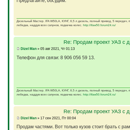
Предлагайте, обсудим.
Дизельный Мастер. IFA W50LA, КУНГ, 6,5 л дизель, полный привод, 5 передач,
лебедка, наддув всех сапунов, подкачка колес.
http://ifaw50.forum24.ru/
Re: Продам проект УАЗ с 
Dizel Man
» 05 авг 2021, Чт 01:13
Телефон для связи: 8 906 056 59 13.
Дизельный Мастер. IFA W50LA, КУНГ, 6,5 л дизель, полный привод, 5 передач,
лебедка, наддув всех сапунов, подкачка колес.
http://ifaw50.forum24.ru/
Re: Продам проект УАЗ с 
Dizel Man
» 17 сен 2021, Пт 00:04
Продам частями. Вот только кузов стоит брать с ра