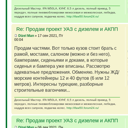
Дизельный Мастер. IFA W50LA, КУНГ, 6,5 л дизель, полный привод, 5
передач, полные пневмоблокировки межосевая и межколесная, лебедка,
наддув всех сапунов, подкачка колес.
http://ifaw50.forum24.ru/
Re: Продам проект УАЗ с дизелем и АКПП
Dizel Man
» 17 сен 2021, Пт
00:04
Продам частями. Вот только кузов стоит брать с
рамой, мостами, салоном (можно и без него),
бамперами, сиденьями и доками, в которые
сиденья и бампера уже вписаны. Рассмотрю
адекватные предложения. Обменяю. Нужны ЖД/
морские контейнеры 12 и 40 футов (6 или 12
метров). Интересны турецкие, разборные
строительные вагончики...
Дизельный Мастер. IFA W50LA, КУНГ, 6,5 л дизель, полный привод, 5
передач, полные пневмоблокировки межосевая и межколесная, лебедка,
наддув всех сапунов, подкачка колес.
http://ifaw50.forum24.ru/
Re: Продам проект УАЗ с дизелем и АКПП
Dizel Man
» 06 дек 2021, Пн