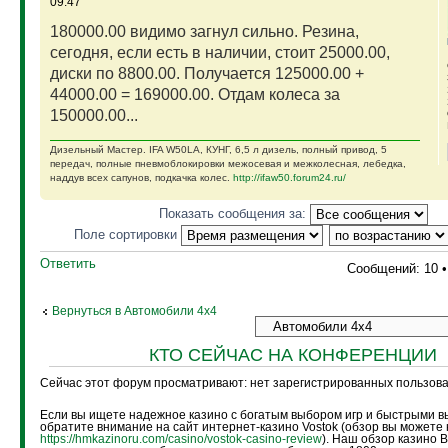
09:47
180000.00 видимо загнул сильно. Резина,
сегодня, если есть в наличии, стоит 25000.00,
диски по 8800.00. Получается 125000.00 +
44000.00 = 169000.00. Отдам колеса за
150000.00...
Дизельный Мастер. IFA W50LA, КУНГ, 6,5 л дизель, полный привод, 5
передач, полные пневмоблокировки межосевая и межколесная, лебедка,
наддув всех сапунов, подкачка колес.
http://ifaw50.forum24.ru/
Показать сообщения за:
Поле сортировки
Ответить
Сообщений: 10 
Вернуться в Автомобили 4х4
КТО СЕЙЧАС НА КОНФЕРЕНЦИИ
Сейчас этот форум просматривают: нет зарегистрированных пользоват
Если вы ищете надежное казино с богатым выбором игр и быстрыми в
обратите внимание на сайт интернет-казино Vostok (обзор вы можете 
https://hmkazinoru.com/casino/vostok-casino-review
). Наш обзор казино 