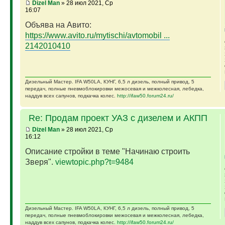
Dizel Man
» 28 июл 2021, Ср
16:07
Объява на Авито:
https://www.avito.ru/mytischi/avtomobil ...
2142010410
Дизельный Мастер. IFA W50LA, КУНГ, 6,5 л дизель, полный привод, 5
передач, полные пневмоблокировки межосевая и межколесная, лебедка,
наддув всех сапунов, подкачка колес.
http://ifaw50.forum24.ru/
Re: Продам проект УАЗ с дизелем и АКПП
Dizel Man
» 28 июл 2021, Ср
16:12
Описание стройки в теме "Начинаю строить
Зверя".
viewtopic.php?t=9484
Дизельный Мастер. IFA W50LA, КУНГ, 6,5 л дизель, полный привод, 5
передач, полные пневмоблокировки межосевая и межколесная, лебедка,
наддув всех сапунов, подкачка колес.
http://ifaw50.forum24.ru/