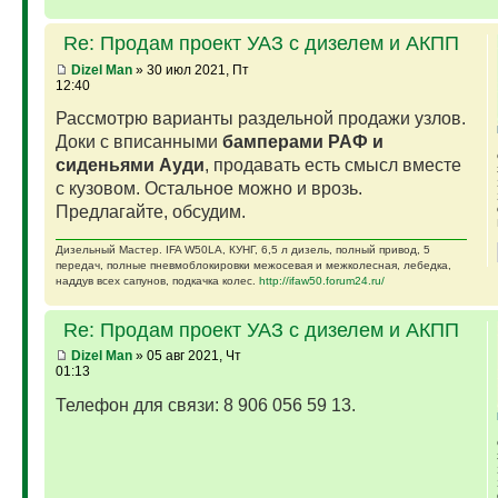
Re: Продам проект УАЗ с дизелем и АКПП
Dizel Man
» 30 июл 2021, Пт
12:40
Рассмотрю варианты раздельной продажи узлов.
Доки с вписанными
бамперами РАФ и
сиденьями Ауди
, продавать есть смысл вместе
с кузовом. Остальное можно и врозь.
Предлагайте, обсудим.
Дизельный Мастер. IFA W50LA, КУНГ, 6,5 л дизель, полный привод, 5
передач, полные пневмоблокировки межосевая и межколесная, лебедка,
наддув всех сапунов, подкачка колес.
http://ifaw50.forum24.ru/
Re: Продам проект УАЗ с дизелем и АКПП
Dizel Man
» 05 авг 2021, Чт
01:13
Телефон для связи: 8 906 056 59 13.