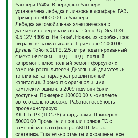
бампера РАФ». В переднем бампере
установлена лебедка и линзовые доп/фары ГАЗ.
Примерно 50000.00 за бампера.
Лебедка автомобильная электрическая с
датчиком перегрева мотора. Come-Up Seal DS-
9.5 12V 4309 кг. Не Китай. Новая, из коробки, трос
ни разу не разматывался. Примерно 55000.00
Дизель Тойота 2LTE, 2,5 литра, адаптированный
с механическим ТНВД. ТНВД - полный
капремонт, плюс полный ремонт форсунок с
заменой распылителей. Дизельный двигатель и
топливная аппаратура прошли полный
капитальный ремонт с оригинальными
комплекту-ющими, в 2009 году они были
доступны. Примерно 180000.00 в комплекте
авто, отдельно дороже. Работоспособность
продемонстрирую.
АКПП с РК (TLC-78) и карданами. Примерно
50000.00 Промыты и прошли полное ТО с
заменой масел и фильтра АКПП. Масла
синтетика. Тщательно отмыты и окрашены, все