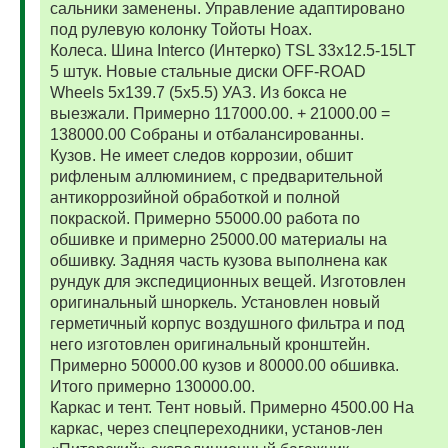
сальники заменены. Управление адаптировано
под рулевую колонку Тойоты Ноах.
Колеса. Шина Interco (Интерко) TSL 33x12.5-15LT
5 штук. Новые стальные диски OFF-ROAD
Wheels 5x139.7 (5x5.5) УАЗ. Из бокса не
выезжали. Примерно 117000.00. + 21000.00 =
138000.00 Собраны и отбалансированны.
Кузов. Не имеет следов коррозии, обшит
рифленым аллюминием, с предварительной
антикоррозийной обработкой и полной
покраской. Примерно 55000.00 работа по
обшивке и примерно 25000.00 материалы на
обшивку. Задняя часть кузова выполнена как
рундук для экспедиционных вещей. Изготовлен
оригинальный шноркель. Установлен новый
герметичный корпус воздушного фильтра и под
него изготовлен оригинальный кронштейн.
Примерно 50000.00 кузов и 80000.00 обшивка.
Итого примерно 130000.00.
Каркас и тент. Тент новый. Примерно 4500.00 На
каркас, через спецпереходники, установ-лен