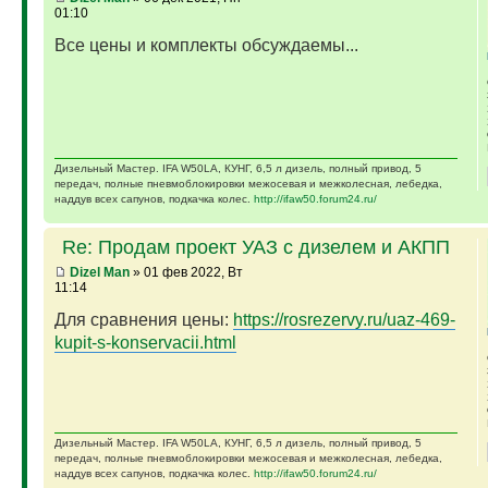
01:10
Все цены и комплекты обсуждаемы...
Дизельный Мастер. IFA W50LA, КУНГ, 6,5 л дизель, полный привод, 5
передач, полные пневмоблокировки межосевая и межколесная, лебедка,
наддув всех сапунов, подкачка колес.
http://ifaw50.forum24.ru/
Re: Продам проект УАЗ с дизелем и АКПП
Dizel Man
» 01 фев 2022, Вт
11:14
Для сравнения цены:
https://rosrezervy.ru/uaz-469-
kupit-s-konservacii.html
Дизельный Мастер. IFA W50LA, КУНГ, 6,5 л дизель, полный привод, 5
передач, полные пневмоблокировки межосевая и межколесная, лебедка,
наддув всех сапунов, подкачка колес.
http://ifaw50.forum24.ru/