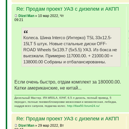
Re: Продам проект УАЗ с дизелем и АКПП
Dizel Man
» 10 мар 2022, Чт
09:21
Колеса. Шина Interco (Интерко) TSL 33x12.5-
15LT 5 штук. Новые стальные диски OFF-
ROAD Wheels 5x139.7 (5x5.5) УАЗ. Из бокса не
выезжали. Примерно 117000.00. + 21000.00 =
138000.00 Собраны и отбалансированны.
Если очень быстро, отдам комплект за 180000.00.
Катки американские, не китай...
Дизельный Мастер. IFA W50LA, КУНГ, 6,5 л дизель, полный привод, 5
передач, полные пневмоблокировки межосевая и межколесная, лебедка,
наддув всех сапунов, подкачка колес.
http://ifaw50.forum24.ru/
Re: Продам проект УАЗ с дизелем и АКПП
Dizel Man
» 29 мар 2022, Вт