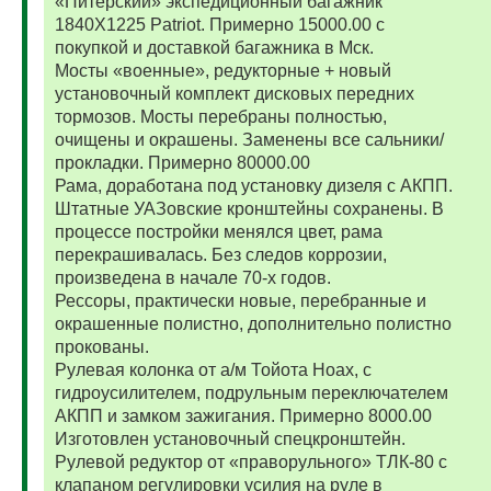
«Питерский» экспедиционный багажник
1840Х1225 Patriot. Примерно 15000.00 с
покупкой и доставкой багажника в Мск.
Мосты «военные», редукторные + новый
установочный комплект дисковых передних
тормозов. Мосты перебраны полностью,
очищены и окрашены. Заменены все сальники/
прокладки. Примерно 80000.00
Рама, доработана под установку дизеля с АКПП.
Штатные УАЗовские кронштейны сохранены. В
процессе постройки менялся цвет, рама
перекрашивалась. Без следов коррозии,
произведена в начале 70-х годов.
Рессоры, практически новые, перебранные и
окрашенные полистно, дополнительно полистно
прокованы.
Рулевая колонка от а/м Тойота Ноах, с
гидроусилителем, подрульным переключателем
АКПП и замком зажигания. Примерно 8000.00
Изготовлен установочный спецкронштейн.
Рулевой редуктор от «праворульного» ТЛК-80 с
клапаном регулировки усилия на руле в