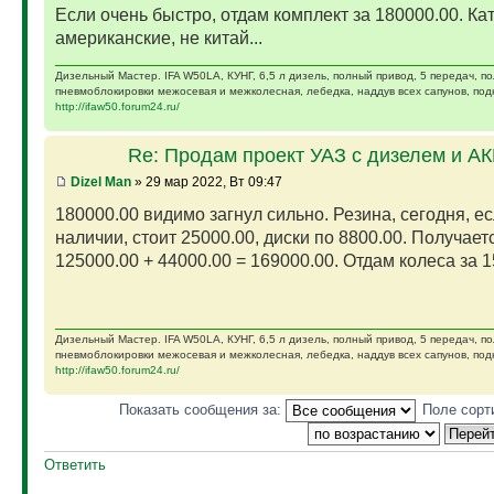
Если очень быстро, отдам комплект за 180000.00. Ка
американские, не китай...
Дизельный Мастер. IFA W50LA, КУНГ, 6,5 л дизель, полный привод, 5 передач, п
пневмоблокировки межосевая и межколесная, лебедка, наддув всех сапунов, подк
http://ifaw50.forum24.ru/
Re: Продам проект УАЗ с дизелем и А
Dizel Man
» 29 мар 2022, Вт 09:47
180000.00 видимо загнул сильно. Резина, сегодня, ес
наличии, стоит 25000.00, диски по 8800.00. Получает
125000.00 + 44000.00 = 169000.00. Отдам колеса за 15
Дизельный Мастер. IFA W50LA, КУНГ, 6,5 л дизель, полный привод, 5 передач, п
пневмоблокировки межосевая и межколесная, лебедка, наддув всех сапунов, подк
http://ifaw50.forum24.ru/
Показать сообщения за:
Поле сорт
Ответить