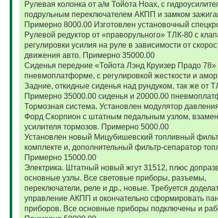
Рулевая колонка от а/м Тойота Ноах, с гидроусилите
подрульным переключателем АКПП и замком зажига
Примерно 8000.00 Изготовлен установочный спецкр
Рулевой редуктор от «праворульного» ТЛК-80 с кла
регулировки усилия на руле в зависимости от скорос
движения авто. Примерно 35000.00
Сиденья передние «Тойота Лэнд Круизер Прадо 78»
пневмоплатформе, с регулировкой жесткости и амор
Задние, откидные сиденья над рундуком, так же от Т
Примерно 35000.00 сиденья и 20000.00 пневмоплат
Тормозная система. Установлен модулятор давления
Форд Скорпион с штатным педальным узлом, взамен
усилителя тормозов. Примерно 5000.00
Установлен новый Мицубишевский топливный фильт
комплекте и, дополнительный фильтр-сепаратор топ
Примерно 15000.00
Электрика. Штатный новый жгут 31512, плюс допраз
основные узлы. Все световые приборы, разъемы,
переключатели, реле и др., новые. Требуется додела
управление АКПП и окончательно сформировать па
приборов. Все основные приборы подключены и раб