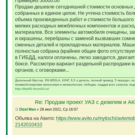
Примерно 50000.00
Продаю дешевле сегодняшней стоимости основных 
собранных в единое целое. Не учтена стоимость бо
объема произведенных работ и стоимости большого 
мелких расходных межблочных компонентов и расх
материалов. Все элементы автомобиля очищены, за
и окрашены, перебраны с заменой вызвавших сомн
сменных деталей и прокладочных материалов. Маш
полностью собрана (крайнее общее фото отсутствует)
в ГИБДД, налоги оплачены, легко заводится, двигает
боксе. Рассмотрю вариант раздельной распродажи в
органов, с оговорками...
Дизельный Мастер. IFA W50LA, КУНГ, 6,5 л дизель, полный привод, 5 передач, п
пневмоблокировки межосевая и межколесная, лебедка, наддув всех сапунов, подк
http://ifaw50.forum24.ru/
Re: Продам проект УАЗ с дизелем и А
Dizel Man
» 28 июл 2021, Ср 16:07
Объява на Авито:
https://www.avito.ru/mytischi/avtomobil
2142010410