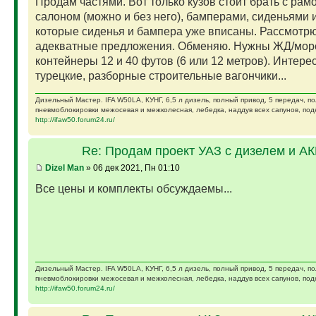
Продам частями. Вот только кузов стоит брать с рам
салоном (можно и без него), бамперами, сиденьями и
которые сиденья и бампера уже вписаны. Рассмотр
адекватные предложения. Обменяю. Нужны ЖД/мор
контейнеры 12 и 40 футов (6 или 12 метров). Интере
турецкие, разборные строительные вагончики...
Дизельный Мастер. IFA W50LA, КУНГ, 6,5 л дизель, полный привод, 5 передач, п
пневмоблокировки межосевая и межколесная, лебедка, наддув всех сапунов, подк
http://ifaw50.forum24.ru/
Re: Продам проект УАЗ с дизелем и А
Dizel Man
» 06 дек 2021, Пн 01:10
Все цены и комплекты обсуждаемы...
Дизельный Мастер. IFA W50LA, КУНГ, 6,5 л дизель, полный привод, 5 передач, п
пневмоблокировки межосевая и межколесная, лебедка, наддув всех сапунов, подк
http://ifaw50.forum24.ru/