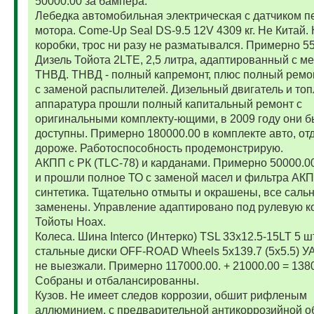
50000.00 за бампера.
Лебедка автомобильная электрическая с датчиком п
мотора. Come-Up Seal DS-9.5 12V 4309 кг. Не Китай. 
коробки, трос ни разу не разматывался. Примерно 5
Дизель Тойота 2LTE, 2,5 литра, адаптированный с м
ТНВД. ТНВД - полный капремонт, плюс полный ремо
с заменой распылителей. Дизельный двигатель и то
аппаратура прошли полный капитальный ремонт с
оригинальными комплекту-ющими, в 2009 году они 
доступны. Примерно 180000.00 в комплекте авто, от
дороже. Работоспособность продемонстрирую.
АКПП с РК (TLC-78) и карданами. Примерно 50000.
и прошли полное ТО с заменой масел и фильтра АК
синтетика. Тщательно отмыты и окрашены, все саль
заменены. Управление адаптировано под рулевую к
Тойоты Ноах.
Колеса. Шина Interco (Интерко) TSL 33x12.5-15LT 5 
стальные диски OFF-ROAD Wheels 5x139.7 (5x5.5) УА
не выезжали. Примерно 117000.00. + 21000.00 = 138
Собраны и отбалансированны.
Кузов. Не имеет следов коррозии, обшит рифленым
аллюминием, с предварительной антикоррозийной о