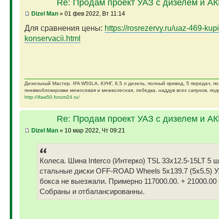
Re: Продам проект УАЗ с дизелем и А
Dizel Man
» 01 фев 2022, Вт 11:14
Для сравнения цены:
https://rosrezervy.ru/uaz-469-kupi
konservacii.html
Дизельный Мастер. IFA W50LA, КУНГ, 6,5 л дизель, полный привод, 5 передач, п
пневмоблокировки межосевая и межколесная, лебедка, наддув всех сапунов, подк
http://ifaw50.forum24.ru/
Re: Продам проект УАЗ с дизелем и А
Dizel Man
» 10 мар 2022, Чт 09:21
Колеса. Шина Interco (Интерко) TSL 33x12.5-15LT 5 
стальные диски OFF-ROAD Wheels 5x139.7 (5x5.5) У
бокса не выезжали. Примерно 117000.00. + 21000.00 
Собраны и отбалансированны.