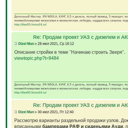
Дизельный Мастер. IFA W50LA, КУНГ, 6,5 л дизель, полный привод, 5 передач, п
пневмоблокировки межосевая и межколесная, лебедка, наддув всех сапунов, подк
http://ifaw50.forum24.ru/
Re: Продам проект УАЗ с дизелем и А
Dizel Man
» 28 июл 2021, Ср 16:12
Описание стройки в теме "Начинаю строить Зверя".
viewtopic.php?t=9484
Дизельный Мастер. IFA W50LA, КУНГ, 6,5 л дизель, полный привод, 5 передач, п
пневмоблокировки межосевая и межколесная, лебедка, наддув всех сапунов, подк
http://ifaw50.forum24.ru/
Re: Продам проект УАЗ с дизелем и А
Dizel Man
» 30 июл 2021, Пт 12:40
Рассмотрю варианты раздельной продажи узлов. Док
вписанными
бамперами РАФ и сиденьями Ауди
, 