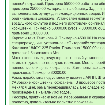
полной покраской. Примерно 55000.00 работа по об
примерно 25000.00 материалы на обшивку. Задняя ч
выполнена как рундук для экспедиционных вещей. И
оригинальный шноркель. Установлен новый гермети
воздушного фильтра и под него изготовлен оригина
кронштейн. Примерно 50000.00 кузов и 80000.00 обш
примерно 130000.00.
Каркас и тент. Тент новый. Примерно 4500.00 На карк
спецпереходники, установ-лен «Питерский» экспед
багажник 1840Х1225 Patriot. Примерно 15000.00 с по
доставкой багажника в Мск.
Мосты «военные», редукторные + новый установоч
комплект дисковых передних тормозов. Мосты пере
полностью, очищены и окрашены. Заменены все сал
прокладки. Примерно 80000.00
Рама, доработана под установку дизеля с АКПП. Шт
УАЗовские кронштейны сохранены. В процессе пост
менялся цвет, рама перекрашивалась. Без следов ко
произведена в начале 70-х годов.
Рессоры, практически новые, перебранные и окраш
полистно, дополнительно полистно прокованы.