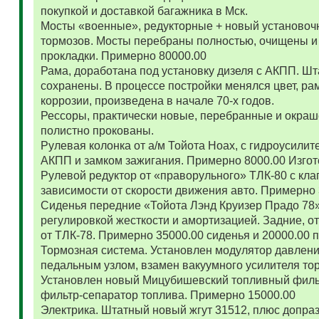
покупкой и доставкой багажника в Мск.
Мосты «военные», редукторные + новый установоч
тормозов. Мосты перебраны полностью, очищены и
прокладки. Примерно 80000.00
Рама, доработана под установку дизеля с АКПП. 
сохранены. В процессе постройки менялся цвет, ра
коррозии, произведена в начале 70-х годов.
Рессоры, практически новые, перебранные и окраш
полистно прокованы.
Рулевая колонка от а/м Тойота Ноах, с гидроусил
АКПП и замком зажигания. Примерно 8000.00 Изго
Рулевой редуктор от «праворульного» ТЛК-80 с кла
зависимости от скорости движения авто. Примерно
Сиденья передние «Тойота Лэнд Круизер Прадо 78
регулировкой жесткости и амортизацией. Задние, о
от ТЛК-78. Примерно 35000.00 сиденья и 20000.00
Тормозная система. Установлен модулятор давлени
педальным узлом, взамен вакуумного усилителя то
Установлен новый Мицубишевский топливный фильт
фильтр-сепаратор топлива. Примерно 15000.00
Электрика. Штатный новый жгут 31512, плюс допраз