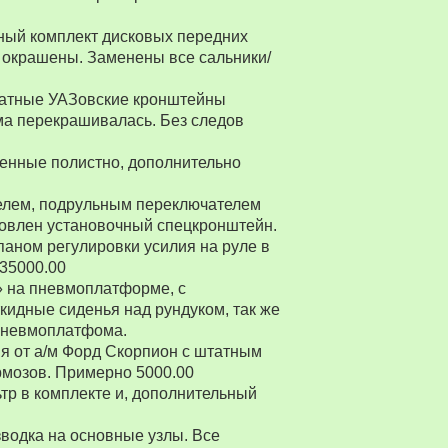
ный комплект дисковых передних
 окрашены. Заменены все сальники/
Штатные УАЗовские кронштейны
ма перекрашивалась. Без следов
енные полистно, дополнительно
ителем, подрульным переключателем
товлен установочный спецкронштейн.
паном регулировки усилия на руле в
 35000.00
» на пневмоплатформе, с
ткидные сиденья над рундуком, так же
 пневмоплатфома.
я от а/м Форд Скорпион с штатным
рмозов. Примерно 5000.00
р в комплекте и, дополнительный
водка на основные узлы. Все