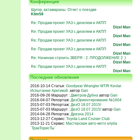
Конференция
Щугор, катамараны. Отчет о поездке
Klim58
Re: Продам проект УАЗ с дизелем и АКПП
Dizel Man
Re: Продам проект УАЗ с дизелем и АКПП
Dizel Man
Re: Продам проект УАЗ с дизелем и АКПП
Dizel Man
Re: Продам проект УАЗ с дизелем и АКПП
Dizel Man
Re: Начинаю строить ЗВЕРЯ - 2. ПРОДОЛЖЕНИЕ 2 :)
Dizel Man
Re: Продам проект УАЗ с дизелем и АКПП
Dizel Man
Последние обновления
2016-10-14 Статья:
Goodyear Wrangler MT/R Kevlar.
Испытание Арктикой.
автор
Gan
2016-09-26 Маршрут :
Дмитров-Дубна
автор
Gan
2016-04-07 Репортаж:
ДезОриентирование №1604
2015-07-03 Репортаж:
ДезО 18.07.2015!
2015-07-03 Маршрут :
ДезО 18.07.2015!
автор
Gan
2014-04-28 Репортаж:
Дрезна 2014
2013-12-27 Сервис:
Toyota Land Cruiser Club
2013-11-21 Сервис:
Мастерская авто-мото клуба
`ТракТорисТы`