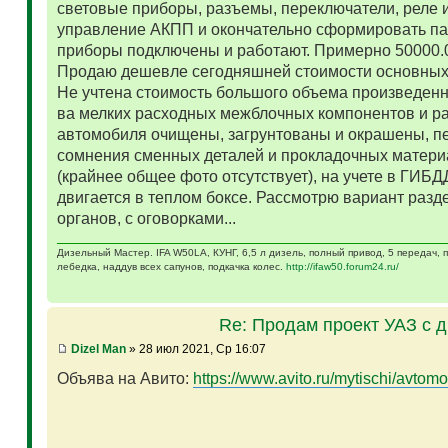
световые приборы, разъемы, переключатели, реле и
управление АКПП и окончательно сформировать па
приборы подключены и работают. Примерно 50000.
Продаю дешевле сегодняшней стоимости основных 
Не учтена стоимость большого объема произведенн
ва мелких расходных межблочных компонентов и р
автомобиля очищены, загрунтованы и окрашены, п
сомнения сменных деталей и прокладочных матери
(крайнее общее фото отсутствует), на учете в ГИБД
двигается в теплом боксе. Рассмотрю вариант разд
органов, с оговорками...
Дизельный Мастер. IFA W50LA, КУНГ, 6,5 л дизель, полный привод, 5 передач,
лебедка, наддув всех сапунов, подкачка колес.
http://ifaw50.forum24.ru/
Re: Продам проект УАЗ с 
Dizel Man
» 28 июл 2021, Ср 16:07
Объява на Авито:
https://www.avito.ru/mytischi/avtomo