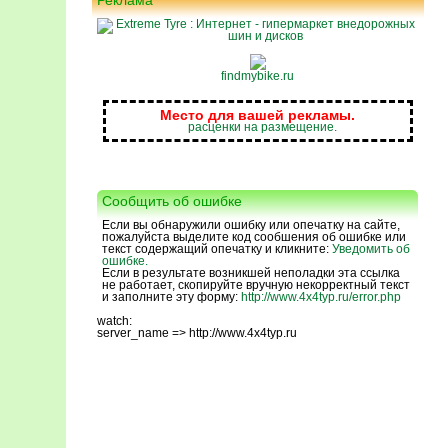
Реклама
findmybike.ru
Место для вашей рекламы.
расценки на размещение.
Сообщить об ошибке
Если вы обнаружили ошибку или опечатку на сайте,
пожалуйста выделите код сообшения об ошибке или
текст содержащий опечатку и кликните:
Уведомить об
ошибке.
Если в результате возникшей неполадки эта ссылка
не работает, скопируйте вручную некорректный текст
и заполните эту форму:
http://www.4x4typ.ru/error.php
watch:
server_name => http://www.4x4typ.ru