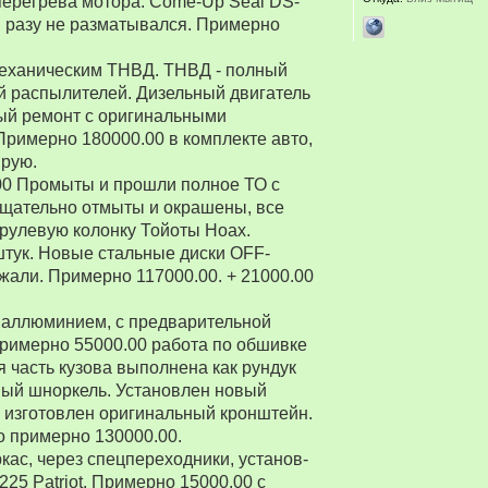
перегрева мотора. Come-Up Seal DS-
 ни разу не разматывался. Примерно
 механическим ТНВД. ТНВД - полный
й распылителей. Дизельный двигатель
ый ремонт с оригинальными
Примерно 180000.00 в комплекте авто,
ирую.
00 Промыты и прошли полное ТО с
Тщательно отмыты и окрашены, все
рулевую колонку Тойоты Ноах.
 штук. Новые стальные диски OFF-
зжали. Примерно 117000.00. + 21000.00
 аллюминием, с предварительной
Примерно 55000.00 работа по обшивке
 часть кузова выполнена как рундук
ный шноркель. Установлен новый
о изготовлен оригинальный кронштейн.
о примерно 130000.00.
ркас, через спецпереходники, установ-
5 Patriot. Примерно 15000.00 с