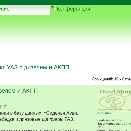
-->
ение
Конференция
кт УАЗ с дизелем и АКПП
Сообщений: 10 • Стр
изелем и АКПП
ПП"
ная в базу данных: «Сиденья Ауди,
Dizel Man
ебедка и линзовые доп/фары ГАЗ.
Сообщений:
505
Зарегистрирован:
29 ап
22:22
Откуда:
Близ Мытищ