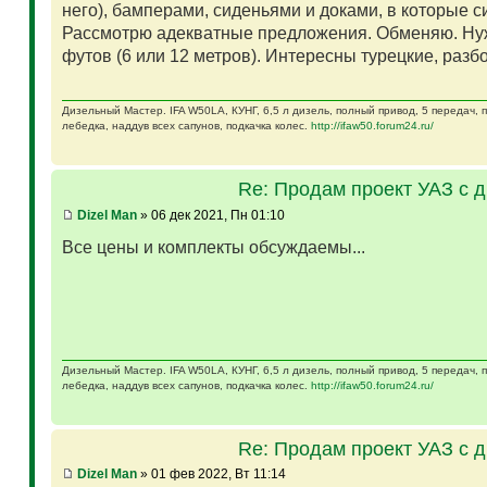
него), бамперами, сиденьями и доками, в которые 
Рассмотрю адекватные предложения. Обменяю. Ну
футов (6 или 12 метров). Интересны турецкие, разб
Дизельный Мастер. IFA W50LA, КУНГ, 6,5 л дизель, полный привод, 5 передач,
лебедка, наддув всех сапунов, подкачка колес.
http://ifaw50.forum24.ru/
Re: Продам проект УАЗ с 
Dizel Man
» 06 дек 2021, Пн 01:10
Все цены и комплекты обсуждаемы...
Дизельный Мастер. IFA W50LA, КУНГ, 6,5 л дизель, полный привод, 5 передач,
лебедка, наддув всех сапунов, подкачка колес.
http://ifaw50.forum24.ru/
Re: Продам проект УАЗ с 
Dizel Man
» 01 фев 2022, Вт 11:14