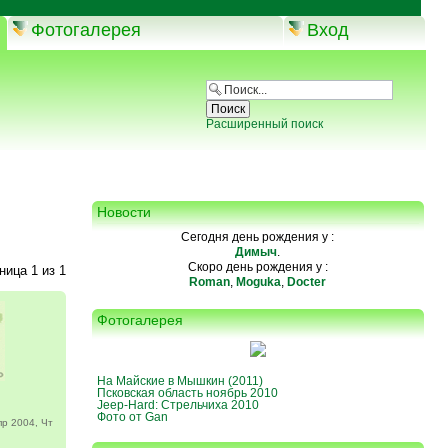
Фотогалерея
Вход
Расширенный поиск
Новости
Сегодня день рождения у :
Димыч
.
Скоро день рождения у :
аница
1
из
1
Roman
,
Moguka
,
Docter
Фотогалерея
На Майские в Мышкин (2011)
Псковская область ноябрь 2010
Jeep-Hard: Стрельчиха 2010
Фото от Gan
р 2004, Чт