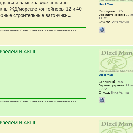
сиденья и бампера уже вписаны.
Dizel Man
жны ЖД/морские контейнеры 12 и 40
Сообщений:
505
орные строительные вагончики...
Зарегистрирован:
29 ап
22:22
Откуда:
Близ Мытищ
 полные пневмоблокировки межосевая и межколесная,
дизелем и АКПП
Dizel Man
Сообщений:
505
Зарегистрирован:
29 ап
22:22
Откуда:
Близ Мытищ
 полные пневмоблокировки межосевая и межколесная,
дизелем и АКПП