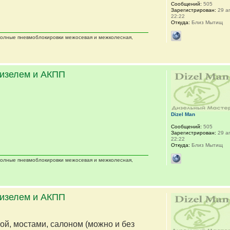
Сообщений:
505
Зарегистрирован:
29 ап
22:22
Откуда:
Близ Мытищ
 полные пневмоблокировки межосевая и межколесная,
дизелем и АКПП
Dizel Man
Сообщений:
505
Зарегистрирован:
29 ап
22:22
Откуда:
Близ Мытищ
 полные пневмоблокировки межосевая и межколесная,
дизелем и АКПП
мой, мостами, салоном (можно и без