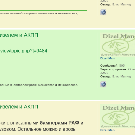
22:22
Откуда:
Близ Мытищ
 полные пневмоблокировки межосевая и межколесная,
дизелем и АКПП
.
viewtopic.php?t=9484
Dizel Man
Сообщений:
505
Зарегистрирован:
29 ап
22:22
Откуда:
Близ Мытищ
 полные пневмоблокировки межосевая и межколесная,
дизелем и АКПП
оки с вписанными
бамперами РАФ и
кузовом. Остальное можно и врозь.
Dizel Man