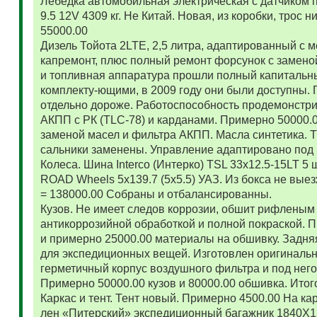
Лебедка автомобильная электрическая с датчиком 
9.5 12V 4309 кг. Не Китай. Новая, из коробки, трос
55000.00
Дизель Тойота 2LTE, 2,5 литра, адаптированный с
капремонт, плюс полный ремонт форсунок с замено
и топливная аппаратура прошли полный капитальн
комплекту-ющими, в 2009 году они были доступны. 
отдельно дороже. Работоспособность продемонстр
АКПП с РК (TLC-78) и карданами. Примерно 50000.
заменой масел и фильтра АКПП. Масла синтетика. 
сальники заменены. Управление адаптировано под 
Колеса. Шина Interco (Интерко) TSL 33x12.5-15LT 5
ROAD Wheels 5x139.7 (5x5.5) УАЗ. Из бокса не вые
= 138000.00 Собраны и отбалансированны.
Кузов. Не имеет следов коррозии, обшит рифленым
антикоррозийной обработкой и полной покраской. 
и примерно 25000.00 материалы на обшивку. Задняя
для экспедиционных вещей. Изготовлен оригиналь
герметичный корпус воздушного фильтра и под нег
Примерно 50000.00 кузов и 80000.00 обшивка. Итог
Каркас и тент. Тент новый. Примерно 4500.00 На ка
лен «Питерский» экспедиционный багажник 1840Х122