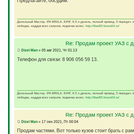
Предлагайте, обсудим.
Дизельный Мастер. IFA W50LA, КУНГ, 6,5 л дизель, полный привод, 5 передач,
лебедка, наддув всех сапунов, подкачка колес.
http://ifaw50.forum24.ru/
Re: Продам проект УАЗ с 
Dizel Man
» 05 авг 2021, Чт 01:13
Телефон для связи: 8 906 056 59 13.
Дизельный Мастер. IFA W50LA, КУНГ, 6,5 л дизель, полный привод, 5 передач,
лебедка, наддув всех сапунов, подкачка колес.
http://ifaw50.forum24.ru/
Re: Продам проект УАЗ с 
Dizel Man
» 17 сен 2021, Пт 00:04
Продам частями. Вот только кузов стоит брать с ра