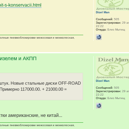
it-s-konservacii.html
Dizel Man
Сообщений:
505
Зарегистрирован:
29 ап
22:22
Откуда:
Близ Мытищ
 полные пневмоблокировки межосевая и межколесная,
дизелем и АКПП
Dizel Man
 5 штук. Новые стальные диски OFF-ROAD
Сообщений:
505
 Примерно 117000.00. + 21000.00 =
Зарегистрирован:
29 ап
22:22
Откуда:
Близ Мытищ
тки американские, не китай...
 полные пневмоблокировки межосевая и межколесная,