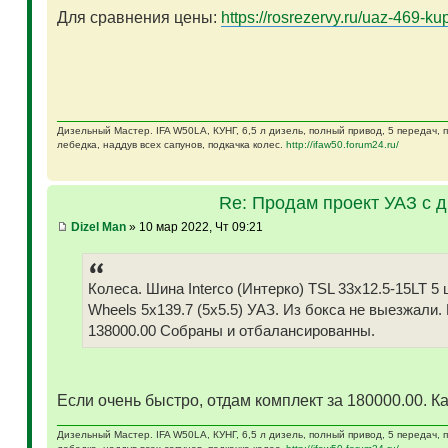
Для сравнения цены:
https://rosrezervy.ru/uaz-469-kup
Дизельный Мастер. IFA W50LA, КУНГ, 6,5 л дизель, полный привод, 5 передач,
лебедка, наддув всех сапунов, подкачка колес.
http://ifaw50.forum24.ru/
Re: Продам проект УАЗ с 
Dizel Man
» 10 мар 2022, Чт 09:21
Колеса. Шина Interco (Интерко) TSL 33x12.5-15LT
Wheels 5x139.7 (5x5.5) УАЗ. Из бокса не выезжали.
138000.00 Собраны и отбалансированны.
Если очень быстро, отдам комплект за 180000.00. Ка
Дизельный Мастер. IFA W50LA, КУНГ, 6,5 л дизель, полный привод, 5 передач,