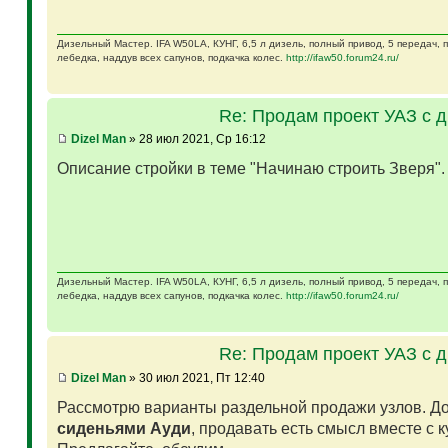
Дизельный Мастер. IFA W50LA, КУНГ, 6,5 л дизель, полный привод, 5 передач,
лебедка, наддув всех сапунов, подкачка колес.
http://ifaw50.forum24.ru/
Re: Продам проект УАЗ с 
Dizel Man
» 28 июл 2021, Ср 16:12
Описание стройки в теме "Начинаю строить Зверя"
Дизельный Мастер. IFA W50LA, КУНГ, 6,5 л дизель, полный привод, 5 передач,
лебедка, наддув всех сапунов, подкачка колес.
http://ifaw50.forum24.ru/
Re: Продам проект УАЗ с 
Dizel Man
» 30 июл 2021, Пт 12:40
Рассмотрю варианты раздельной продажи узлов. Д
сиденьями Ауди
, продавать есть смысл вместе с 