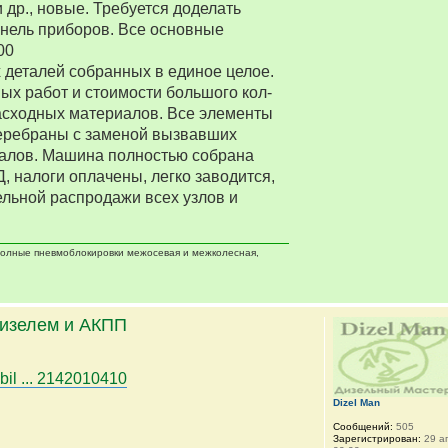
 др., новые. Требуется доделать
нель приборов. Все основные
00
деталей собранных в единое целое.
ых работ и стоимости большого кол-
асходных материалов. Все элементы
еребраны с заменой вызвавших
алов. Машина полностью собрана
Д, налоги оплачены, легко заводится,
ельной распродажи всех узлов и
 полные пневмоблокировки межосевая и межколесная,
дизелем и АКПП
bil ... 2142010410
Dizel Man
Сообщений:
505
Зарегистрирован:
29 ап