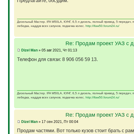
Предлагайте, обсудим.
Дизельный Мастер. IFA W50LA, КУНГ, 6,5 л дизель, полный привод, 5 передач,
лебедка, наддув всех сапунов, подкачка колес.
http://ifaw50.forum24.ru/
Re: Продам проект УАЗ с 
Dizel Man
» 05 авг 2021, Чт 01:13
Телефон для связи: 8 906 056 59 13.
Дизельный Мастер. IFA W50LA, КУНГ, 6,5 л дизель, полный привод, 5 передач,
лебедка, наддув всех сапунов, подкачка колес.
http://ifaw50.forum24.ru/
Re: Продам проект УАЗ с 
Dizel Man
» 17 сен 2021, Пт 00:04
Продам частями. Вот только кузов стоит брать с ра