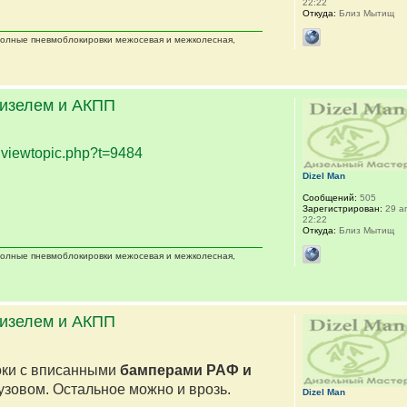
22:22
Откуда:
Близ Мытищ
 полные пневмоблокировки межосевая и межколесная,
дизелем и АКПП
.
viewtopic.php?t=9484
Dizel Man
Сообщений:
505
Зарегистрирован:
29 ап
22:22
Откуда:
Близ Мытищ
 полные пневмоблокировки межосевая и межколесная,
дизелем и АКПП
оки с вписанными
бамперами РАФ и
кузовом. Остальное можно и врозь.
Dizel Man