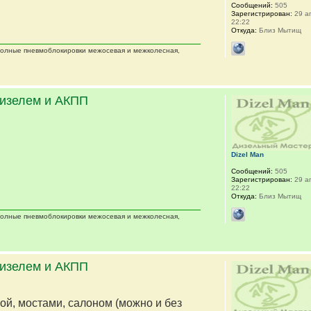
Сообщений:
505
Зарегистрирован:
29 ап
22:22
Откуда:
Близ Мытищ
 полные пневмоблокировки межосевая и межколесная,
дизелем и АКПП
Dizel Man
Сообщений:
505
Зарегистрирован:
29 ап
22:22
Откуда:
Близ Мытищ
 полные пневмоблокировки межосевая и межколесная,
дизелем и АКПП
мой, мостами, салоном (можно и без