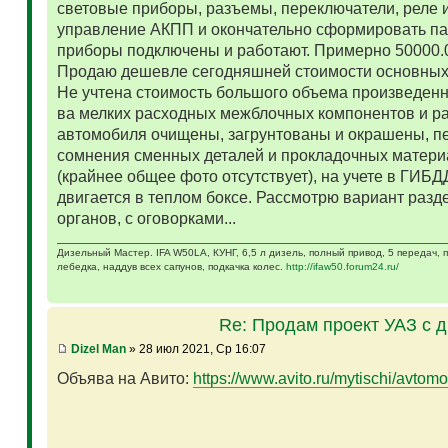
световые приборы, разъемы, переключатели, реле и
управление АКПП и окончательно сформировать па
приборы подключены и работают. Примерно 50000.
Продаю дешевле сегодняшней стоимости основных 
Не учтена стоимость большого объема произведенн
ва мелких расходных межблочных компонентов и р
автомобиля очищены, загрунтованы и окрашены, п
сомнения сменных деталей и прокладочных матери
(крайнее общее фото отсутствует), на учете в ГИБД
двигается в теплом боксе. Рассмотрю вариант разд
органов, с оговорками...
Дизельный Мастер. IFA W50LA, КУНГ, 6,5 л дизель, полный привод, 5 передач,
лебедка, наддув всех сапунов, подкачка колес.
http://ifaw50.forum24.ru/
Re: Продам проект УАЗ с 
Dizel Man
» 28 июл 2021, Ср 16:07
Объява на Авито:
https://www.avito.ru/mytischi/avtomo