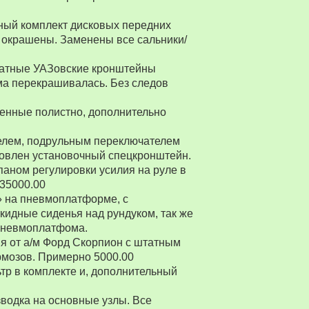
ный комплект дисковых передних
 окрашены. Заменены все сальники/
Штатные УАЗовские кронштейны
ма перекрашивалась. Без следов
енные полистно, дополнительно
ителем, подрульным переключателем
товлен установочный спецкронштейн.
паном регулировки усилия на руле в
 35000.00
» на пневмоплатформе, с
ткидные сиденья над рундуком, так же
 пневмоплатфома.
я от а/м Форд Скорпион с штатным
рмозов. Примерно 5000.00
р в комплекте и, дополнительный
водка на основные узлы. Все