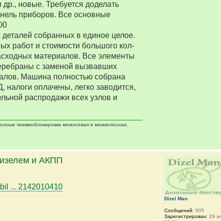
 др., новые. Требуется доделать
нель приборов. Все основные
00
деталей собранных в единое целое.
ых работ и стоимости большого кол-
асходных материалов. Все элементы
еребраны с заменой вызвавших
алов. Машина полностью собрана
Д, налоги оплачены, легко заводится,
ельной распродажи всех узлов и
 полные пневмоблокировки межосевая и межколесная,
дизелем и АКПП
bil ... 2142010410
Dizel Man
Сообщений:
505
Зарегистрирован:
29 ап