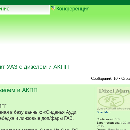
-->
ение
Конференция
кт УАЗ с дизелем и АКПП
Сообщений: 10 • Стр
изелем и АКПП
ПП"
ная в базу данных: «Сиденья Ауди,
Dizel Man
ебедка и линзовые доп/фары ГАЗ.
Сообщений:
505
Зарегистрирован:
29 ап
22:22
Откуда:
Близ Мытищ