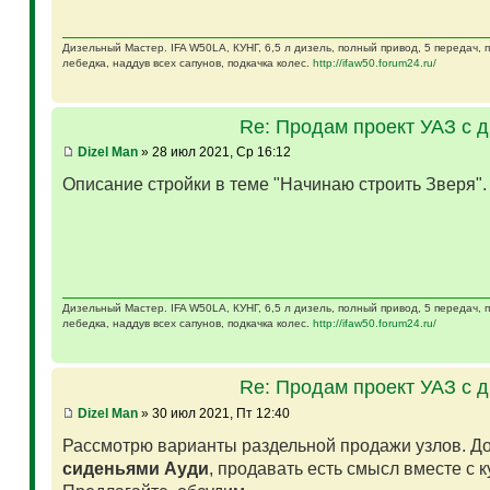
Дизельный Мастер. IFA W50LA, КУНГ, 6,5 л дизель, полный привод, 5 передач,
лебедка, наддув всех сапунов, подкачка колес.
http://ifaw50.forum24.ru/
Re: Продам проект УАЗ с 
Dizel Man
» 28 июл 2021, Ср 16:12
Описание стройки в теме "Начинаю строить Зверя"
Дизельный Мастер. IFA W50LA, КУНГ, 6,5 л дизель, полный привод, 5 передач,
лебедка, наддув всех сапунов, подкачка колес.
http://ifaw50.forum24.ru/
Re: Продам проект УАЗ с 
Dizel Man
» 30 июл 2021, Пт 12:40
Рассмотрю варианты раздельной продажи узлов. Д
сиденьями Ауди
, продавать есть смысл вместе с 