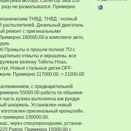
перегрева мотора. Come-Up Seal DS-
 ни разу не разматывался. Примерно
 механическим ТНВД. ТНВД - полный
й распылителей. Дизельный двигатель
ый ремонт с оригинальными
Примерно 180000.00 в комплекте авто,
ирую.
00 Промыты и прошли полное ТО с
Тщательно отмыты и окрашены, все
рулевую колонку Тойоты Ноах.
 штук. Новые стальные диски OFF-
зжали. Примерно 117000.00. + 21000.00
 аллюминием, с предварительной
Примерно 55000.00 работа по обшивке
 часть кузова выполнена как рундук
ный шноркель. Установлен новый
о изготовлен оригинальный кронштейн.
о примерно 130000.00.
ркас, через спецпереходники, установ-
5 Patriot. Примерно 15000.00 с