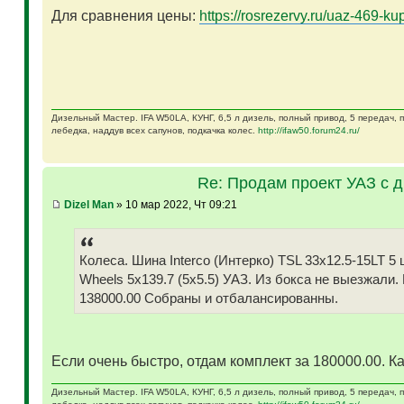
Для сравнения цены:
https://rosrezervy.ru/uaz-469-kup
Дизельный Мастер. IFA W50LA, КУНГ, 6,5 л дизель, полный привод, 5 передач,
лебедка, наддув всех сапунов, подкачка колес.
http://ifaw50.forum24.ru/
Re: Продам проект УАЗ с 
Dizel Man
» 10 мар 2022, Чт 09:21
Колеса. Шина Interco (Интерко) TSL 33x12.5-15LT
Wheels 5x139.7 (5x5.5) УАЗ. Из бокса не выезжали.
138000.00 Собраны и отбалансированны.
Если очень быстро, отдам комплект за 180000.00. Ка
Дизельный Мастер. IFA W50LA, КУНГ, 6,5 л дизель, полный привод, 5 передач,