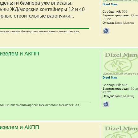
сиденья и бампера уже вписаны.
Dizel Man
жны ЖД/морские контейнеры 12 и 40
Сообщений:
505
орные строительные вагончики...
Зарегистрирован:
29 ап
22:22
Откуда:
Близ Мытищ
 полные пневмоблокировки межосевая и межколесная,
дизелем и АКПП
Dizel Man
Сообщений:
505
Зарегистрирован:
29 ап
22:22
Откуда:
Близ Мытищ
 полные пневмоблокировки межосевая и межколесная,
дизелем и АКПП