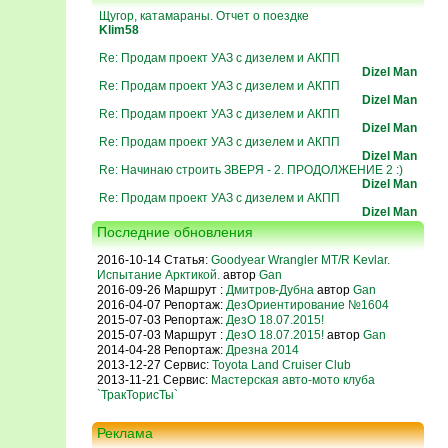
Щугор, катамараны. Отчет о поездке
Klim58
Re: Продам проект УАЗ с дизелем и АКПП
Dizel Man
Re: Продам проект УАЗ с дизелем и АКПП
Dizel Man
Re: Продам проект УАЗ с дизелем и АКПП
Dizel Man
Re: Продам проект УАЗ с дизелем и АКПП
Dizel Man
Re: Начинаю строить ЗВЕРЯ - 2. ПРОДОЛЖЕНИЕ 2 :)
Dizel Man
Re: Продам проект УАЗ с дизелем и АКПП
Dizel Man
Последние обновления
2016-10-14 Статья:
Goodyear Wrangler MT/R Kevlar.
Испытание Арктикой.
автор
Gan
2016-09-26 Маршрут :
Дмитров-Дубна
автор
Gan
2016-04-07 Репортаж:
ДезОриентирование №1604
2015-07-03 Репортаж:
ДезО 18.07.2015!
2015-07-03 Маршрут :
ДезО 18.07.2015!
автор
Gan
2014-04-28 Репортаж:
Дрезна 2014
2013-12-27 Сервис:
Toyota Land Cruiser Club
2013-11-21 Сервис:
Мастерская авто-мото клуба
`ТракТорисТы`
Реклама