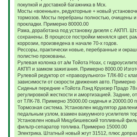
покупкой и доставкой багажника в Мск.
Мосты «военные», редукторные + новый установоч
тормозов. Мосты перебраны полностью, очищены и
прокладки. Примерно 80000.00
Рама, доработана под установку дизеля с АКПП. 
сохранены. В процессе постройки менялся цвет, ра
коррозии, произведена в начале 70-х годов.
Рессоры, практически новые, перебранные и окраш
полистно прокованы.
Рулевая колонка от а/м Тойота Ноах, с гидроусил
АКПП и замком зажигания. Примерно 8000.00 Изго
Рулевой редуктор от «праворульного» ТЛК-80 с кла
зависимости от скорости движения авто. Примерно
Сиденья передние «Тойота Лэнд Круизер Прадо 78
регулировкой жесткости и амортизацией. Задние, о
от ТЛК-78. Примерно 35000.00 сиденья и 20000.00
Тормозная система. Установлен модулятор давлени
педальным узлом, взамен вакуумного усилителя то
Установлен новый Мицубишевский топливный фильт
фильтр-сепаратор топлива. Примерно 15000.00
Электрика. Штатный новый жгут 31512, плюс допраз