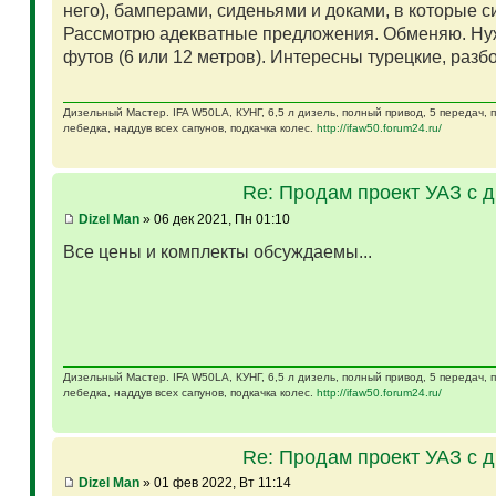
него), бамперами, сиденьями и доками, в которые 
Рассмотрю адекватные предложения. Обменяю. Ну
футов (6 или 12 метров). Интересны турецкие, разб
Дизельный Мастер. IFA W50LA, КУНГ, 6,5 л дизель, полный привод, 5 передач,
лебедка, наддув всех сапунов, подкачка колес.
http://ifaw50.forum24.ru/
Re: Продам проект УАЗ с 
Dizel Man
» 06 дек 2021, Пн 01:10
Все цены и комплекты обсуждаемы...
Дизельный Мастер. IFA W50LA, КУНГ, 6,5 л дизель, полный привод, 5 передач,
лебедка, наддув всех сапунов, подкачка колес.
http://ifaw50.forum24.ru/
Re: Продам проект УАЗ с 
Dizel Man
» 01 фев 2022, Вт 11:14