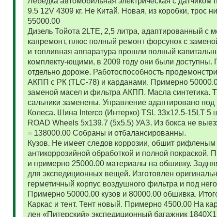
Лебедка автомобильная электрическая с датчиком 
9.5 12V 4309 кг. Не Китай. Новая, из коробки, трос
55000.00
Дизель Тойота 2LTE, 2,5 литра, адаптированный с
капремонт, плюс полный ремонт форсунок с замено
и топливная аппаратура прошли полный капитальн
комплекту-ющими, в 2009 году они были доступны. 
отдельно дороже. Работоспособность продемонстр
АКПП с РК (TLC-78) и карданами. Примерно 50000.
заменой масел и фильтра АКПП. Масла синтетика. 
сальники заменены. Управление адаптировано под 
Колеса. Шина Interco (Интерко) TSL 33x12.5-15LT 5
ROAD Wheels 5x139.7 (5x5.5) УАЗ. Из бокса не вые
= 138000.00 Собраны и отбалансированны.
Кузов. Не имеет следов коррозии, обшит рифленым
антикоррозийной обработкой и полной покраской. 
и примерно 25000.00 материалы на обшивку. Задняя
для экспедиционных вещей. Изготовлен оригиналь
герметичный корпус воздушного фильтра и под нег
Примерно 50000.00 кузов и 80000.00 обшивка. Итог
Каркас и тент. Тент новый. Примерно 4500.00 На ка
лен «Питерский» экспедиционный багажник 1840Х122