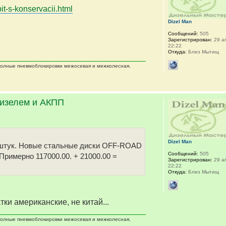
it-s-konservacii.html
Dizel Man
Сообщений:
505
Зарегистрирован:
29 ап
22:22
Откуда:
Близ Мытищ
 полные пневмоблокировки межосевая и межколесная,
дизелем и АКПП
Dizel Man
 5 штук. Новые стальные диски OFF-ROAD
Сообщений:
505
 Примерно 117000.00. + 21000.00 =
Зарегистрирован:
29 ап
22:22
Откуда:
Близ Мытищ
тки американские, не китай...
 полные пневмоблокировки межосевая и межколесная,