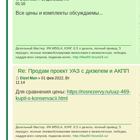
01:10
Все цены и комплекты обсуждаемы...
Дизельный Мастер. IFA W50LA, КУНГ, 6,5 л дизель, полный привод, 5
передач, полные пневмоблокировки межосевая и межколесная, лебедка,
наддув всех сапунов, подкачка колес.
http://ifaw50.forum24.ru/
Re: Продам проект УАЗ с дизелем и АКПП
Dizel Man
» 01 фев 2022, Вт
11:14
Для сравнения цены:
https://rosrezervy.ru/uaz-469-
kupit-s-konservacii.html
Дизельный Мастер. IFA W50LA, КУНГ, 6,5 л дизель, полный привод, 5
передач, полные пневмоблокировки межосевая и межколесная, лебедка,
наддув всех сапунов, подкачка колес.
http://ifaw50.forum24.ru/