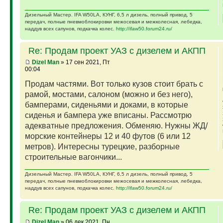
Дизельный Мастер. IFA W50LA, КУНГ, 6,5 л дизель, полный привод, 5
передач, полные пневмоблокировки межосевая и межколесная, лебедка,
наддув всех сапунов, подкачка колес.
http://ifaw50.forum24.ru/
Re: Продам проект УАЗ с дизелем и АКПП
Dizel Man
» 17 сен 2021, Пт
00:04
Продам частями. Вот только кузов стоит брать с
рамой, мостами, салоном (можно и без него),
бамперами, сиденьями и доками, в которые
сиденья и бампера уже вписаны. Рассмотрю
адекватные предложения. Обменяю. Нужны ЖД/
морские контейнеры 12 и 40 футов (6 или 12
метров). Интересны турецкие, разборные
строительные вагончики...
Дизельный Мастер. IFA W50LA, КУНГ, 6,5 л дизель, полный привод, 5
передач, полные пневмоблокировки межосевая и межколесная, лебедка,
наддув всех сапунов, подкачка колес.
http://ifaw50.forum24.ru/
Re: Продам проект УАЗ с дизелем и АКПП
Dizel Man
» 06 дек 2021, Пн