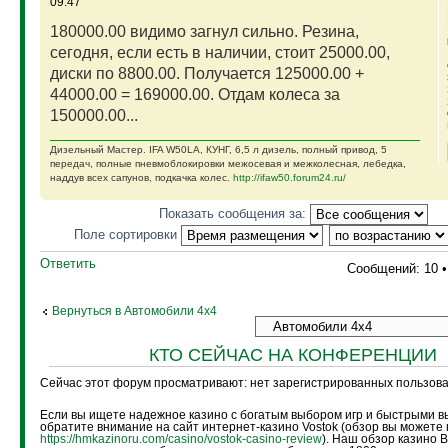
09:47
180000.00 видимо загнул сильно. Резина,
сегодня, если есть в наличии, стоит 25000.00,
диски по 8800.00. Получается 125000.00 +
44000.00 = 169000.00. Отдам колеса за
150000.00...
Дизельный Мастер. IFA W50LA, КУНГ, 6,5 л дизель, полный привод, 5
передач, полные пневмоблокировки межосевая и межколесная, лебедка,
наддув всех сапунов, подкачка колес.
http://ifaw50.forum24.ru/
Показать сообщения за:
Поле сортировки
Ответить
Сообщений: 10 
Вернуться в Автомобили 4х4
КТО СЕЙЧАС НА КОНФЕРЕНЦИИ
Сейчас этот форум просматривают: нет зарегистрированных пользоват
Если вы ищете надежное казино с богатым выбором игр и быстрыми в
обратите внимание на сайт интернет-казино Vostok (обзор вы можете 
https://hmkazinoru.com/casino/vostok-casino-review
). Наш обзор казино 