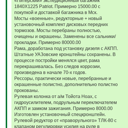
«Питерский» экспедиционный багажник
1840Х1225 Patriot. Примерно 15000.00 с
покупкой и доставкой багажника в Мск.
Мосты «военные», редукторные + новый
установочный комплект дисковых передних
тормозов. Мосты перебраны полностью,
очищены и окрашены. Заменены все сальники/
прокладки. Примерно 80000.00
Рама, доработана под установку дизеля с АКПП.
Штатные УАЗовские кронштейны сохранены. В
процессе постройки менялся цвет, рама
перекрашивалась. Без следов коррозии,
произведена в начале 70-х годов.
Рессоры, практически новые, перебранные и
окрашенные полистно, дополнительно полистно
прокованы.
Рулевая колонка от а/м Тойота Ноах, с
гидроусилителем, подрульным переключателем
АКПП и замком зажигания. Примерно 8000.00
Изготовлен установочный спецкронштейн.
Рулевой редуктор от «праворульного» ТЛК-80 с
клапаном регулировки усилия на руле в