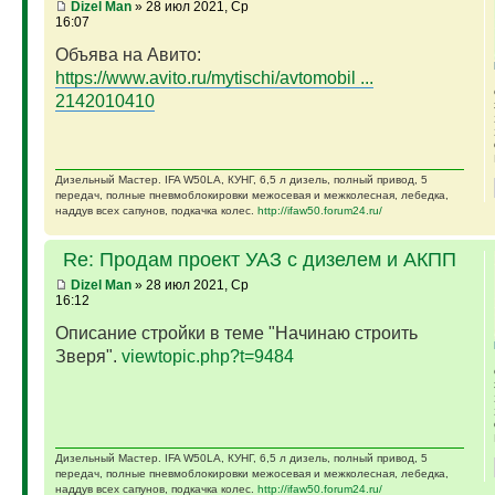
Dizel Man
» 28 июл 2021, Ср
16:07
Объява на Авито:
https://www.avito.ru/mytischi/avtomobil ...
2142010410
Дизельный Мастер. IFA W50LA, КУНГ, 6,5 л дизель, полный привод, 5
передач, полные пневмоблокировки межосевая и межколесная, лебедка,
наддув всех сапунов, подкачка колес.
http://ifaw50.forum24.ru/
Re: Продам проект УАЗ с дизелем и АКПП
Dizel Man
» 28 июл 2021, Ср
16:12
Описание стройки в теме "Начинаю строить
Зверя".
viewtopic.php?t=9484
Дизельный Мастер. IFA W50LA, КУНГ, 6,5 л дизель, полный привод, 5
передач, полные пневмоблокировки межосевая и межколесная, лебедка,
наддув всех сапунов, подкачка колес.
http://ifaw50.forum24.ru/