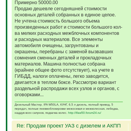
Примерно 50000.00
Продаю дешевле сегодняшней стоимости
основных деталей собранных в единое целое.
Не учтена стоимость большого объема
произведенных работ и стоимости большого кол-
ва мелких расходных межблочных компонентов
и расходных материалов. Все элементы
автомобиля очищены, загрунтованы и
окрашены, перебраны с заменой вызвавших
сомнения сменных деталей и прокладочных
материалов. Машина полностью собрана
(крайнее общее фото отсутствует), на учете в
ГИБДД, налоги оплачены, легко заводится,
двигается в теплом боксе. Рассмотрю вариант
раздельной распродажи всех узлов и органов, с
оговорками...
Дизельный Мастер. IFA W50LA, КУНГ, 6,5 л дизель, полный привод, 5
передач, полные пневмоблокировки межосевая и межколесная, лебедка,
наддув всех сапунов, подкачка колес.
http://ifaw50.forum24.ru/
Re: Продам проект УАЗ с дизелем и АКПП