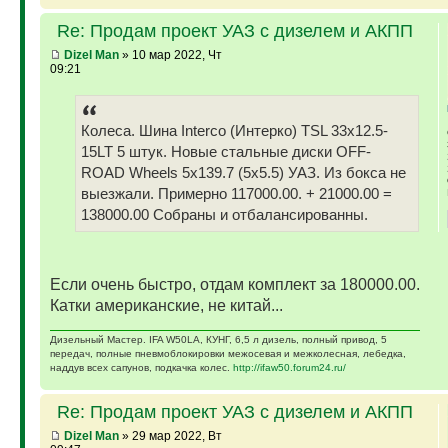
Re: Продам проект УАЗ с дизелем и АКПП
Dizel Man
» 10 мар 2022, Чт
09:21
Колеса. Шина Interco (Интерко) TSL 33x12.5-
15LT 5 штук. Новые стальные диски OFF-
ROAD Wheels 5x139.7 (5x5.5) УАЗ. Из бокса не
выезжали. Примерно 117000.00. + 21000.00 =
138000.00 Собраны и отбалансированны.
Если очень быстро, отдам комплект за 180000.00.
Катки американские, не китай...
Дизельный Мастер. IFA W50LA, КУНГ, 6,5 л дизель, полный привод, 5
передач, полные пневмоблокировки межосевая и межколесная, лебедка,
наддув всех сапунов, подкачка колес.
http://ifaw50.forum24.ru/
Re: Продам проект УАЗ с дизелем и АКПП
Dizel Man
» 29 мар 2022, Вт