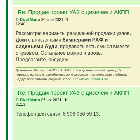
Re: Продам проект УАЗ с дизелем и АКПП
Dizel Man
» 30 июл 2021, Пт
12:40
Рассмотрю варианты раздельной продажи узлов.
Доки с вписанными
бамперами РАФ и
сиденьями Ауди
, продавать есть смысл вместе
с кузовом. Остальное можно и врозь.
Предлагайте, обсудим.
Дизельный Мастер. IFA W50LA, КУНГ, 6,5 л дизель, полный привод, 5
передач, полные пневмоблокировки межосевая и межколесная, лебедка,
наддув всех сапунов, подкачка колес.
http://ifaw50.forum24.ru/
Re: Продам проект УАЗ с дизелем и АКПП
Dizel Man
» 05 авг 2021, Чт
01:13
Телефон для связи: 8 906 056 59 13.