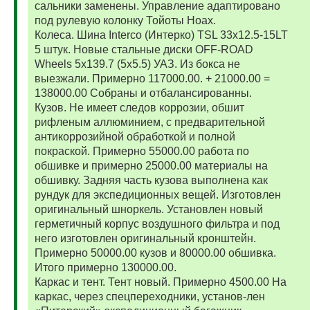
сальники заменены. Управление адаптировано
под рулевую колонку Тойоты Ноах.
Колеса. Шина Interco (Интерко) TSL 33x12.5-15LT
5 штук. Новые стальные диски OFF-ROAD
Wheels 5x139.7 (5x5.5) УАЗ. Из бокса не
выезжали. Примерно 117000.00. + 21000.00 =
138000.00 Собраны и отбалансированны.
Кузов. Не имеет следов коррозии, обшит
рифленым аллюминием, с предварительной
антикоррозийной обработкой и полной
покраской. Примерно 55000.00 работа по
обшивке и примерно 25000.00 материалы на
обшивку. Задняя часть кузова выполнена как
рундук для экспедиционных вещей. Изготовлен
оригинальный шноркель. Установлен новый
герметичный корпус воздушного фильтра и под
него изготовлен оригинальный кронштейн.
Примерно 50000.00 кузов и 80000.00 обшивка.
Итого примерно 130000.00.
Каркас и тент. Тент новый. Примерно 4500.00 На
каркас, через спецпереходники, установ-лен