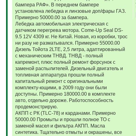
бампера РАФ». В переднем бампере
установлена лебедка и линзовые доп/фары ГАЗ.
Примерно 50000.00 за бампера.
Лебедка автомобильная электрическая с
датчиком перегрева мотора. Come-Up Seal DS-
9.5 12V 4309 кг. Не Китай. Новая, из коробки, трос
ни разу не разматывался. Примерно 55000.00
Дизель Тойота 2LTE, 2,5 литра, адаптированный
с механическим ТНВД. ТНВД - полный
капремонт, плюс полный ремонт форсунок с
заменой распылителей. Дизельный двигатель и
топливная аппаратура прошли полный
капитальный ремонт с оригинальными
комплекту-ющими, в 2009 году они были
доступны. Примерно 180000.00 в комплекте
авто, отдельно дороже. Работоспособность
продемонстрирую.
АКПП с РК (TLC-78) и карданами. Примерно
50000.00 Промыты и прошли полное ТО с
заменой масел и фильтра АКПП. Масла
синтетика. Тщательно отмыты и окрашены, все