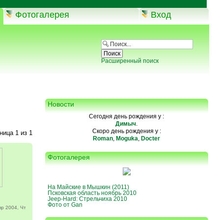
Фотогалерея
Вход
Расширенный поиск
Новости
Сегодня день рождения у :
Димыч
.
Скоро день рождения у :
аница
1
из
1
Roman
,
Moguka
,
Docter
Фотогалерея
На Майские в Мышкин (2011)
Псковская область ноябрь 2010
Jeep-Hard: Стрельчиха 2010
Фото от Gan
р 2004, Чт