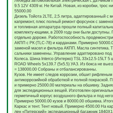
Лебедка автомобильная электрическая с датчиком 
9.5 12V 4309 кг. Не Китай. Новая, из коробки, трос
55000.00
Дизель Тойота 2LTE, 2,5 литра, адаптированный с
капремонт, плюс полный ремонт форсунок с замено
и топливная аппаратура прошли полный капитальн
комплекту-ющими, в 2009 году они были доступны. 
отдельно дороже. Работоспособность продемонстр
АКПП с РК (TLC-78) и карданами. Примерно 50000.
заменой масел и фильтра АКПП. Масла синтетика. 
сальники заменены. Управление адаптировано под 
Колеса. Шина Interco (Интерко) TSL 33x12.5-15LT 5
ROAD Wheels 5x139.7 (5x5.5) УАЗ. Из бокса не вые
= 138000.00 Собраны и отбалансированны.
Кузов. Не имеет следов коррозии, обшит рифленым
антикоррозийной обработкой и полной покраской. 
и примерно 25000.00 материалы на обшивку. Задняя
для экспедиционных вещей. Изготовлен оригиналь
герметичный корпус воздушного фильтра и под нег
Примерно 50000.00 кузов и 80000.00 обшивка. Итог
Каркас и тент. Тент новый. Примерно 4500.00 На ка
лен «Питерский» экспедиционный багажник 1840Х122