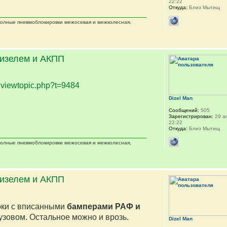
22:22
Откуда:
Близ Мытищ
 полные пневмоблокировки межосевая и межколесная,
дизелем и АКПП
.
viewtopic.php?t=9484
Dizel Man
Сообщений:
505
Зарегистрирован:
29 ап
22:22
Откуда:
Близ Мытищ
 полные пневмоблокировки межосевая и межколесная,
дизелем и АКПП
оки с вписанными
бамперами РАФ и
кузовом. Остальное можно и врозь.
Dizel Man