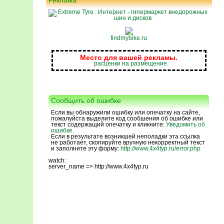
Реклама
findmybike.ru
Место для вашей рекламы.
расценки на размещение.
Сообщить об ошибке
Если вы обнаружили ошибку или опечатку на сайте,
пожалуйста выделите код сообшения об ошибке или
текст содержащий опечатку и кликните:
Уведомить об
ошибке.
Если в результате возникшей неполадки эта ссылка
не работает, скопируйте вручную некорректный текст
и заполните эту форму:
http://www.4x4typ.ru/error.php
watch:
server_name => http://www.4x4typ.ru