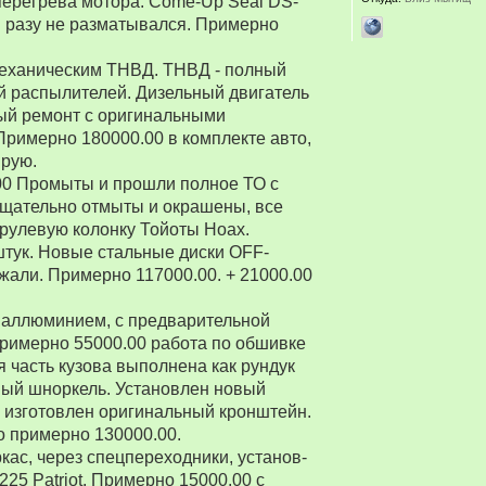
перегрева мотора. Come-Up Seal DS-
 ни разу не разматывался. Примерно
 механическим ТНВД. ТНВД - полный
й распылителей. Дизельный двигатель
ый ремонт с оригинальными
Примерно 180000.00 в комплекте авто,
ирую.
00 Промыты и прошли полное ТО с
Тщательно отмыты и окрашены, все
рулевую колонку Тойоты Ноах.
 штук. Новые стальные диски OFF-
зжали. Примерно 117000.00. + 21000.00
 аллюминием, с предварительной
Примерно 55000.00 работа по обшивке
 часть кузова выполнена как рундук
ный шноркель. Установлен новый
о изготовлен оригинальный кронштейн.
о примерно 130000.00.
ркас, через спецпереходники, установ-
5 Patriot. Примерно 15000.00 с