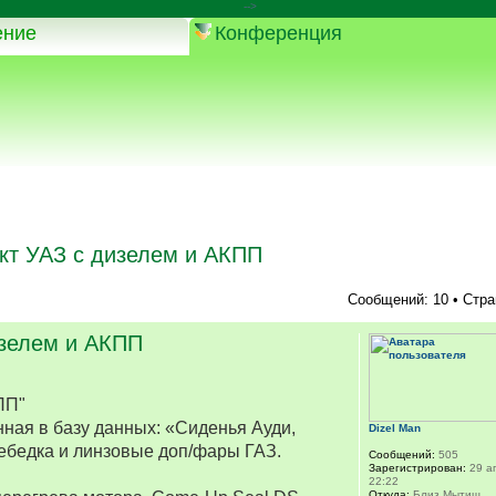
-->
ение
Конференция
кт УАЗ с дизелем и АКПП
Сообщений: 10 • Стр
изелем и АКПП
ПП"
ная в базу данных: «Сиденья Ауди,
Dizel Man
ебедка и линзовые доп/фары ГАЗ.
Сообщений:
505
Зарегистрирован:
29 ап
22:22
Откуда:
Близ Мытищ