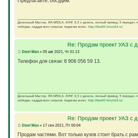
Предлагайте, обсудим.
Дизельный Мастер. IFA W50LA, КУНГ, 6,5 л дизель, полный привод, 5 передач,
лебедка, наддув всех сапунов, подкачка колес.
http://ifaw50.forum24.ru/
Re: Продам проект УАЗ с 
Dizel Man
» 05 авг 2021, Чт 01:13
Телефон для связи: 8 906 056 59 13.
Дизельный Мастер. IFA W50LA, КУНГ, 6,5 л дизель, полный привод, 5 передач,
лебедка, наддув всех сапунов, подкачка колес.
http://ifaw50.forum24.ru/
Re: Продам проект УАЗ с 
Dizel Man
» 17 сен 2021, Пт 00:04
Продам частями. Вот только кузов стоит брать с ра