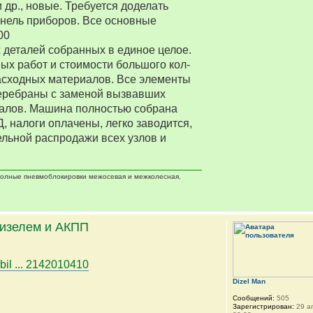
 др., новые. Требуется доделать
нель приборов. Все основные
00
деталей собранных в единое целое.
ых работ и стоимости большого кол-
асходных материалов. Все элементы
еребраны с заменой вызвавших
алов. Машина полностью собрана
Д, налоги оплачены, легко заводится,
ельной распродажи всех узлов и
 полные пневмоблокировки межосевая и межколесная,
дизелем и АКПП
bil ... 2142010410
Dizel Man
Сообщений:
505
Зарегистрирован:
29 ап