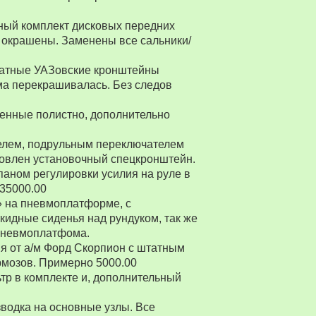
ный комплект дисковых передних
 окрашены. Заменены все сальники/
Штатные УАЗовские кронштейны
ма перекрашивалась. Без следов
енные полистно, дополнительно
ителем, подрульным переключателем
товлен установочный спецкронштейн.
паном регулировки усилия на руле в
 35000.00
» на пневмоплатформе, с
ткидные сиденья над рундуком, так же
 пневмоплатфома.
я от а/м Форд Скорпион с штатным
рмозов. Примерно 5000.00
р в комплекте и, дополнительный
водка на основные узлы. Все