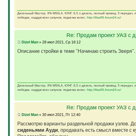
Дизельный Мастер. IFA W50LA, КУНГ, 6,5 л дизель, полный привод, 5 передач,
лебедка, наддув всех сапунов, подкачка колес.
http://ifaw50.forum24.ru/
Re: Продам проект УАЗ с 
Dizel Man
» 28 июл 2021, Ср 16:12
Описание стройки в теме "Начинаю строить Зверя"
Дизельный Мастер. IFA W50LA, КУНГ, 6,5 л дизель, полный привод, 5 передач,
лебедка, наддув всех сапунов, подкачка колес.
http://ifaw50.forum24.ru/
Re: Продам проект УАЗ с 
Dizel Man
» 30 июл 2021, Пт 12:40
Рассмотрю варианты раздельной продажи узлов. Д
сиденьями Ауди
, продавать есть смысл вместе с 