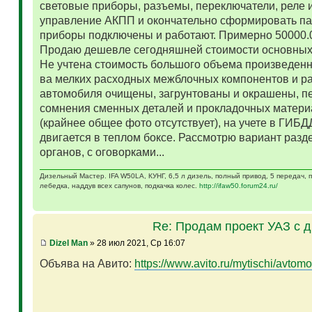
световые приборы, разъемы, переключатели, реле и
управление АКПП и окончательно сформировать па
приборы подключены и работают. Примерно 50000.
Продаю дешевле сегодняшней стоимости основных 
Не учтена стоимость большого объема произведенн
ва мелких расходных межблочных компонентов и р
автомобиля очищены, загрунтованы и окрашены, п
сомнения сменных деталей и прокладочных матери
(крайнее общее фото отсутствует), на учете в ГИБД
двигается в теплом боксе. Рассмотрю вариант разд
органов, с оговорками...
Дизельный Мастер. IFA W50LA, КУНГ, 6,5 л дизель, полный привод, 5 передач,
лебедка, наддув всех сапунов, подкачка колес.
http://ifaw50.forum24.ru/
Re: Продам проект УАЗ с 
Dizel Man
» 28 июл 2021, Ср 16:07
Объява на Авито:
https://www.avito.ru/mytischi/avtomo