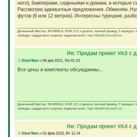
него), бамперами, сиденьями и доками, в которые 
Рассмотрю адекватные предложения. Обменяю. Ну
футов (6 или 12 метров). Интересны турецкие, разб
Дизельный Мастер. IFA W50LA, КУНГ, 6,5 л дизель, полный привод, 5 передач,
лебедка, наддув всех сапунов, подкачка колес.
http://ifaw50.forum24.ru/
Re: Продам проект УАЗ с 
Dizel Man
» 06 дек 2021, Пн 01:10
Все цены и комплекты обсуждаемы...
Дизельный Мастер. IFA W50LA, КУНГ, 6,5 л дизель, полный привод, 5 передач,
лебедка, наддув всех сапунов, подкачка колес.
http://ifaw50.forum24.ru/
Re: Продам проект УАЗ с 
Dizel Man
» 01 фев 2022, Вт 11:14