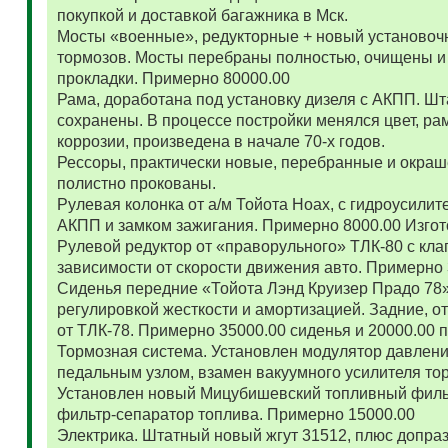
покупкой и доставкой багажника в Мск.
Мосты «военные», редукторные + новый установоч
тормозов. Мосты перебраны полностью, очищены и
прокладки. Примерно 80000.00
Рама, доработана под установку дизеля с АКПП. 
сохранены. В процессе постройки менялся цвет, ра
коррозии, произведена в начале 70-х годов.
Рессоры, практически новые, перебранные и окраш
полистно прокованы.
Рулевая колонка от а/м Тойота Ноах, с гидроусил
АКПП и замком зажигания. Примерно 8000.00 Изго
Рулевой редуктор от «праворульного» ТЛК-80 с кла
зависимости от скорости движения авто. Примерно
Сиденья передние «Тойота Лэнд Круизер Прадо 78
регулировкой жесткости и амортизацией. Задние, о
от ТЛК-78. Примерно 35000.00 сиденья и 20000.00
Тормозная система. Установлен модулятор давлени
педальным узлом, взамен вакуумного усилителя то
Установлен новый Мицубишевский топливный фильт
фильтр-сепаратор топлива. Примерно 15000.00
Электрика. Штатный новый жгут 31512, плюс допраз