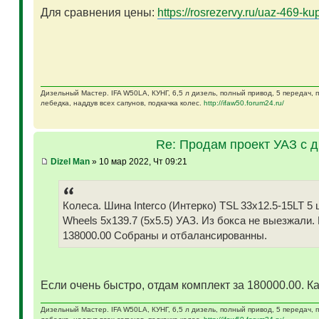
Для сравнения цены:
https://rosrezervy.ru/uaz-469-kup
Дизельный Мастер. IFA W50LA, КУНГ, 6,5 л дизель, полный привод, 5 передач,
лебедка, наддув всех сапунов, подкачка колес.
http://ifaw50.forum24.ru/
Re: Продам проект УАЗ с 
Dizel Man
» 10 мар 2022, Чт 09:21
Колеса. Шина Interco (Интерко) TSL 33x12.5-15LT
Wheels 5x139.7 (5x5.5) УАЗ. Из бокса не выезжали.
138000.00 Собраны и отбалансированны.
Если очень быстро, отдам комплект за 180000.00. Ка
Дизельный Мастер. IFA W50LA, КУНГ, 6,5 л дизель, полный привод, 5 передач,