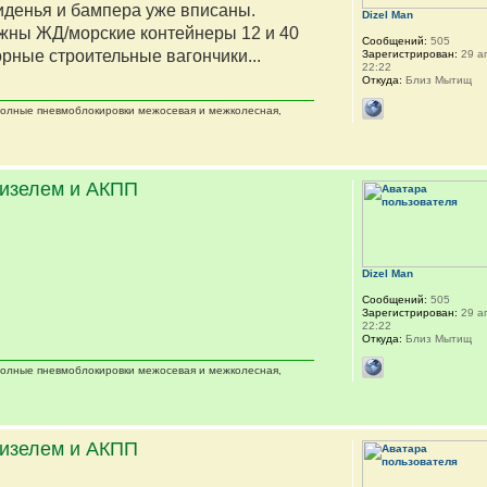
сиденья и бампера уже вписаны.
Dizel Man
жны ЖД/морские контейнеры 12 и 40
Сообщений:
505
орные строительные вагончики...
Зарегистрирован:
29 ап
22:22
Откуда:
Близ Мытищ
 полные пневмоблокировки межосевая и межколесная,
дизелем и АКПП
Dizel Man
Сообщений:
505
Зарегистрирован:
29 ап
22:22
Откуда:
Близ Мытищ
 полные пневмоблокировки межосевая и межколесная,
дизелем и АКПП