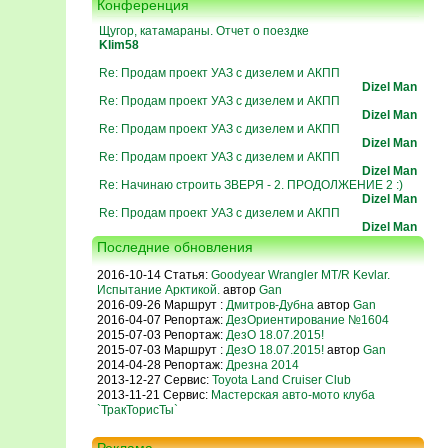
Конференция
Щугор, катамараны. Отчет о поездке
Klim58
Re: Продам проект УАЗ с дизелем и АКПП
Dizel Man
Re: Продам проект УАЗ с дизелем и АКПП
Dizel Man
Re: Продам проект УАЗ с дизелем и АКПП
Dizel Man
Re: Продам проект УАЗ с дизелем и АКПП
Dizel Man
Re: Начинаю строить ЗВЕРЯ - 2. ПРОДОЛЖЕНИЕ 2 :)
Dizel Man
Re: Продам проект УАЗ с дизелем и АКПП
Dizel Man
Последние обновления
2016-10-14 Статья:
Goodyear Wrangler MT/R Kevlar.
Испытание Арктикой.
автор
Gan
2016-09-26 Маршрут :
Дмитров-Дубна
автор
Gan
2016-04-07 Репортаж:
ДезОриентирование №1604
2015-07-03 Репортаж:
ДезО 18.07.2015!
2015-07-03 Маршрут :
ДезО 18.07.2015!
автор
Gan
2014-04-28 Репортаж:
Дрезна 2014
2013-12-27 Сервис:
Toyota Land Cruiser Club
2013-11-21 Сервис:
Мастерская авто-мото клуба
`ТракТорисТы`