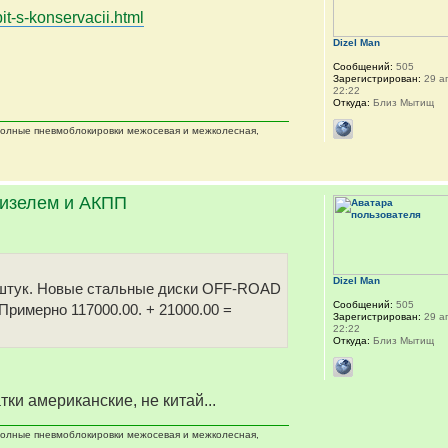
it-s-konservacii.html
Dizel Man
Сообщений:
505
Зарегистрирован:
29 ап
22:22
Откуда:
Близ Мытищ
 полные пневмоблокировки межосевая и межколесная,
дизелем и АКПП
Dizel Man
 5 штук. Новые стальные диски OFF-ROAD
Сообщений:
505
 Примерно 117000.00. + 21000.00 =
Зарегистрирован:
29 ап
22:22
Откуда:
Близ Мытищ
тки американские, не китай...
 полные пневмоблокировки межосевая и межколесная,