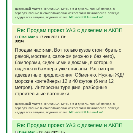
Дизельный Мастер. IFA W50LA, КУНГ, 6,5 л дизель, полный привод, 5
передач, полные пневмоблокировки межосевая и межколесная, лебедка,
наддув всех сапунов, подкачка колес.
http://ifaw50.forum24.ru/
Re: Продам проект УАЗ с дизелем и АКПП
Dizel Man
» 17 сен 2021, Пт
00:04
Продам частями. Вот только кузов стоит брать с
рамой, мостами, салоном (можно и без него),
бамперами, сиденьями и доками, в которые
сиденья и бампера уже вписаны. Рассмотрю
адекватные предложения. Обменяю. Нужны ЖД/
морские контейнеры 12 и 40 футов (6 или 12
метров). Интересны турецкие, разборные
строительные вагончики...
Дизельный Мастер. IFA W50LA, КУНГ, 6,5 л дизель, полный привод, 5
передач, полные пневмоблокировки межосевая и межколесная, лебедка,
наддув всех сапунов, подкачка колес.
http://ifaw50.forum24.ru/
Re: Продам проект УАЗ с дизелем и АКПП
Dizel Man
» 06 дек 2021, Пн