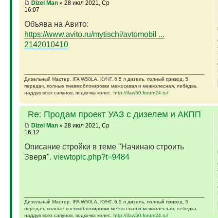
Dizel Man
» 28 июл 2021, Ср
16:07
Объява на Авито:
https://www.avito.ru/mytischi/avtomobil ...
2142010410
Дизельный Мастер. IFA W50LA, КУНГ, 6,5 л дизель, полный привод, 5
передач, полные пневмоблокировки межосевая и межколесная, лебедка,
наддув всех сапунов, подкачка колес.
http://ifaw50.forum24.ru/
Re: Продам проект УАЗ с дизелем и АКПП
Dizel Man
» 28 июл 2021, Ср
16:12
Описание стройки в теме "Начинаю строить
Зверя".
viewtopic.php?t=9484
Дизельный Мастер. IFA W50LA, КУНГ, 6,5 л дизель, полный привод, 5
передач, полные пневмоблокировки межосевая и межколесная, лебедка,
наддув всех сапунов, подкачка колес.
http://ifaw50.forum24.ru/