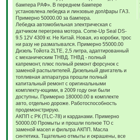
бампера РАФ». В переднем бампере
установлена лебедка и линзовые доп/фары ГАЗ.
Примерно 50000.00 за бампера.
Лебедка автомобильная электрическая с
датчиком перегрева мотора. Come-Up Seal DS-
9.5 12V 4309 кг. Не Китай. Новая, из коробки, трос
ни разу не разматывался. Примерно 55000.00
Дизель Тойота 2LTE, 2,5 литра, адаптированный
с механическим ТНВД. ТНВД - полный
капремонт, плюс полный ремонт форсунок с
заменой распылителей. Дизельный двигатель и
топливная аппаратура прошли полный
капитальный ремонт с оригинальными
комплекту-ющими, в 2009 году они были
доступны. Примерно 180000.00 в комплекте
авто, отдельно дороже. Работоспособность
продемонстрирую.
АКПП с РК (TLC-78) и карданами. Примерно
50000.00 Промыты и прошли полное ТО с
заменой масел и фильтра АКПП. Масла
синтетика. Тщательно отмыты и окрашены, все