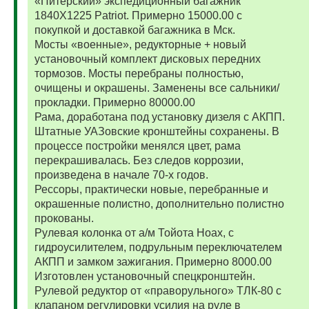
«Питерский» экспедиционный багажник
1840Х1225 Patriot. Примерно 15000.00 с
покупкой и доставкой багажника в Мск.
Мосты «военные», редукторные + новый
установочный комплект дисковых передних
тормозов. Мосты перебраны полностью,
очищены и окрашены. Заменены все сальники/
прокладки. Примерно 80000.00
Рама, доработана под установку дизеля с АКПП.
Штатные УАЗовские кронштейны сохранены. В
процессе постройки менялся цвет, рама
перекрашивалась. Без следов коррозии,
произведена в начале 70-х годов.
Рессоры, практически новые, перебранные и
окрашенные полистно, дополнительно полистно
прокованы.
Рулевая колонка от а/м Тойота Ноах, с
гидроусилителем, подрульным переключателем
АКПП и замком зажигания. Примерно 8000.00
Изготовлен установочный спецкронштейн.
Рулевой редуктор от «праворульного» ТЛК-80 с
клапаном регулировки усилия на руле в