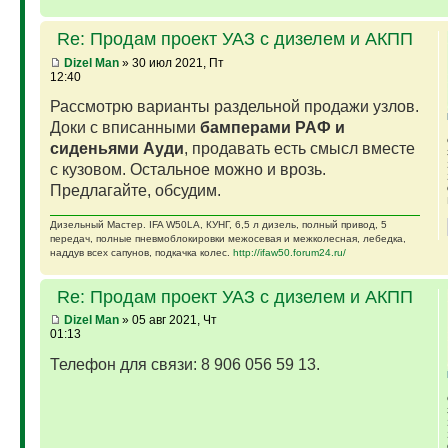
Re: Продам проект УАЗ с дизелем и АКПП
Dizel Man
» 30 июл 2021, Пт
12:40
Рассмотрю варианты раздельной продажи узлов.
Доки с вписанными
бамперами РАФ и
сиденьями Ауди
, продавать есть смысл вместе
с кузовом. Остальное можно и врозь.
Предлагайте, обсудим.
Дизельный Мастер. IFA W50LA, КУНГ, 6,5 л дизель, полный привод, 5
передач, полные пневмоблокировки межосевая и межколесная, лебедка,
наддув всех сапунов, подкачка колес.
http://ifaw50.forum24.ru/
Re: Продам проект УАЗ с дизелем и АКПП
Dizel Man
» 05 авг 2021, Чт
01:13
Телефон для связи: 8 906 056 59 13.