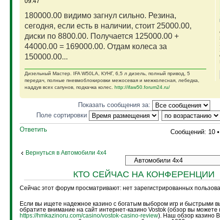
09:47
180000.00 видимо загнул сильно. Резина,
сегодня, если есть в наличии, стоит 25000.00,
диски по 8800.00. Получается 125000.00 +
44000.00 = 169000.00. Отдам колеса за
150000.00...
Дизельный Мастер. IFA W50LA, КУНГ, 6,5 л дизель, полный привод, 5
передач, полные пневмоблокировки межосевая и межколесная, лебедка,
наддув всех сапунов, подкачка колес.
http://ifaw50.forum24.ru/
Показать сообщения за:
Поле сортировки
Ответить
Сообщений: 10 
Вернуться в Автомобили 4х4
КТО СЕЙЧАС НА КОНФЕРЕНЦИИ
Сейчас этот форум просматривают: нет зарегистрированных пользоват
Если вы ищете надежное казино с богатым выбором игр и быстрыми в
обратите внимание на сайт интернет-казино Vostok (обзор вы можете 
https://hmkazinoru.com/casino/vostok-casino-review
). Наш обзор казино 