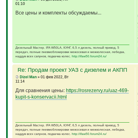
01:10
Все цены и комплекты обсуждаемы...
Дизельный Мастер. IFA W50LA, КУНГ, 6,5 л дизель, полный привод, 5
передач, полные пневмоблокировки межосевая и межколесная, лебедка,
наддув всех сапунов, подкачка колес.
http://ifaw50.forum24.ru/
Re: Продам проект УАЗ с дизелем и АКПП
Dizel Man
» 01 фев 2022, Вт
11:14
Для сравнения цены:
https://rosrezervy.ru/uaz-469-
kupit-s-konservacii.html
Дизельный Мастер. IFA W50LA, КУНГ, 6,5 л дизель, полный привод, 5
передач, полные пневмоблокировки межосевая и межколесная, лебедка,
наддув всех сапунов, подкачка колес.
http://ifaw50.forum24.ru/