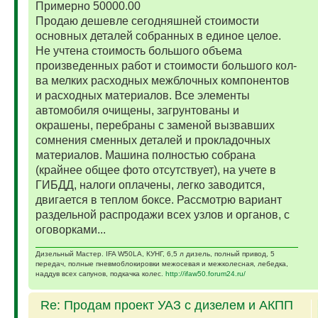
Примерно 50000.00
Продаю дешевле сегодняшней стоимости
основных деталей собранных в единое целое.
Не учтена стоимость большого объема
произведенных работ и стоимости большого кол-
ва мелких расходных межблочных компонентов
и расходных материалов. Все элементы
автомобиля очищены, загрунтованы и
окрашены, перебраны с заменой вызвавших
сомнения сменных деталей и прокладочных
материалов. Машина полностью собрана
(крайнее общее фото отсутствует), на учете в
ГИБДД, налоги оплачены, легко заводится,
двигается в теплом боксе. Рассмотрю вариант
раздельной распродажи всех узлов и органов, с
оговорками...
Дизельный Мастер. IFA W50LA, КУНГ, 6,5 л дизель, полный привод, 5
передач, полные пневмоблокировки межосевая и межколесная, лебедка,
наддув всех сапунов, подкачка колес.
http://ifaw50.forum24.ru/
Re: Продам проект УАЗ с дизелем и АКПП