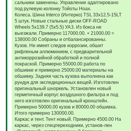
сальники заменены. Управление адаптировано
под рулевую колонку Тойоты Ноах.
Колеса. Шина Interco (Интерко) TSL 33x12.5-15LT
5 штук. Новые стальные диски OFF-ROAD
Wheels 5x139.7 (5x5.5) УАЗ. Из бокса не
выезжали. Примерно 117000.00. + 21000.00 =
138000.00 Собраны и отбалансированны.
Кузов. Не имеет следов коррозии, обшит
рифленым аллюминием, с предварительной
антикоррозийной обработкой и полной
покраской. Примерно 55000.00 работа по
обшивке и примерно 25000.00 материалы на
обшивку. Задняя часть кузова выполнена как
рундук для экспедиционных вещей. Изготовлен
оригинальный шноркель. Установлен новый
герметичный корпус воздушного фильтра и под
него изготовлен оригинальный кронштейн.
Примерно 50000.00 кузов и 80000.00 обшивка.
Итого примерно 130000.00.
Каркас и тент. Тент новый. Примерно 4500.00 На
каркас, через спецпереходники, установ-лен