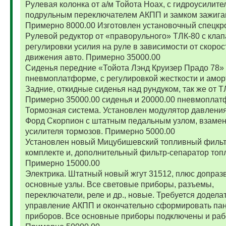
Рулевая колонка от а/м Тойота Ноах, с гидроусилите
подрульным переключателем АКПП и замком зажига
Примерно 8000.00 Изготовлен установочный спецкр
Рулевой редуктор от «праворульного» ТЛК-80 с кла
регулировки усилия на руле в зависимости от скорос
движения авто. Примерно 35000.00
Сиденья передние «Тойота Лэнд Круизер Прадо 78»
пневмоплатформе, с регулировкой жесткости и амор
Задние, откидные сиденья над рундуком, так же от Т
Примерно 35000.00 сиденья и 20000.00 пневмоплат
Тормозная система. Установлен модулятор давления
Форд Скорпион с штатным педальным узлом, взамен
усилителя тормозов. Примерно 5000.00
Установлен новый Мицубишевский топливный фильт
комплекте и, дополнительный фильтр-сепаратор топ
Примерно 15000.00
Электрика. Штатный новый жгут 31512, плюс допраз
основные узлы. Все световые приборы, разъемы,
переключатели, реле и др., новые. Требуется додела
управление АКПП и окончательно сформировать па
приборов. Все основные приборы подключены и раб