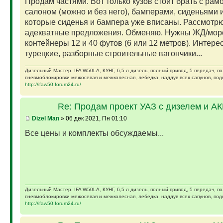
Продам частями. Вот только кузов стоит брать с рам
салоном (можно и без него), бамперами, сиденьями и
которые сиденья и бампера уже вписаны. Рассмотр
адекватные предложения. Обменяю. Нужны ЖД/мор
контейнеры 12 и 40 футов (6 или 12 метров). Интере
турецкие, разборные строительные вагончики...
Дизельный Мастер. IFA W50LA, КУНГ, 6,5 л дизель, полный привод, 5 передач, п
пневмоблокировки межосевая и межколесная, лебедка, наддув всех сапунов, подк
http://ifaw50.forum24.ru/
Re: Продам проект УАЗ с дизелем и А
Dizel Man
» 06 дек 2021, Пн 01:10
Все цены и комплекты обсуждаемы...
Дизельный Мастер. IFA W50LA, КУНГ, 6,5 л дизель, полный привод, 5 передач, п
пневмоблокировки межосевая и межколесная, лебедка, наддув всех сапунов, подк
http://ifaw50.forum24.ru/