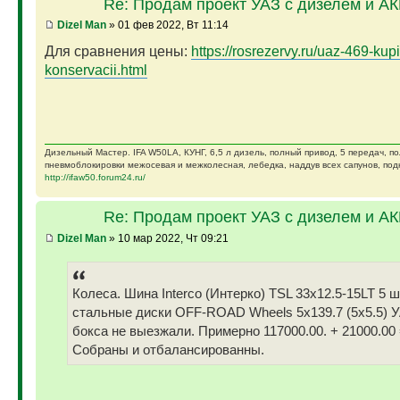
Re: Продам проект УАЗ с дизелем и А
Dizel Man
» 01 фев 2022, Вт 11:14
Для сравнения цены:
https://rosrezervy.ru/uaz-469-kupi
konservacii.html
Дизельный Мастер. IFA W50LA, КУНГ, 6,5 л дизель, полный привод, 5 передач, п
пневмоблокировки межосевая и межколесная, лебедка, наддув всех сапунов, подк
http://ifaw50.forum24.ru/
Re: Продам проект УАЗ с дизелем и А
Dizel Man
» 10 мар 2022, Чт 09:21
Колеса. Шина Interco (Интерко) TSL 33x12.5-15LT 5 
стальные диски OFF-ROAD Wheels 5x139.7 (5x5.5) У
бокса не выезжали. Примерно 117000.00. + 21000.00 
Собраны и отбалансированны.