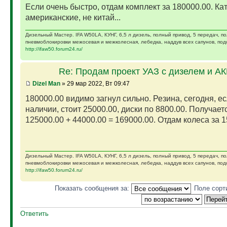
Если очень быстро, отдам комплект за 180000.00. Ка
американские, не китай...
Дизельный Мастер. IFA W50LA, КУНГ, 6,5 л дизель, полный привод, 5 передач, п
пневмоблокировки межосевая и межколесная, лебедка, наддув всех сапунов, подк
http://ifaw50.forum24.ru/
Re: Продам проект УАЗ с дизелем и А
Dizel Man
» 29 мар 2022, Вт 09:47
180000.00 видимо загнул сильно. Резина, сегодня, ес
наличии, стоит 25000.00, диски по 8800.00. Получает
125000.00 + 44000.00 = 169000.00. Отдам колеса за 15
Дизельный Мастер. IFA W50LA, КУНГ, 6,5 л дизель, полный привод, 5 передач, п
пневмоблокировки межосевая и межколесная, лебедка, наддув всех сапунов, подк
http://ifaw50.forum24.ru/
Показать сообщения за:
Поле сорт
Ответить