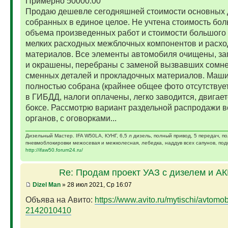
Примерно 50000.00
Продаю дешевле сегодняшней стоимости основных 
собранных в единое целое. Не учтена стоимость бо
объема произведенных работ и стоимости большого 
мелких расходных межблочных компонентов и расх
материалов. Все элементы автомобиля очищены, за
и окрашены, перебраны с заменой вызвавших сомн
сменных деталей и прокладочных материалов. Маш
полностью собрана (крайнее общее фото отсутствует)
в ГИБДД, налоги оплачены, легко заводится, двигает
боксе. Рассмотрю вариант раздельной распродажи в
органов, с оговорками...
Дизельный Мастер. IFA W50LA, КУНГ, 6,5 л дизель, полный привод, 5 передач, п
пневмоблокировки межосевая и межколесная, лебедка, наддув всех сапунов, подк
http://ifaw50.forum24.ru/
Re: Продам проект УАЗ с дизелем и А
Dizel Man
» 28 июл 2021, Ср 16:07
Объява на Авито:
https://www.avito.ru/mytischi/avtomobil
2142010410