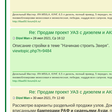
Дизельный Мастер. IFA W50LA, КУНГ, 6,5 л дизель, полный привод, 5 передач, п
пневмоблокировки межосевая и межколесная, лебедка, наддув всех сапунов, подк
http://ifaw50.forum24.ru/
Re: Продам проект УАЗ с дизелем и А
Dizel Man
» 28 июл 2021, Ср 16:12
Описание стройки в теме "Начинаю строить Зверя".
viewtopic.php?t=9484
Дизельный Мастер. IFA W50LA, КУНГ, 6,5 л дизель, полный привод, 5 передач, п
пневмоблокировки межосевая и межколесная, лебедка, наддув всех сапунов, подк
http://ifaw50.forum24.ru/
Re: Продам проект УАЗ с дизелем и А
Dizel Man
» 30 июл 2021, Пт 12:40
Рассмотрю варианты раздельной продажи узлов. Док
вписанными
бамперами РАФ и сиденьями Ауди
, 