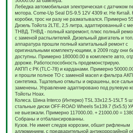
50000.00 за бампера.
Лебедка автомобильная электрическая с датчиком п
мотора. Come-Up Seal DS-9.5 12V 4309 кг. Не Китай. 
коробки, трос ни разу не разматывался. Примерно 5
Дизель Тойота 2LTE, 2,5 литра, адаптированный с м
ТНВД. ТНВД - полный капремонт, плюс полный ремо
с заменой распылителей. Дизельный двигатель и то
аппаратура прошли полный капитальный ремонт с
оригинальными комплекту-ющими, в 2009 году они 
доступны. Примерно 180000.00 в комплекте авто, от
дороже. Работоспособность продемонстрирую.
АКПП с РК (TLC-78) и карданами. Примерно 50000.
и прошли полное ТО с заменой масел и фильтра АК
синтетика. Тщательно отмыты и окрашены, все саль
заменены. Управление адаптировано под рулевую к
Тойоты Ноах.
Колеса. Шина Interco (Интерко) TSL 33x12.5-15LT 5 
стальные диски OFF-ROAD Wheels 5x139.7 (5x5.5) УА
не выезжали. Примерно 117000.00. + 21000.00 = 138
Собраны и отбалансированны.
Кузов. Не имеет следов коррозии, обшит рифленым
аллюминием, с предварительной антикоррозийной о