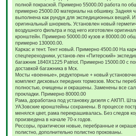
полной покраской. Примерно 55000.00 работа по об
примерно 25000.00 материалы на обшивку. Задняя ч
выполнена как рундук для экспедиционных вещей. И
оригинальный шноркель. Установлен новый гермети
воздушного фильтра и под него изготовлен оригина
кронштейн. Примерно 50000.00 кузов и 80000.00 обш
примерно 130000.00.
Каркас и тент. Тент новый. Примерно 4500.00 На карк
спецпереходники, установ-лен «Питерский» экспед
багажник 1840Х1225 Patriot. Примерно 15000.00 с по
доставкой багажника в Мск.
Мосты «военные», редукторные + новый установоч
комплект дисковых передних тормозов. Мосты пере
полностью, очищены и окрашены. Заменены все сал
прокладки. Примерно 80000.00
Рама, доработана под установку дизеля с АКПП. Шт
УАЗовские кронштейны сохранены. В процессе пост
менялся цвет, рама перекрашивалась. Без следов ко
произведена в начале 70-х годов.
Рессоры, практически новые, перебранные и окраш
полистно, дополнительно полистно прокованы.