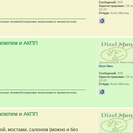
Сообщений:
505
Зарегистрирован:
29 ап
22:22
Откуда:
Близ Мытищ
 полные пневмоблокировки межосевая и межколесная,
дизелем и АКПП
Dizel Man
Сообщений:
505
Зарегистрирован:
29 ап
22:22
Откуда:
Близ Мытищ
 полные пневмоблокировки межосевая и межколесная,
дизелем и АКПП
мой, мостами, салоном (можно и без