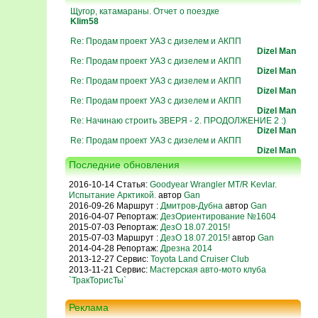
Щугор, катамараны. Отчет о поездке
Klim58
Re: Продам проект УАЗ с дизелем и АКПП
Dizel Man
Re: Продам проект УАЗ с дизелем и АКПП
Dizel Man
Re: Продам проект УАЗ с дизелем и АКПП
Dizel Man
Re: Продам проект УАЗ с дизелем и АКПП
Dizel Man
Re: Начинаю строить ЗВЕРЯ - 2. ПРОДОЛЖЕНИЕ 2 :)
Dizel Man
Re: Продам проект УАЗ с дизелем и АКПП
Dizel Man
Последние обновления
2016-10-14 Статья:
Goodyear Wrangler MT/R Kevlar.
Испытание Арктикой.
автор
Gan
2016-09-26 Маршрут :
Дмитров-Дубна
автор
Gan
2016-04-07 Репортаж:
ДезОриентирование №1604
2015-07-03 Репортаж:
ДезО 18.07.2015!
2015-07-03 Маршрут :
ДезО 18.07.2015!
автор
Gan
2014-04-28 Репортаж:
Дрезна 2014
2013-12-27 Сервис:
Toyota Land Cruiser Club
2013-11-21 Сервис:
Мастерская авто-мото клуба
`ТракТорисТы`
Реклама