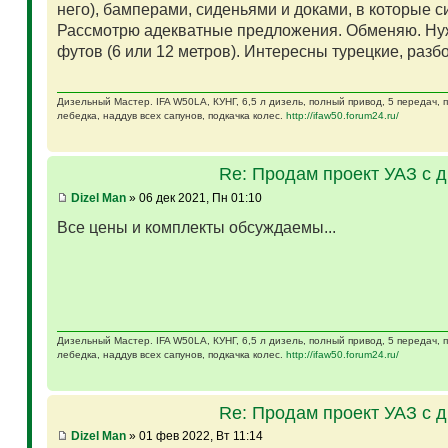
него), бамперами, сиденьями и доками, в которые 
Рассмотрю адекватные предложения. Обменяю. Ну
футов (6 или 12 метров). Интересны турецкие, разб
Дизельный Мастер. IFA W50LA, КУНГ, 6,5 л дизель, полный привод, 5 передач,
лебедка, наддув всех сапунов, подкачка колес.
http://ifaw50.forum24.ru/
Re: Продам проект УАЗ с 
Dizel Man
» 06 дек 2021, Пн 01:10
Все цены и комплекты обсуждаемы...
Дизельный Мастер. IFA W50LA, КУНГ, 6,5 л дизель, полный привод, 5 передач,
лебедка, наддув всех сапунов, подкачка колес.
http://ifaw50.forum24.ru/
Re: Продам проект УАЗ с 
Dizel Man
» 01 фев 2022, Вт 11:14