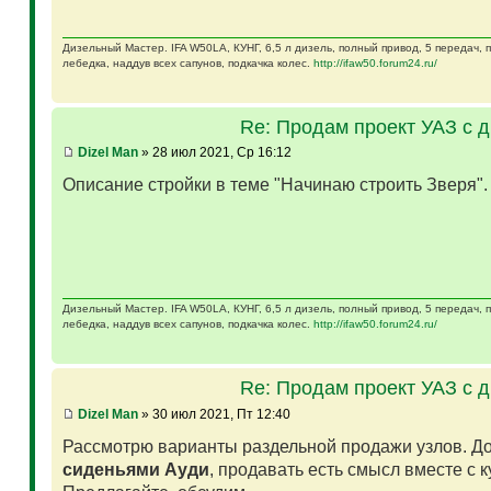
Дизельный Мастер. IFA W50LA, КУНГ, 6,5 л дизель, полный привод, 5 передач,
лебедка, наддув всех сапунов, подкачка колес.
http://ifaw50.forum24.ru/
Re: Продам проект УАЗ с 
Dizel Man
» 28 июл 2021, Ср 16:12
Описание стройки в теме "Начинаю строить Зверя"
Дизельный Мастер. IFA W50LA, КУНГ, 6,5 л дизель, полный привод, 5 передач,
лебедка, наддув всех сапунов, подкачка колес.
http://ifaw50.forum24.ru/
Re: Продам проект УАЗ с 
Dizel Man
» 30 июл 2021, Пт 12:40
Рассмотрю варианты раздельной продажи узлов. Д
сиденьями Ауди
, продавать есть смысл вместе с 