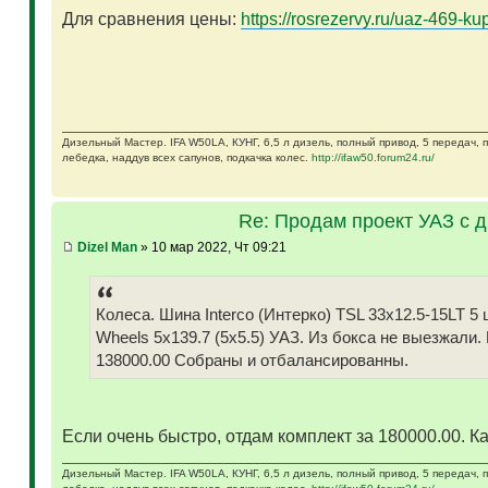
Для сравнения цены:
https://rosrezervy.ru/uaz-469-kup
Дизельный Мастер. IFA W50LA, КУНГ, 6,5 л дизель, полный привод, 5 передач,
лебедка, наддув всех сапунов, подкачка колес.
http://ifaw50.forum24.ru/
Re: Продам проект УАЗ с 
Dizel Man
» 10 мар 2022, Чт 09:21
Колеса. Шина Interco (Интерко) TSL 33x12.5-15LT
Wheels 5x139.7 (5x5.5) УАЗ. Из бокса не выезжали.
138000.00 Собраны и отбалансированны.
Если очень быстро, отдам комплект за 180000.00. Ка
Дизельный Мастер. IFA W50LA, КУНГ, 6,5 л дизель, полный привод, 5 передач,