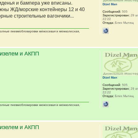
сиденья и бампера уже вписаны.
Dizel Man
жны ЖД/морские контейнеры 12 и 40
Сообщений:
505
орные строительные вагончики...
Зарегистрирован:
29 ап
22:22
Откуда:
Близ Мытищ
 полные пневмоблокировки межосевая и межколесная,
дизелем и АКПП
Dizel Man
Сообщений:
505
Зарегистрирован:
29 ап
22:22
Откуда:
Близ Мытищ
 полные пневмоблокировки межосевая и межколесная,
дизелем и АКПП