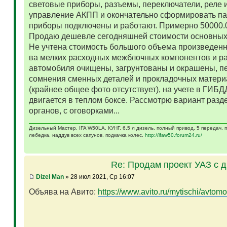
световые приборы, разъемы, переключатели, реле и
управление АКПП и окончательно сформировать па
приборы подключены и работают. Примерно 50000.
Продаю дешевле сегодняшней стоимости основных 
Не учтена стоимость большого объема произведенн
ва мелких расходных межблочных компонентов и р
автомобиля очищены, загрунтованы и окрашены, п
сомнения сменных деталей и прокладочных матери
(крайнее общее фото отсутствует), на учете в ГИБД
двигается в теплом боксе. Рассмотрю вариант разд
органов, с оговорками...
Дизельный Мастер. IFA W50LA, КУНГ, 6,5 л дизель, полный привод, 5 передач,
лебедка, наддув всех сапунов, подкачка колес.
http://ifaw50.forum24.ru/
Re: Продам проект УАЗ с 
Dizel Man
» 28 июл 2021, Ср 16:07
Объява на Авито:
https://www.avito.ru/mytischi/avtomo