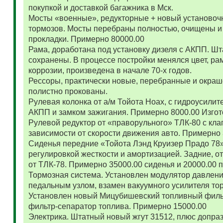
покупкой и доставкой багажника в Мск.
Мосты «военные», редукторные + новый установоч
тормозов. Мосты перебраны полностью, очищены и
прокладки. Примерно 80000.00
Рама, доработана под установку дизеля с АКПП. 
сохранены. В процессе постройки менялся цвет, ра
коррозии, произведена в начале 70-х годов.
Рессоры, практически новые, перебранные и окраш
полистно прокованы.
Рулевая колонка от а/м Тойота Ноах, с гидроусил
АКПП и замком зажигания. Примерно 8000.00 Изго
Рулевой редуктор от «праворульного» ТЛК-80 с кла
зависимости от скорости движения авто. Примерно
Сиденья передние «Тойота Лэнд Круизер Прадо 78
регулировкой жесткости и амортизацией. Задние, о
от ТЛК-78. Примерно 35000.00 сиденья и 20000.00
Тормозная система. Установлен модулятор давлени
педальным узлом, взамен вакуумного усилителя то
Установлен новый Мицубишевский топливный фильт
фильтр-сепаратор топлива. Примерно 15000.00
Электрика. Штатный новый жгут 31512, плюс допраз