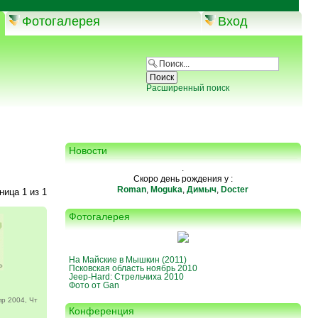
Фотогалерея
Вход
Расширенный поиск
Новости
.
Скоро день рождения у :
Roman
,
Moguka
,
Димыч
,
Docter
аница
1
из
1
Фотогалерея
На Майские в Мышкин (2011)
Псковская область ноябрь 2010
Jeep-Hard: Стрельчиха 2010
Фото от Gan
р 2004, Чт
Конференция