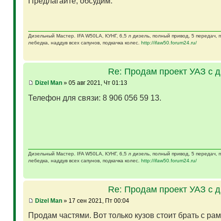
Предлагайте, обсудим.
Дизельный Мастер. IFA W50LA, КУНГ, 6,5 л дизель, полный привод, 5 передач,
лебедка, наддув всех сапунов, подкачка колес.
http://ifaw50.forum24.ru/
Re: Продам проект УАЗ с 
Dizel Man
» 05 авг 2021, Чт 01:13
Телефон для связи: 8 906 056 59 13.
Дизельный Мастер. IFA W50LA, КУНГ, 6,5 л дизель, полный привод, 5 передач,
лебедка, наддув всех сапунов, подкачка колес.
http://ifaw50.forum24.ru/
Re: Продам проект УАЗ с 
Dizel Man
» 17 сен 2021, Пт 00:04
Продам частями. Вот только кузов стоит брать с ра