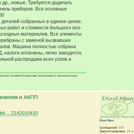
 др., новые. Требуется доделать
нель приборов. Все основные
00
деталей собранных в единое целое.
ых работ и стоимости большого кол-
асходных материалов. Все элементы
еребраны с заменой вызвавших
алов. Машина полностью собрана
Д, налоги оплачены, легко заводится,
ельной распродажи всех узлов и
 полные пневмоблокировки межосевая и межколесная,
дизелем и АКПП
bil ... 2142010410
Dizel Man
Сообщений:
505
Зарегистрирован:
29 ап