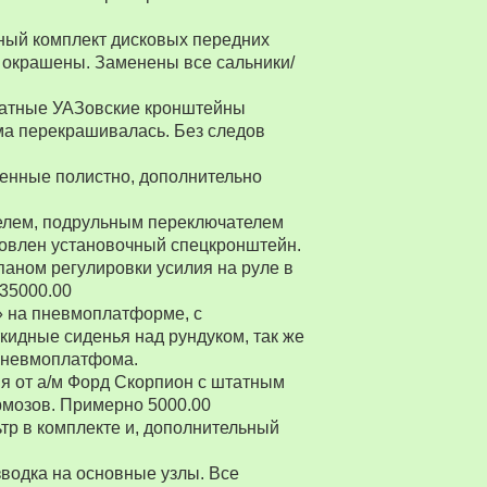
ный комплект дисковых передних
 окрашены. Заменены все сальники/
Штатные УАЗовские кронштейны
ма перекрашивалась. Без следов
енные полистно, дополнительно
ителем, подрульным переключателем
товлен установочный спецкронштейн.
паном регулировки усилия на руле в
 35000.00
» на пневмоплатформе, с
ткидные сиденья над рундуком, так же
 пневмоплатфома.
я от а/м Форд Скорпион с штатным
рмозов. Примерно 5000.00
р в комплекте и, дополнительный
водка на основные узлы. Все