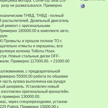
перегрева мотора. Come-Up Seal DS-
 ни разу не разматывался. Примерно
 механическим ТНВД. ТНВД - полный
й распылителей. Дизельный двигатель
ый ремонт с оригинальными
Примерно 180000.00 в комплекте авто,
ирую.
00 Промыты и прошли полное ТО с
Тщательно отмыты и окрашены, все
рулевую колонку Тойоты Ноах.
 штук. Новые стальные диски OFF-
зжали. Примерно 117000.00. + 21000.00
 аллюминием, с предварительной
Примерно 55000.00 работа по обшивке
 часть кузова выполнена как рундук
ный шноркель. Установлен новый
о изготовлен оригинальный кронштейн.
о примерно 130000.00.
ркас, через спецпереходники, установ-
5 Patriot. Примерно 15000.00 с