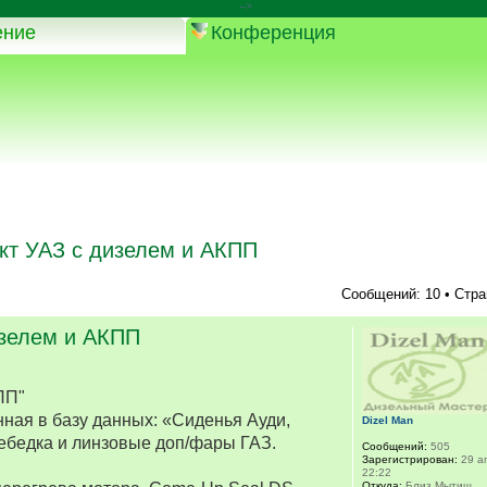
-->
ение
Конференция
кт УАЗ с дизелем и АКПП
Сообщений: 10 • Стр
изелем и АКПП
ПП"
ная в базу данных: «Сиденья Ауди,
Dizel Man
ебедка и линзовые доп/фары ГАЗ.
Сообщений:
505
Зарегистрирован:
29 ап
22:22
Откуда:
Близ Мытищ