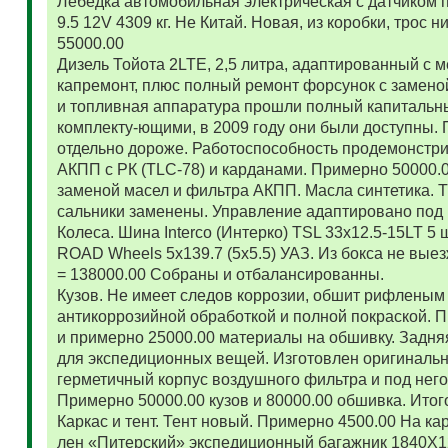
Лебедка автомобильная электрическая с датчиком 
9.5 12V 4309 кг. Не Китай. Новая, из коробки, трос
55000.00
Дизель Тойота 2LTE, 2,5 литра, адаптированный с
капремонт, плюс полный ремонт форсунок с замено
и топливная аппаратура прошли полный капитальн
комплекту-ющими, в 2009 году они были доступны. 
отдельно дороже. Работоспособность продемонстр
АКПП с РК (TLC-78) и карданами. Примерно 50000.
заменой масел и фильтра АКПП. Масла синтетика. 
сальники заменены. Управление адаптировано под 
Колеса. Шина Interco (Интерко) TSL 33x12.5-15LT 5
ROAD Wheels 5x139.7 (5x5.5) УАЗ. Из бокса не вые
= 138000.00 Собраны и отбалансированны.
Кузов. Не имеет следов коррозии, обшит рифленым
антикоррозийной обработкой и полной покраской. 
и примерно 25000.00 материалы на обшивку. Задняя
для экспедиционных вещей. Изготовлен оригиналь
герметичный корпус воздушного фильтра и под нег
Примерно 50000.00 кузов и 80000.00 обшивка. Итог
Каркас и тент. Тент новый. Примерно 4500.00 На ка
лен «Питерский» экспедиционный багажник 1840Х122