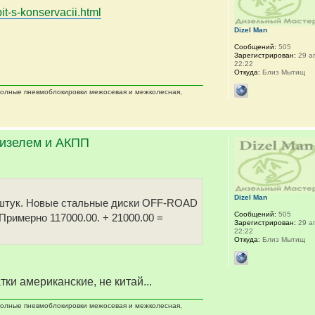
it-s-konservacii.html
Dizel Man
Сообщений:
505
Зарегистрирован:
29 ап
22:22
Откуда:
Близ Мытищ
 полные пневмоблокировки межосевая и межколесная,
дизелем и АКПП
Dizel Man
 5 штук. Новые стальные диски OFF-ROAD
Сообщений:
505
 Примерно 117000.00. + 21000.00 =
Зарегистрирован:
29 ап
22:22
Откуда:
Близ Мытищ
тки американские, не китай...
 полные пневмоблокировки межосевая и межколесная,