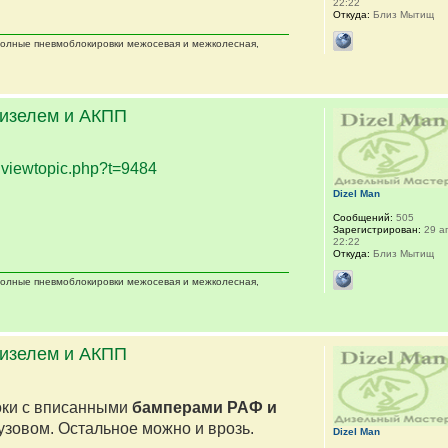
22:22
Откуда:
Близ Мытищ
 полные пневмоблокировки межосевая и межколесная,
дизелем и АКПП
.
viewtopic.php?t=9484
Dizel Man
Сообщений:
505
Зарегистрирован:
29 ап
22:22
Откуда:
Близ Мытищ
 полные пневмоблокировки межосевая и межколесная,
дизелем и АКПП
оки с вписанными
бамперами РАФ и
кузовом. Остальное можно и врозь.
Dizel Man