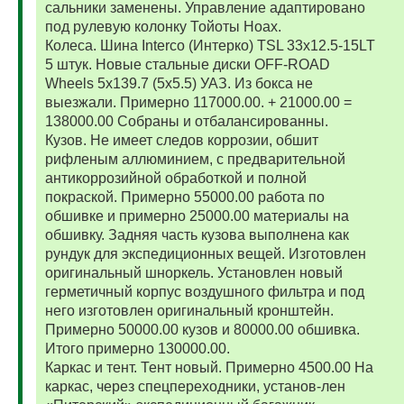
сальники заменены. Управление адаптировано
под рулевую колонку Тойоты Ноах.
Колеса. Шина Interco (Интерко) TSL 33x12.5-15LT
5 штук. Новые стальные диски OFF-ROAD
Wheels 5x139.7 (5x5.5) УАЗ. Из бокса не
выезжали. Примерно 117000.00. + 21000.00 =
138000.00 Собраны и отбалансированны.
Кузов. Не имеет следов коррозии, обшит
рифленым аллюминием, с предварительной
антикоррозийной обработкой и полной
покраской. Примерно 55000.00 работа по
обшивке и примерно 25000.00 материалы на
обшивку. Задняя часть кузова выполнена как
рундук для экспедиционных вещей. Изготовлен
оригинальный шноркель. Установлен новый
герметичный корпус воздушного фильтра и под
него изготовлен оригинальный кронштейн.
Примерно 50000.00 кузов и 80000.00 обшивка.
Итого примерно 130000.00.
Каркас и тент. Тент новый. Примерно 4500.00 На
каркас, через спецпереходники, установ-лен