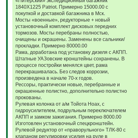
«Питерский» экспедиционный багажник
1840Х1225 Patriot. Примерно 15000.00 с
покупкой и доставкой багажника в Мск.
Мосты «военные», редукторные + новый
установочный комплект дисковых передних
тормозов. Мосты перебраны полностью,
очищены и окрашены. Заменены все сальники/
прокладки. Примерно 80000.00
Рама, доработана под установку дизеля с АКПП.
Штатные УАЗовские кронштейны сохранены. В
процессе постройки менялся цвет, рама
перекрашивалась. Без следов коррозии,
произведена в начале 70-х годов.
Рессоры, практически новые, перебранные и
окрашенные полистно, дополнительно полистно
прокованы.
Рулевая колонка от а/м Тойота Ноах, с
гидроусилителем, подрульным переключателем
АКПП и замком зажигания. Примерно 8000.00
Изготовлен установочный спецкронштейн.
Рулевой редуктор от «праворульного» ТЛК-80 с
клапаном регулировки усилия на руле в