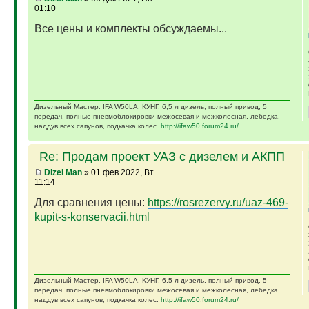
01:10
Все цены и комплекты обсуждаемы...
Дизельный Мастер. IFA W50LA, КУНГ, 6,5 л дизель, полный привод, 5
передач, полные пневмоблокировки межосевая и межколесная, лебедка,
наддув всех сапунов, подкачка колес.
http://ifaw50.forum24.ru/
Re: Продам проект УАЗ с дизелем и АКПП
Dizel Man
» 01 фев 2022, Вт
11:14
Для сравнения цены:
https://rosrezervy.ru/uaz-469-
kupit-s-konservacii.html
Дизельный Мастер. IFA W50LA, КУНГ, 6,5 л дизель, полный привод, 5
передач, полные пневмоблокировки межосевая и межколесная, лебедка,
наддув всех сапунов, подкачка колес.
http://ifaw50.forum24.ru/