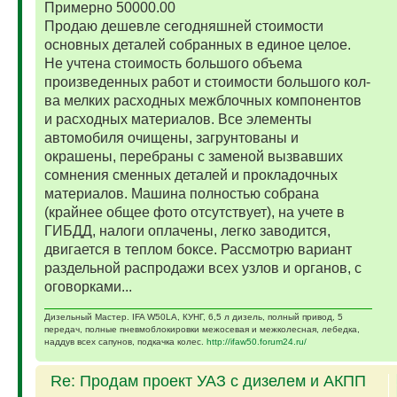
Примерно 50000.00
Продаю дешевле сегодняшней стоимости
основных деталей собранных в единое целое.
Не учтена стоимость большого объема
произведенных работ и стоимости большого кол-
ва мелких расходных межблочных компонентов
и расходных материалов. Все элементы
автомобиля очищены, загрунтованы и
окрашены, перебраны с заменой вызвавших
сомнения сменных деталей и прокладочных
материалов. Машина полностью собрана
(крайнее общее фото отсутствует), на учете в
ГИБДД, налоги оплачены, легко заводится,
двигается в теплом боксе. Рассмотрю вариант
раздельной распродажи всех узлов и органов, с
оговорками...
Дизельный Мастер. IFA W50LA, КУНГ, 6,5 л дизель, полный привод, 5
передач, полные пневмоблокировки межосевая и межколесная, лебедка,
наддув всех сапунов, подкачка колес.
http://ifaw50.forum24.ru/
Re: Продам проект УАЗ с дизелем и АКПП