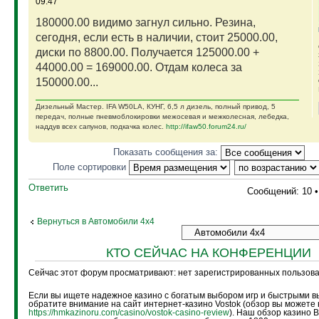
09:47
180000.00 видимо загнул сильно. Резина,
сегодня, если есть в наличии, стоит 25000.00,
диски по 8800.00. Получается 125000.00 +
44000.00 = 169000.00. Отдам колеса за
150000.00...
Дизельный Мастер. IFA W50LA, КУНГ, 6,5 л дизель, полный привод, 5
передач, полные пневмоблокировки межосевая и межколесная, лебедка,
наддув всех сапунов, подкачка колес.
http://ifaw50.forum24.ru/
Показать сообщения за:
Поле сортировки
Ответить
Сообщений: 10 
Вернуться в Автомобили 4х4
КТО СЕЙЧАС НА КОНФЕРЕНЦИИ
Сейчас этот форум просматривают: нет зарегистрированных пользоват
Если вы ищете надежное казино с богатым выбором игр и быстрыми в
обратите внимание на сайт интернет-казино Vostok (обзор вы можете 
https://hmkazinoru.com/casino/vostok-casino-review
). Наш обзор казино 