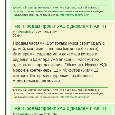
Дизельный Мастер. IFA W50LA, КУНГ, 6,5 л дизель, полный привод, 5
передач, полные пневмоблокировки межосевая и межколесная, лебедка,
наддув всех сапунов, подкачка колес.
http://ifaw50.forum24.ru/
Re: Продам проект УАЗ с дизелем и АКПП
Dizel Man
» 17 сен 2021, Пт
00:04
Продам частями. Вот только кузов стоит брать с
рамой, мостами, салоном (можно и без него),
бамперами, сиденьями и доками, в которые
сиденья и бампера уже вписаны. Рассмотрю
адекватные предложения. Обменяю. Нужны ЖД/
морские контейнеры 12 и 40 футов (6 или 12
метров). Интересны турецкие, разборные
строительные вагончики...
Дизельный Мастер. IFA W50LA, КУНГ, 6,5 л дизель, полный привод, 5
передач, полные пневмоблокировки межосевая и межколесная, лебедка,
наддув всех сапунов, подкачка колес.
http://ifaw50.forum24.ru/
Re: Продам проект УАЗ с дизелем и АКПП
Dizel Man
» 06 дек 2021, Пн