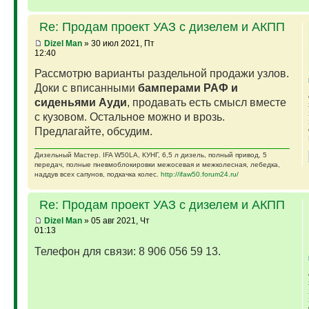
Re: Продам проект УАЗ с дизелем и АКПП
Dizel Man
» 30 июл 2021, Пт
12:40
Рассмотрю варианты раздельной продажи узлов.
Доки с вписанными
бамперами РАФ и
сиденьями Ауди
, продавать есть смысл вместе
с кузовом. Остальное можно и врозь.
Предлагайте, обсудим.
Дизельный Мастер. IFA W50LA, КУНГ, 6,5 л дизель, полный привод, 5
передач, полные пневмоблокировки межосевая и межколесная, лебедка,
наддув всех сапунов, подкачка колес.
http://ifaw50.forum24.ru/
Re: Продам проект УАЗ с дизелем и АКПП
Dizel Man
» 05 авг 2021, Чт
01:13
Телефон для связи: 8 906 056 59 13.