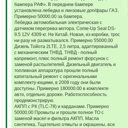
бампера РАФ». В переднем бампере
установлена лебедка и линзовые доп/фары ГАЗ.
Примерно 50000.00 за бампера.
Лебедка автомобильная электрическая с
датчиком перегрева мотора. Come-Up Seal DS-
9.5 12V 4309 кг. Не Китай. Новая, из коробки, трос
ни разу не разматывался. Примерно 55000.00
Дизель Тойота 2LTE, 2,5 литра, адаптированный
с механическим ТНВД. ТНВД - полный
капремонт, плюс полный ремонт форсунок с
заменой распылителей. Дизельный двигатель и
топливная аппаратура прошли полный
капитальный ремонт с оригинальными
комплекту-ющими, в 2009 году они были
доступны. Примерно 180000.00 в комплекте
авто, отдельно дороже. Работоспособность
продемонстрирую.
АКПП с РК (TLC-78) и карданами. Примерно
50000.00 Промыты и прошли полное ТО с
заменой масел и фильтра АКПП. Масла
синтетика. Тщательно отмыты и окрашены, все