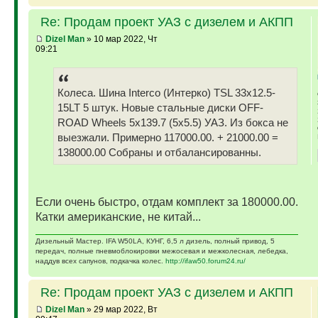
Re: Продам проект УАЗ с дизелем и АКПП
Dizel Man
» 10 мар 2022, Чт
09:21
Колеса. Шина Interco (Интерко) TSL 33x12.5-
15LT 5 штук. Новые стальные диски OFF-
ROAD Wheels 5x139.7 (5x5.5) УАЗ. Из бокса не
выезжали. Примерно 117000.00. + 21000.00 =
138000.00 Собраны и отбалансированны.
Если очень быстро, отдам комплект за 180000.00.
Катки американские, не китай...
Дизельный Мастер. IFA W50LA, КУНГ, 6,5 л дизель, полный привод, 5
передач, полные пневмоблокировки межосевая и межколесная, лебедка,
наддув всех сапунов, подкачка колес.
http://ifaw50.forum24.ru/
Re: Продам проект УАЗ с дизелем и АКПП
Dizel Man
» 29 мар 2022, Вт