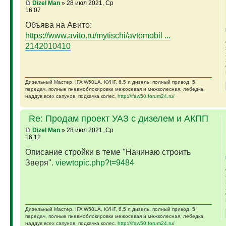
Dizel Man
» 28 июл 2021, Ср
16:07
Объява на Авито:
https://www.avito.ru/mytischi/avtomobil ...
2142010410
Дизельный Мастер. IFA W50LA, КУНГ, 6,5 л дизель, полный привод, 5
передач, полные пневмоблокировки межосевая и межколесная, лебедка,
наддув всех сапунов, подкачка колес.
http://ifaw50.forum24.ru/
Re: Продам проект УАЗ с дизелем и АКПП
Dizel Man
» 28 июл 2021, Ср
16:12
Описание стройки в теме "Начинаю строить
Зверя".
viewtopic.php?t=9484
Дизельный Мастер. IFA W50LA, КУНГ, 6,5 л дизель, полный привод, 5
передач, полные пневмоблокировки межосевая и межколесная, лебедка,
наддув всех сапунов, подкачка колес.
http://ifaw50.forum24.ru/