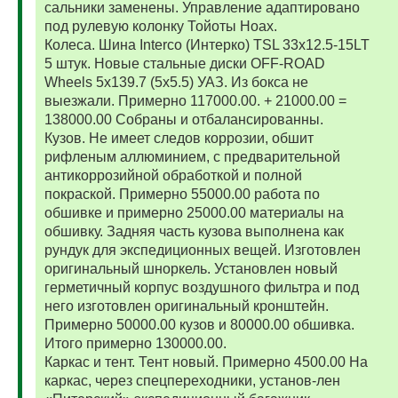
сальники заменены. Управление адаптировано
под рулевую колонку Тойоты Ноах.
Колеса. Шина Interco (Интерко) TSL 33x12.5-15LT
5 штук. Новые стальные диски OFF-ROAD
Wheels 5x139.7 (5x5.5) УАЗ. Из бокса не
выезжали. Примерно 117000.00. + 21000.00 =
138000.00 Собраны и отбалансированны.
Кузов. Не имеет следов коррозии, обшит
рифленым аллюминием, с предварительной
антикоррозийной обработкой и полной
покраской. Примерно 55000.00 работа по
обшивке и примерно 25000.00 материалы на
обшивку. Задняя часть кузова выполнена как
рундук для экспедиционных вещей. Изготовлен
оригинальный шноркель. Установлен новый
герметичный корпус воздушного фильтра и под
него изготовлен оригинальный кронштейн.
Примерно 50000.00 кузов и 80000.00 обшивка.
Итого примерно 130000.00.
Каркас и тент. Тент новый. Примерно 4500.00 На
каркас, через спецпереходники, установ-лен