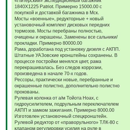
«Питерский» экспедиционный багажник
1840Х1225 Patriot. Примерно 15000.00 с
покупкой и доставкой багажника в Мск.
Мосты «военные», редукторные + новый
установочный комплект дисковых передних
тормозов. Мосты перебраны полностью,
очищены и окрашены. Заменены все сальники/
прокладки. Примерно 80000.00
Рама, доработана под установку дизеля с АКПП.
Штатные УАЗовские кронштейны сохранены. В
процессе постройки менялся цвет, рама
перекрашивалась. Без следов коррозии,
произведена в начале 70-х годов.
Рессоры, практически новые, перебранные и
окрашенные полистно, дополнительно полистно
прокованы.
Рулевая колонка от а/м Тойота Ноах, с
гидроусилителем, подрульным переключателем
АКПП и замком зажигания. Примерно 8000.00
Изготовлен установочный спецкронштейн.
Рулевой редуктор от «праворульного» ТЛК-80 с
клапаном регулировки усилия на руле в