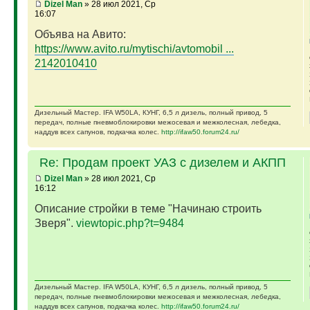
Dizel Man
» 28 июл 2021, Ср
16:07
Объява на Авито:
https://www.avito.ru/mytischi/avtomobil ...
2142010410
Дизельный Мастер. IFA W50LA, КУНГ, 6,5 л дизель, полный привод, 5
передач, полные пневмоблокировки межосевая и межколесная, лебедка,
наддув всех сапунов, подкачка колес.
http://ifaw50.forum24.ru/
Re: Продам проект УАЗ с дизелем и АКПП
Dizel Man
» 28 июл 2021, Ср
16:12
Описание стройки в теме "Начинаю строить
Зверя".
viewtopic.php?t=9484
Дизельный Мастер. IFA W50LA, КУНГ, 6,5 л дизель, полный привод, 5
передач, полные пневмоблокировки межосевая и межколесная, лебедка,
наддув всех сапунов, подкачка колес.
http://ifaw50.forum24.ru/