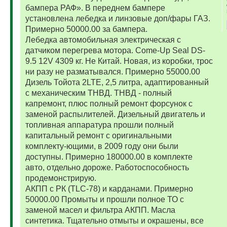
бампера РАФ». В переднем бампере
установлена лебедка и линзовые доп/фары ГАЗ.
Примерно 50000.00 за бампера.
Лебедка автомобильная электрическая с
датчиком перегрева мотора. Come-Up Seal DS-
9.5 12V 4309 кг. Не Китай. Новая, из коробки, трос
ни разу не разматывался. Примерно 55000.00
Дизель Тойота 2LTE, 2,5 литра, адаптированный
с механическим ТНВД. ТНВД - полный
капремонт, плюс полный ремонт форсунок с
заменой распылителей. Дизельный двигатель и
топливная аппаратура прошли полный
капитальный ремонт с оригинальными
комплекту-ющими, в 2009 году они были
доступны. Примерно 180000.00 в комплекте
авто, отдельно дороже. Работоспособность
продемонстрирую.
АКПП с РК (TLC-78) и карданами. Примерно
50000.00 Промыты и прошли полное ТО с
заменой масел и фильтра АКПП. Масла
синтетика. Тщательно отмыты и окрашены, все