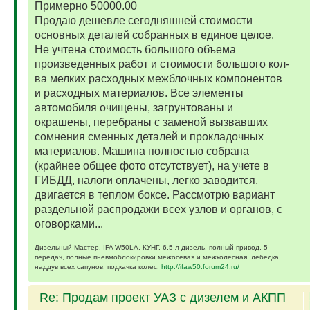
Примерно 50000.00
Продаю дешевле сегодняшней стоимости
основных деталей собранных в единое целое.
Не учтена стоимость большого объема
произведенных работ и стоимости большого кол-
ва мелких расходных межблочных компонентов
и расходных материалов. Все элементы
автомобиля очищены, загрунтованы и
окрашены, перебраны с заменой вызвавших
сомнения сменных деталей и прокладочных
материалов. Машина полностью собрана
(крайнее общее фото отсутствует), на учете в
ГИБДД, налоги оплачены, легко заводится,
двигается в теплом боксе. Рассмотрю вариант
раздельной распродажи всех узлов и органов, с
оговорками...
Дизельный Мастер. IFA W50LA, КУНГ, 6,5 л дизель, полный привод, 5
передач, полные пневмоблокировки межосевая и межколесная, лебедка,
наддув всех сапунов, подкачка колес.
http://ifaw50.forum24.ru/
Re: Продам проект УАЗ с дизелем и АКПП