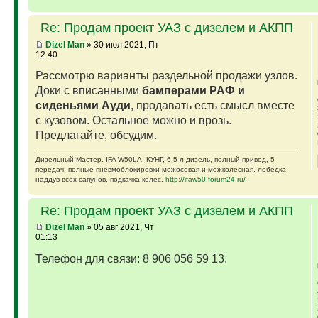
Re: Продам проект УАЗ с дизелем и АКПП
Dizel Man
» 30 июл 2021, Пт
12:40
Рассмотрю варианты раздельной продажи узлов.
Доки с вписанными
бамперами РАФ и
сиденьями Ауди
, продавать есть смысл вместе
с кузовом. Остальное можно и врозь.
Предлагайте, обсудим.
Дизельный Мастер. IFA W50LA, КУНГ, 6,5 л дизель, полный привод, 5
передач, полные пневмоблокировки межосевая и межколесная, лебедка,
наддув всех сапунов, подкачка колес.
http://ifaw50.forum24.ru/
Re: Продам проект УАЗ с дизелем и АКПП
Dizel Man
» 05 авг 2021, Чт
01:13
Телефон для связи: 8 906 056 59 13.