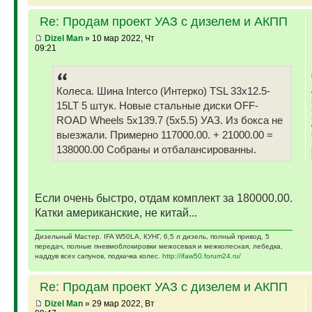
Re: Продам проект УАЗ с дизелем и АКПП
Dizel Man
» 10 мар 2022, Чт
09:21
Колеса. Шина Interco (Интерко) TSL 33x12.5-
15LT 5 штук. Новые стальные диски OFF-
ROAD Wheels 5x139.7 (5x5.5) УАЗ. Из бокса не
выезжали. Примерно 117000.00. + 21000.00 =
138000.00 Собраны и отбалансированны.
Если очень быстро, отдам комплект за 180000.00.
Катки американские, не китай...
Дизельный Мастер. IFA W50LA, КУНГ, 6,5 л дизель, полный привод, 5
передач, полные пневмоблокировки межосевая и межколесная, лебедка,
наддув всех сапунов, подкачка колес.
http://ifaw50.forum24.ru/
Re: Продам проект УАЗ с дизелем и АКПП
Dizel Man
» 29 мар 2022, Вт