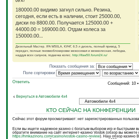
09:47
180000.00 видимо загнул сильно. Резина,
сегодня, если есть в наличии, стоит 25000.00,
диски по 8800.00. Получается 125000.00 +
44000.00 = 169000.00. Отдам колеса за
150000.00...
Дизельный Мастер. IFA W50LA, КУНГ, 6,5 л дизель, полный привод, 5
передач, полные пневмоблокировки межосевая и межколесная, лебедка,
наддув всех сапунов, подкачка колес.
http://ifaw50.forum24.ru/
Показать сообщения за:
Поле сортировки
Ответить
Сообщений: 10 
Вернуться в Автомобили 4х4
КТО СЕЙЧАС НА КОНФЕРЕНЦИИ
Сейчас этот форум просматривают: нет зарегистрированных пользоват
Если вы ищете надежное казино с богатым выбором игр и быстрыми в
обратите внимание на сайт интернет-казино Vostok (обзор вы можете 
https://hmkazinoru.com/casino/vostok-casino-review
). Наш обзор казино 