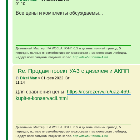
01:10
Все цены и комплекты обсуждаемы...
Дизельный Мастер. IFA W50LA, КУНГ, 6,5 л дизель, полный привод, 5
передач, полные пневмоблокировки межосевая и межколесная, лебедка,
наддув всех сапунов, подкачка колес.
http://ifaw50.forum24.ru/
Re: Продам проект УАЗ с дизелем и АКПП
Dizel Man
» 01 фев 2022, Вт
11:14
Для сравнения цены:
https://rosrezervy.ru/uaz-469-
kupit-s-konservacii.html
Дизельный Мастер. IFA W50LA, КУНГ, 6,5 л дизель, полный привод, 5
передач, полные пневмоблокировки межосевая и межколесная, лебедка,
наддув всех сапунов, подкачка колес.
http://ifaw50.forum24.ru/