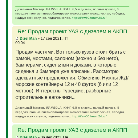
Дизельный Мастер. IFA W50LA, КУНГ, 6,5 л дизель, полный привод, 5
передач, полные пневмоблокировки межосевая и межколесная, лебедка,
наддув всех сапунов, подкачка колес.
http://ifaw50.forum24.ru/
Re: Продам проект УАЗ с дизелем и АКПП
Dizel Man
» 17 сен 2021, Пт
00:04
Продам частями. Вот только кузов стоит брать с
рамой, мостами, салоном (можно и без него),
бамперами, сиденьями и доками, в которые
сиденья и бампера уже вписаны. Рассмотрю
адекватные предложения. Обменяю. Нужны ЖД/
морские контейнеры 12 и 40 футов (6 или 12
метров). Интересны турецкие, разборные
строительные вагончики...
Дизельный Мастер. IFA W50LA, КУНГ, 6,5 л дизель, полный привод, 5
передач, полные пневмоблокировки межосевая и межколесная, лебедка,
наддув всех сапунов, подкачка колес.
http://ifaw50.forum24.ru/
Re: Продам проект УАЗ с дизелем и АКПП
Dizel Man
» 06 дек 2021, Пн