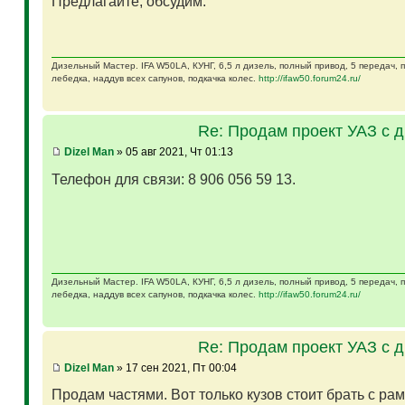
Предлагайте, обсудим.
Дизельный Мастер. IFA W50LA, КУНГ, 6,5 л дизель, полный привод, 5 передач,
лебедка, наддув всех сапунов, подкачка колес.
http://ifaw50.forum24.ru/
Re: Продам проект УАЗ с 
Dizel Man
» 05 авг 2021, Чт 01:13
Телефон для связи: 8 906 056 59 13.
Дизельный Мастер. IFA W50LA, КУНГ, 6,5 л дизель, полный привод, 5 передач,
лебедка, наддув всех сапунов, подкачка колес.
http://ifaw50.forum24.ru/
Re: Продам проект УАЗ с 
Dizel Man
» 17 сен 2021, Пт 00:04
Продам частями. Вот только кузов стоит брать с ра