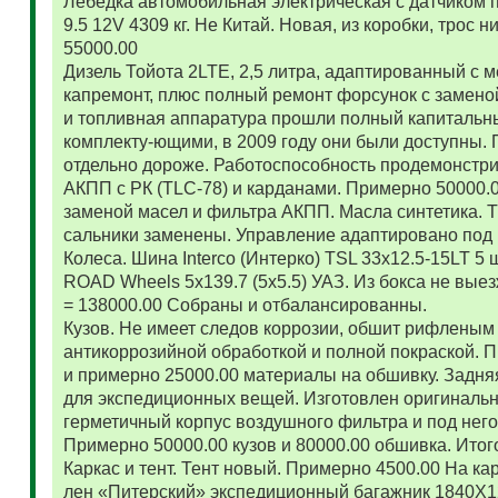
Лебедка автомобильная электрическая с датчиком 
9.5 12V 4309 кг. Не Китай. Новая, из коробки, трос
55000.00
Дизель Тойота 2LTE, 2,5 литра, адаптированный с
капремонт, плюс полный ремонт форсунок с замено
и топливная аппаратура прошли полный капитальн
комплекту-ющими, в 2009 году они были доступны. 
отдельно дороже. Работоспособность продемонстр
АКПП с РК (TLC-78) и карданами. Примерно 50000.
заменой масел и фильтра АКПП. Масла синтетика. 
сальники заменены. Управление адаптировано под 
Колеса. Шина Interco (Интерко) TSL 33x12.5-15LT 5
ROAD Wheels 5x139.7 (5x5.5) УАЗ. Из бокса не вые
= 138000.00 Собраны и отбалансированны.
Кузов. Не имеет следов коррозии, обшит рифленым
антикоррозийной обработкой и полной покраской. 
и примерно 25000.00 материалы на обшивку. Задняя
для экспедиционных вещей. Изготовлен оригиналь
герметичный корпус воздушного фильтра и под нег
Примерно 50000.00 кузов и 80000.00 обшивка. Итог
Каркас и тент. Тент новый. Примерно 4500.00 На ка
лен «Питерский» экспедиционный багажник 1840Х122