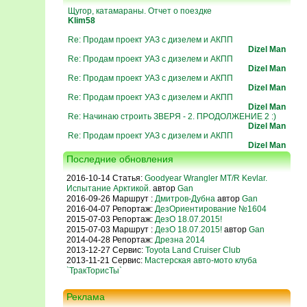
Щугор, катамараны. Отчет о поездке
Klim58
Re: Продам проект УАЗ с дизелем и АКПП
Dizel Man
Re: Продам проект УАЗ с дизелем и АКПП
Dizel Man
Re: Продам проект УАЗ с дизелем и АКПП
Dizel Man
Re: Продам проект УАЗ с дизелем и АКПП
Dizel Man
Re: Начинаю строить ЗВЕРЯ - 2. ПРОДОЛЖЕНИЕ 2 :)
Dizel Man
Re: Продам проект УАЗ с дизелем и АКПП
Dizel Man
Последние обновления
2016-10-14 Статья:
Goodyear Wrangler MT/R Kevlar.
Испытание Арктикой.
автор
Gan
2016-09-26 Маршрут :
Дмитров-Дубна
автор
Gan
2016-04-07 Репортаж:
ДезОриентирование №1604
2015-07-03 Репортаж:
ДезО 18.07.2015!
2015-07-03 Маршрут :
ДезО 18.07.2015!
автор
Gan
2014-04-28 Репортаж:
Дрезна 2014
2013-12-27 Сервис:
Toyota Land Cruiser Club
2013-11-21 Сервис:
Мастерская авто-мото клуба
`ТракТорисТы`
Реклама