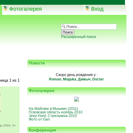
Фотогалерея
Вход
Расширенный поиск
Новости
.
Скоро день рождения у :
Roman
,
Moguka
,
Димыч
,
Docter
аница
1
из
1
Фотогалерея
На Майские в Мышкин (2011)
Псковская область ноябрь 2010
Jeep-Hard: Стрельчиха 2010
Фото от Gan
р 2004, Чт
Конференция