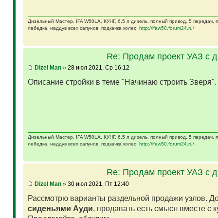
Дизельный Мастер. IFA W50LA, КУНГ, 6,5 л дизель, полный привод, 5 передач,
лебедка, наддув всех сапунов, подкачка колес.
http://ifaw50.forum24.ru/
Re: Продам проект УАЗ с 
Dizel Man
» 28 июл 2021, Ср 16:12
Описание стройки в теме "Начинаю строить Зверя"
Дизельный Мастер. IFA W50LA, КУНГ, 6,5 л дизель, полный привод, 5 передач,
лебедка, наддув всех сапунов, подкачка колес.
http://ifaw50.forum24.ru/
Re: Продам проект УАЗ с 
Dizel Man
» 30 июл 2021, Пт 12:40
Рассмотрю варианты раздельной продажи узлов. Д
сиденьями Ауди
, продавать есть смысл вместе с 