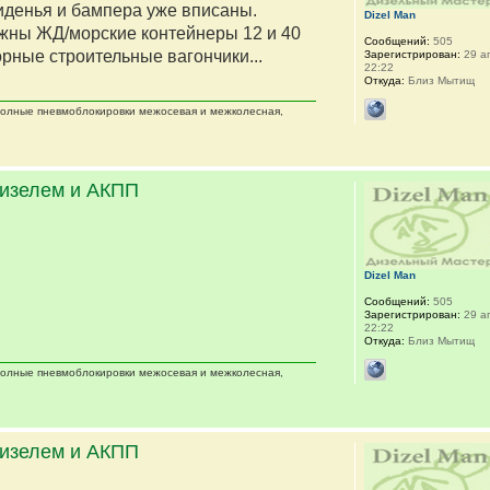
сиденья и бампера уже вписаны.
Dizel Man
жны ЖД/морские контейнеры 12 и 40
Сообщений:
505
орные строительные вагончики...
Зарегистрирован:
29 ап
22:22
Откуда:
Близ Мытищ
 полные пневмоблокировки межосевая и межколесная,
дизелем и АКПП
Dizel Man
Сообщений:
505
Зарегистрирован:
29 ап
22:22
Откуда:
Близ Мытищ
 полные пневмоблокировки межосевая и межколесная,
дизелем и АКПП