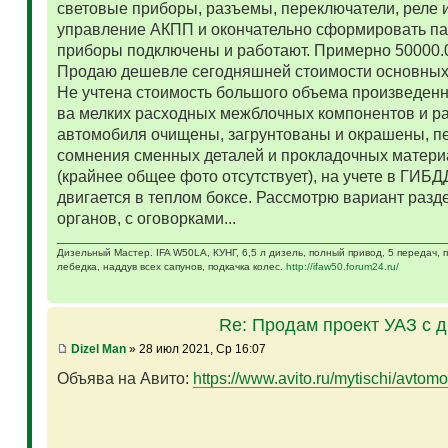
световые приборы, разъемы, переключатели, реле и
управление АКПП и окончательно сформировать па
приборы подключены и работают. Примерно 50000.
Продаю дешевле сегодняшней стоимости основных 
Не учтена стоимость большого объема произведенн
ва мелких расходных межблочных компонентов и р
автомобиля очищены, загрунтованы и окрашены, п
сомнения сменных деталей и прокладочных матери
(крайнее общее фото отсутствует), на учете в ГИБД
двигается в теплом боксе. Рассмотрю вариант разд
органов, с оговорками...
Дизельный Мастер. IFA W50LA, КУНГ, 6,5 л дизель, полный привод, 5 передач,
лебедка, наддув всех сапунов, подкачка колес.
http://ifaw50.forum24.ru/
Re: Продам проект УАЗ с 
Dizel Man
» 28 июл 2021, Ср 16:07
Объява на Авито:
https://www.avito.ru/mytischi/avtomo