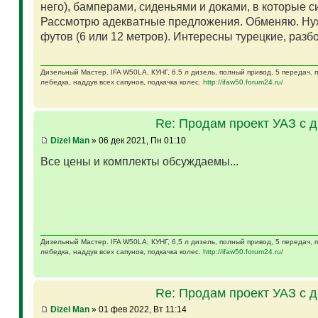
него), бамперами, сиденьями и доками, в которые 
Рассмотрю адекватные предложения. Обменяю. Ну
футов (6 или 12 метров). Интересны турецкие, разб
Дизельный Мастер. IFA W50LA, КУНГ, 6,5 л дизель, полный привод, 5 передач,
лебедка, наддув всех сапунов, подкачка колес.
http://ifaw50.forum24.ru/
Re: Продам проект УАЗ с 
Dizel Man
» 06 дек 2021, Пн 01:10
Все цены и комплекты обсуждаемы...
Дизельный Мастер. IFA W50LA, КУНГ, 6,5 л дизель, полный привод, 5 передач,
лебедка, наддув всех сапунов, подкачка колес.
http://ifaw50.forum24.ru/
Re: Продам проект УАЗ с 
Dizel Man
» 01 фев 2022, Вт 11:14