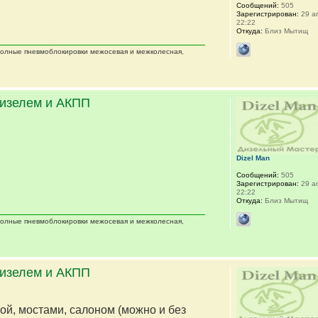
Сообщений:
505
Зарегистрирован:
29 ап
22:22
Откуда:
Близ Мытищ
 полные пневмоблокировки межосевая и межколесная,
дизелем и АКПП
Dizel Man
Сообщений:
505
Зарегистрирован:
29 ап
22:22
Откуда:
Близ Мытищ
 полные пневмоблокировки межосевая и межколесная,
дизелем и АКПП
мой, мостами, салоном (можно и без