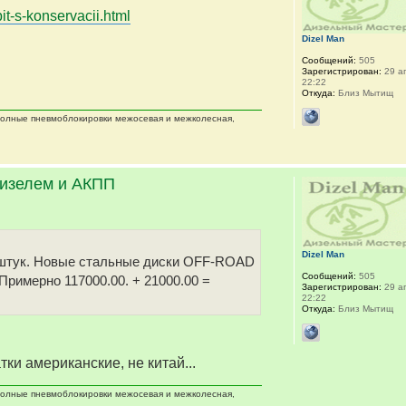
it-s-konservacii.html
Dizel Man
Сообщений:
505
Зарегистрирован:
29 ап
22:22
Откуда:
Близ Мытищ
 полные пневмоблокировки межосевая и межколесная,
дизелем и АКПП
Dizel Man
 5 штук. Новые стальные диски OFF-ROAD
Сообщений:
505
 Примерно 117000.00. + 21000.00 =
Зарегистрирован:
29 ап
22:22
Откуда:
Близ Мытищ
тки американские, не китай...
 полные пневмоблокировки межосевая и межколесная,