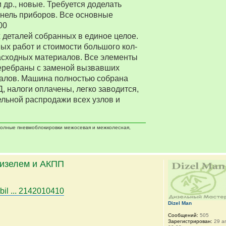
 др., новые. Требуется доделать
нель приборов. Все основные
00
деталей собранных в единое целое.
ых работ и стоимости большого кол-
асходных материалов. Все элементы
еребраны с заменой вызвавших
алов. Машина полностью собрана
Д, налоги оплачены, легко заводится,
ельной распродажи всех узлов и
 полные пневмоблокировки межосевая и межколесная,
дизелем и АКПП
bil ... 2142010410
Dizel Man
Сообщений:
505
Зарегистрирован:
29 ап