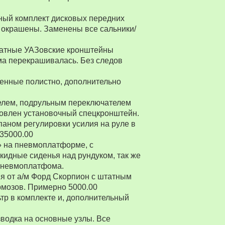
ный комплект дисковых передних
 окрашены. Заменены все сальники/
Штатные УАЗовские кронштейны
ма перекрашивалась. Без следов
енные полистно, дополнительно
ителем, подрульным переключателем
товлен установочный спецкронштейн.
паном регулировки усилия на руле в
 35000.00
» на пневмоплатформе, с
ткидные сиденья над рундуком, так же
 пневмоплатфома.
я от а/м Форд Скорпион с штатным
рмозов. Примерно 5000.00
р в комплекте и, дополнительный
водка на основные узлы. Все