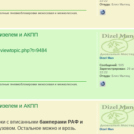
22:22
Откуда:
Близ Мытищ
 полные пневмоблокировки межосевая и межколесная,
дизелем и АКПП
.
viewtopic.php?t=9484
Dizel Man
Сообщений:
505
Зарегистрирован:
29 ап
22:22
Откуда:
Близ Мытищ
 полные пневмоблокировки межосевая и межколесная,
дизелем и АКПП
оки с вписанными
бамперами РАФ и
кузовом. Остальное можно и врозь.
Dizel Man