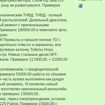
перегрева мотора. Come-Up Seal DS-
 ни разу не разматывался. Примерно
 механическим ТНВД. ТНВД - полный
й распылителей. Дизельный двигатель
ый ремонт с оригинальными
Примерно 180000.00 в комплекте авто,
ирую.
00 Промыты и прошли полное ТО с
Тщательно отмыты и окрашены, все
рулевую колонку Тойоты Ноах.
 штук. Новые стальные диски OFF-
зжали. Примерно 117000.00. + 21000.00
 аллюминием, с предварительной
Примерно 55000.00 работа по обшивке
 часть кузова выполнена как рундук
ный шноркель. Установлен новый
о изготовлен оригинальный кронштейн.
о примерно 130000.00.
ркас, через спецпереходники, установ-
5 Patriot. Примерно 15000.00 с