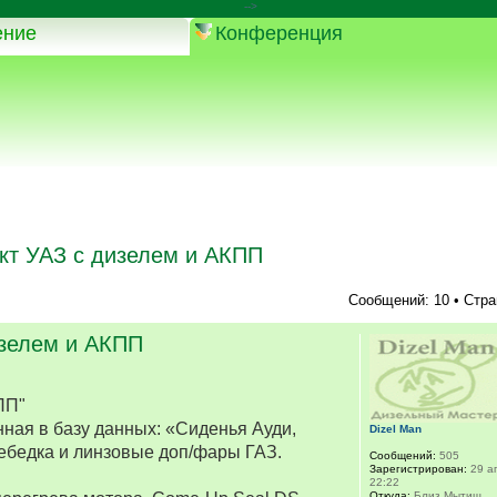
-->
ение
Конференция
кт УАЗ с дизелем и АКПП
Сообщений: 10 • Стр
изелем и АКПП
ПП"
ная в базу данных: «Сиденья Ауди,
Dizel Man
ебедка и линзовые доп/фары ГАЗ.
Сообщений:
505
Зарегистрирован:
29 ап
22:22
Откуда:
Близ Мытищ