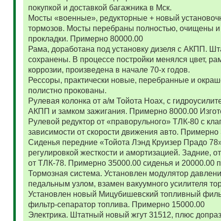
покупкой и доставкой багажника в Мск.
Мосты «военные», редукторные + новый установоч
тормозов. Мосты перебраны полностью, очищены и
прокладки. Примерно 80000.00
Рама, доработана под установку дизеля с АКПП. 
сохранены. В процессе постройки менялся цвет, ра
коррозии, произведена в начале 70-х годов.
Рессоры, практически новые, перебранные и окраш
полистно прокованы.
Рулевая колонка от а/м Тойота Ноах, с гидроусил
АКПП и замком зажигания. Примерно 8000.00 Изго
Рулевой редуктор от «праворульного» ТЛК-80 с кла
зависимости от скорости движения авто. Примерно
Сиденья передние «Тойота Лэнд Круизер Прадо 78
регулировкой жесткости и амортизацией. Задние, о
от ТЛК-78. Примерно 35000.00 сиденья и 20000.00
Тормозная система. Установлен модулятор давлени
педальным узлом, взамен вакуумного усилителя то
Установлен новый Мицубишевский топливный фильт
фильтр-сепаратор топлива. Примерно 15000.00
Электрика. Штатный новый жгут 31512, плюс допраз