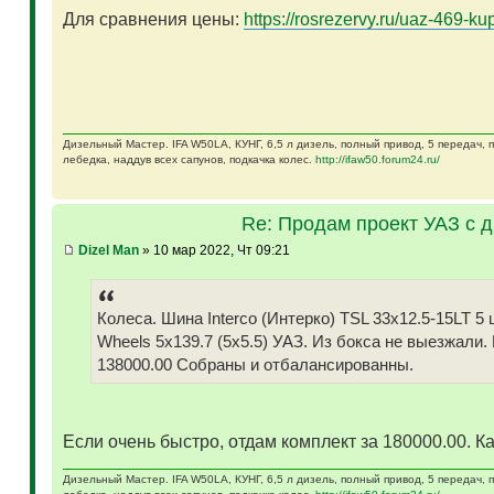
Для сравнения цены:
https://rosrezervy.ru/uaz-469-kup
Дизельный Мастер. IFA W50LA, КУНГ, 6,5 л дизель, полный привод, 5 передач,
лебедка, наддув всех сапунов, подкачка колес.
http://ifaw50.forum24.ru/
Re: Продам проект УАЗ с 
Dizel Man
» 10 мар 2022, Чт 09:21
Колеса. Шина Interco (Интерко) TSL 33x12.5-15LT
Wheels 5x139.7 (5x5.5) УАЗ. Из бокса не выезжали.
138000.00 Собраны и отбалансированны.
Если очень быстро, отдам комплект за 180000.00. Ка
Дизельный Мастер. IFA W50LA, КУНГ, 6,5 л дизель, полный привод, 5 передач,