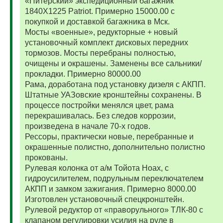
«Питерский» экспедиционный багажник
1840Х1225 Patriot. Примерно 15000.00 с
покупкой и доставкой багажника в Мск.
Мосты «военные», редукторные + новый
установочный комплект дисковых передних
тормозов. Мосты перебраны полностью,
очищены и окрашены. Заменены все сальники/
прокладки. Примерно 80000.00
Рама, доработана под установку дизеля с АКПП.
Штатные УАЗовские кронштейны сохранены. В
процессе постройки менялся цвет, рама
перекрашивалась. Без следов коррозии,
произведена в начале 70-х годов.
Рессоры, практически новые, перебранные и
окрашенные полистно, дополнительно полистно
прокованы.
Рулевая колонка от а/м Тойота Ноах, с
гидроусилителем, подрульным переключателем
АКПП и замком зажигания. Примерно 8000.00
Изготовлен установочный спецкронштейн.
Рулевой редуктор от «праворульного» ТЛК-80 с
клапаном регулировки усилия на руле в