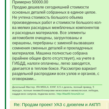
Примерно 50000.00
Продаю дешевле сегодняшней стоимости
основных деталей собранных в единое целое.
Не учтена стоимость большого объема
произведенных работ и стоимости большого кол-
ва мелких расходных межблочных компонентов
и расходных материалов. Все элементы
автомобиля очищены, загрунтованы и
окрашены, перебраны с заменой вызвавших
сомнения сменных деталей и прокладочных
материалов. Машина полностью собрана
(крайнее общее фото отсутствует), на учете в
ГИБДД, налоги оплачены, легко заводится,
двигается в теплом боксе. Рассмотрю вариант
раздельной распродажи всех узлов и органов, с
оговорками...
Дизельный Мастер. IFA W50LA, КУНГ, 6,5 л дизель, полный привод, 5
передач, полные пневмоблокировки межосевая и межколесная, лебедка,
наддув всех сапунов, подкачка колес.
http://ifaw50.forum24.ru/
Re: Продам проект УАЗ с дизелем и АКПП