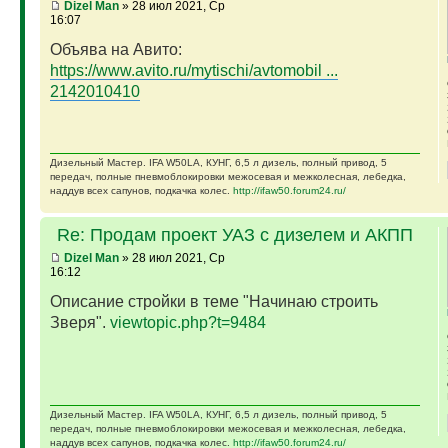
Dizel Man
» 28 июл 2021, Ср
16:07
Объява на Авито:
https://www.avito.ru/mytischi/avtomobil ...
2142010410
Дизельный Мастер. IFA W50LA, КУНГ, 6,5 л дизель, полный привод, 5
передач, полные пневмоблокировки межосевая и межколесная, лебедка,
наддув всех сапунов, подкачка колес.
http://ifaw50.forum24.ru/
Re: Продам проект УАЗ с дизелем и АКПП
Dizel Man
» 28 июл 2021, Ср
16:12
Описание стройки в теме "Начинаю строить
Зверя".
viewtopic.php?t=9484
Дизельный Мастер. IFA W50LA, КУНГ, 6,5 л дизель, полный привод, 5
передач, полные пневмоблокировки межосевая и межколесная, лебедка,
наддув всех сапунов, подкачка колес.
http://ifaw50.forum24.ru/