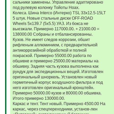
сальники заменены. Управление адаптировано
под рулевую колонку Тойоты Ноах.
Колеса. Шина Interco (Интерко) TSL 33x12.5-15LT
5 штук. Новые стальные диски OFF-ROAD
Wheels 5x139.7 (5x5.5) УАЗ. Из бокса не
выезжали. Примерно 117000.00. + 21000.00 =
138000.00 Собраны и отбалансированны.
Кузов. Не имеет следов коррозии, обшит
рифленым аллюминием, с предварительной
антикоррозийной обработкой и полной
покраской. Примерно 55000.00 работа по
обшивке и примерно 25000.00 материалы на
обшивку. Задняя часть кузова выполнена как
рундук для экспедиционных вещей. Изготовлен
оригинальный шноркель. Установлен новый
герметичный корпус воздушного фильтра и под
него изготовлен оригинальный кронштейн.
Примерно 50000.00 кузов и 80000.00 обшивка.
Итого примерно 130000.00.
Каркас и тент. Тент новый. Примерно 4500.00 На
каркас, через спецпереходники, установ-лен