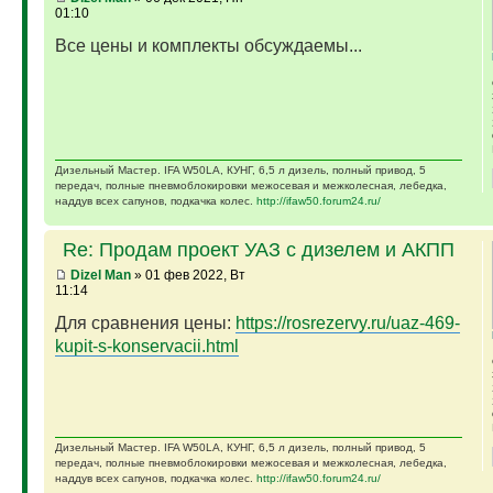
01:10
Все цены и комплекты обсуждаемы...
Дизельный Мастер. IFA W50LA, КУНГ, 6,5 л дизель, полный привод, 5
передач, полные пневмоблокировки межосевая и межколесная, лебедка,
наддув всех сапунов, подкачка колес.
http://ifaw50.forum24.ru/
Re: Продам проект УАЗ с дизелем и АКПП
Dizel Man
» 01 фев 2022, Вт
11:14
Для сравнения цены:
https://rosrezervy.ru/uaz-469-
kupit-s-konservacii.html
Дизельный Мастер. IFA W50LA, КУНГ, 6,5 л дизель, полный привод, 5
передач, полные пневмоблокировки межосевая и межколесная, лебедка,
наддув всех сапунов, подкачка колес.
http://ifaw50.forum24.ru/