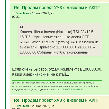
Re: Продам проект УАЗ с дизелем и АКПП
Dizel Man
» 10 мар 2022, Чт
09:21
Колеса. Шина Interco (Интерко) TSL 33x12.5-
15LT 5 штук. Новые стальные диски OFF-
ROAD Wheels 5x139.7 (5x5.5) УАЗ. Из бокса не
выезжали. Примерно 117000.00. + 21000.00 =
138000.00 Собраны и отбалансированны.
Если очень быстро, отдам комплект за 180000.00.
Катки американские, не китай...
Дизельный Мастер. IFA W50LA, КУНГ, 6,5 л дизель, полный привод, 5
передач, полные пневмоблокировки межосевая и межколесная, лебедка,
наддув всех сапунов, подкачка колес.
http://ifaw50.forum24.ru/
Re: Продам проект УАЗ с дизелем и АКПП
Dizel Man
» 29 мар 2022, Вт