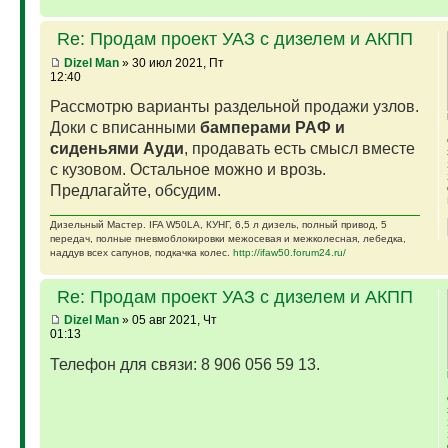
Re: Продам проект УАЗ с дизелем и АКПП
Dizel Man
» 30 июл 2021, Пт
12:40
Рассмотрю варианты раздельной продажи узлов.
Доки с вписанными
бамперами РАФ и
сиденьями Ауди
, продавать есть смысл вместе
с кузовом. Остальное можно и врозь.
Предлагайте, обсудим.
Дизельный Мастер. IFA W50LA, КУНГ, 6,5 л дизель, полный привод, 5
передач, полные пневмоблокировки межосевая и межколесная, лебедка,
наддув всех сапунов, подкачка колес.
http://ifaw50.forum24.ru/
Re: Продам проект УАЗ с дизелем и АКПП
Dizel Man
» 05 авг 2021, Чт
01:13
Телефон для связи: 8 906 056 59 13.