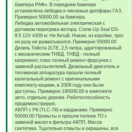
бампера РАФ». В переднем бампере
установлена лебедка и линзовые доп/фары ГАЗ.
Примерно 50000.00 за бампера.
Лебедка автомобильная электрическая с
датчиком перегрева мотора. Come-Up Seal DS-
9.5 12V 4309 кг. Не Китай. Новая, из коробки, трос
ни разу не разматывался. Примерно 55000.00
Дизель Тойота 2LTE, 2,5 литра, адаптированный
с механическим ТНВД. ТНВД - полный
капремонт, плюс полный ремонт форсунок с
заменой распылителей. Дизельный двигатель и
топливная аппаратура прошли полный
капитальный ремонт с оригинальными
комплекту-ющими, в 2009 году они были
доступны. Примерно 180000.00 в комплекте
авто, отдельно дороже. Работоспособность
продемонстрирую.
АКПП с РК (TLC-78) и карданами. Примерно
50000.00 Промыты и прошли полное ТО с
заменой масел и фильтра АКПП. Масла
синтетика. Тщательно отмыты и окрашены, все