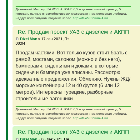
Дизельный Мастер. IFA W50LA, КУНГ, 6,5 л дизель, полный привод, 5
передач, полные пневмоблокировки межосевая и межколесная, лебедка,
наддув всех сапунов, подкачка колес.
http://ifaw50.forum24.ru/
Re: Продам проект УАЗ с дизелем и АКПП
Dizel Man
» 17 сен 2021, Пт
00:04
Продам частями. Вот только кузов стоит брать с
рамой, мостами, салоном (можно и без него),
бамперами, сиденьями и доками, в которые
сиденья и бампера уже вписаны. Рассмотрю
адекватные предложения. Обменяю. Нужны ЖД/
морские контейнеры 12 и 40 футов (6 или 12
метров). Интересны турецкие, разборные
строительные вагончики...
Дизельный Мастер. IFA W50LA, КУНГ, 6,5 л дизель, полный привод, 5
передач, полные пневмоблокировки межосевая и межколесная, лебедка,
наддув всех сапунов, подкачка колес.
http://ifaw50.forum24.ru/
Re: Продам проект УАЗ с дизелем и АКПП
Dizel Man
» 06 дек 2021, Пн