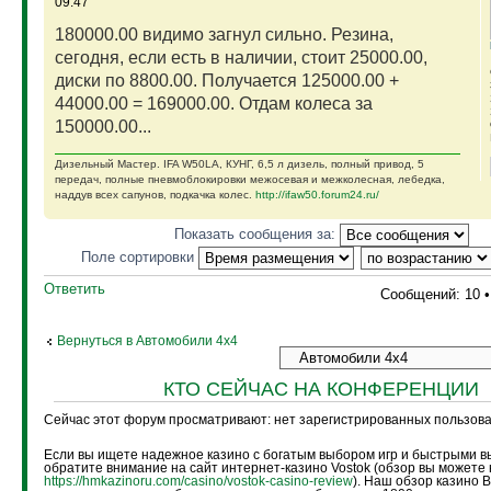
09:47
180000.00 видимо загнул сильно. Резина,
сегодня, если есть в наличии, стоит 25000.00,
диски по 8800.00. Получается 125000.00 +
44000.00 = 169000.00. Отдам колеса за
150000.00...
Дизельный Мастер. IFA W50LA, КУНГ, 6,5 л дизель, полный привод, 5
передач, полные пневмоблокировки межосевая и межколесная, лебедка,
наддув всех сапунов, подкачка колес.
http://ifaw50.forum24.ru/
Показать сообщения за:
Поле сортировки
Ответить
Сообщений: 10 
Вернуться в Автомобили 4х4
КТО СЕЙЧАС НА КОНФЕРЕНЦИИ
Сейчас этот форум просматривают: нет зарегистрированных пользоват
Если вы ищете надежное казино с богатым выбором игр и быстрыми в
обратите внимание на сайт интернет-казино Vostok (обзор вы можете 
https://hmkazinoru.com/casino/vostok-casino-review
). Наш обзор казино 