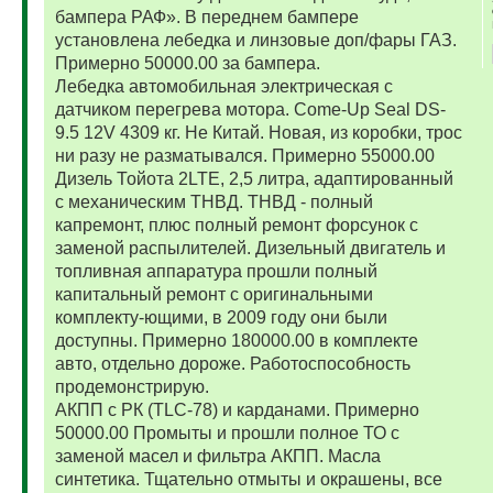
бампера РАФ». В переднем бампере
установлена лебедка и линзовые доп/фары ГАЗ.
Примерно 50000.00 за бампера.
Лебедка автомобильная электрическая с
датчиком перегрева мотора. Come-Up Seal DS-
9.5 12V 4309 кг. Не Китай. Новая, из коробки, трос
ни разу не разматывался. Примерно 55000.00
Дизель Тойота 2LTE, 2,5 литра, адаптированный
с механическим ТНВД. ТНВД - полный
капремонт, плюс полный ремонт форсунок с
заменой распылителей. Дизельный двигатель и
топливная аппаратура прошли полный
капитальный ремонт с оригинальными
комплекту-ющими, в 2009 году они были
доступны. Примерно 180000.00 в комплекте
авто, отдельно дороже. Работоспособность
продемонстрирую.
АКПП с РК (TLC-78) и карданами. Примерно
50000.00 Промыты и прошли полное ТО с
заменой масел и фильтра АКПП. Масла
синтетика. Тщательно отмыты и окрашены, все