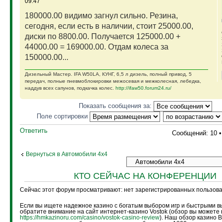
09:47
180000.00 видимо загнул сильно. Резина,
сегодня, если есть в наличии, стоит 25000.00,
диски по 8800.00. Получается 125000.00 +
44000.00 = 169000.00. Отдам колеса за
150000.00...
Дизельный Мастер. IFA W50LA, КУНГ, 6,5 л дизель, полный привод, 5
передач, полные пневмоблокировки межосевая и межколесная, лебедка,
наддув всех сапунов, подкачка колес.
http://ifaw50.forum24.ru/
Показать сообщения за:
Поле сортировки
Ответить
Сообщений: 10 
Вернуться в Автомобили 4х4
КТО СЕЙЧАС НА КОНФЕРЕНЦИИ
Сейчас этот форум просматривают: нет зарегистрированных пользоват
Если вы ищете надежное казино с богатым выбором игр и быстрыми в
обратите внимание на сайт интернет-казино Vostok (обзор вы можете 
https://hmkazinoru.com/casino/vostok-casino-review
). Наш обзор казино 