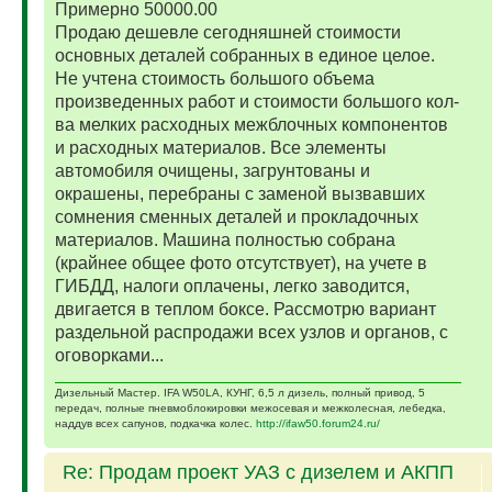
Примерно 50000.00
Продаю дешевле сегодняшней стоимости
основных деталей собранных в единое целое.
Не учтена стоимость большого объема
произведенных работ и стоимости большого кол-
ва мелких расходных межблочных компонентов
и расходных материалов. Все элементы
автомобиля очищены, загрунтованы и
окрашены, перебраны с заменой вызвавших
сомнения сменных деталей и прокладочных
материалов. Машина полностью собрана
(крайнее общее фото отсутствует), на учете в
ГИБДД, налоги оплачены, легко заводится,
двигается в теплом боксе. Рассмотрю вариант
раздельной распродажи всех узлов и органов, с
оговорками...
Дизельный Мастер. IFA W50LA, КУНГ, 6,5 л дизель, полный привод, 5
передач, полные пневмоблокировки межосевая и межколесная, лебедка,
наддув всех сапунов, подкачка колес.
http://ifaw50.forum24.ru/
Re: Продам проект УАЗ с дизелем и АКПП