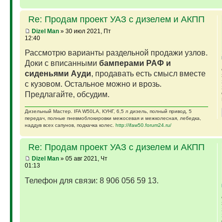
Re: Продам проект УАЗ с дизелем и АКПП
Dizel Man
» 30 июл 2021, Пт
12:40
Рассмотрю варианты раздельной продажи узлов.
Доки с вписанными
бамперами РАФ и
сиденьями Ауди
, продавать есть смысл вместе
с кузовом. Остальное можно и врозь.
Предлагайте, обсудим.
Дизельный Мастер. IFA W50LA, КУНГ, 6,5 л дизель, полный привод, 5
передач, полные пневмоблокировки межосевая и межколесная, лебедка,
наддув всех сапунов, подкачка колес.
http://ifaw50.forum24.ru/
Re: Продам проект УАЗ с дизелем и АКПП
Dizel Man
» 05 авг 2021, Чт
01:13
Телефон для связи: 8 906 056 59 13.