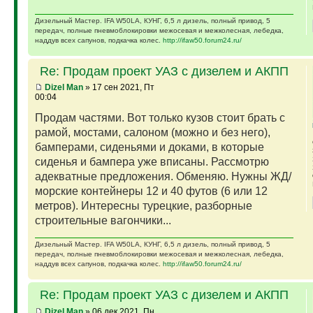
Дизельный Мастер. IFA W50LA, КУНГ, 6,5 л дизель, полный привод, 5
передач, полные пневмоблокировки межосевая и межколесная, лебедка,
наддув всех сапунов, подкачка колес.
http://ifaw50.forum24.ru/
Re: Продам проект УАЗ с дизелем и АКПП
Dizel Man
» 17 сен 2021, Пт
00:04
Продам частями. Вот только кузов стоит брать с
рамой, мостами, салоном (можно и без него),
бамперами, сиденьями и доками, в которые
сиденья и бампера уже вписаны. Рассмотрю
адекватные предложения. Обменяю. Нужны ЖД/
морские контейнеры 12 и 40 футов (6 или 12
метров). Интересны турецкие, разборные
строительные вагончики...
Дизельный Мастер. IFA W50LA, КУНГ, 6,5 л дизель, полный привод, 5
передач, полные пневмоблокировки межосевая и межколесная, лебедка,
наддув всех сапунов, подкачка колес.
http://ifaw50.forum24.ru/
Re: Продам проект УАЗ с дизелем и АКПП
Dizel Man
» 06 дек 2021, Пн