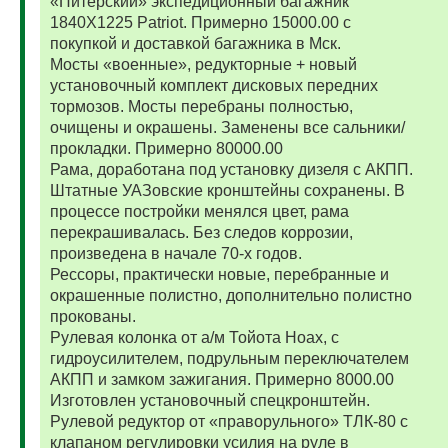
«Питерский» экспедиционный багажник
1840Х1225 Patriot. Примерно 15000.00 с
покупкой и доставкой багажника в Мск.
Мосты «военные», редукторные + новый
установочный комплект дисковых передних
тормозов. Мосты перебраны полностью,
очищены и окрашены. Заменены все сальники/
прокладки. Примерно 80000.00
Рама, доработана под установку дизеля с АКПП.
Штатные УАЗовские кронштейны сохранены. В
процессе постройки менялся цвет, рама
перекрашивалась. Без следов коррозии,
произведена в начале 70-х годов.
Рессоры, практически новые, перебранные и
окрашенные полистно, дополнительно полистно
прокованы.
Рулевая колонка от а/м Тойота Ноах, с
гидроусилителем, подрульным переключателем
АКПП и замком зажигания. Примерно 8000.00
Изготовлен установочный спецкронштейн.
Рулевой редуктор от «праворульного» ТЛК-80 с
клапаном регулировки усилия на руле в