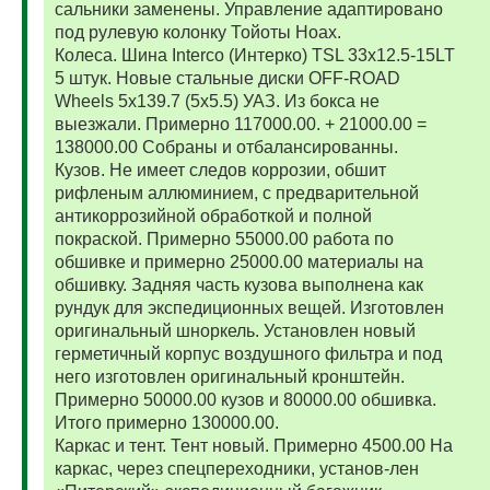
сальники заменены. Управление адаптировано
под рулевую колонку Тойоты Ноах.
Колеса. Шина Interco (Интерко) TSL 33x12.5-15LT
5 штук. Новые стальные диски OFF-ROAD
Wheels 5x139.7 (5x5.5) УАЗ. Из бокса не
выезжали. Примерно 117000.00. + 21000.00 =
138000.00 Собраны и отбалансированны.
Кузов. Не имеет следов коррозии, обшит
рифленым аллюминием, с предварительной
антикоррозийной обработкой и полной
покраской. Примерно 55000.00 работа по
обшивке и примерно 25000.00 материалы на
обшивку. Задняя часть кузова выполнена как
рундук для экспедиционных вещей. Изготовлен
оригинальный шноркель. Установлен новый
герметичный корпус воздушного фильтра и под
него изготовлен оригинальный кронштейн.
Примерно 50000.00 кузов и 80000.00 обшивка.
Итого примерно 130000.00.
Каркас и тент. Тент новый. Примерно 4500.00 На
каркас, через спецпереходники, установ-лен