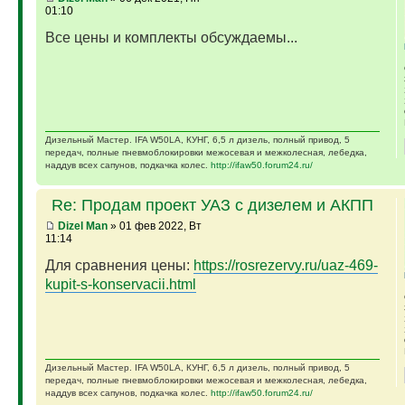
01:10
Все цены и комплекты обсуждаемы...
Дизельный Мастер. IFA W50LA, КУНГ, 6,5 л дизель, полный привод, 5
передач, полные пневмоблокировки межосевая и межколесная, лебедка,
наддув всех сапунов, подкачка колес.
http://ifaw50.forum24.ru/
Re: Продам проект УАЗ с дизелем и АКПП
Dizel Man
» 01 фев 2022, Вт
11:14
Для сравнения цены:
https://rosrezervy.ru/uaz-469-
kupit-s-konservacii.html
Дизельный Мастер. IFA W50LA, КУНГ, 6,5 л дизель, полный привод, 5
передач, полные пневмоблокировки межосевая и межколесная, лебедка,
наддув всех сапунов, подкачка колес.
http://ifaw50.forum24.ru/