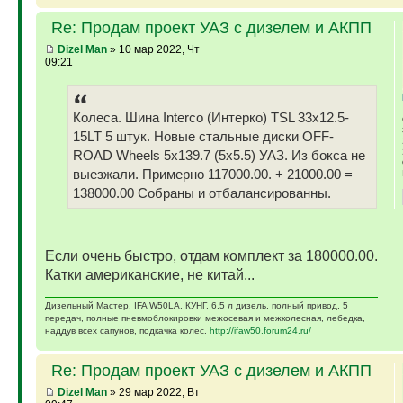
Re: Продам проект УАЗ с дизелем и АКПП
Dizel Man
» 10 мар 2022, Чт
09:21
Колеса. Шина Interco (Интерко) TSL 33x12.5-
15LT 5 штук. Новые стальные диски OFF-
ROAD Wheels 5x139.7 (5x5.5) УАЗ. Из бокса не
выезжали. Примерно 117000.00. + 21000.00 =
138000.00 Собраны и отбалансированны.
Если очень быстро, отдам комплект за 180000.00.
Катки американские, не китай...
Дизельный Мастер. IFA W50LA, КУНГ, 6,5 л дизель, полный привод, 5
передач, полные пневмоблокировки межосевая и межколесная, лебедка,
наддув всех сапунов, подкачка колес.
http://ifaw50.forum24.ru/
Re: Продам проект УАЗ с дизелем и АКПП
Dizel Man
» 29 мар 2022, Вт