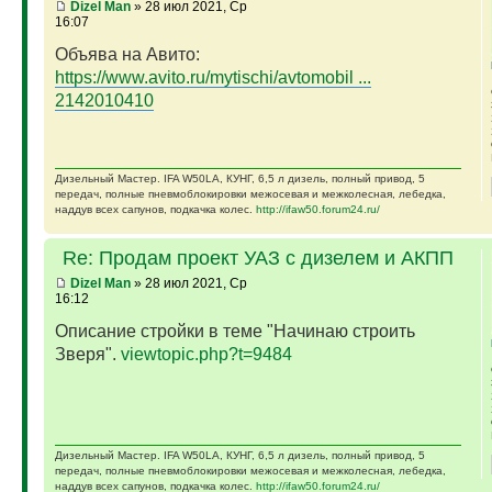
Dizel Man
» 28 июл 2021, Ср
16:07
Объява на Авито:
https://www.avito.ru/mytischi/avtomobil ...
2142010410
Дизельный Мастер. IFA W50LA, КУНГ, 6,5 л дизель, полный привод, 5
передач, полные пневмоблокировки межосевая и межколесная, лебедка,
наддув всех сапунов, подкачка колес.
http://ifaw50.forum24.ru/
Re: Продам проект УАЗ с дизелем и АКПП
Dizel Man
» 28 июл 2021, Ср
16:12
Описание стройки в теме "Начинаю строить
Зверя".
viewtopic.php?t=9484
Дизельный Мастер. IFA W50LA, КУНГ, 6,5 л дизель, полный привод, 5
передач, полные пневмоблокировки межосевая и межколесная, лебедка,
наддув всех сапунов, подкачка колес.
http://ifaw50.forum24.ru/