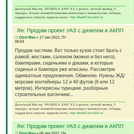
Дизельный Мастер. IFA W50LA, КУНГ, 6,5 л дизель, полный привод, 5
передач, полные пневмоблокировки межосевая и межколесная, лебедка,
наддув всех сапунов, подкачка колес.
http://ifaw50.forum24.ru/
Re: Продам проект УАЗ с дизелем и АКПП
Dizel Man
» 17 сен 2021, Пт
00:04
Продам частями. Вот только кузов стоит брать с
рамой, мостами, салоном (можно и без него),
бамперами, сиденьями и доками, в которые
сиденья и бампера уже вписаны. Рассмотрю
адекватные предложения. Обменяю. Нужны ЖД/
морские контейнеры 12 и 40 футов (6 или 12
метров). Интересны турецкие, разборные
строительные вагончики...
Дизельный Мастер. IFA W50LA, КУНГ, 6,5 л дизель, полный привод, 5
передач, полные пневмоблокировки межосевая и межколесная, лебедка,
наддув всех сапунов, подкачка колес.
http://ifaw50.forum24.ru/
Re: Продам проект УАЗ с дизелем и АКПП
Dizel Man
» 06 дек 2021, Пн