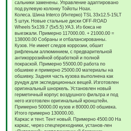
сальники заменены. Управление адаптировано
под рулевую колонку Тойоты Ноах.
Колеса. Шина Interco (Интерко) TSL 33x12.5-15LT
5 штук. Новые стальные диски OFF-ROAD
Wheels 5x139.7 (5x5.5) УАЗ. Из бокса не
выезжали. Примерно 117000.00. + 21000.00 =
138000.00 Собраны и отбалансированны.
Кузов. Не имеет следов коррозии, обшит
рифленым аллюминием, с предварительной
антикоррозийной обработкой и полной
покраской. Примерно 55000.00 работа по
обшивке и примерно 25000.00 материалы на
обшивку. Задняя часть кузова выполнена как
рундук для экспедиционных вещей. Изготовлен
оригинальный шноркель. Установлен новый
герметичный корпус воздушного фильтра и под
него изготовлен оригинальный кронштейн.
Примерно 50000.00 кузов и 80000.00 обшивка.
Итого примерно 130000.00.
Каркас и тент. Тент новый. Примерно 4500.00 На
каркас, через спецпереходники, установ-лен