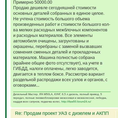
Примерно 50000.00
Продаю дешевле сегодняшней стоимости
основных деталей собранных в единое целое.
Не учтена стоимость большого объема
произведенных работ и стоимости большого кол-
ва мелких расходных межблочных компонентов
и расходных материалов. Все элементы
автомобиля очищены, загрунтованы и
окрашены, перебраны с заменой вызвавших
сомнения сменных деталей и прокладочных
материалов. Машина полностью собрана
(крайнее общее фото отсутствует), на учете в
ГИБДД, налоги оплачены, легко заводится,
двигается в теплом боксе. Рассмотрю вариант
раздельной распродажи всех узлов и органов, с
оговорками...
Дизельный Мастер. IFA W50LA, КУНГ, 6,5 л дизель, полный привод, 5
передач, полные пневмоблокировки межосевая и межколесная, лебедка,
наддув всех сапунов, подкачка колес.
http://ifaw50.forum24.ru/
Re: Продам проект УАЗ с дизелем и АКПП