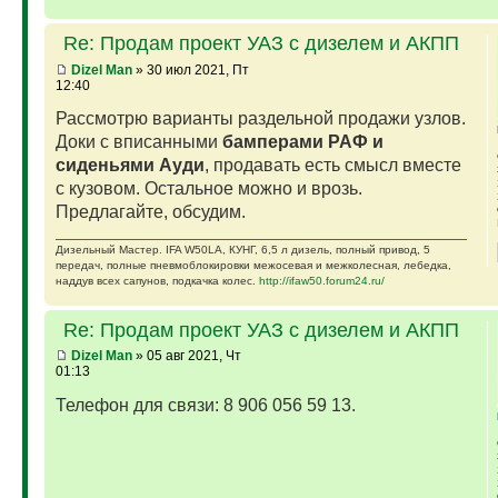
Re: Продам проект УАЗ с дизелем и АКПП
Dizel Man
» 30 июл 2021, Пт
12:40
Рассмотрю варианты раздельной продажи узлов.
Доки с вписанными
бамперами РАФ и
сиденьями Ауди
, продавать есть смысл вместе
с кузовом. Остальное можно и врозь.
Предлагайте, обсудим.
Дизельный Мастер. IFA W50LA, КУНГ, 6,5 л дизель, полный привод, 5
передач, полные пневмоблокировки межосевая и межколесная, лебедка,
наддув всех сапунов, подкачка колес.
http://ifaw50.forum24.ru/
Re: Продам проект УАЗ с дизелем и АКПП
Dizel Man
» 05 авг 2021, Чт
01:13
Телефон для связи: 8 906 056 59 13.