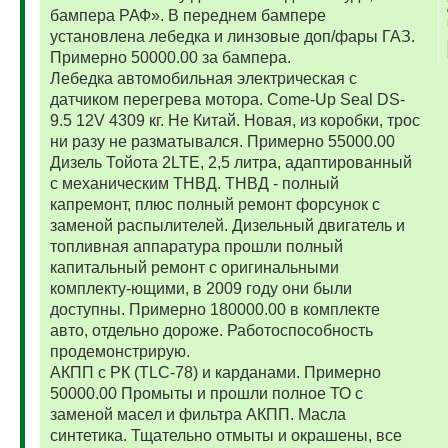
бампера РАФ». В переднем бампере
установлена лебедка и линзовые доп/фары ГАЗ.
Примерно 50000.00 за бампера.
Лебедка автомобильная электрическая с
датчиком перегрева мотора. Come-Up Seal DS-
9.5 12V 4309 кг. Не Китай. Новая, из коробки, трос
ни разу не разматывался. Примерно 55000.00
Дизель Тойота 2LTE, 2,5 литра, адаптированный
с механическим ТНВД. ТНВД - полный
капремонт, плюс полный ремонт форсунок с
заменой распылителей. Дизельный двигатель и
топливная аппаратура прошли полный
капитальный ремонт с оригинальными
комплекту-ющими, в 2009 году они были
доступны. Примерно 180000.00 в комплекте
авто, отдельно дороже. Работоспособность
продемонстрирую.
АКПП с РК (TLC-78) и карданами. Примерно
50000.00 Промыты и прошли полное ТО с
заменой масел и фильтра АКПП. Масла
синтетика. Тщательно отмыты и окрашены, все