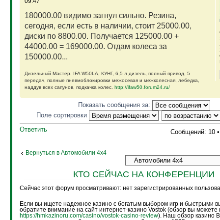
09:47
180000.00 видимо загнул сильно. Резина,
сегодня, если есть в наличии, стоит 25000.00,
диски по 8800.00. Получается 125000.00 +
44000.00 = 169000.00. Отдам колеса за
150000.00...
Дизельный Мастер. IFA W50LA, КУНГ, 6,5 л дизель, полный привод, 5
передач, полные пневмоблокировки межосевая и межколесная, лебедка,
наддув всех сапунов, подкачка колес.
http://ifaw50.forum24.ru/
Показать сообщения за:
Поле сортировки
Ответить
Сообщений: 10 
Вернуться в Автомобили 4х4
КТО СЕЙЧАС НА КОНФЕРЕНЦИИ
Сейчас этот форум просматривают: нет зарегистрированных пользоват
Если вы ищете надежное казино с богатым выбором игр и быстрыми в
обратите внимание на сайт интернет-казино Vostok (обзор вы можете 
https://hmkazinoru.com/casino/vostok-casino-review
). Наш обзор казино 