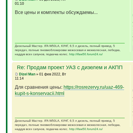
01:10
Все цены и комплекты обсуждаемы...
Дизельный Мастер. IFA W50LA, КУНГ, 6,5 л дизель, полный привод, 5
передач, полные пневмоблокировки межосевая и межколесная, лебедка,
наддув всех сапунов, подкачка колес.
http://ifaw50.forum24.ru/
Re: Продам проект УАЗ с дизелем и АКПП
Dizel Man
» 01 фев 2022, Вт
11:14
Для сравнения цены:
https://rosrezervy.ru/uaz-469-
kupit-s-konservacii.html
Дизельный Мастер. IFA W50LA, КУНГ, 6,5 л дизель, полный привод, 5
передач, полные пневмоблокировки межосевая и межколесная, лебедка,
наддув всех сапунов, подкачка колес.
http://ifaw50.forum24.ru/