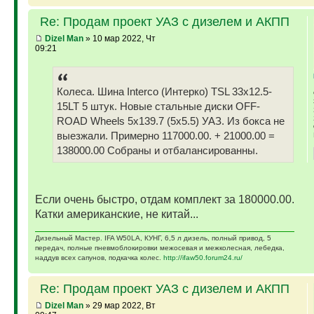
Re: Продам проект УАЗ с дизелем и АКПП
Dizel Man
» 10 мар 2022, Чт
09:21
Колеса. Шина Interco (Интерко) TSL 33x12.5-
15LT 5 штук. Новые стальные диски OFF-
ROAD Wheels 5x139.7 (5x5.5) УАЗ. Из бокса не
выезжали. Примерно 117000.00. + 21000.00 =
138000.00 Собраны и отбалансированны.
Если очень быстро, отдам комплект за 180000.00.
Катки американские, не китай...
Дизельный Мастер. IFA W50LA, КУНГ, 6,5 л дизель, полный привод, 5
передач, полные пневмоблокировки межосевая и межколесная, лебедка,
наддув всех сапунов, подкачка колес.
http://ifaw50.forum24.ru/
Re: Продам проект УАЗ с дизелем и АКПП
Dizel Man
» 29 мар 2022, Вт