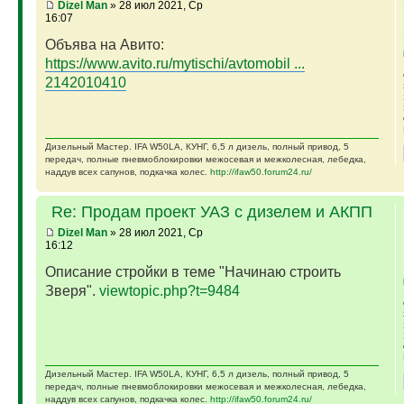
Dizel Man
» 28 июл 2021, Ср
16:07
Объява на Авито:
https://www.avito.ru/mytischi/avtomobil ...
2142010410
Дизельный Мастер. IFA W50LA, КУНГ, 6,5 л дизель, полный привод, 5
передач, полные пневмоблокировки межосевая и межколесная, лебедка,
наддув всех сапунов, подкачка колес.
http://ifaw50.forum24.ru/
Re: Продам проект УАЗ с дизелем и АКПП
Dizel Man
» 28 июл 2021, Ср
16:12
Описание стройки в теме "Начинаю строить
Зверя".
viewtopic.php?t=9484
Дизельный Мастер. IFA W50LA, КУНГ, 6,5 л дизель, полный привод, 5
передач, полные пневмоблокировки межосевая и межколесная, лебедка,
наддув всех сапунов, подкачка колес.
http://ifaw50.forum24.ru/