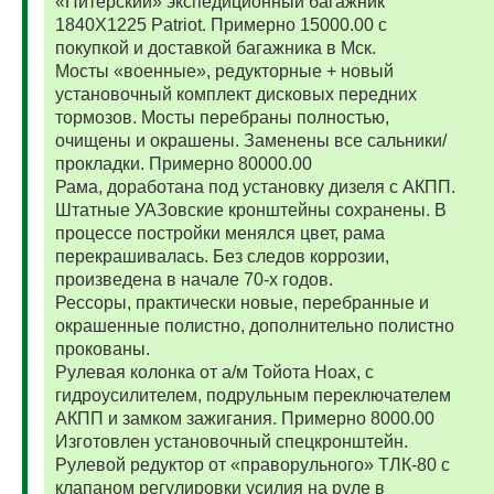
«Питерский» экспедиционный багажник
1840Х1225 Patriot. Примерно 15000.00 с
покупкой и доставкой багажника в Мск.
Мосты «военные», редукторные + новый
установочный комплект дисковых передних
тормозов. Мосты перебраны полностью,
очищены и окрашены. Заменены все сальники/
прокладки. Примерно 80000.00
Рама, доработана под установку дизеля с АКПП.
Штатные УАЗовские кронштейны сохранены. В
процессе постройки менялся цвет, рама
перекрашивалась. Без следов коррозии,
произведена в начале 70-х годов.
Рессоры, практически новые, перебранные и
окрашенные полистно, дополнительно полистно
прокованы.
Рулевая колонка от а/м Тойота Ноах, с
гидроусилителем, подрульным переключателем
АКПП и замком зажигания. Примерно 8000.00
Изготовлен установочный спецкронштейн.
Рулевой редуктор от «праворульного» ТЛК-80 с
клапаном регулировки усилия на руле в