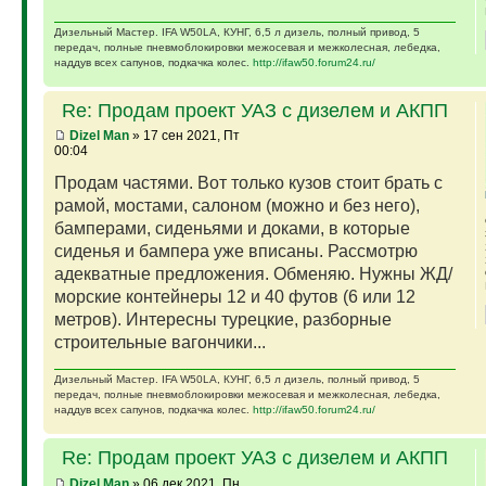
Дизельный Мастер. IFA W50LA, КУНГ, 6,5 л дизель, полный привод, 5
передач, полные пневмоблокировки межосевая и межколесная, лебедка,
наддув всех сапунов, подкачка колес.
http://ifaw50.forum24.ru/
Re: Продам проект УАЗ с дизелем и АКПП
Dizel Man
» 17 сен 2021, Пт
00:04
Продам частями. Вот только кузов стоит брать с
рамой, мостами, салоном (можно и без него),
бамперами, сиденьями и доками, в которые
сиденья и бампера уже вписаны. Рассмотрю
адекватные предложения. Обменяю. Нужны ЖД/
морские контейнеры 12 и 40 футов (6 или 12
метров). Интересны турецкие, разборные
строительные вагончики...
Дизельный Мастер. IFA W50LA, КУНГ, 6,5 л дизель, полный привод, 5
передач, полные пневмоблокировки межосевая и межколесная, лебедка,
наддув всех сапунов, подкачка колес.
http://ifaw50.forum24.ru/
Re: Продам проект УАЗ с дизелем и АКПП
Dizel Man
» 06 дек 2021, Пн