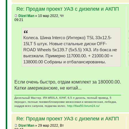
Re: Продам проект УАЗ с дизелем и АКПП
Dizel Man
» 10 мар 2022, Чт
09:21
Колеса. Шина Interco (Интерко) TSL 33x12.5-
15LT 5 штук. Новые стальные диски OFF-
ROAD Wheels 5x139.7 (5x5.5) УАЗ. Из бокса не
выезжали. Примерно 117000.00. + 21000.00 =
138000.00 Собраны и отбалансированны.
Если очень быстро, отдам комплект за 180000.00.
Катки американские, не китай...
Дизельный Мастер. IFA W50LA, КУНГ, 6,5 л дизель, полный привод, 5
передач, полные пневмоблокировки межосевая и межколесная, лебедка,
наддув всех сапунов, подкачка колес.
http://ifaw50.forum24.ru/
Re: Продам проект УАЗ с дизелем и АКПП
Dizel Man
» 29 мар 2022, Вт