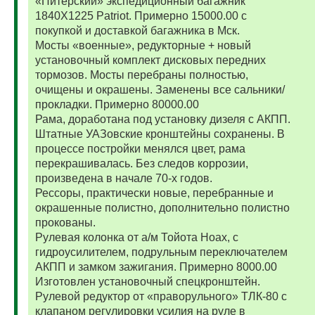
«Питерский» экспедиционный багажник
1840Х1225 Patriot. Примерно 15000.00 с
покупкой и доставкой багажника в Мск.
Мосты «военные», редукторные + новый
установочный комплект дисковых передних
тормозов. Мосты перебраны полностью,
очищены и окрашены. Заменены все сальники/
прокладки. Примерно 80000.00
Рама, доработана под установку дизеля с АКПП.
Штатные УАЗовские кронштейны сохранены. В
процессе постройки менялся цвет, рама
перекрашивалась. Без следов коррозии,
произведена в начале 70-х годов.
Рессоры, практически новые, перебранные и
окрашенные полистно, дополнительно полистно
прокованы.
Рулевая колонка от а/м Тойота Ноах, с
гидроусилителем, подрульным переключателем
АКПП и замком зажигания. Примерно 8000.00
Изготовлен установочный спецкронштейн.
Рулевой редуктор от «праворульного» ТЛК-80 с
клапаном регулировки усилия на руле в