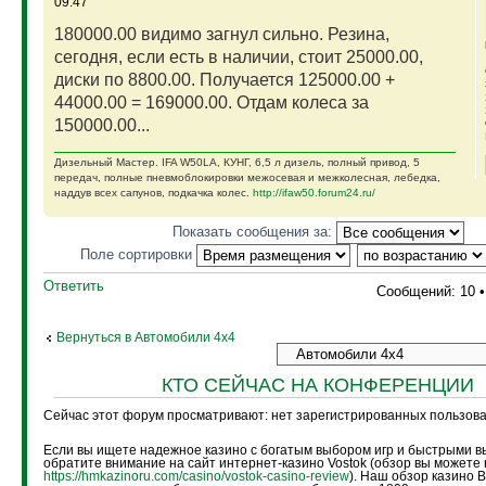
09:47
180000.00 видимо загнул сильно. Резина,
сегодня, если есть в наличии, стоит 25000.00,
диски по 8800.00. Получается 125000.00 +
44000.00 = 169000.00. Отдам колеса за
150000.00...
Дизельный Мастер. IFA W50LA, КУНГ, 6,5 л дизель, полный привод, 5
передач, полные пневмоблокировки межосевая и межколесная, лебедка,
наддув всех сапунов, подкачка колес.
http://ifaw50.forum24.ru/
Показать сообщения за:
Поле сортировки
Ответить
Сообщений: 10 
Вернуться в Автомобили 4х4
КТО СЕЙЧАС НА КОНФЕРЕНЦИИ
Сейчас этот форум просматривают: нет зарегистрированных пользоват
Если вы ищете надежное казино с богатым выбором игр и быстрыми в
обратите внимание на сайт интернет-казино Vostok (обзор вы можете 
https://hmkazinoru.com/casino/vostok-casino-review
). Наш обзор казино 