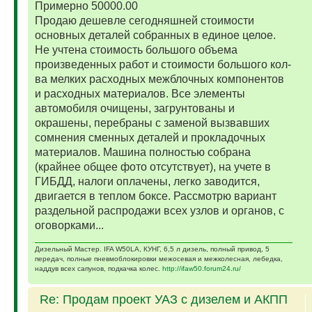
Примерно 50000.00
Продаю дешевле сегодняшней стоимости
основных деталей собранных в единое целое.
Не учтена стоимость большого объема
произведенных работ и стоимости большого кол-
ва мелких расходных межблочных компонентов
и расходных материалов. Все элементы
автомобиля очищены, загрунтованы и
окрашены, перебраны с заменой вызвавших
сомнения сменных деталей и прокладочных
материалов. Машина полностью собрана
(крайнее общее фото отсутствует), на учете в
ГИБДД, налоги оплачены, легко заводится,
двигается в теплом боксе. Рассмотрю вариант
раздельной распродажи всех узлов и органов, с
оговорками...
Дизельный Мастер. IFA W50LA, КУНГ, 6,5 л дизель, полный привод, 5
передач, полные пневмоблокировки межосевая и межколесная, лебедка,
наддув всех сапунов, подкачка колес.
http://ifaw50.forum24.ru/
Re: Продам проект УАЗ с дизелем и АКПП