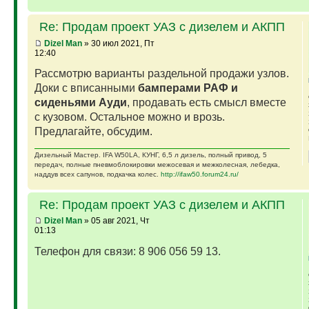
Re: Продам проект УАЗ с дизелем и АКПП
Dizel Man
» 30 июл 2021, Пт
12:40
Рассмотрю варианты раздельной продажи узлов.
Доки с вписанными
бамперами РАФ и
сиденьями Ауди
, продавать есть смысл вместе
с кузовом. Остальное можно и врозь.
Предлагайте, обсудим.
Дизельный Мастер. IFA W50LA, КУНГ, 6,5 л дизель, полный привод, 5
передач, полные пневмоблокировки межосевая и межколесная, лебедка,
наддув всех сапунов, подкачка колес.
http://ifaw50.forum24.ru/
Re: Продам проект УАЗ с дизелем и АКПП
Dizel Man
» 05 авг 2021, Чт
01:13
Телефон для связи: 8 906 056 59 13.