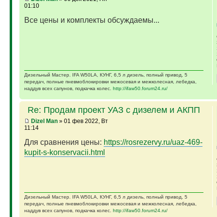
01:10
Все цены и комплекты обсуждаемы...
Дизельный Мастер. IFA W50LA, КУНГ, 6,5 л дизель, полный привод, 5
передач, полные пневмоблокировки межосевая и межколесная, лебедка,
наддув всех сапунов, подкачка колес.
http://ifaw50.forum24.ru/
Re: Продам проект УАЗ с дизелем и АКПП
Dizel Man
» 01 фев 2022, Вт
11:14
Для сравнения цены:
https://rosrezervy.ru/uaz-469-
kupit-s-konservacii.html
Дизельный Мастер. IFA W50LA, КУНГ, 6,5 л дизель, полный привод, 5
передач, полные пневмоблокировки межосевая и межколесная, лебедка,
наддув всех сапунов, подкачка колес.
http://ifaw50.forum24.ru/