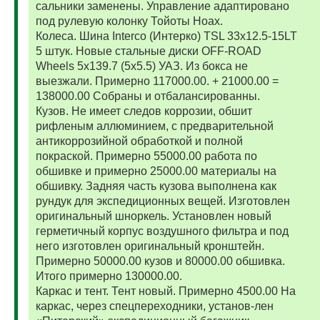
сальники заменены. Управление адаптировано
под рулевую колонку Тойоты Ноах.
Колеса. Шина Interco (Интерко) TSL 33x12.5-15LT
5 штук. Новые стальные диски OFF-ROAD
Wheels 5x139.7 (5x5.5) УАЗ. Из бокса не
выезжали. Примерно 117000.00. + 21000.00 =
138000.00 Собраны и отбалансированны.
Кузов. Не имеет следов коррозии, обшит
рифленым аллюминием, с предварительной
антикоррозийной обработкой и полной
покраской. Примерно 55000.00 работа по
обшивке и примерно 25000.00 материалы на
обшивку. Задняя часть кузова выполнена как
рундук для экспедиционных вещей. Изготовлен
оригинальный шноркель. Установлен новый
герметичный корпус воздушного фильтра и под
него изготовлен оригинальный кронштейн.
Примерно 50000.00 кузов и 80000.00 обшивка.
Итого примерно 130000.00.
Каркас и тент. Тент новый. Примерно 4500.00 На
каркас, через спецпереходники, установ-лен