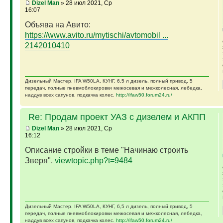
Dizel Man
» 28 июл 2021, Ср
16:07
Объява на Авито:
https://www.avito.ru/mytischi/avtomobil ...
2142010410
Дизельный Мастер. IFA W50LA, КУНГ, 6,5 л дизель, полный привод, 5
передач, полные пневмоблокировки межосевая и межколесная, лебедка,
наддув всех сапунов, подкачка колес.
http://ifaw50.forum24.ru/
Re: Продам проект УАЗ с дизелем и АКПП
Dizel Man
» 28 июл 2021, Ср
16:12
Описание стройки в теме "Начинаю строить
Зверя".
viewtopic.php?t=9484
Дизельный Мастер. IFA W50LA, КУНГ, 6,5 л дизель, полный привод, 5
передач, полные пневмоблокировки межосевая и межколесная, лебедка,
наддув всех сапунов, подкачка колес.
http://ifaw50.forum24.ru/