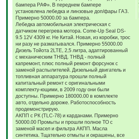
бампера РАФ». В переднем бампере
установлена лебедка и линзовые доп/фары ГАЗ.
Примерно 50000.00 за бампера.
Лебедка автомобильная электрическая с
датчиком перегрева мотора. Come-Up Seal DS-
9.5 12V 4309 кг. Не Китай. Новая, из коробки, трос
ни разу не разматывался. Примерно 55000.00
Дизель Тойота 2LTE, 2,5 литра, адаптированный
с механическим ТНВД. ТНВД - полный
капремонт, плюс полный ремонт форсунок с
заменой распылителей. Дизельный двигатель и
топливная аппаратура прошли полный
капитальный ремонт с оригинальными
комплекту-ющими, в 2009 году они были
доступны. Примерно 180000.00 в комплекте
авто, отдельно дороже. Работоспособность
продемонстрирую.
АКПП с РК (TLC-78) и карданами. Примерно
50000.00 Промыты и прошли полное ТО с
заменой масел и фильтра АКПП. Масла
синтетика. Тщательно отмыты и окрашены, все