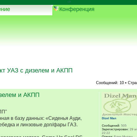
-->
ение
Конференция
кт УАЗ с дизелем и АКПП
Сообщений: 10 • Стр
изелем и АКПП
ПП"
ная в базу данных: «Сиденья Ауди,
Dizel Man
ебедка и линзовые доп/фары ГАЗ.
Сообщений:
505
Зарегистрирован:
29 ап
22:22
Откуда:
Близ Мытищ