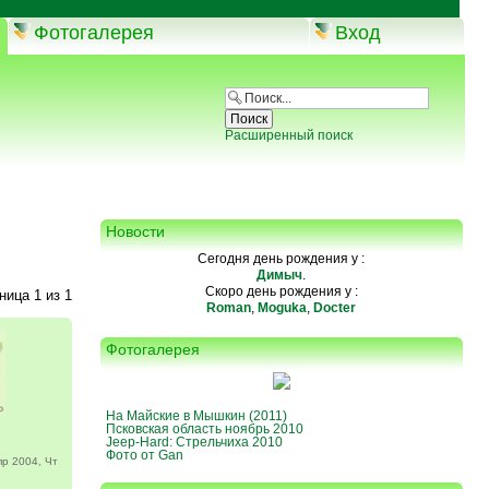
Фотогалерея
Вход
Расширенный поиск
Новости
Сегодня день рождения у :
Димыч
.
Скоро день рождения у :
аница
1
из
1
Roman
,
Moguka
,
Docter
Фотогалерея
На Майские в Мышкин (2011)
Псковская область ноябрь 2010
Jeep-Hard: Стрельчиха 2010
Фото от Gan
р 2004, Чт