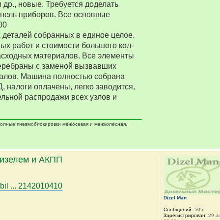
 др., новые. Требуется доделать
нель приборов. Все основные
00
деталей собранных в единое целое.
ых работ и стоимости большого кол-
асходных материалов. Все элементы
еребраны с заменой вызвавших
алов. Машина полностью собрана
Д, налоги оплачены, легко заводится,
ельной распродажи всех узлов и
 полные пневмоблокировки межосевая и межколесная,
дизелем и АКПП
bil ... 2142010410
Dizel Man
Сообщений:
505
Зарегистрирован:
29 ап