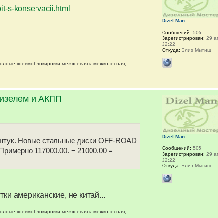
it-s-konservacii.html
Dizel Man
Сообщений:
505
Зарегистрирован:
29 ап
22:22
Откуда:
Близ Мытищ
 полные пневмоблокировки межосевая и межколесная,
дизелем и АКПП
Dizel Man
 5 штук. Новые стальные диски OFF-ROAD
Сообщений:
505
 Примерно 117000.00. + 21000.00 =
Зарегистрирован:
29 ап
22:22
Откуда:
Близ Мытищ
тки американские, не китай...
 полные пневмоблокировки межосевая и межколесная,