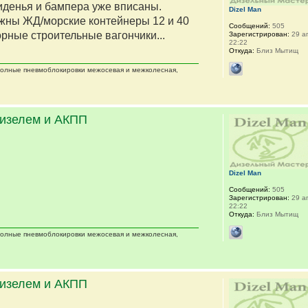
сиденья и бампера уже вписаны.
Dizel Man
жны ЖД/морские контейнеры 12 и 40
Сообщений:
505
орные строительные вагончики...
Зарегистрирован:
29 ап
22:22
Откуда:
Близ Мытищ
 полные пневмоблокировки межосевая и межколесная,
дизелем и АКПП
Dizel Man
Сообщений:
505
Зарегистрирован:
29 ап
22:22
Откуда:
Близ Мытищ
 полные пневмоблокировки межосевая и межколесная,
дизелем и АКПП