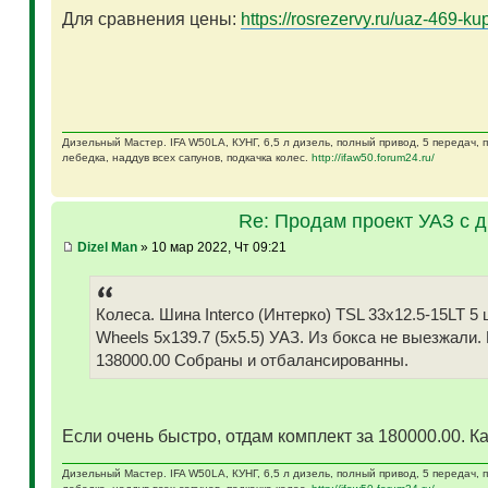
Для сравнения цены:
https://rosrezervy.ru/uaz-469-kup
Дизельный Мастер. IFA W50LA, КУНГ, 6,5 л дизель, полный привод, 5 передач,
лебедка, наддув всех сапунов, подкачка колес.
http://ifaw50.forum24.ru/
Re: Продам проект УАЗ с 
Dizel Man
» 10 мар 2022, Чт 09:21
Колеса. Шина Interco (Интерко) TSL 33x12.5-15LT
Wheels 5x139.7 (5x5.5) УАЗ. Из бокса не выезжали.
138000.00 Собраны и отбалансированны.
Если очень быстро, отдам комплект за 180000.00. Ка
Дизельный Мастер. IFA W50LA, КУНГ, 6,5 л дизель, полный привод, 5 передач,