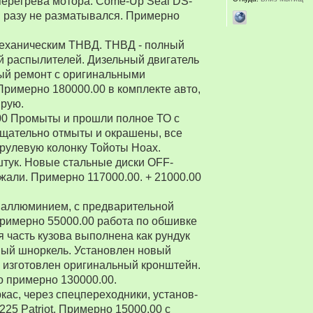
перегрева мотора. Come-Up Seal DS-
 ни разу не разматывался. Примерно
 механическим ТНВД. ТНВД - полный
й распылителей. Дизельный двигатель
ый ремонт с оригинальными
Примерно 180000.00 в комплекте авто,
ирую.
00 Промыты и прошли полное ТО с
Тщательно отмыты и окрашены, все
рулевую колонку Тойоты Ноах.
 штук. Новые стальные диски OFF-
зжали. Примерно 117000.00. + 21000.00
 аллюминием, с предварительной
Примерно 55000.00 работа по обшивке
 часть кузова выполнена как рундук
ный шноркель. Установлен новый
о изготовлен оригинальный кронштейн.
о примерно 130000.00.
ркас, через спецпереходники, установ-
5 Patriot. Примерно 15000.00 с