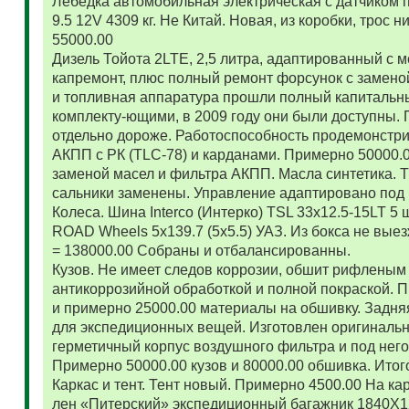
Лебедка автомобильная электрическая с датчиком 
9.5 12V 4309 кг. Не Китай. Новая, из коробки, трос
55000.00
Дизель Тойота 2LTE, 2,5 литра, адаптированный с
капремонт, плюс полный ремонт форсунок с замено
и топливная аппаратура прошли полный капитальн
комплекту-ющими, в 2009 году они были доступны. 
отдельно дороже. Работоспособность продемонстр
АКПП с РК (TLC-78) и карданами. Примерно 50000.
заменой масел и фильтра АКПП. Масла синтетика. 
сальники заменены. Управление адаптировано под 
Колеса. Шина Interco (Интерко) TSL 33x12.5-15LT 5
ROAD Wheels 5x139.7 (5x5.5) УАЗ. Из бокса не вые
= 138000.00 Собраны и отбалансированны.
Кузов. Не имеет следов коррозии, обшит рифленым
антикоррозийной обработкой и полной покраской. 
и примерно 25000.00 материалы на обшивку. Задняя
для экспедиционных вещей. Изготовлен оригиналь
герметичный корпус воздушного фильтра и под нег
Примерно 50000.00 кузов и 80000.00 обшивка. Итог
Каркас и тент. Тент новый. Примерно 4500.00 На ка
лен «Питерский» экспедиционный багажник 1840Х122