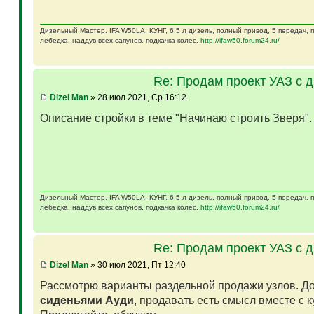
Дизельный Мастер. IFA W50LA, КУНГ, 6,5 л дизель, полный привод, 5 передач,
лебедка, наддув всех сапунов, подкачка колес.
http://ifaw50.forum24.ru/
Re: Продам проект УАЗ с 
Dizel Man
» 28 июл 2021, Ср 16:12
Описание стройки в теме "Начинаю строить Зверя"
Дизельный Мастер. IFA W50LA, КУНГ, 6,5 л дизель, полный привод, 5 передач,
лебедка, наддув всех сапунов, подкачка колес.
http://ifaw50.forum24.ru/
Re: Продам проект УАЗ с 
Dizel Man
» 30 июл 2021, Пт 12:40
Рассмотрю варианты раздельной продажи узлов. Д
сиденьями Ауди
, продавать есть смысл вместе с 