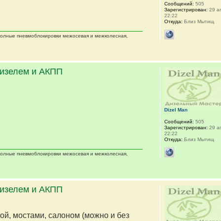
Сообщений:
505
Зарегистрирован:
29 ап
22:22
Откуда:
Близ Мытищ
 полные пневмоблокировки межосевая и межколесная,
дизелем и АКПП
Dizel Man
Сообщений:
505
Зарегистрирован:
29 ап
22:22
Откуда:
Близ Мытищ
 полные пневмоблокировки межосевая и межколесная,
дизелем и АКПП
мой, мостами, салоном (можно и без