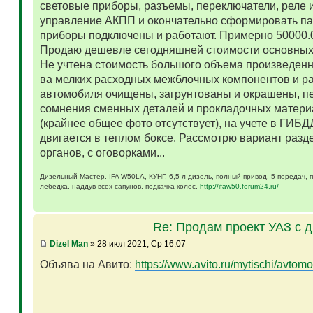
световые приборы, разъемы, переключатели, реле и
управление АКПП и окончательно сформировать па
приборы подключены и работают. Примерно 50000.
Продаю дешевле сегодняшней стоимости основных 
Не учтена стоимость большого объема произведенн
ва мелких расходных межблочных компонентов и р
автомобиля очищены, загрунтованы и окрашены, п
сомнения сменных деталей и прокладочных матери
(крайнее общее фото отсутствует), на учете в ГИБД
двигается в теплом боксе. Рассмотрю вариант разд
органов, с оговорками...
Дизельный Мастер. IFA W50LA, КУНГ, 6,5 л дизель, полный привод, 5 передач,
лебедка, наддув всех сапунов, подкачка колес.
http://ifaw50.forum24.ru/
Re: Продам проект УАЗ с 
Dizel Man
» 28 июл 2021, Ср 16:07
Объява на Авито:
https://www.avito.ru/mytischi/avtomo