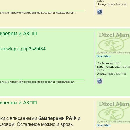
22:22
Откуда:
Близ Мытищ
 полные пневмоблокировки межосевая и межколесная,
дизелем и АКПП
.
viewtopic.php?t=9484
Dizel Man
Сообщений:
505
Зарегистрирован:
29 ап
22:22
Откуда:
Близ Мытищ
 полные пневмоблокировки межосевая и межколесная,
дизелем и АКПП
оки с вписанными
бамперами РАФ и
кузовом. Остальное можно и врозь.
Dizel Man