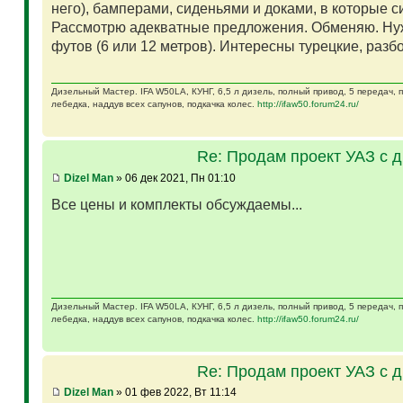
него), бамперами, сиденьями и доками, в которые 
Рассмотрю адекватные предложения. Обменяю. Ну
футов (6 или 12 метров). Интересны турецкие, разб
Дизельный Мастер. IFA W50LA, КУНГ, 6,5 л дизель, полный привод, 5 передач,
лебедка, наддув всех сапунов, подкачка колес.
http://ifaw50.forum24.ru/
Re: Продам проект УАЗ с 
Dizel Man
» 06 дек 2021, Пн 01:10
Все цены и комплекты обсуждаемы...
Дизельный Мастер. IFA W50LA, КУНГ, 6,5 л дизель, полный привод, 5 передач,
лебедка, наддув всех сапунов, подкачка колес.
http://ifaw50.forum24.ru/
Re: Продам проект УАЗ с 
Dizel Man
» 01 фев 2022, Вт 11:14