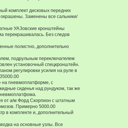
ный комплект дисковых передних
 окрашены. Заменены все сальники/
Штатные УАЗовские кронштейны
ма перекрашивалась. Без следов
енные полистно, дополнительно
ителем, подрульным переключателем
товлен установочный спецкронштейн.
паном регулировки усилия на руле в
 35000.00
» на пневмоплатформе, с
ткидные сиденья над рундуком, так же
 пневмоплатфома.
я от а/м Форд Скорпион с штатным
рмозов. Примерно 5000.00
р в комплекте и, дополнительный
водка на основные узлы. Все