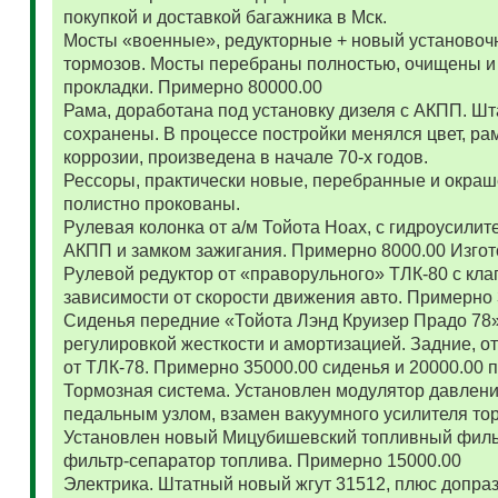
покупкой и доставкой багажника в Мск.
Мосты «военные», редукторные + новый установоч
тормозов. Мосты перебраны полностью, очищены и
прокладки. Примерно 80000.00
Рама, доработана под установку дизеля с АКПП. 
сохранены. В процессе постройки менялся цвет, ра
коррозии, произведена в начале 70-х годов.
Рессоры, практически новые, перебранные и окраш
полистно прокованы.
Рулевая колонка от а/м Тойота Ноах, с гидроусил
АКПП и замком зажигания. Примерно 8000.00 Изго
Рулевой редуктор от «праворульного» ТЛК-80 с кла
зависимости от скорости движения авто. Примерно
Сиденья передние «Тойота Лэнд Круизер Прадо 78
регулировкой жесткости и амортизацией. Задние, о
от ТЛК-78. Примерно 35000.00 сиденья и 20000.00
Тормозная система. Установлен модулятор давлени
педальным узлом, взамен вакуумного усилителя то
Установлен новый Мицубишевский топливный фильт
фильтр-сепаратор топлива. Примерно 15000.00
Электрика. Штатный новый жгут 31512, плюс допраз