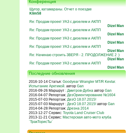
Конференция
Щугор, катамараны. Отчет о поездке
Klim58
Re: Продам проект УАЗ с дизелем и АКПП
Dizel Man
Re: Продам проект УАЗ с дизелем и АКПП
Dizel Man
Re: Продам проект УАЗ с дизелем и АКПП
Dizel Man
Re: Продам проект УАЗ с дизелем и АКПП
Dizel Man
Re: Начинаю строить ЗВЕРЯ - 2. ПРОДОЛЖЕНИЕ 2 :)
Dizel Man
Re: Продам проект УАЗ с дизелем и АКПП
Dizel Man
Последние обновления
2016-10-14 Статья:
Goodyear Wrangler MT/R Kevlar.
Испытание Арктикой.
автор
Gan
2016-09-26 Маршрут :
Дмитров-Дубна
автор
Gan
2016-04-07 Репортаж:
ДезОриентирование №1604
2015-07-03 Репортаж:
ДезО 18.07.2015!
2015-07-03 Маршрут :
ДезО 18.07.2015!
автор
Gan
2014-04-28 Репортаж:
Дрезна 2014
2013-12-27 Сервис:
Toyota Land Cruiser Club
2013-11-21 Сервис:
Мастерская авто-мото клуба
`ТракТорисТы`