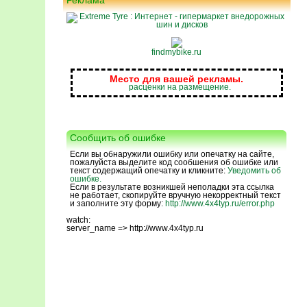
Реклама
findmybike.ru
Место для вашей рекламы.
расценки на размещение.
Сообщить об ошибке
Если вы обнаружили ошибку или опечатку на сайте,
пожалуйста выделите код сообшения об ошибке или
текст содержащий опечатку и кликните:
Уведомить об
ошибке.
Если в результате возникшей неполадки эта ссылка
не работает, скопируйте вручную некорректный текст
и заполните эту форму:
http://www.4x4typ.ru/error.php
watch:
server_name => http://www.4x4typ.ru