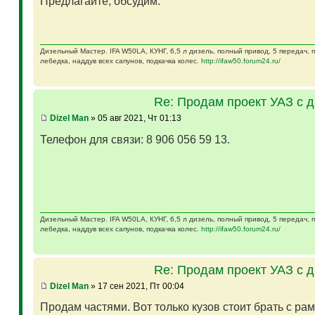
Предлагайте, обсудим.
Дизельный Мастер. IFA W50LA, КУНГ, 6,5 л дизель, полный привод, 5 передач,
лебедка, наддув всех сапунов, подкачка колес.
http://ifaw50.forum24.ru/
Re: Продам проект УАЗ с 
Dizel Man
» 05 авг 2021, Чт 01:13
Телефон для связи: 8 906 056 59 13.
Дизельный Мастер. IFA W50LA, КУНГ, 6,5 л дизель, полный привод, 5 передач,
лебедка, наддув всех сапунов, подкачка колес.
http://ifaw50.forum24.ru/
Re: Продам проект УАЗ с 
Dizel Man
» 17 сен 2021, Пт 00:04
Продам частями. Вот только кузов стоит брать с ра