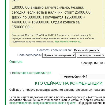
09:47
180000.00 видимо загнул сильно. Резина,
сегодня, если есть в наличии, стоит 25000.00,
диски по 8800.00. Получается 125000.00 +
44000.00 = 169000.00. Отдам колеса за
150000.00...
Дизельный Мастер. IFA W50LA, КУНГ, 6,5 л дизель, полный привод, 5
передач, полные пневмоблокировки межосевая и межколесная, лебедка,
наддув всех сапунов, подкачка колес.
http://ifaw50.forum24.ru/
Показать сообщения за:
Поле сортировки
Ответить
Сообщений: 10 
Вернуться в Автомобили 4х4
КТО СЕЙЧАС НА КОНФЕРЕНЦИИ
Сейчас этот форум просматривают: нет зарегистрированных пользоват
Если вы ищете надежное казино с богатым выбором игр и быстрыми в
обратите внимание на сайт интернет-казино Vostok (обзор вы можете 
https://hmkazinoru.com/casino/vostok-casino-review
). Наш обзор казино 