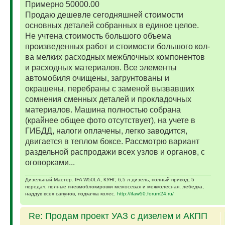
Примерно 50000.00
Продаю дешевле сегодняшней стоимости
основных деталей собранных в единое целое.
Не учтена стоимость большого объема
произведенных работ и стоимости большого кол-
ва мелких расходных межблочных компонентов
и расходных материалов. Все элементы
автомобиля очищены, загрунтованы и
окрашены, перебраны с заменой вызвавших
сомнения сменных деталей и прокладочных
материалов. Машина полностью собрана
(крайнее общее фото отсутствует), на учете в
ГИБДД, налоги оплачены, легко заводится,
двигается в теплом боксе. Рассмотрю вариант
раздельной распродажи всех узлов и органов, с
оговорками...
Дизельный Мастер. IFA W50LA, КУНГ, 6,5 л дизель, полный привод, 5
передач, полные пневмоблокировки межосевая и межколесная, лебедка,
наддув всех сапунов, подкачка колес.
http://ifaw50.forum24.ru/
Re: Продам проект УАЗ с дизелем и АКПП