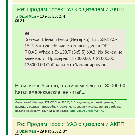
Re: Продам проект УАЗ с дизелем и АКПП
Dizel Man
» 10 мар 2022, Чт
09:21
Колеса. Шина Interco (Интерко) TSL 33x12.5-
15LT 5 штук. Новые стальные диски OFF-
ROAD Wheels 5x139.7 (5x5.5) УАЗ. Из бокса не
выезжали. Примерно 117000.00. + 21000.00 =
138000.00 Собраны и отбалансированны.
Если очень быстро, отдам комплект за 180000.00.
Катки американские, не китай...
Дизельный Мастер. IFA W50LA, КУНГ, 6,5 л дизель, полный привод, 5
передач, полные пневмоблокировки межосевая и межколесная, лебедка,
наддув всех сапунов, подкачка колес.
http://ifaw50.forum24.ru/
Re: Продам проект УАЗ с дизелем и АКПП
Dizel Man
» 29 мар 2022, Вт