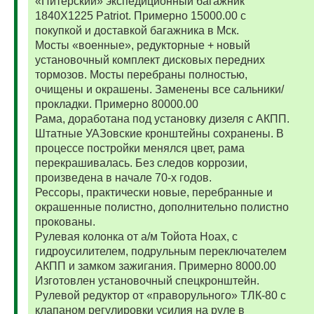
«Питерский» экспедиционный багажник
1840Х1225 Patriot. Примерно 15000.00 с
покупкой и доставкой багажника в Мск.
Мосты «военные», редукторные + новый
установочный комплект дисковых передних
тормозов. Мосты перебраны полностью,
очищены и окрашены. Заменены все сальники/
прокладки. Примерно 80000.00
Рама, доработана под установку дизеля с АКПП.
Штатные УАЗовские кронштейны сохранены. В
процессе постройки менялся цвет, рама
перекрашивалась. Без следов коррозии,
произведена в начале 70-х годов.
Рессоры, практически новые, перебранные и
окрашенные полистно, дополнительно полистно
прокованы.
Рулевая колонка от а/м Тойота Ноах, с
гидроусилителем, подрульным переключателем
АКПП и замком зажигания. Примерно 8000.00
Изготовлен установочный спецкронштейн.
Рулевой редуктор от «праворульного» ТЛК-80 с
клапаном регулировки усилия на руле в