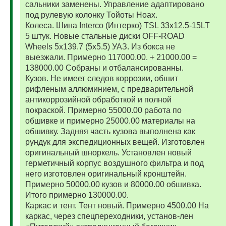
сальники заменены. Управление адаптировано
под рулевую колонку Тойоты Ноах.
Колеса. Шина Interco (Интерко) TSL 33x12.5-15LT
5 штук. Новые стальные диски OFF-ROAD
Wheels 5x139.7 (5x5.5) УАЗ. Из бокса не
выезжали. Примерно 117000.00. + 21000.00 =
138000.00 Собраны и отбалансированны.
Кузов. Не имеет следов коррозии, обшит
рифленым аллюминием, с предварительной
антикоррозийной обработкой и полной
покраской. Примерно 55000.00 работа по
обшивке и примерно 25000.00 материалы на
обшивку. Задняя часть кузова выполнена как
рундук для экспедиционных вещей. Изготовлен
оригинальный шноркель. Установлен новый
герметичный корпус воздушного фильтра и под
него изготовлен оригинальный кронштейн.
Примерно 50000.00 кузов и 80000.00 обшивка.
Итого примерно 130000.00.
Каркас и тент. Тент новый. Примерно 4500.00 На
каркас, через спецпереходники, установ-лен