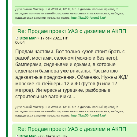
Дизельный Мастер. IFA W50LA, КУНГ, 6,5 л дизель, полный привод, 5
передач, полные пневмоблокировки межосевая и межколесная, лебедка,
наддув всех сапунов, подкачка колес.
http://ifaw50.forum24.ru/
Re: Продам проект УАЗ с дизелем и АКПП
Dizel Man
» 17 сен 2021, Пт
00:04
Продам частями. Вот только кузов стоит брать с
рамой, мостами, салоном (можно и без него),
бамперами, сиденьями и доками, в которые
сиденья и бампера уже вписаны. Рассмотрю
адекватные предложения. Обменяю. Нужны ЖД/
морские контейнеры 12 и 40 футов (6 или 12
метров). Интересны турецкие, разборные
строительные вагончики...
Дизельный Мастер. IFA W50LA, КУНГ, 6,5 л дизель, полный привод, 5
передач, полные пневмоблокировки межосевая и межколесная, лебедка,
наддув всех сапунов, подкачка колес.
http://ifaw50.forum24.ru/
Re: Продам проект УАЗ с дизелем и АКПП
Dizel Man
» 06 дек 2021, Пн