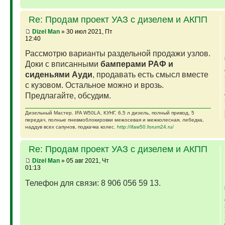
Re: Продам проект УАЗ с дизелем и АКПП
Dizel Man
» 30 июл 2021, Пт
12:40
Рассмотрю варианты раздельной продажи узлов.
Доки с вписанными
бамперами РАФ и
сиденьями Ауди
, продавать есть смысл вместе
с кузовом. Остальное можно и врозь.
Предлагайте, обсудим.
Дизельный Мастер. IFA W50LA, КУНГ, 6,5 л дизель, полный привод, 5
передач, полные пневмоблокировки межосевая и межколесная, лебедка,
наддув всех сапунов, подкачка колес.
http://ifaw50.forum24.ru/
Re: Продам проект УАЗ с дизелем и АКПП
Dizel Man
» 05 авг 2021, Чт
01:13
Телефон для связи: 8 906 056 59 13.