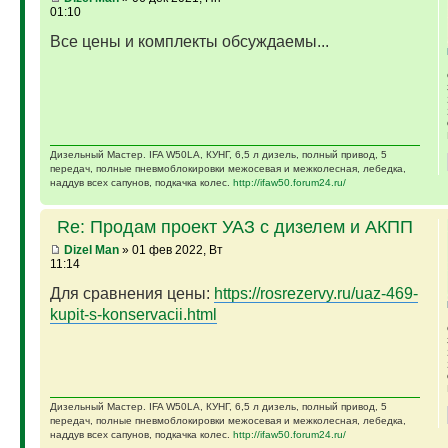
01:10
Все цены и комплекты обсуждаемы...
Дизельный Мастер. IFA W50LA, КУНГ, 6,5 л дизель, полный привод, 5
передач, полные пневмоблокировки межосевая и межколесная, лебедка,
наддув всех сапунов, подкачка колес.
http://ifaw50.forum24.ru/
Re: Продам проект УАЗ с дизелем и АКПП
Dizel Man
» 01 фев 2022, Вт
11:14
Для сравнения цены:
https://rosrezervy.ru/uaz-469-
kupit-s-konservacii.html
Дизельный Мастер. IFA W50LA, КУНГ, 6,5 л дизель, полный привод, 5
передач, полные пневмоблокировки межосевая и межколесная, лебедка,
наддув всех сапунов, подкачка колес.
http://ifaw50.forum24.ru/