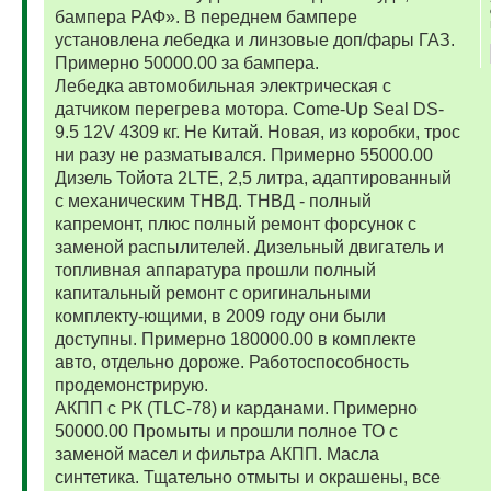
бампера РАФ». В переднем бампере
установлена лебедка и линзовые доп/фары ГАЗ.
Примерно 50000.00 за бампера.
Лебедка автомобильная электрическая с
датчиком перегрева мотора. Come-Up Seal DS-
9.5 12V 4309 кг. Не Китай. Новая, из коробки, трос
ни разу не разматывался. Примерно 55000.00
Дизель Тойота 2LTE, 2,5 литра, адаптированный
с механическим ТНВД. ТНВД - полный
капремонт, плюс полный ремонт форсунок с
заменой распылителей. Дизельный двигатель и
топливная аппаратура прошли полный
капитальный ремонт с оригинальными
комплекту-ющими, в 2009 году они были
доступны. Примерно 180000.00 в комплекте
авто, отдельно дороже. Работоспособность
продемонстрирую.
АКПП с РК (TLC-78) и карданами. Примерно
50000.00 Промыты и прошли полное ТО с
заменой масел и фильтра АКПП. Масла
синтетика. Тщательно отмыты и окрашены, все