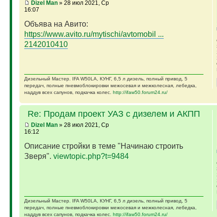
Dizel Man
» 28 июл 2021, Ср
16:07
Объява на Авито:
https://www.avito.ru/mytischi/avtomobil ...
2142010410
Дизельный Мастер. IFA W50LA, КУНГ, 6,5 л дизель, полный привод, 5
передач, полные пневмоблокировки межосевая и межколесная, лебедка,
наддув всех сапунов, подкачка колес.
http://ifaw50.forum24.ru/
Re: Продам проект УАЗ с дизелем и АКПП
Dizel Man
» 28 июл 2021, Ср
16:12
Описание стройки в теме "Начинаю строить
Зверя".
viewtopic.php?t=9484
Дизельный Мастер. IFA W50LA, КУНГ, 6,5 л дизель, полный привод, 5
передач, полные пневмоблокировки межосевая и межколесная, лебедка,
наддув всех сапунов, подкачка колес.
http://ifaw50.forum24.ru/