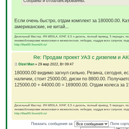
Собраны и отбалансированны.
Если очень быстро, отдам комплект за 180000.00. Ка
американские, не китай...
Дизельный Мастер. IFA W50LA, КУНГ, 6,5 л дизель, полный привод, 5 передач, п
пневмоблокировки межосевая и межколесная, лебедка, наддув всех сапунов, подк
http://ifaw50.forum24.ru/
Re: Продам проект УАЗ с дизелем и А
Dizel Man
» 29 мар 2022, Вт 09:47
180000.00 видимо загнул сильно. Резина, сегодня, ес
наличии, стоит 25000.00, диски по 8800.00. Получает
125000.00 + 44000.00 = 169000.00. Отдам колеса за 15
Дизельный Мастер. IFA W50LA, КУНГ, 6,5 л дизель, полный привод, 5 передач, п
пневмоблокировки межосевая и межколесная, лебедка, наддув всех сапунов, подк
http://ifaw50.forum24.ru/
Показать сообщения за:
Поле сорт