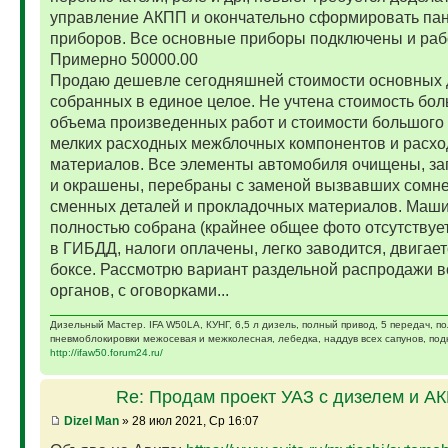
управление АКПП и окончательно сформировать па
приборов. Все основные приборы подключены и раб
Примерно 50000.00
Продаю дешевле сегодняшней стоимости основных 
собранных в единое целое. Не учтена стоимость бо
объема произведенных работ и стоимости большого 
мелких расходных межблочных компонентов и расх
материалов. Все элементы автомобиля очищены, за
и окрашены, перебраны с заменой вызвавших сомн
сменных деталей и прокладочных материалов. Маш
полностью собрана (крайнее общее фото отсутствует)
в ГИБДД, налоги оплачены, легко заводится, двигает
боксе. Рассмотрю вариант раздельной распродажи в
органов, с оговорками...
Дизельный Мастер. IFA W50LA, КУНГ, 6,5 л дизель, полный привод, 5 передач, п
пневмоблокировки межосевая и межколесная, лебедка, наддув всех сапунов, подк
http://ifaw50.forum24.ru/
Re: Продам проект УАЗ с дизелем и А
Dizel Man
» 28 июл 2021, Ср 16:07