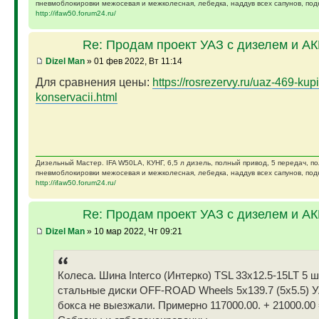
пневмоблокировки межосевая и межколесная, лебедка, наддув всех сапунов, подк
http://ifaw50.forum24.ru/
Re: Продам проект УАЗ с дизелем и А
Dizel Man
» 01 фев 2022, Вт 11:14
Для сравнения цены:
https://rosrezervy.ru/uaz-469-kupi
konservacii.html
Дизельный Мастер. IFA W50LA, КУНГ, 6,5 л дизель, полный привод, 5 передач, п
пневмоблокировки межосевая и межколесная, лебедка, наддув всех сапунов, подк
http://ifaw50.forum24.ru/
Re: Продам проект УАЗ с дизелем и А
Dizel Man
» 10 мар 2022, Чт 09:21
Колеса. Шина Interco (Интерко) TSL 33x12.5-15LT 5 
стальные диски OFF-ROAD Wheels 5x139.7 (5x5.5) У
бокса не выезжали. Примерно 117000.00. + 21000.00 