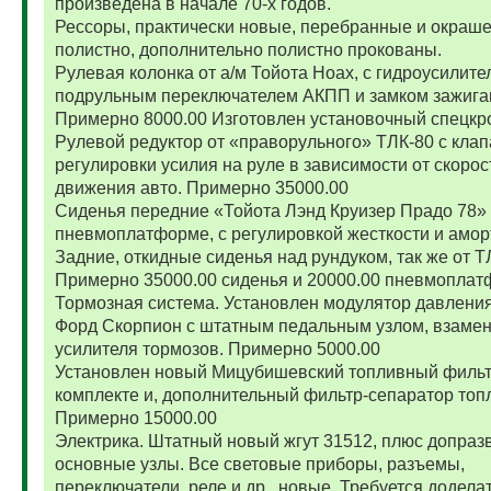
произведена в начале 70-х годов.
Рессоры, практически новые, перебранные и окраш
полистно, дополнительно полистно прокованы.
Рулевая колонка от а/м Тойота Ноах, с гидроусилите
подрульным переключателем АКПП и замком зажига
Примерно 8000.00 Изготовлен установочный спецкр
Рулевой редуктор от «праворульного» ТЛК-80 с кла
регулировки усилия на руле в зависимости от скорос
движения авто. Примерно 35000.00
Сиденья передние «Тойота Лэнд Круизер Прадо 78»
пневмоплатформе, с регулировкой жесткости и амор
Задние, откидные сиденья над рундуком, так же от Т
Примерно 35000.00 сиденья и 20000.00 пневмоплат
Тормозная система. Установлен модулятор давления
Форд Скорпион с штатным педальным узлом, взамен
усилителя тормозов. Примерно 5000.00
Установлен новый Мицубишевский топливный фильт
комплекте и, дополнительный фильтр-сепаратор топ
Примерно 15000.00
Электрика. Штатный новый жгут 31512, плюс допраз
основные узлы. Все световые приборы, разъемы,
переключатели, реле и др., новые. Требуется додела