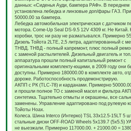
данных: «Сиденья Ауди, бампера РАФ». В переднем
установлена лебедка и линзовые доп/фары ГАЗ. Пр
50000.00 за бампера.
Лебедка автомобильная электрическая с датчиком п
мотора. Come-Up Seal DS-9.5 12V 4309 кг. Не Китай. 
коробки, трос ни разу не разматывался. Примерно 5
Дизель Тойота 2LTE, 2,5 литра, адаптированный с м
ТНВД. ТНВД - полный капремонт, плюс полный ремо
с заменой распылителей. Дизельный двигатель и то
аппаратура прошли полный капитальный ремонт с
оригинальными комплекту-ющими, в 2009 году они 
доступны. Примерно 180000.00 в комплекте авто, от
дороже. Работоспособность продемонстрирую.
АКПП с РК (TLC-78) и карданами. Примерно 50000.
и прошли полное ТО с заменой масел и фильтра АК
синтетика. Тщательно отмыты и окрашены, все саль
заменены. Управление адаптировано под рулевую к
Тойоты Ноах.
Колеса. Шина Interco (Интерко) TSL 33x12.5-15LT 5 
стальные диски OFF-ROAD Wheels 5x139.7 (5x5.5) УА
не выезжали. Примерно 117000.00. + 21000.00 = 138