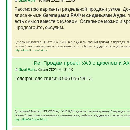
Dizel Man
» 30 июл 2021, Пт 12:40
Рассмотрю варианты раздельной продажи узлов. Док
вписанными
бамперами РАФ и сиденьями Ауди
, 
есть смысл вместе с кузовом. Остальное можно и вро
Предлагайте, обсудим.
Дизельный Мастер. IFA W50LA, КУНГ, 6,5 л дизель, полный привод, 5 передач, п
пневмоблокировки межосевая и межколесная, лебедка, наддув всех сапунов, подк
http://ifaw50.forum24.ru/
Re: Продам проект УАЗ с дизелем и А
Dizel Man
» 05 авг 2021, Чт 01:13
Телефон для связи: 8 906 056 59 13.
Дизельный Мастер. IFA W50LA, КУНГ, 6,5 л дизель, полный привод, 5 передач, п
пневмоблокировки межосевая и межколесная, лебедка, наддув всех сапунов, подк
http://ifaw50.forum24.ru/