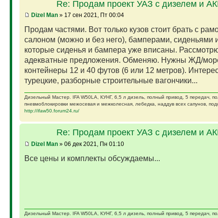
Re: Продам проект УАЗ с дизелем и А
Dizel Man
» 17 сен 2021, Пт 00:04
Продам частями. Вот только кузов стоит брать с рам
салоном (можно и без него), бамперами, сиденьями и
которые сиденья и бампера уже вписаны. Рассмотр
адекватные предложения. Обменяю. Нужны ЖД/мор
контейнеры 12 и 40 футов (6 или 12 метров). Интере
турецкие, разборные строительные вагончики...
Дизельный Мастер. IFA W50LA, КУНГ, 6,5 л дизель, полный привод, 5 передач, п
пневмоблокировки межосевая и межколесная, лебедка, наддув всех сапунов, подк
http://ifaw50.forum24.ru/
Re: Продам проект УАЗ с дизелем и А
Dizel Man
» 06 дек 2021, Пн 01:10
Все цены и комплекты обсуждаемы...
Дизельный Мастер. IFA W50LA, КУНГ, 6,5 л дизель, полный привод, 5 передач, п