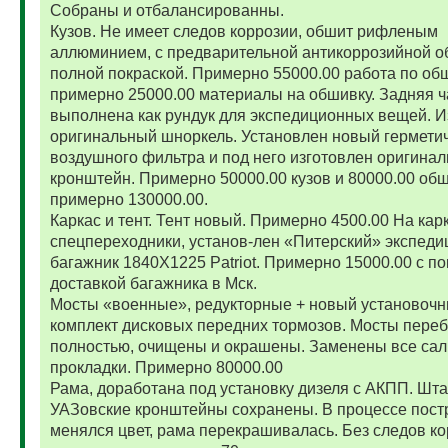
Собраны и отбалансированны.
Кузов. Не имеет следов коррозии, обшит рифленым
аллюминием, с предварительной антикоррозийной о
полной покраской. Примерно 55000.00 работа по об
примерно 25000.00 материалы на обшивку. Задняя ч
выполнена как рундук для экспедиционных вещей. И
оригинальный шноркель. Установлен новый гермети
воздушного фильтра и под него изготовлен оригина
кронштейн. Примерно 50000.00 кузов и 80000.00 обш
примерно 130000.00.
Каркас и тент. Тент новый. Примерно 4500.00 На карк
спецпереходники, установ-лен «Питерский» экспед
багажник 1840Х1225 Patriot. Примерно 15000.00 с по
доставкой багажника в Мск.
Мосты «военные», редукторные + новый установоч
комплект дисковых передних тормозов. Мосты пере
полностью, очищены и окрашены. Заменены все сал
прокладки. Примерно 80000.00
Рама, доработана под установку дизеля с АКПП. Шт
УАЗовские кронштейны сохранены. В процессе пост
менялся цвет, рама перекрашивалась. Без следов ко