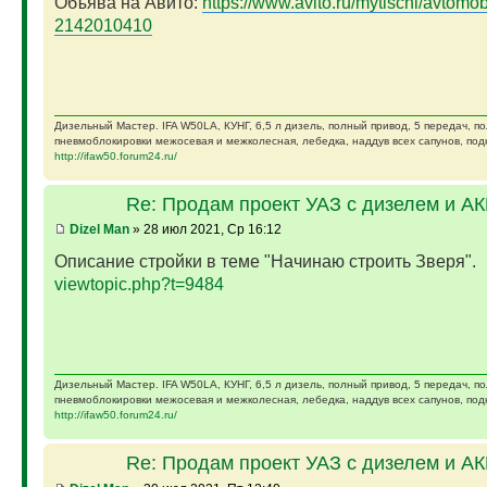
Объява на Авито:
https://www.avito.ru/mytischi/avtomobil
2142010410
Дизельный Мастер. IFA W50LA, КУНГ, 6,5 л дизель, полный привод, 5 передач, п
пневмоблокировки межосевая и межколесная, лебедка, наддув всех сапунов, подк
http://ifaw50.forum24.ru/
Re: Продам проект УАЗ с дизелем и А
Dizel Man
» 28 июл 2021, Ср 16:12
Описание стройки в теме "Начинаю строить Зверя".
viewtopic.php?t=9484
Дизельный Мастер. IFA W50LA, КУНГ, 6,5 л дизель, полный привод, 5 передач, п
пневмоблокировки межосевая и межколесная, лебедка, наддув всех сапунов, подк
http://ifaw50.forum24.ru/
Re: Продам проект УАЗ с дизелем и А