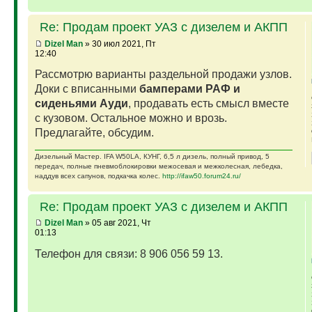
Re: Продам проект УАЗ с дизелем и АКПП
Dizel Man
» 30 июл 2021, Пт
12:40
Рассмотрю варианты раздельной продажи узлов.
Доки с вписанными
бамперами РАФ и
сиденьями Ауди
, продавать есть смысл вместе
с кузовом. Остальное можно и врозь.
Предлагайте, обсудим.
Дизельный Мастер. IFA W50LA, КУНГ, 6,5 л дизель, полный привод, 5
передач, полные пневмоблокировки межосевая и межколесная, лебедка,
наддув всех сапунов, подкачка колес.
http://ifaw50.forum24.ru/
Re: Продам проект УАЗ с дизелем и АКПП
Dizel Man
» 05 авг 2021, Чт
01:13
Телефон для связи: 8 906 056 59 13.