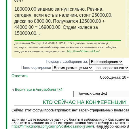
09:47
180000.00 видимо загнул сильно. Резина,
сегодня, если есть в наличии, стоит 25000.00,
диски по 8800.00. Получается 125000.00 +
44000.00 = 169000.00. Отдам колеса за
150000.00...
Дизельный Мастер. IFA W50LA, КУНГ, 6,5 л дизель, полный привод, 5
передач, полные пневмоблокировки межосевая и межколесная, лебедка,
наддув всех сапунов, подкачка колес.
http://ifaw50.forum24.ru/
Показать сообщения за:
Поле сортировки
Ответить
Сообщений: 10 
Вернуться в Автомобили 4х4
КТО СЕЙЧАС НА КОНФЕРЕНЦИИ
Сейчас этот форум просматривают: нет зарегистрированных пользоват
Если вы ищете надежное казино с богатым выбором игр и быстрыми в
обратите внимание на сайт интернет-казино Vostok (обзор вы можете 
https://hmkazinoru.com/casino/vostok-casino-review
). Наш обзор казино 