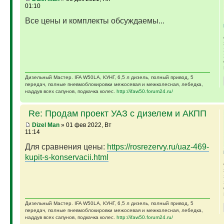
01:10
Все цены и комплекты обсуждаемы...
Дизельный Мастер. IFA W50LA, КУНГ, 6,5 л дизель, полный привод, 5
передач, полные пневмоблокировки межосевая и межколесная, лебедка,
наддув всех сапунов, подкачка колес.
http://ifaw50.forum24.ru/
Re: Продам проект УАЗ с дизелем и АКПП
Dizel Man
» 01 фев 2022, Вт
11:14
Для сравнения цены:
https://rosrezervy.ru/uaz-469-
kupit-s-konservacii.html
Дизельный Мастер. IFA W50LA, КУНГ, 6,5 л дизель, полный привод, 5
передач, полные пневмоблокировки межосевая и межколесная, лебедка,
наддув всех сапунов, подкачка колес.
http://ifaw50.forum24.ru/