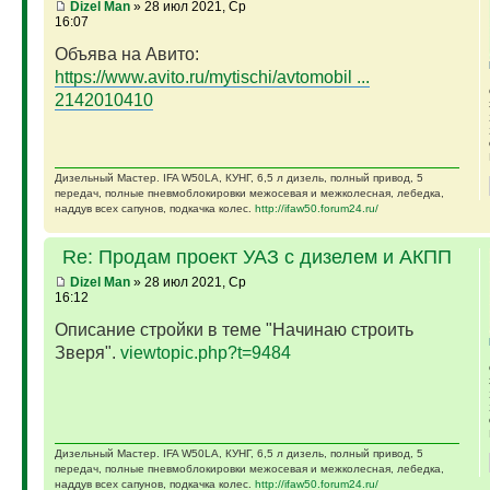
Dizel Man
» 28 июл 2021, Ср
16:07
Объява на Авито:
https://www.avito.ru/mytischi/avtomobil ...
2142010410
Дизельный Мастер. IFA W50LA, КУНГ, 6,5 л дизель, полный привод, 5
передач, полные пневмоблокировки межосевая и межколесная, лебедка,
наддув всех сапунов, подкачка колес.
http://ifaw50.forum24.ru/
Re: Продам проект УАЗ с дизелем и АКПП
Dizel Man
» 28 июл 2021, Ср
16:12
Описание стройки в теме "Начинаю строить
Зверя".
viewtopic.php?t=9484
Дизельный Мастер. IFA W50LA, КУНГ, 6,5 л дизель, полный привод, 5
передач, полные пневмоблокировки межосевая и межколесная, лебедка,
наддув всех сапунов, подкачка колес.
http://ifaw50.forum24.ru/