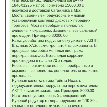
«Питерский» экспедиционный багажник
1840Х1225 Patriot. Примерно 15000.00 с
покупкой и доставкой багажника в Мск.
Мосты «военные», редукторные + новый
установочный комплект дисковых передних
тормозов. Мосты перебраны полностью,
очищены и окрашены. Заменены все сальники/
прокладки. Примерно 80000.00
Рама, доработана под установку дизеля с АКПП.
Штатные УАЗовские кронштейны сохранены. В
процессе постройки менялся цвет, рама
перекрашивалась. Без следов коррозии,
произведена в начале 70-х годов.
Рессоры, практически новые, перебранные и
окрашенные полистно, дополнительно полистно
прокованы.
Рулевая колонка от а/м Тойота Ноах, с
гидроусилителем, подрульным переключателем
АКПП и замком зажигания. Примерно 8000.00
Изготовлен установочный спецкронштейн.
Рулевой редуктор от «праворульного» ТЛК-80 с
клапаном регулировки усилия на руле в