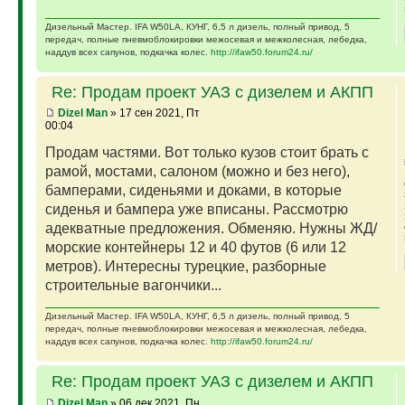
Дизельный Мастер. IFA W50LA, КУНГ, 6,5 л дизель, полный привод, 5
передач, полные пневмоблокировки межосевая и межколесная, лебедка,
наддув всех сапунов, подкачка колес.
http://ifaw50.forum24.ru/
Re: Продам проект УАЗ с дизелем и АКПП
Dizel Man
» 17 сен 2021, Пт
00:04
Продам частями. Вот только кузов стоит брать с
рамой, мостами, салоном (можно и без него),
бамперами, сиденьями и доками, в которые
сиденья и бампера уже вписаны. Рассмотрю
адекватные предложения. Обменяю. Нужны ЖД/
морские контейнеры 12 и 40 футов (6 или 12
метров). Интересны турецкие, разборные
строительные вагончики...
Дизельный Мастер. IFA W50LA, КУНГ, 6,5 л дизель, полный привод, 5
передач, полные пневмоблокировки межосевая и межколесная, лебедка,
наддув всех сапунов, подкачка колес.
http://ifaw50.forum24.ru/
Re: Продам проект УАЗ с дизелем и АКПП
Dizel Man
» 06 дек 2021, Пн