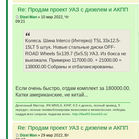
Re: Продам проект УАЗ с дизелем и АКПП
Dizel Man
» 10 мар 2022, Чт
09:21
Колеса. Шина Interco (Интерко) TSL 33x12.5-
15LT 5 штук. Новые стальные диски OFF-
ROAD Wheels 5x139.7 (5x5.5) УАЗ. Из бокса не
выезжали. Примерно 117000.00. + 21000.00 =
138000.00 Собраны и отбалансированны.
Если очень быстро, отдам комплект за 180000.00.
Катки американские, не китай...
Дизельный Мастер. IFA W50LA, КУНГ, 6,5 л дизель, полный привод, 5
передач, полные пневмоблокировки межосевая и межколесная, лебедка,
наддув всех сапунов, подкачка колес.
http://ifaw50.forum24.ru/
Re: Продам проект УАЗ с дизелем и АКПП
Dizel Man
» 29 мар 2022, Вт