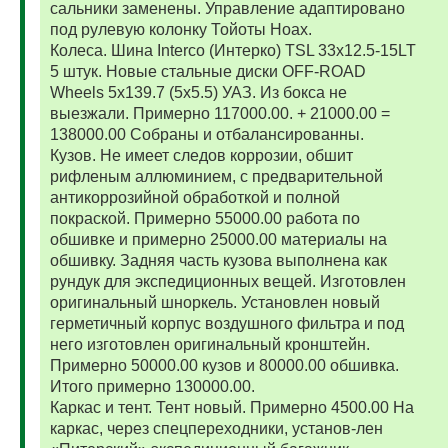
сальники заменены. Управление адаптировано
под рулевую колонку Тойоты Ноах.
Колеса. Шина Interco (Интерко) TSL 33x12.5-15LT
5 штук. Новые стальные диски OFF-ROAD
Wheels 5x139.7 (5x5.5) УАЗ. Из бокса не
выезжали. Примерно 117000.00. + 21000.00 =
138000.00 Собраны и отбалансированны.
Кузов. Не имеет следов коррозии, обшит
рифленым аллюминием, с предварительной
антикоррозийной обработкой и полной
покраской. Примерно 55000.00 работа по
обшивке и примерно 25000.00 материалы на
обшивку. Задняя часть кузова выполнена как
рундук для экспедиционных вещей. Изготовлен
оригинальный шноркель. Установлен новый
герметичный корпус воздушного фильтра и под
него изготовлен оригинальный кронштейн.
Примерно 50000.00 кузов и 80000.00 обшивка.
Итого примерно 130000.00.
Каркас и тент. Тент новый. Примерно 4500.00 На
каркас, через спецпереходники, установ-лен