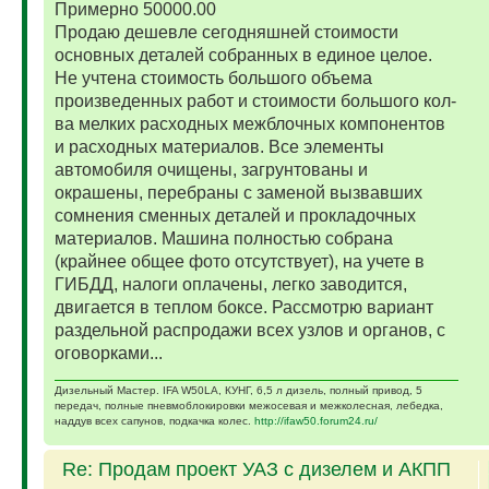
Примерно 50000.00
Продаю дешевле сегодняшней стоимости
основных деталей собранных в единое целое.
Не учтена стоимость большого объема
произведенных работ и стоимости большого кол-
ва мелких расходных межблочных компонентов
и расходных материалов. Все элементы
автомобиля очищены, загрунтованы и
окрашены, перебраны с заменой вызвавших
сомнения сменных деталей и прокладочных
материалов. Машина полностью собрана
(крайнее общее фото отсутствует), на учете в
ГИБДД, налоги оплачены, легко заводится,
двигается в теплом боксе. Рассмотрю вариант
раздельной распродажи всех узлов и органов, с
оговорками...
Дизельный Мастер. IFA W50LA, КУНГ, 6,5 л дизель, полный привод, 5
передач, полные пневмоблокировки межосевая и межколесная, лебедка,
наддув всех сапунов, подкачка колес.
http://ifaw50.forum24.ru/
Re: Продам проект УАЗ с дизелем и АКПП