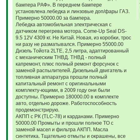
бампера РАФ». В переднем бампере
установлена лебедка и линзовые доп/фары ГАЗ.
Примерно 50000.00 за бампера.
Лебедка автомобильная электрическая с
датчиком перегрева мотора. Come-Up Seal DS-
9.5 12V 4309 кг. Не Китай. Новая, из коробки, трос
ни разу не разматывался. Примерно 55000.00
Дизель Тойота 2LTE, 2,5 литра, адаптированный
с механическим ТНВД. ТНВД - полный
капремонт, плюс полный ремонт форсунок с
заменой распылителей. Дизельный двигатель и
топливная аппаратура прошли полный
капитальный ремонт с оригинальными
комплекту-ющими, в 2009 году они были
доступны. Примерно 180000.00 в комплекте
авто, отдельно дороже. Работоспособность
продемонстрирую.
АКПП с РК (TLC-78) и карданами. Примерно
50000.00 Промыты и прошли полное ТО с
заменой масел и фильтра АКПП. Масла
синтетика. Тщательно отмыты и окрашены, все