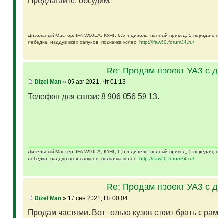
Предлагайте, обсудим.
Дизельный Мастер. IFA W50LA, КУНГ, 6,5 л дизель, полный привод, 5 передач,
лебедка, наддув всех сапунов, подкачка колес.
http://ifaw50.forum24.ru/
Re: Продам проект УАЗ с 
Dizel Man
» 05 авг 2021, Чт 01:13
Телефон для связи: 8 906 056 59 13.
Дизельный Мастер. IFA W50LA, КУНГ, 6,5 л дизель, полный привод, 5 передач,
лебедка, наддув всех сапунов, подкачка колес.
http://ifaw50.forum24.ru/
Re: Продам проект УАЗ с 
Dizel Man
» 17 сен 2021, Пт 00:04
Продам частями. Вот только кузов стоит брать с ра