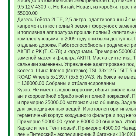
Лебедка автомобильная электрическая с датчиком 
9.5 12V 4309 кг. Не Китай. Новая, из коробки, трос
55000.00
Дизель Тойота 2LTE, 2,5 литра, адаптированный с
капремонт, плюс полный ремонт форсунок с замено
и топливная аппаратура прошли полный капитальн
комплекту-ющими, в 2009 году они были доступны. 
отдельно дороже. Работоспособность продемонстр
АКПП с РК (TLC-78) и карданами. Примерно 50000.
заменой масел и фильтра АКПП. Масла синтетика. 
сальники заменены. Управление адаптировано под 
Колеса. Шина Interco (Интерко) TSL 33x12.5-15LT 5
ROAD Wheels 5x139.7 (5x5.5) УАЗ. Из бокса не вые
= 138000.00 Собраны и отбалансированны.
Кузов. Не имеет следов коррозии, обшит рифленым
антикоррозийной обработкой и полной покраской. 
и примерно 25000.00 материалы на обшивку. Задняя
для экспедиционных вещей. Изготовлен оригиналь
герметичный корпус воздушного фильтра и под нег
Примерно 50000.00 кузов и 80000.00 обшивка. Итог
Каркас и тент. Тент новый. Примерно 4500.00 На ка
лен «Питерский» экспедиционный багажник 1840Х122