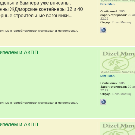
сиденья и бампера уже вписаны.
Dizel Man
жны ЖД/морские контейнеры 12 и 40
Сообщений:
505
орные строительные вагончики...
Зарегистрирован:
29 ап
22:22
Откуда:
Близ Мытищ
 полные пневмоблокировки межосевая и межколесная,
дизелем и АКПП
Dizel Man
Сообщений:
505
Зарегистрирован:
29 ап
22:22
Откуда:
Близ Мытищ
 полные пневмоблокировки межосевая и межколесная,
дизелем и АКПП