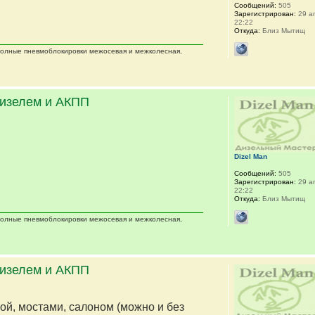
Сообщений:
505
Зарегистрирован:
29 ап
22:22
Откуда:
Близ Мытищ
 полные пневмоблокировки межосевая и межколесная,
дизелем и АКПП
Dizel Man
Сообщений:
505
Зарегистрирован:
29 ап
22:22
Откуда:
Близ Мытищ
 полные пневмоблокировки межосевая и межколесная,
дизелем и АКПП
мой, мостами, салоном (можно и без