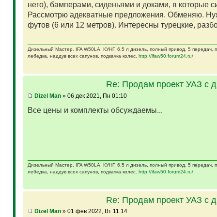
него), бамперами, сиденьями и доками, в которые 
Рассмотрю адекватные предложения. Обменяю. Ну
футов (6 или 12 метров). Интересны турецкие, разб
Дизельный Мастер. IFA W50LA, КУНГ, 6,5 л дизель, полный привод, 5 передач,
лебедка, наддув всех сапунов, подкачка колес.
http://ifaw50.forum24.ru/
Re: Продам проект УАЗ с 
Dizel Man
» 06 дек 2021, Пн 01:10
Все цены и комплекты обсуждаемы...
Дизельный Мастер. IFA W50LA, КУНГ, 6,5 л дизель, полный привод, 5 передач,
лебедка, наддув всех сапунов, подкачка колес.
http://ifaw50.forum24.ru/
Re: Продам проект УАЗ с 
Dizel Man
» 01 фев 2022, Вт 11:14