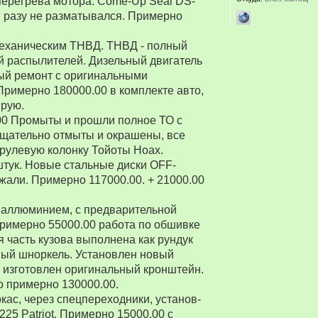
перегрева мотора. Come-Up Seal DS-
 ни разу не разматывался. Примерно
 механическим ТНВД. ТНВД - полный
й распылителей. Дизельный двигатель
ый ремонт с оригинальными
Примерно 180000.00 в комплекте авто,
ирую.
00 Промыты и прошли полное ТО с
Тщательно отмыты и окрашены, все
рулевую колонку Тойоты Ноах.
 штук. Новые стальные диски OFF-
зжали. Примерно 117000.00. + 21000.00
 аллюминием, с предварительной
Примерно 55000.00 работа по обшивке
 часть кузова выполнена как рундук
ный шноркель. Установлен новый
о изготовлен оригинальный кронштейн.
о примерно 130000.00.
ркас, через спецпереходники, установ-
5 Patriot. Примерно 15000.00 с