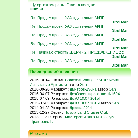
Щугор, катамараны. Отчет о поездке
Klim58
Re: Продам проект УАЗ с дизелем и АКПП
Dizel Man
Re: Продам проект УАЗ с дизелем и АКПП
Dizel Man
Re: Продам проект УАЗ с дизелем и АКПП
Dizel Man
Re: Продам проект УАЗ с дизелем и АКПП
Dizel Man
Re: Начинаю строить ЗВЕРЯ - 2. ПРОДОЛЖЕНИЕ 2 :)
Dizel Man
Re: Продам проект УАЗ с дизелем и АКПП
Dizel Man
Последние обновления
2016-10-14 Статья:
Goodyear Wrangler MT/R Kevlar.
Испытание Арктикой.
автор
Gan
2016-09-26 Маршрут :
Дмитров-Дубна
автор
Gan
2016-04-07 Репортаж:
ДезОриентирование №1604
2015-07-03 Репортаж:
ДезО 18.07.2015!
2015-07-03 Маршрут :
ДезО 18.07.2015!
автор
Gan
2014-04-28 Репортаж:
Дрезна 2014
2013-12-27 Сервис:
Toyota Land Cruiser Club
2013-11-21 Сервис:
Мастерская авто-мото клуба
`ТракТорисТы`
Реклама