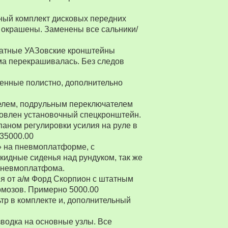
ный комплект дисковых передних
 окрашены. Заменены все сальники/
Штатные УАЗовские кронштейны
ма перекрашивалась. Без следов
енные полистно, дополнительно
ителем, подрульным переключателем
товлен установочный спецкронштейн.
паном регулировки усилия на руле в
 35000.00
» на пневмоплатформе, с
ткидные сиденья над рундуком, так же
 пневмоплатфома.
я от а/м Форд Скорпион с штатным
рмозов. Примерно 5000.00
р в комплекте и, дополнительный
водка на основные узлы. Все