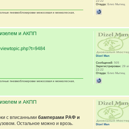
22:22
Откуда:
Близ Мытищ
 полные пневмоблокировки межосевая и межколесная,
дизелем и АКПП
.
viewtopic.php?t=9484
Dizel Man
Сообщений:
505
Зарегистрирован:
29 ап
22:22
Откуда:
Близ Мытищ
 полные пневмоблокировки межосевая и межколесная,
дизелем и АКПП
оки с вписанными
бамперами РАФ и
кузовом. Остальное можно и врозь.
Dizel Man