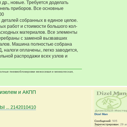
 др., новые. Требуется доделать
нель приборов. Все основные
00
деталей собранных в единое целое.
ых работ и стоимости большого кол-
асходных материалов. Все элементы
еребраны с заменой вызвавших
алов. Машина полностью собрана
Д, налоги оплачены, легко заводится,
ельной распродажи всех узлов и
 полные пневмоблокировки межосевая и межколесная,
дизелем и АКПП
bil ... 2142010410
Dizel Man
Сообщений:
505
Зарегистрирован:
29 ап