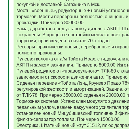
покупкой и доставкой багажника в Мск.
Мосты «военные», редукторные + новый установоч
тормозов. Мосты перебраны полностью, очищены и
прокладки. Примерно 80000.00
Рама, доработана под установку дизеля с АКПП. 
сохранены. В процессе постройки менялся цвет, ра
коррозии, произведена в начале 70-х годов.
Рессоры, практически новые, перебранные и окраш
полистно прокованы.
Рулевая колонка от а/м Тойота Ноах, с гидроусил
АКПП и замком зажигания. Примерно 8000.00 Изго
Рулевой редуктор от «праворульного» ТЛК-80 с кла
зависимости от скорости движения авто. Примерно
Сиденья передние «Тойота Лэнд Круизер Прадо 78
регулировкой жесткости и амортизацией. Задние, о
от ТЛК-78. Примерно 35000.00 сиденья и 20000.00
Тормозная система. Установлен модулятор давлени
педальным узлом, взамен вакуумного усилителя то
Установлен новый Мицубишевский топливный фильт
фильтр-сепаратор топлива. Примерно 15000.00
Электрика. Штатный новый жгут 31512, плюс допраз