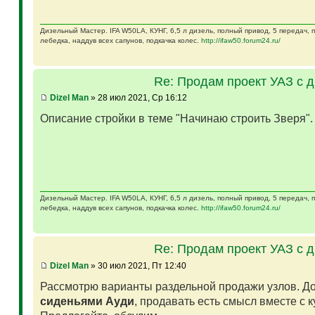
Дизельный Мастер. IFA W50LA, КУНГ, 6,5 л дизель, полный привод, 5 передач,
лебедка, наддув всех сапунов, подкачка колес.
http://ifaw50.forum24.ru/
Re: Продам проект УАЗ с 
Dizel Man
» 28 июл 2021, Ср 16:12
Описание стройки в теме "Начинаю строить Зверя"
Дизельный Мастер. IFA W50LA, КУНГ, 6,5 л дизель, полный привод, 5 передач,
лебедка, наддув всех сапунов, подкачка колес.
http://ifaw50.forum24.ru/
Re: Продам проект УАЗ с 
Dizel Man
» 30 июл 2021, Пт 12:40
Рассмотрю варианты раздельной продажи узлов. Д
сиденьями Ауди
, продавать есть смысл вместе с 