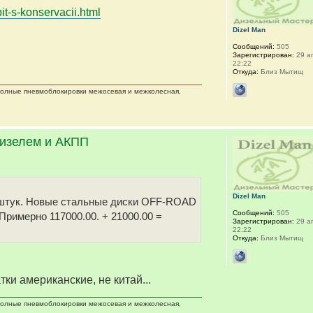
it-s-konservacii.html
Dizel Man
Сообщений:
505
Зарегистрирован:
29 ап
22:22
Откуда:
Близ Мытищ
 полные пневмоблокировки межосевая и межколесная,
дизелем и АКПП
Dizel Man
 5 штук. Новые стальные диски OFF-ROAD
Сообщений:
505
 Примерно 117000.00. + 21000.00 =
Зарегистрирован:
29 ап
22:22
Откуда:
Близ Мытищ
тки американские, не китай...
 полные пневмоблокировки межосевая и межколесная,