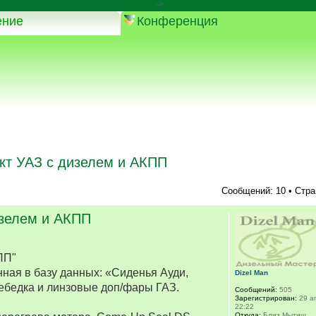
-->
ение
Конференция
кт УАЗ с дизелем и АКПП
Сообщений: 10 • Стр
изелем и АКПП
ПП"
ная в базу данных: «Сиденья Ауди,
Dizel Man
ебедка и линзовые доп/фары ГАЗ.
Сообщений:
505
Зарегистрирован:
29 ап
22:22
Откуда:
Близ Мытищ