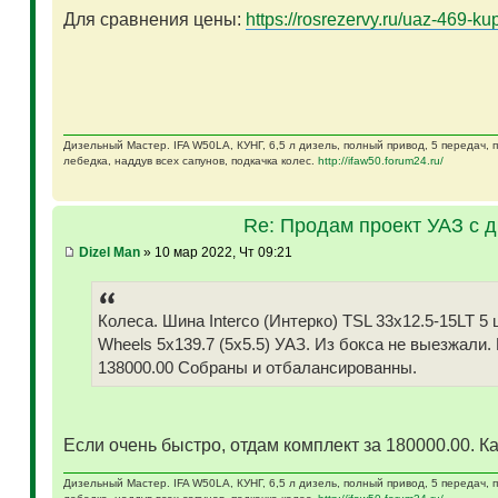
Для сравнения цены:
https://rosrezervy.ru/uaz-469-kup
Дизельный Мастер. IFA W50LA, КУНГ, 6,5 л дизель, полный привод, 5 передач,
лебедка, наддув всех сапунов, подкачка колес.
http://ifaw50.forum24.ru/
Re: Продам проект УАЗ с 
Dizel Man
» 10 мар 2022, Чт 09:21
Колеса. Шина Interco (Интерко) TSL 33x12.5-15LT
Wheels 5x139.7 (5x5.5) УАЗ. Из бокса не выезжали.
138000.00 Собраны и отбалансированны.
Если очень быстро, отдам комплект за 180000.00. Ка
Дизельный Мастер. IFA W50LA, КУНГ, 6,5 л дизель, полный привод, 5 передач,