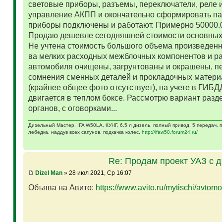
световые приборы, разъемы, переключатели, реле и
управление АКПП и окончательно сформировать па
приборы подключены и работают. Примерно 50000.
Продаю дешевле сегодняшней стоимости основных 
Не учтена стоимость большого объема произведенн
ва мелких расходных межблочных компонентов и р
автомобиля очищены, загрунтованы и окрашены, п
сомнения сменных деталей и прокладочных матери
(крайнее общее фото отсутствует), на учете в ГИБД
двигается в теплом боксе. Рассмотрю вариант разд
органов, с оговорками...
Дизельный Мастер. IFA W50LA, КУНГ, 6,5 л дизель, полный привод, 5 передач,
лебедка, наддув всех сапунов, подкачка колес.
http://ifaw50.forum24.ru/
Re: Продам проект УАЗ с 
Dizel Man
» 28 июл 2021, Ср 16:07
Объява на Авито:
https://www.avito.ru/mytischi/avtomo