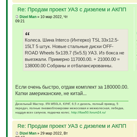
Re: Продам проект УАЗ с дизелем и АКПП
Dizel Man
» 10 мар 2022, Чт
09:21
Колеса. Шина Interco (Интерко) TSL 33x12.5-
15LT 5 штук. Новые стальные диски OFF-
ROAD Wheels 5x139.7 (5x5.5) УАЗ. Из бокса не
выезжали. Примерно 117000.00. + 21000.00 =
138000.00 Собраны и отбалансированны.
Если очень быстро, отдам комплект за 180000.00.
Катки американские, не китай...
Дизельный Мастер. IFA W50LA, КУНГ, 6,5 л дизель, полный привод, 5
передач, полные пневмоблокировки межосевая и межколесная, лебедка,
наддув всех сапунов, подкачка колес.
http://ifaw50.forum24.ru/
Re: Продам проект УАЗ с дизелем и АКПП
Dizel Man
» 29 мар 2022, Вт