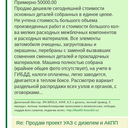
Примерно 50000.00
Продаю дешевле сегодняшней стоимости
основных деталей собранных в единое целое.
Не учтена стоимость большого объема
произведенных работ и стоимости большого кол-
ва мелких расходных межблочных компонентов
и расходных материалов. Все элементы
автомобиля очищены, загрунтованы и
окрашены, перебраны с заменой вызвавших
сомнения сменных деталей и прокладочных
материалов. Машина полностью собрана
(крайнее общее фото отсутствует), на учете в
ГИБДД, налоги оплачены, легко заводится,
двигается в теплом боксе. Рассмотрю вариант
раздельной распродажи всех узлов и органов, с
оговорками...
Дизельный Мастер. IFA W50LA, КУНГ, 6,5 л дизель, полный привод, 5
передач, полные пневмоблокировки межосевая и межколесная, лебедка,
наддув всех сапунов, подкачка колес.
http://ifaw50.forum24.ru/
Re: Продам проект УАЗ с дизелем и АКПП