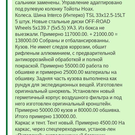
сальники заменены. Управление адаптировано
под рулевую колонку Тойоты Ноах.
Колеса. Шина Interco (Интерко) TSL 33x12.5-15LT
5 штук. Новые стальные диски OFF-ROAD
Wheels 5x139.7 (5x5.5) УАЗ. Из бокса не
выезжали. Примерно 117000.00. + 21000.00 =
138000.00 Собраны и отбалансированны.
Кузов. Не имеет следов коррозии, обшит
рифленым аллюминием, с предварительной
антикоррозийной обработкой и полной
покраской. Примерно 55000.00 работа по
обшивке и примерно 25000.00 материалы на
обшивку. Задняя часть кузова выполнена как
рундук для экспедиционных вещей. Изготовлен
оригинальный шноркель. Установлен новый
герметичный корпус воздушного фильтра и под
него изготовлен оригинальный кронштейн.
Примерно 50000.00 кузов и 80000.00 обшивка.
Итого примерно 130000.00.
Каркас и тент. Тент новый. Примерно 4500.00 На
каркас, через спецпереходники, установ-лен