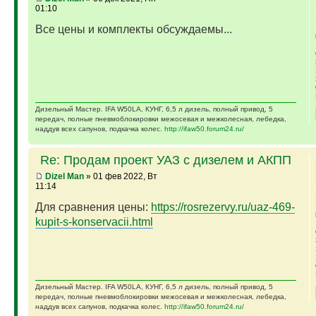
01:10
Все цены и комплекты обсуждаемы...
Дизельный Мастер. IFA W50LA, КУНГ, 6,5 л дизель, полный привод, 5
передач, полные пневмоблокировки межосевая и межколесная, лебедка,
наддув всех сапунов, подкачка колес.
http://ifaw50.forum24.ru/
Re: Продам проект УАЗ с дизелем и АКПП
Dizel Man
» 01 фев 2022, Вт
11:14
Для сравнения цены:
https://rosrezervy.ru/uaz-469-
kupit-s-konservacii.html
Дизельный Мастер. IFA W50LA, КУНГ, 6,5 л дизель, полный привод, 5
передач, полные пневмоблокировки межосевая и межколесная, лебедка,
наддув всех сапунов, подкачка колес.
http://ifaw50.forum24.ru/