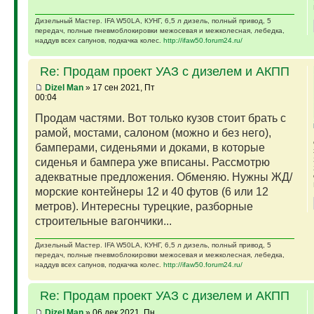
Дизельный Мастер. IFA W50LA, КУНГ, 6,5 л дизель, полный привод, 5
передач, полные пневмоблокировки межосевая и межколесная, лебедка,
наддув всех сапунов, подкачка колес.
http://ifaw50.forum24.ru/
Re: Продам проект УАЗ с дизелем и АКПП
Dizel Man
» 17 сен 2021, Пт
00:04
Продам частями. Вот только кузов стоит брать с
рамой, мостами, салоном (можно и без него),
бамперами, сиденьями и доками, в которые
сиденья и бампера уже вписаны. Рассмотрю
адекватные предложения. Обменяю. Нужны ЖД/
морские контейнеры 12 и 40 футов (6 или 12
метров). Интересны турецкие, разборные
строительные вагончики...
Дизельный Мастер. IFA W50LA, КУНГ, 6,5 л дизель, полный привод, 5
передач, полные пневмоблокировки межосевая и межколесная, лебедка,
наддув всех сапунов, подкачка колес.
http://ifaw50.forum24.ru/
Re: Продам проект УАЗ с дизелем и АКПП
Dizel Man
» 06 дек 2021, Пн