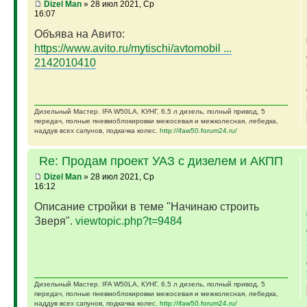
Dizel Man
» 28 июл 2021, Ср
16:07
Объява на Авито:
https://www.avito.ru/mytischi/avtomobil ...
2142010410
Дизельный Мастер. IFA W50LA, КУНГ, 6,5 л дизель, полный привод, 5
передач, полные пневмоблокировки межосевая и межколесная, лебедка,
наддув всех сапунов, подкачка колес.
http://ifaw50.forum24.ru/
Re: Продам проект УАЗ с дизелем и АКПП
Dizel Man
» 28 июл 2021, Ср
16:12
Описание стройки в теме "Начинаю строить
Зверя".
viewtopic.php?t=9484
Дизельный Мастер. IFA W50LA, КУНГ, 6,5 л дизель, полный привод, 5
передач, полные пневмоблокировки межосевая и межколесная, лебедка,
наддув всех сапунов, подкачка колес.
http://ifaw50.forum24.ru/