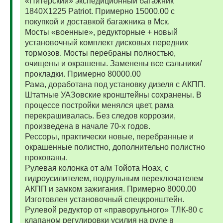
«Питерский» экспедиционный багажник
1840Х1225 Patriot. Примерно 15000.00 с
покупкой и доставкой багажника в Мск.
Мосты «военные», редукторные + новый
установочный комплект дисковых передних
тормозов. Мосты перебраны полностью,
очищены и окрашены. Заменены все сальники/
прокладки. Примерно 80000.00
Рама, доработана под установку дизеля с АКПП.
Штатные УАЗовские кронштейны сохранены. В
процессе постройки менялся цвет, рама
перекрашивалась. Без следов коррозии,
произведена в начале 70-х годов.
Рессоры, практически новые, перебранные и
окрашенные полистно, дополнительно полистно
прокованы.
Рулевая колонка от а/м Тойота Ноах, с
гидроусилителем, подрульным переключателем
АКПП и замком зажигания. Примерно 8000.00
Изготовлен установочный спецкронштейн.
Рулевой редуктор от «праворульного» ТЛК-80 с
клапаном регулировки усилия на руле в