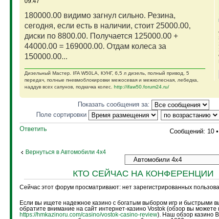
09:47
180000.00 видимо загнул сильно. Резина,
сегодня, если есть в наличии, стоит 25000.00,
диски по 8800.00. Получается 125000.00 +
44000.00 = 169000.00. Отдам колеса за
150000.00...
Дизельный Мастер. IFA W50LA, КУНГ, 6,5 л дизель, полный привод, 5
передач, полные пневмоблокировки межосевая и межколесная, лебедка,
наддув всех сапунов, подкачка колес.
http://ifaw50.forum24.ru/
Показать сообщения за:
Поле сортировки
Ответить
Сообщений: 10 
Вернуться в Автомобили 4х4
КТО СЕЙЧАС НА КОНФЕРЕНЦИИ
Сейчас этот форум просматривают: нет зарегистрированных пользоват
Если вы ищете надежное казино с богатым выбором игр и быстрыми в
обратите внимание на сайт интернет-казино Vostok (обзор вы можете 
https://hmkazinoru.com/casino/vostok-casino-review
). Наш обзор казино 