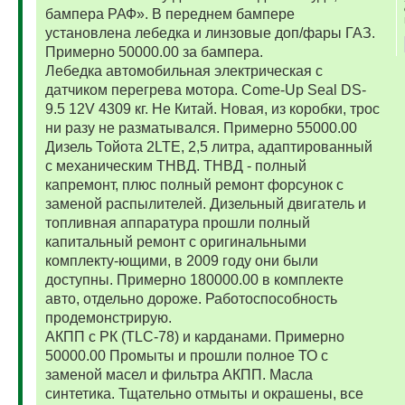
бампера РАФ». В переднем бампере
установлена лебедка и линзовые доп/фары ГАЗ.
Примерно 50000.00 за бампера.
Лебедка автомобильная электрическая с
датчиком перегрева мотора. Come-Up Seal DS-
9.5 12V 4309 кг. Не Китай. Новая, из коробки, трос
ни разу не разматывался. Примерно 55000.00
Дизель Тойота 2LTE, 2,5 литра, адаптированный
с механическим ТНВД. ТНВД - полный
капремонт, плюс полный ремонт форсунок с
заменой распылителей. Дизельный двигатель и
топливная аппаратура прошли полный
капитальный ремонт с оригинальными
комплекту-ющими, в 2009 году они были
доступны. Примерно 180000.00 в комплекте
авто, отдельно дороже. Работоспособность
продемонстрирую.
АКПП с РК (TLC-78) и карданами. Примерно
50000.00 Промыты и прошли полное ТО с
заменой масел и фильтра АКПП. Масла
синтетика. Тщательно отмыты и окрашены, все