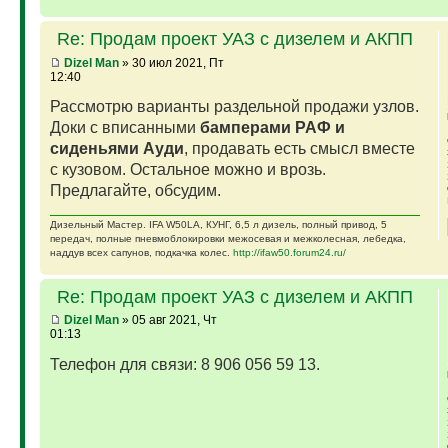
Re: Продам проект УАЗ с дизелем и АКПП
Dizel Man
» 30 июл 2021, Пт
12:40
Рассмотрю варианты раздельной продажи узлов.
Доки с вписанными
бамперами РАФ и
сиденьями Ауди
, продавать есть смысл вместе
с кузовом. Остальное можно и врозь.
Предлагайте, обсудим.
Дизельный Мастер. IFA W50LA, КУНГ, 6,5 л дизель, полный привод, 5
передач, полные пневмоблокировки межосевая и межколесная, лебедка,
наддув всех сапунов, подкачка колес.
http://ifaw50.forum24.ru/
Re: Продам проект УАЗ с дизелем и АКПП
Dizel Man
» 05 авг 2021, Чт
01:13
Телефон для связи: 8 906 056 59 13.