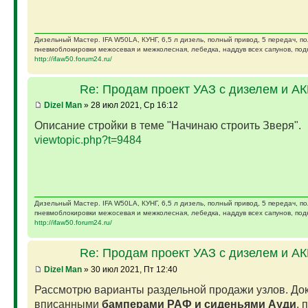
Дизельный Мастер. IFA W50LA, КУНГ, 6,5 л дизель, полный привод, 5 передач, п
пневмоблокировки межосевая и межколесная, лебедка, наддув всех сапунов, подк
http://ifaw50.forum24.ru/
Re: Продам проект УАЗ с дизелем и А
Dizel Man
» 28 июл 2021, Ср 16:12
Описание стройки в теме "Начинаю строить Зверя".
viewtopic.php?t=9484
Дизельный Мастер. IFA W50LA, КУНГ, 6,5 л дизель, полный привод, 5 передач, п
пневмоблокировки межосевая и межколесная, лебедка, наддув всех сапунов, подк
http://ifaw50.forum24.ru/
Re: Продам проект УАЗ с дизелем и А
Dizel Man
» 30 июл 2021, Пт 12:40
Рассмотрю варианты раздельной продажи узлов. Док
вписанными
бамперами РАФ и сиденьями Ауди
, 