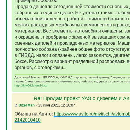
Примерно 50000.00
Продаю дешевле сегодняшней стоимости основных 
собранных в единое целое. Не учтена стоимость бо
объема произведенных работ и стоимости большого 
мелких расходных межблочных компонентов и расх
материалов. Все элементы автомобиля очищены, за
и окрашены, перебраны с заменой вызвавших сомн
сменных деталей и прокладочных материалов. Маш
полностью собрана (крайнее общее фото отсутствует)
в ГИБДД, налоги оплачены, легко заводится, двигает
боксе. Рассмотрю вариант раздельной распродажи в
органов, с оговорками...
Дизельный Мастер. IFA W50LA, КУНГ, 6,5 л дизель, полный привод, 5 передач, п
пневмоблокировки межосевая и межколесная, лебедка, наддув всех сапунов, подк
http://ifaw50.forum24.ru/
Re: Продам проект УАЗ с дизелем и А
Dizel Man
» 28 июл 2021, Ср 16:07
Объява на Авито:
https://www.avito.ru/mytischi/avtomobil
2142010410