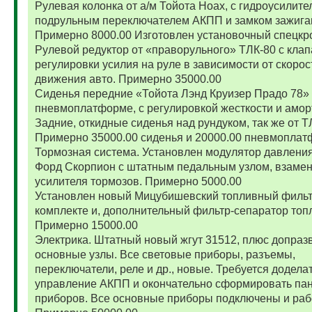
Рулевая колонка от а/м Тойота Ноах, с гидроусилите
подрульным переключателем АКПП и замком зажига
Примерно 8000.00 Изготовлен установочный спецкр
Рулевой редуктор от «праворульного» ТЛК-80 с кла
регулировки усилия на руле в зависимости от скорос
движения авто. Примерно 35000.00
Сиденья передние «Тойота Лэнд Круизер Прадо 78»
пневмоплатформе, с регулировкой жесткости и амор
Задние, откидные сиденья над рундуком, так же от Т
Примерно 35000.00 сиденья и 20000.00 пневмоплат
Тормозная система. Установлен модулятор давления
Форд Скорпион с штатным педальным узлом, взамен
усилителя тормозов. Примерно 5000.00
Установлен новый Мицубишевский топливный фильт
комплекте и, дополнительный фильтр-сепаратор топ
Примерно 15000.00
Электрика. Штатный новый жгут 31512, плюс допраз
основные узлы. Все световые приборы, разъемы,
переключатели, реле и др., новые. Требуется додела
управление АКПП и окончательно сформировать па
приборов. Все основные приборы подключены и раб