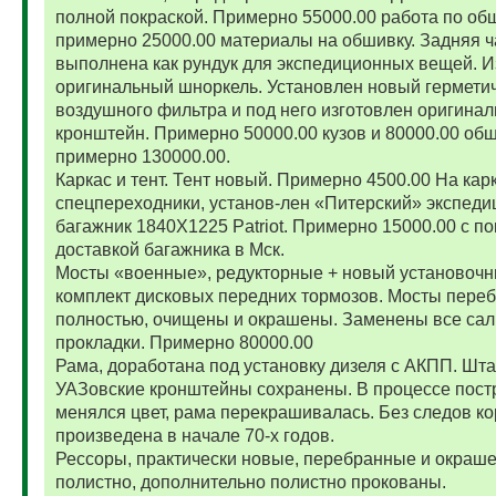
полной покраской. Примерно 55000.00 работа по об
примерно 25000.00 материалы на обшивку. Задняя ч
выполнена как рундук для экспедиционных вещей. И
оригинальный шноркель. Установлен новый гермети
воздушного фильтра и под него изготовлен оригина
кронштейн. Примерно 50000.00 кузов и 80000.00 обш
примерно 130000.00.
Каркас и тент. Тент новый. Примерно 4500.00 На карк
спецпереходники, установ-лен «Питерский» экспед
багажник 1840Х1225 Patriot. Примерно 15000.00 с по
доставкой багажника в Мск.
Мосты «военные», редукторные + новый установоч
комплект дисковых передних тормозов. Мосты пере
полностью, очищены и окрашены. Заменены все сал
прокладки. Примерно 80000.00
Рама, доработана под установку дизеля с АКПП. Шт
УАЗовские кронштейны сохранены. В процессе пост
менялся цвет, рама перекрашивалась. Без следов ко
произведена в начале 70-х годов.
Рессоры, практически новые, перебранные и окраш
полистно, дополнительно полистно прокованы.