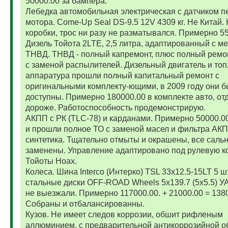
50000.00 за бампера.
Лебедка автомобильная электрическая с датчиком п
мотора. Come-Up Seal DS-9.5 12V 4309 кг. Не Китай. 
коробки, трос ни разу не разматывался. Примерно 5
Дизель Тойота 2LTE, 2,5 литра, адаптированный с м
ТНВД. ТНВД - полный капремонт, плюс полный ремо
с заменой распылителей. Дизельный двигатель и то
аппаратура прошли полный капитальный ремонт с
оригинальными комплекту-ющими, в 2009 году они 
доступны. Примерно 180000.00 в комплекте авто, от
дороже. Работоспособность продемонстрирую.
АКПП с РК (TLC-78) и карданами. Примерно 50000.
и прошли полное ТО с заменой масел и фильтра АК
синтетика. Тщательно отмыты и окрашены, все саль
заменены. Управление адаптировано под рулевую к
Тойоты Ноах.
Колеса. Шина Interco (Интерко) TSL 33x12.5-15LT 5 
стальные диски OFF-ROAD Wheels 5x139.7 (5x5.5) УА
не выезжали. Примерно 117000.00. + 21000.00 = 138
Собраны и отбалансированны.
Кузов. Не имеет следов коррозии, обшит рифленым
аллюминием, с предварительной антикоррозийной о