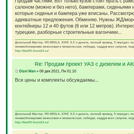
Продам частями. Вот только кузов стоит брать с рам
салоном (можно и без него), бамперами, сиденьями и
которые сиденья и бампера уже вписаны. Рассмотр
адекватные предложения. Обменяю. Нужны ЖД/мор
контейнеры 12 и 40 футов (6 или 12 метров). Интере
турецкие, разборные строительные вагончики...
Дизельный Мастер. IFA W50LA, КУНГ, 6,5 л дизель, полный привод, 5 передач, п
пневмоблокировки межосевая и межколесная, лебедка, наддув всех сапунов, подк
http://ifaw50.forum24.ru/
Re: Продам проект УАЗ с дизелем и А
Dizel Man
» 06 дек 2021, Пн 01:10
Все цены и комплекты обсуждаемы...
Дизельный Мастер. IFA W50LA, КУНГ, 6,5 л дизель, полный привод, 5 передач, п
пневмоблокировки межосевая и межколесная, лебедка, наддув всех сапунов, подк
http://ifaw50.forum24.ru/