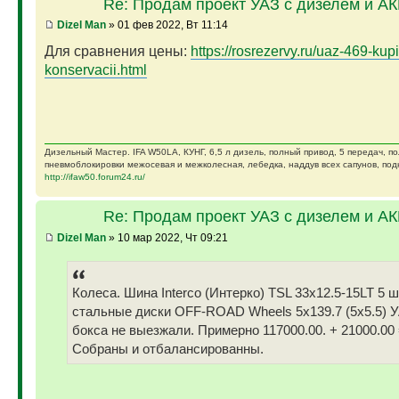
Re: Продам проект УАЗ с дизелем и А
Dizel Man
» 01 фев 2022, Вт 11:14
Для сравнения цены:
https://rosrezervy.ru/uaz-469-kupi
konservacii.html
Дизельный Мастер. IFA W50LA, КУНГ, 6,5 л дизель, полный привод, 5 передач, п
пневмоблокировки межосевая и межколесная, лебедка, наддув всех сапунов, подк
http://ifaw50.forum24.ru/
Re: Продам проект УАЗ с дизелем и А
Dizel Man
» 10 мар 2022, Чт 09:21
Колеса. Шина Interco (Интерко) TSL 33x12.5-15LT 5 
стальные диски OFF-ROAD Wheels 5x139.7 (5x5.5) У
бокса не выезжали. Примерно 117000.00. + 21000.00 
Собраны и отбалансированны.