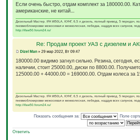
Если очень быстро, отдам комплект за 180000.00. Ка
американские, не китай...
Дизельный Мастер. IFA W50LA, КУНГ, 6,5 л дизель, полный привод, 5 передач, п
пневмоблокировки межосевая и межколесная, лебедка, наддув всех сапунов, подк
http://ifaw50.forum24.ru/
Re: Продам проект УАЗ с дизелем и А
Dizel Man
» 29 мар 2022, Вт 09:47
180000.00 видимо загнул сильно. Резина, сегодня, ес
наличии, стоит 25000.00, диски по 8800.00. Получает
125000.00 + 44000.00 = 169000.00. Отдам колеса за 15
Дизельный Мастер. IFA W50LA, КУНГ, 6,5 л дизель, полный привод, 5 передач, п
пневмоблокировки межосевая и межколесная, лебедка, наддув всех сапунов, подк
http://ifaw50.forum24.ru/
Показать сообщения за:
Поле сорт
Ответить