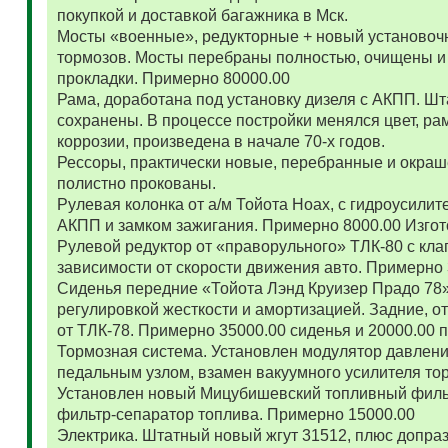
покупкой и доставкой багажника в Мск.
Мосты «военные», редукторные + новый установоч
тормозов. Мосты перебраны полностью, очищены и
прокладки. Примерно 80000.00
Рама, доработана под установку дизеля с АКПП. 
сохранены. В процессе постройки менялся цвет, ра
коррозии, произведена в начале 70-х годов.
Рессоры, практически новые, перебранные и окраш
полистно прокованы.
Рулевая колонка от а/м Тойота Ноах, с гидроусил
АКПП и замком зажигания. Примерно 8000.00 Изго
Рулевой редуктор от «праворульного» ТЛК-80 с кла
зависимости от скорости движения авто. Примерно
Сиденья передние «Тойота Лэнд Круизер Прадо 78
регулировкой жесткости и амортизацией. Задние, о
от ТЛК-78. Примерно 35000.00 сиденья и 20000.00
Тормозная система. Установлен модулятор давлени
педальным узлом, взамен вакуумного усилителя то
Установлен новый Мицубишевский топливный фильт
фильтр-сепаратор топлива. Примерно 15000.00
Электрика. Штатный новый жгут 31512, плюс допраз