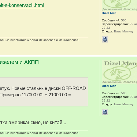
it-s-konservacii.html
Dizel Man
Сообщений:
505
Зарегистрирован:
29 ап
22:22
Откуда:
Близ Мытищ
 полные пневмоблокировки межосевая и межколесная,
дизелем и АКПП
Dizel Man
 5 штук. Новые стальные диски OFF-ROAD
Сообщений:
505
 Примерно 117000.00. + 21000.00 =
Зарегистрирован:
29 ап
22:22
Откуда:
Близ Мытищ
тки американские, не китай...
 полные пневмоблокировки межосевая и межколесная,