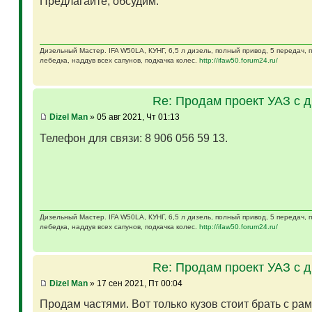
Предлагайте, обсудим.
Дизельный Мастер. IFA W50LA, КУНГ, 6,5 л дизель, полный привод, 5 передач,
лебедка, наддув всех сапунов, подкачка колес.
http://ifaw50.forum24.ru/
Re: Продам проект УАЗ с 
Dizel Man
» 05 авг 2021, Чт 01:13
Телефон для связи: 8 906 056 59 13.
Дизельный Мастер. IFA W50LA, КУНГ, 6,5 л дизель, полный привод, 5 передач,
лебедка, наддув всех сапунов, подкачка колес.
http://ifaw50.forum24.ru/
Re: Продам проект УАЗ с 
Dizel Man
» 17 сен 2021, Пт 00:04
Продам частями. Вот только кузов стоит брать с ра