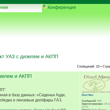
-->
ение
Конференция
кт УАЗ с дизелем и АКПП
Сообщений: 10 • Стр
изелем и АКПП
ПП"
ная в базу данных: «Сиденья Ауди,
Dizel Man
ебедка и линзовые доп/фары ГАЗ.
Сообщений:
505
Зарегистрирован:
29 ап
22:22
Откуда:
Близ Мытищ