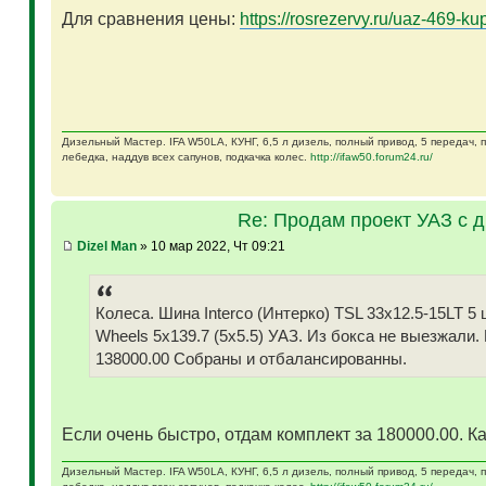
Для сравнения цены:
https://rosrezervy.ru/uaz-469-kup
Дизельный Мастер. IFA W50LA, КУНГ, 6,5 л дизель, полный привод, 5 передач,
лебедка, наддув всех сапунов, подкачка колес.
http://ifaw50.forum24.ru/
Re: Продам проект УАЗ с 
Dizel Man
» 10 мар 2022, Чт 09:21
Колеса. Шина Interco (Интерко) TSL 33x12.5-15LT
Wheels 5x139.7 (5x5.5) УАЗ. Из бокса не выезжали.
138000.00 Собраны и отбалансированны.
Если очень быстро, отдам комплект за 180000.00. Ка
Дизельный Мастер. IFA W50LA, КУНГ, 6,5 л дизель, полный привод, 5 передач,