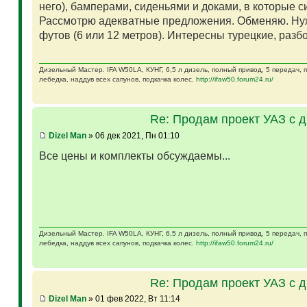
него), бамперами, сиденьями и доками, в которые 
Рассмотрю адекватные предложения. Обменяю. Ну
футов (6 или 12 метров). Интересны турецкие, разб
Дизельный Мастер. IFA W50LA, КУНГ, 6,5 л дизель, полный привод, 5 передач,
лебедка, наддув всех сапунов, подкачка колес.
http://ifaw50.forum24.ru/
Re: Продам проект УАЗ с 
Dizel Man
» 06 дек 2021, Пн 01:10
Все цены и комплекты обсуждаемы...
Дизельный Мастер. IFA W50LA, КУНГ, 6,5 л дизель, полный привод, 5 передач,
лебедка, наддув всех сапунов, подкачка колес.
http://ifaw50.forum24.ru/
Re: Продам проект УАЗ с 
Dizel Man
» 01 фев 2022, Вт 11:14