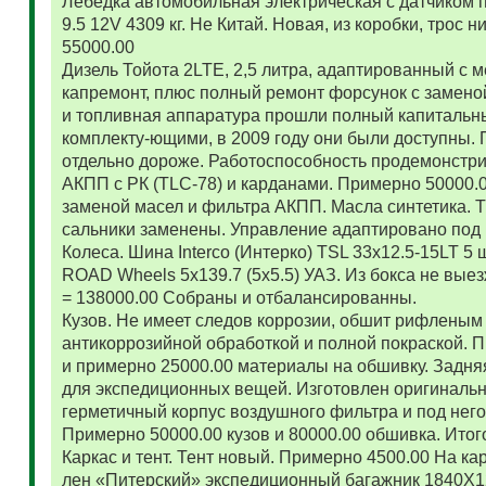
Лебедка автомобильная электрическая с датчиком 
9.5 12V 4309 кг. Не Китай. Новая, из коробки, трос
55000.00
Дизель Тойота 2LTE, 2,5 литра, адаптированный с
капремонт, плюс полный ремонт форсунок с замено
и топливная аппаратура прошли полный капитальн
комплекту-ющими, в 2009 году они были доступны. 
отдельно дороже. Работоспособность продемонстр
АКПП с РК (TLC-78) и карданами. Примерно 50000.
заменой масел и фильтра АКПП. Масла синтетика. 
сальники заменены. Управление адаптировано под 
Колеса. Шина Interco (Интерко) TSL 33x12.5-15LT 5
ROAD Wheels 5x139.7 (5x5.5) УАЗ. Из бокса не вые
= 138000.00 Собраны и отбалансированны.
Кузов. Не имеет следов коррозии, обшит рифленым
антикоррозийной обработкой и полной покраской. 
и примерно 25000.00 материалы на обшивку. Задняя
для экспедиционных вещей. Изготовлен оригиналь
герметичный корпус воздушного фильтра и под нег
Примерно 50000.00 кузов и 80000.00 обшивка. Итог
Каркас и тент. Тент новый. Примерно 4500.00 На ка
лен «Питерский» экспедиционный багажник 1840Х122