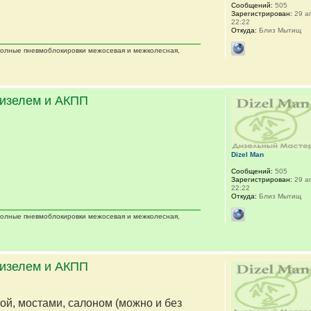
Сообщений:
505
Зарегистрирован:
29 ап
22:22
Откуда:
Близ Мытищ
 полные пневмоблокировки межосевая и межколесная,
дизелем и АКПП
Dizel Man
Сообщений:
505
Зарегистрирован:
29 ап
22:22
Откуда:
Близ Мытищ
 полные пневмоблокировки межосевая и межколесная,
дизелем и АКПП
мой, мостами, салоном (можно и без