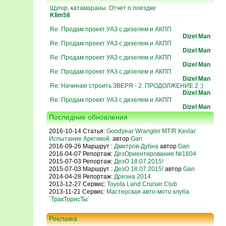
Щугор, катамараны. Отчет о поездке
Klim58
Re: Продам проект УАЗ с дизелем и АКПП
Dizel Man
Re: Продам проект УАЗ с дизелем и АКПП
Dizel Man
Re: Продам проект УАЗ с дизелем и АКПП
Dizel Man
Re: Продам проект УАЗ с дизелем и АКПП
Dizel Man
Re: Начинаю строить ЗВЕРЯ - 2. ПРОДОЛЖЕНИЕ 2 :)
Dizel Man
Re: Продам проект УАЗ с дизелем и АКПП
Dizel Man
Последние обновления
2016-10-14 Статья:
Goodyear Wrangler MT/R Kevlar.
Испытание Арктикой.
автор
Gan
2016-09-26 Маршрут :
Дмитров-Дубна
автор
Gan
2016-04-07 Репортаж:
ДезОриентирование №1604
2015-07-03 Репортаж:
ДезО 18.07.2015!
2015-07-03 Маршрут :
ДезО 18.07.2015!
автор
Gan
2014-04-28 Репортаж:
Дрезна 2014
2013-12-27 Сервис:
Toyota Land Cruiser Club
2013-11-21 Сервис:
Мастерская авто-мото клуба
`ТракТорисТы`
Реклама