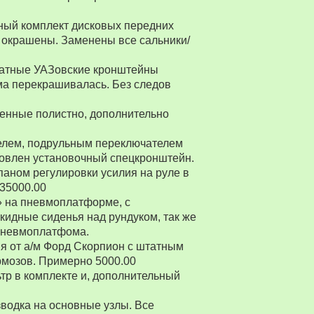
ный комплект дисковых передних
 окрашены. Заменены все сальники/
Штатные УАЗовские кронштейны
ма перекрашивалась. Без следов
енные полистно, дополнительно
ителем, подрульным переключателем
товлен установочный спецкронштейн.
паном регулировки усилия на руле в
 35000.00
» на пневмоплатформе, с
ткидные сиденья над рундуком, так же
 пневмоплатфома.
я от а/м Форд Скорпион с штатным
рмозов. Примерно 5000.00
р в комплекте и, дополнительный
водка на основные узлы. Все