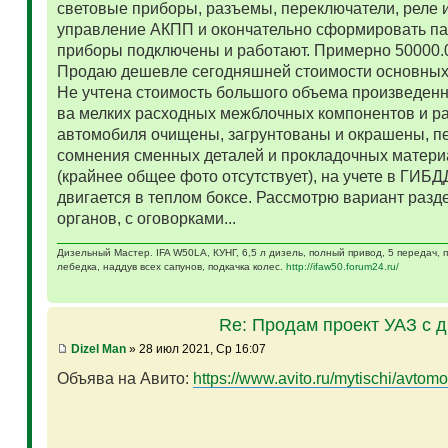
световые приборы, разъемы, переключатели, реле и
управление АКПП и окончательно сформировать па
приборы подключены и работают. Примерно 50000.
Продаю дешевле сегодняшней стоимости основных 
Не учтена стоимость большого объема произведенн
ва мелких расходных межблочных компонентов и р
автомобиля очищены, загрунтованы и окрашены, п
сомнения сменных деталей и прокладочных матери
(крайнее общее фото отсутствует), на учете в ГИБД
двигается в теплом боксе. Рассмотрю вариант разд
органов, с оговорками...
Дизельный Мастер. IFA W50LA, КУНГ, 6,5 л дизель, полный привод, 5 передач,
лебедка, наддув всех сапунов, подкачка колес.
http://ifaw50.forum24.ru/
Re: Продам проект УАЗ с 
Dizel Man
» 28 июл 2021, Ср 16:07
Объява на Авито:
https://www.avito.ru/mytischi/avtomo