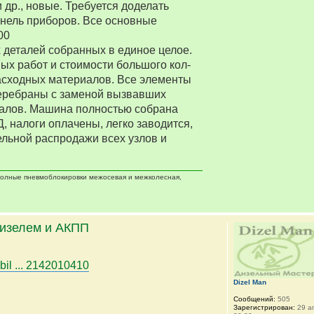
 др., новые. Требуется доделать
нель приборов. Все основные
00
деталей собранных в единое целое.
ых работ и стоимости большого кол-
асходных материалов. Все элементы
еребраны с заменой вызвавших
алов. Машина полностью собрана
Д, налоги оплачены, легко заводится,
ельной распродажи всех узлов и
 полные пневмоблокировки межосевая и межколесная,
дизелем и АКПП
bil ... 2142010410
Dizel Man
Сообщений:
505
Зарегистрирован:
29 ап