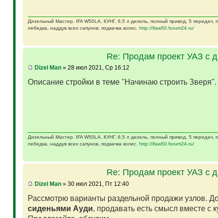
Дизельный Мастер. IFA W50LA, КУНГ, 6,5 л дизель, полный привод, 5 передач,
лебедка, наддув всех сапунов, подкачка колес.
http://ifaw50.forum24.ru/
Re: Продам проект УАЗ с 
Dizel Man
» 28 июл 2021, Ср 16:12
Описание стройки в теме "Начинаю строить Зверя"
Дизельный Мастер. IFA W50LA, КУНГ, 6,5 л дизель, полный привод, 5 передач,
лебедка, наддув всех сапунов, подкачка колес.
http://ifaw50.forum24.ru/
Re: Продам проект УАЗ с 
Dizel Man
» 30 июл 2021, Пт 12:40
Рассмотрю варианты раздельной продажи узлов. Д
сиденьями Ауди
, продавать есть смысл вместе с 