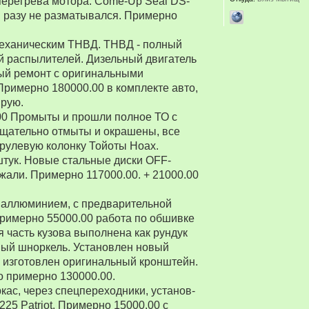
перегрева мотора. Come-Up Seal DS-
 ни разу не разматывался. Примерно
 механическим ТНВД. ТНВД - полный
й распылителей. Дизельный двигатель
ый ремонт с оригинальными
Примерно 180000.00 в комплекте авто,
ирую.
00 Промыты и прошли полное ТО с
Тщательно отмыты и окрашены, все
рулевую колонку Тойоты Ноах.
 штук. Новые стальные диски OFF-
зжали. Примерно 117000.00. + 21000.00
 аллюминием, с предварительной
Примерно 55000.00 работа по обшивке
 часть кузова выполнена как рундук
ный шноркель. Установлен новый
о изготовлен оригинальный кронштейн.
о примерно 130000.00.
ркас, через спецпереходники, установ-
5 Patriot. Примерно 15000.00 с