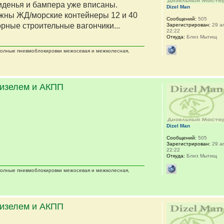
сиденья и бампера уже вписаны.
Dizel Man
жны ЖД/морские контейнеры 12 и 40
Сообщений:
505
орные строительные вагончики...
Зарегистрирован:
29 ап
22:22
Откуда:
Близ Мытищ
 полные пневмоблокировки межосевая и межколесная,
дизелем и АКПП
Dizel Man
Сообщений:
505
Зарегистрирован:
29 ап
22:22
Откуда:
Близ Мытищ
 полные пневмоблокировки межосевая и межколесная,
дизелем и АКПП