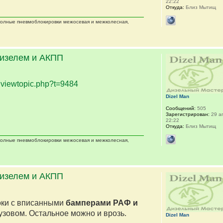
22:22
Откуда:
Близ Мытищ
 полные пневмоблокировки межосевая и межколесная,
дизелем и АКПП
.
viewtopic.php?t=9484
Dizel Man
Сообщений:
505
Зарегистрирован:
29 ап
22:22
Откуда:
Близ Мытищ
 полные пневмоблокировки межосевая и межколесная,
дизелем и АКПП
оки с вписанными
бамперами РАФ и
кузовом. Остальное можно и врозь.
Dizel Man