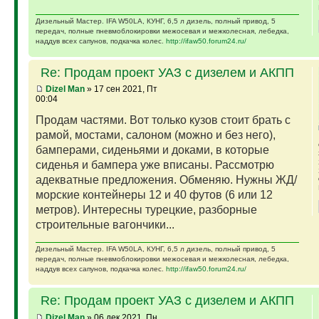
Дизельный Мастер. IFA W50LA, КУНГ, 6,5 л дизель, полный привод, 5
передач, полные пневмоблокировки межосевая и межколесная, лебедка,
наддув всех сапунов, подкачка колес.
http://ifaw50.forum24.ru/
Re: Продам проект УАЗ с дизелем и АКПП
Dizel Man
» 17 сен 2021, Пт
00:04
Продам частями. Вот только кузов стоит брать с
рамой, мостами, салоном (можно и без него),
бамперами, сиденьями и доками, в которые
сиденья и бампера уже вписаны. Рассмотрю
адекватные предложения. Обменяю. Нужны ЖД/
морские контейнеры 12 и 40 футов (6 или 12
метров). Интересны турецкие, разборные
строительные вагончики...
Дизельный Мастер. IFA W50LA, КУНГ, 6,5 л дизель, полный привод, 5
передач, полные пневмоблокировки межосевая и межколесная, лебедка,
наддув всех сапунов, подкачка колес.
http://ifaw50.forum24.ru/
Re: Продам проект УАЗ с дизелем и АКПП
Dizel Man
» 06 дек 2021, Пн