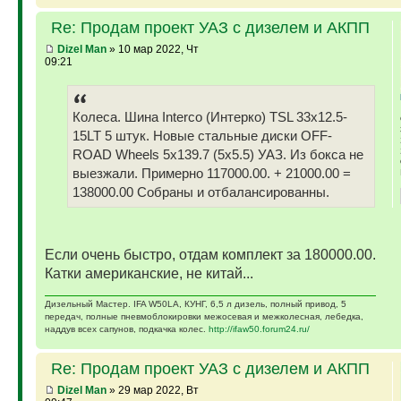
Re: Продам проект УАЗ с дизелем и АКПП
Dizel Man
» 10 мар 2022, Чт
09:21
Колеса. Шина Interco (Интерко) TSL 33x12.5-
15LT 5 штук. Новые стальные диски OFF-
ROAD Wheels 5x139.7 (5x5.5) УАЗ. Из бокса не
выезжали. Примерно 117000.00. + 21000.00 =
138000.00 Собраны и отбалансированны.
Если очень быстро, отдам комплект за 180000.00.
Катки американские, не китай...
Дизельный Мастер. IFA W50LA, КУНГ, 6,5 л дизель, полный привод, 5
передач, полные пневмоблокировки межосевая и межколесная, лебедка,
наддув всех сапунов, подкачка колес.
http://ifaw50.forum24.ru/
Re: Продам проект УАЗ с дизелем и АКПП
Dizel Man
» 29 мар 2022, Вт