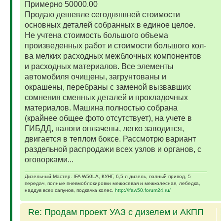
Примерно 50000.00
Продаю дешевле сегодняшней стоимости
основных деталей собранных в единое целое.
Не учтена стоимость большого объема
произведенных работ и стоимости большого кол-
ва мелких расходных межблочных компонентов
и расходных материалов. Все элементы
автомобиля очищены, загрунтованы и
окрашены, перебраны с заменой вызвавших
сомнения сменных деталей и прокладочных
материалов. Машина полностью собрана
(крайнее общее фото отсутствует), на учете в
ГИБДД, налоги оплачены, легко заводится,
двигается в теплом боксе. Рассмотрю вариант
раздельной распродажи всех узлов и органов, с
оговорками...
Дизельный Мастер. IFA W50LA, КУНГ, 6,5 л дизель, полный привод, 5
передач, полные пневмоблокировки межосевая и межколесная, лебедка,
наддув всех сапунов, подкачка колес.
http://ifaw50.forum24.ru/
Re: Продам проект УАЗ с дизелем и АКПП