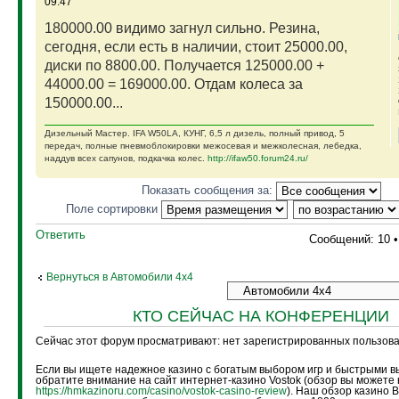
09:47
180000.00 видимо загнул сильно. Резина,
сегодня, если есть в наличии, стоит 25000.00,
диски по 8800.00. Получается 125000.00 +
44000.00 = 169000.00. Отдам колеса за
150000.00...
Дизельный Мастер. IFA W50LA, КУНГ, 6,5 л дизель, полный привод, 5
передач, полные пневмоблокировки межосевая и межколесная, лебедка,
наддув всех сапунов, подкачка колес.
http://ifaw50.forum24.ru/
Показать сообщения за:
Поле сортировки
Ответить
Сообщений: 10 
Вернуться в Автомобили 4х4
КТО СЕЙЧАС НА КОНФЕРЕНЦИИ
Сейчас этот форум просматривают: нет зарегистрированных пользоват
Если вы ищете надежное казино с богатым выбором игр и быстрыми в
обратите внимание на сайт интернет-казино Vostok (обзор вы можете 
https://hmkazinoru.com/casino/vostok-casino-review
). Наш обзор казино 