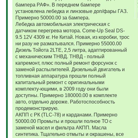
бампера РАФ». В переднем бампере
установлена лебедка и линзовые доп/фары ГАЗ.
Примерно 50000.00 за бампера.
Лебедка автомобильная электрическая с
датчиком перегрева мотора. Come-Up Seal DS-
9.5 12V 4309 кг. Не Китай. Новая, из коробки, трос
ни разу не разматывался. Примерно 55000.00
Дизель Тойота 2LTE, 2,5 литра, адаптированный
с механическим ТНВД. ТНВД - полный
капремонт, плюс полный ремонт форсунок с
заменой распылителей. Дизельный двигатель и
топливная аппаратура прошли полный
капитальный ремонт с оригинальными
комплекту-ющими, в 2009 году они были
доступны. Примерно 180000.00 в комплекте
авто, отдельно дороже. Работоспособность
продемонстрирую.
АКПП с РК (TLC-78) и карданами. Примерно
50000.00 Промыты и прошли полное ТО с
заменой масел и фильтра АКПП. Масла
синтетика. Тщательно отмыты и окрашены, все