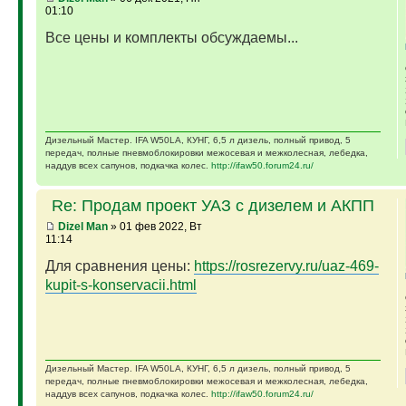
01:10
Все цены и комплекты обсуждаемы...
Дизельный Мастер. IFA W50LA, КУНГ, 6,5 л дизель, полный привод, 5
передач, полные пневмоблокировки межосевая и межколесная, лебедка,
наддув всех сапунов, подкачка колес.
http://ifaw50.forum24.ru/
Re: Продам проект УАЗ с дизелем и АКПП
Dizel Man
» 01 фев 2022, Вт
11:14
Для сравнения цены:
https://rosrezervy.ru/uaz-469-
kupit-s-konservacii.html
Дизельный Мастер. IFA W50LA, КУНГ, 6,5 л дизель, полный привод, 5
передач, полные пневмоблокировки межосевая и межколесная, лебедка,
наддув всех сапунов, подкачка колес.
http://ifaw50.forum24.ru/