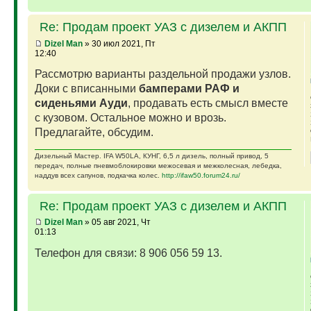
Re: Продам проект УАЗ с дизелем и АКПП
Dizel Man
» 30 июл 2021, Пт
12:40
Рассмотрю варианты раздельной продажи узлов.
Доки с вписанными
бамперами РАФ и
сиденьями Ауди
, продавать есть смысл вместе
с кузовом. Остальное можно и врозь.
Предлагайте, обсудим.
Дизельный Мастер. IFA W50LA, КУНГ, 6,5 л дизель, полный привод, 5
передач, полные пневмоблокировки межосевая и межколесная, лебедка,
наддув всех сапунов, подкачка колес.
http://ifaw50.forum24.ru/
Re: Продам проект УАЗ с дизелем и АКПП
Dizel Man
» 05 авг 2021, Чт
01:13
Телефон для связи: 8 906 056 59 13.