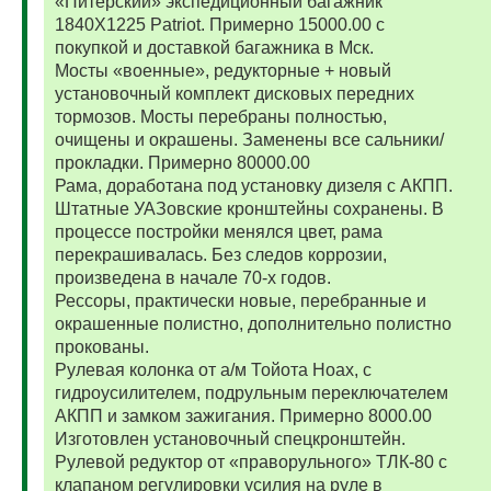
«Питерский» экспедиционный багажник
1840Х1225 Patriot. Примерно 15000.00 с
покупкой и доставкой багажника в Мск.
Мосты «военные», редукторные + новый
установочный комплект дисковых передних
тормозов. Мосты перебраны полностью,
очищены и окрашены. Заменены все сальники/
прокладки. Примерно 80000.00
Рама, доработана под установку дизеля с АКПП.
Штатные УАЗовские кронштейны сохранены. В
процессе постройки менялся цвет, рама
перекрашивалась. Без следов коррозии,
произведена в начале 70-х годов.
Рессоры, практически новые, перебранные и
окрашенные полистно, дополнительно полистно
прокованы.
Рулевая колонка от а/м Тойота Ноах, с
гидроусилителем, подрульным переключателем
АКПП и замком зажигания. Примерно 8000.00
Изготовлен установочный спецкронштейн.
Рулевой редуктор от «праворульного» ТЛК-80 с
клапаном регулировки усилия на руле в