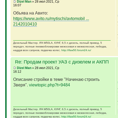
Dizel Man
» 28 июл 2021, Ср
16:07
Объява на Авито:
https://www.avito.ru/mytischi/avtomobil ...
2142010410
Дизельный Мастер. IFA W50LA, КУНГ, 6,5 л дизель, полный привод, 5
передач, полные пневмоблокировки межосевая и межколесная, лебедка,
наддув всех сапунов, подкачка колес.
http://ifaw50.forum24.ru/
Re: Продам проект УАЗ с дизелем и АКПП
Dizel Man
» 28 июл 2021, Ср
16:12
Описание стройки в теме "Начинаю строить
Зверя".
viewtopic.php?t=9484
Дизельный Мастер. IFA W50LA, КУНГ, 6,5 л дизель, полный привод, 5
передач, полные пневмоблокировки межосевая и межколесная, лебедка,
наддув всех сапунов, подкачка колес.
http://ifaw50.forum24.ru/