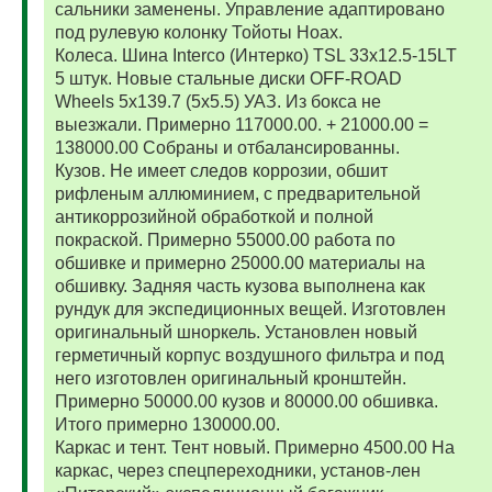
сальники заменены. Управление адаптировано
под рулевую колонку Тойоты Ноах.
Колеса. Шина Interco (Интерко) TSL 33x12.5-15LT
5 штук. Новые стальные диски OFF-ROAD
Wheels 5x139.7 (5x5.5) УАЗ. Из бокса не
выезжали. Примерно 117000.00. + 21000.00 =
138000.00 Собраны и отбалансированны.
Кузов. Не имеет следов коррозии, обшит
рифленым аллюминием, с предварительной
антикоррозийной обработкой и полной
покраской. Примерно 55000.00 работа по
обшивке и примерно 25000.00 материалы на
обшивку. Задняя часть кузова выполнена как
рундук для экспедиционных вещей. Изготовлен
оригинальный шноркель. Установлен новый
герметичный корпус воздушного фильтра и под
него изготовлен оригинальный кронштейн.
Примерно 50000.00 кузов и 80000.00 обшивка.
Итого примерно 130000.00.
Каркас и тент. Тент новый. Примерно 4500.00 На
каркас, через спецпереходники, установ-лен