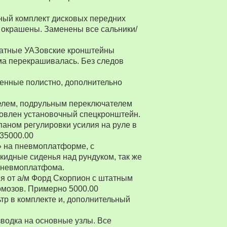
ный комплект дисковых передних
 окрашены. Заменены все сальники/
Штатные УАЗовские кронштейны
ма перекрашивалась. Без следов
енные полистно, дополнительно
ителем, подрульным переключателем
товлен установочный спецкронштейн.
паном регулировки усилия на руле в
 35000.00
» на пневмоплатформе, с
ткидные сиденья над рундуком, так же
 пневмоплатфома.
я от а/м Форд Скорпион с штатным
рмозов. Примерно 5000.00
р в комплекте и, дополнительный
водка на основные узлы. Все