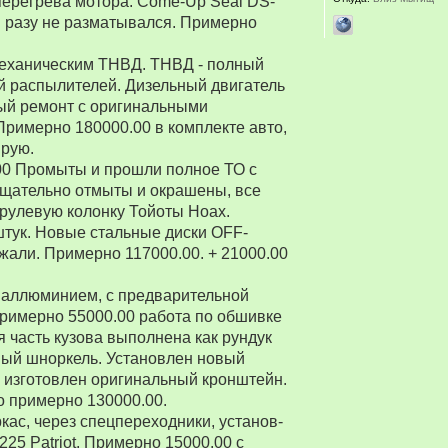
перегрева мотора. Come-Up Seal DS-
 ни разу не разматывался. Примерно
 механическим ТНВД. ТНВД - полный
й распылителей. Дизельный двигатель
ый ремонт с оригинальными
Примерно 180000.00 в комплекте авто,
ирую.
00 Промыты и прошли полное ТО с
Тщательно отмыты и окрашены, все
рулевую колонку Тойоты Ноах.
 штук. Новые стальные диски OFF-
зжали. Примерно 117000.00. + 21000.00
 аллюминием, с предварительной
Примерно 55000.00 работа по обшивке
 часть кузова выполнена как рундук
ный шноркель. Установлен новый
о изготовлен оригинальный кронштейн.
о примерно 130000.00.
ркас, через спецпереходники, установ-
5 Patriot. Примерно 15000.00 с