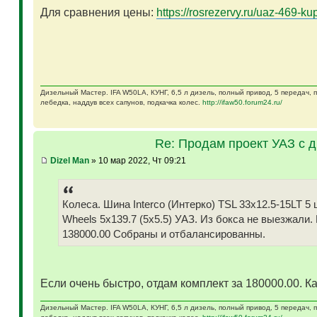
Для сравнения цены:
https://rosrezervy.ru/uaz-469-kup
Дизельный Мастер. IFA W50LA, КУНГ, 6,5 л дизель, полный привод, 5 передач,
лебедка, наддув всех сапунов, подкачка колес.
http://ifaw50.forum24.ru/
Re: Продам проект УАЗ с 
Dizel Man
» 10 мар 2022, Чт 09:21
Колеса. Шина Interco (Интерко) TSL 33x12.5-15LT
Wheels 5x139.7 (5x5.5) УАЗ. Из бокса не выезжали.
138000.00 Собраны и отбалансированны.
Если очень быстро, отдам комплект за 180000.00. Ка
Дизельный Мастер. IFA W50LA, КУНГ, 6,5 л дизель, полный привод, 5 передач,