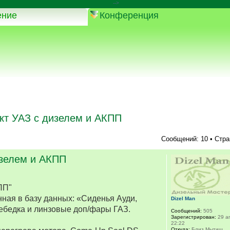
-->
ение
Конференция
кт УАЗ с дизелем и АКПП
Сообщений: 10 • Стр
изелем и АКПП
ПП"
ная в базу данных: «Сиденья Ауди,
Dizel Man
ебедка и линзовые доп/фары ГАЗ.
Сообщений:
505
Зарегистрирован:
29 ап
22:22
Откуда:
Близ Мытищ