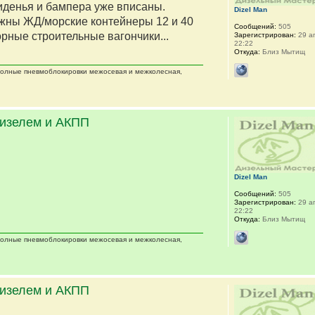
сиденья и бампера уже вписаны.
Dizel Man
жны ЖД/морские контейнеры 12 и 40
Сообщений:
505
орные строительные вагончики...
Зарегистрирован:
29 ап
22:22
Откуда:
Близ Мытищ
 полные пневмоблокировки межосевая и межколесная,
дизелем и АКПП
Dizel Man
Сообщений:
505
Зарегистрирован:
29 ап
22:22
Откуда:
Близ Мытищ
 полные пневмоблокировки межосевая и межколесная,
дизелем и АКПП