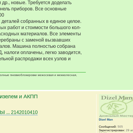
 др., новые. Требуется доделать
нель приборов. Все основные
00
деталей собранных в единое целое.
ых работ и стоимости большого кол-
асходных материалов. Все элементы
еребраны с заменой вызвавших
алов. Машина полностью собрана
Д, налоги оплачены, легко заводится,
ельной распродажи всех узлов и
 полные пневмоблокировки межосевая и межколесная,
дизелем и АКПП
bil ... 2142010410
Dizel Man
Сообщений:
505
Зарегистрирован:
29 ап