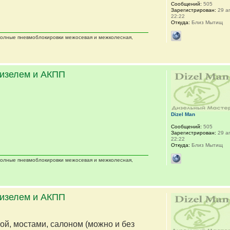
Сообщений:
505
Зарегистрирован:
29 ап
22:22
Откуда:
Близ Мытищ
 полные пневмоблокировки межосевая и межколесная,
дизелем и АКПП
Dizel Man
Сообщений:
505
Зарегистрирован:
29 ап
22:22
Откуда:
Близ Мытищ
 полные пневмоблокировки межосевая и межколесная,
дизелем и АКПП
мой, мостами, салоном (можно и без