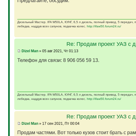
Предлагайте, обсудим.
Дизельный Мастер. IFA W50LA, КУНГ, 6,5 л дизель, полный привод, 5 передач,
лебедка, наддув всех сапунов, подкачка колес.
http://ifaw50.forum24.ru/
Re: Продам проект УАЗ с 
Dizel Man
» 05 авг 2021, Чт 01:13
Телефон для связи: 8 906 056 59 13.
Дизельный Мастер. IFA W50LA, КУНГ, 6,5 л дизель, полный привод, 5 передач,
лебедка, наддув всех сапунов, подкачка колес.
http://ifaw50.forum24.ru/
Re: Продам проект УАЗ с 
Dizel Man
» 17 сен 2021, Пт 00:04
Продам частями. Вот только кузов стоит брать с ра