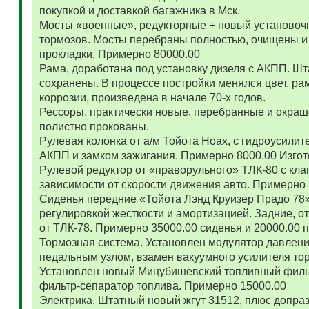
покупкой и доставкой багажника в Мск.
Мосты «военные», редукторные + новый установоч
тормозов. Мосты перебраны полностью, очищены и
прокладки. Примерно 80000.00
Рама, доработана под установку дизеля с АКПП. 
сохранены. В процессе постройки менялся цвет, ра
коррозии, произведена в начале 70-х годов.
Рессоры, практически новые, перебранные и окраш
полистно прокованы.
Рулевая колонка от а/м Тойота Ноах, с гидроусил
АКПП и замком зажигания. Примерно 8000.00 Изго
Рулевой редуктор от «праворульного» ТЛК-80 с кла
зависимости от скорости движения авто. Примерно
Сиденья передние «Тойота Лэнд Круизер Прадо 78
регулировкой жесткости и амортизацией. Задние, о
от ТЛК-78. Примерно 35000.00 сиденья и 20000.00
Тормозная система. Установлен модулятор давлени
педальным узлом, взамен вакуумного усилителя то
Установлен новый Мицубишевский топливный фильт
фильтр-сепаратор топлива. Примерно 15000.00
Электрика. Штатный новый жгут 31512, плюс допраз