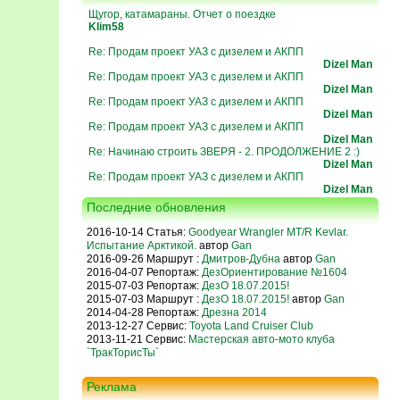
Щугор, катамараны. Отчет о поездке
Klim58
Re: Продам проект УАЗ с дизелем и АКПП
Dizel Man
Re: Продам проект УАЗ с дизелем и АКПП
Dizel Man
Re: Продам проект УАЗ с дизелем и АКПП
Dizel Man
Re: Продам проект УАЗ с дизелем и АКПП
Dizel Man
Re: Начинаю строить ЗВЕРЯ - 2. ПРОДОЛЖЕНИЕ 2 :)
Dizel Man
Re: Продам проект УАЗ с дизелем и АКПП
Dizel Man
Последние обновления
2016-10-14 Статья:
Goodyear Wrangler MT/R Kevlar.
Испытание Арктикой.
автор
Gan
2016-09-26 Маршрут :
Дмитров-Дубна
автор
Gan
2016-04-07 Репортаж:
ДезОриентирование №1604
2015-07-03 Репортаж:
ДезО 18.07.2015!
2015-07-03 Маршрут :
ДезО 18.07.2015!
автор
Gan
2014-04-28 Репортаж:
Дрезна 2014
2013-12-27 Сервис:
Toyota Land Cruiser Club
2013-11-21 Сервис:
Мастерская авто-мото клуба
`ТракТорисТы`
Реклама