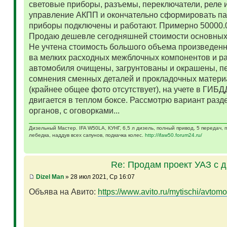
световые приборы, разъемы, переключатели, реле и
управление АКПП и окончательно сформировать па
приборы подключены и работают. Примерно 50000.
Продаю дешевле сегодняшней стоимости основных 
Не учтена стоимость большого объема произведенн
ва мелких расходных межблочных компонентов и р
автомобиля очищены, загрунтованы и окрашены, п
сомнения сменных деталей и прокладочных матери
(крайнее общее фото отсутствует), на учете в ГИБД
двигается в теплом боксе. Рассмотрю вариант разд
органов, с оговорками...
Дизельный Мастер. IFA W50LA, КУНГ, 6,5 л дизель, полный привод, 5 передач,
лебедка, наддув всех сапунов, подкачка колес.
http://ifaw50.forum24.ru/
Re: Продам проект УАЗ с 
Dizel Man
» 28 июл 2021, Ср 16:07
Объява на Авито:
https://www.avito.ru/mytischi/avtomo