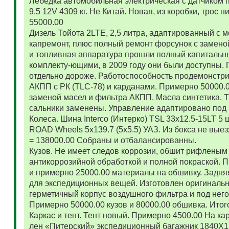
Лебедка автомобильная электрическая с датчиком 
9.5 12V 4309 кг. Не Китай. Новая, из коробки, трос
55000.00
Дизель Тойота 2LTE, 2,5 литра, адаптированный с
капремонт, плюс полный ремонт форсунок с замено
и топливная аппаратура прошли полный капитальн
комплекту-ющими, в 2009 году они были доступны. 
отдельно дороже. Работоспособность продемонстр
АКПП с РК (TLC-78) и карданами. Примерно 50000.
заменой масел и фильтра АКПП. Масла синтетика. 
сальники заменены. Управление адаптировано под 
Колеса. Шина Interco (Интерко) TSL 33x12.5-15LT 5
ROAD Wheels 5x139.7 (5x5.5) УАЗ. Из бокса не вые
= 138000.00 Собраны и отбалансированны.
Кузов. Не имеет следов коррозии, обшит рифленым
антикоррозийной обработкой и полной покраской. 
и примерно 25000.00 материалы на обшивку. Задняя
для экспедиционных вещей. Изготовлен оригиналь
герметичный корпус воздушного фильтра и под нег
Примерно 50000.00 кузов и 80000.00 обшивка. Итог
Каркас и тент. Тент новый. Примерно 4500.00 На ка
лен «Питерский» экспедиционный багажник 1840Х122