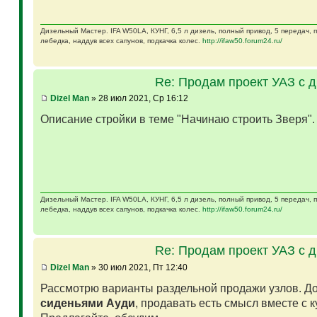
Дизельный Мастер. IFA W50LA, КУНГ, 6,5 л дизель, полный привод, 5 передач,
лебедка, наддув всех сапунов, подкачка колес.
http://ifaw50.forum24.ru/
Re: Продам проект УАЗ с 
Dizel Man
» 28 июл 2021, Ср 16:12
Описание стройки в теме "Начинаю строить Зверя"
Дизельный Мастер. IFA W50LA, КУНГ, 6,5 л дизель, полный привод, 5 передач,
лебедка, наддув всех сапунов, подкачка колес.
http://ifaw50.forum24.ru/
Re: Продам проект УАЗ с 
Dizel Man
» 30 июл 2021, Пт 12:40
Рассмотрю варианты раздельной продажи узлов. Д
сиденьями Ауди
, продавать есть смысл вместе с 