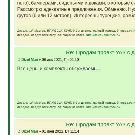
него), бамперами, сиденьями и доками, в которые 
Рассмотрю адекватные предложения. Обменяю. Ну
футов (6 или 12 метров). Интересны турецкие, разб
Дизельный Мастер. IFA W50LA, КУНГ, 6,5 л дизель, полный привод, 5 передач,
лебедка, наддув всех сапунов, подкачка колес.
http://ifaw50.forum24.ru/
Re: Продам проект УАЗ с 
Dizel Man
» 06 дек 2021, Пн 01:10
Все цены и комплекты обсуждаемы...
Дизельный Мастер. IFA W50LA, КУНГ, 6,5 л дизель, полный привод, 5 передач,
лебедка, наддув всех сапунов, подкачка колес.
http://ifaw50.forum24.ru/
Re: Продам проект УАЗ с 
Dizel Man
» 01 фев 2022, Вт 11:14