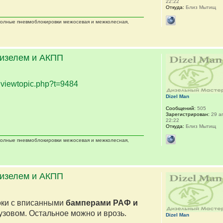
22:22
Откуда:
Близ Мытищ
 полные пневмоблокировки межосевая и межколесная,
дизелем и АКПП
.
viewtopic.php?t=9484
Dizel Man
Сообщений:
505
Зарегистрирован:
29 ап
22:22
Откуда:
Близ Мытищ
 полные пневмоблокировки межосевая и межколесная,
дизелем и АКПП
оки с вписанными
бамперами РАФ и
кузовом. Остальное можно и врозь.
Dizel Man