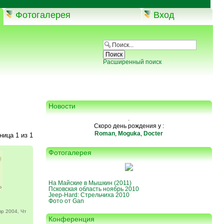
Фотогалерея
Вход
Расширенный поиск
Новости
.
Скоро день рождения у :
Roman
,
Moguka
,
Docter
аница
1
из
1
Фотогалерея
На Майские в Мышкин (2011)
Псковская область ноябрь 2010
Jeep-Hard: Стрельчиха 2010
Фото от Gan
р 2004, Чт
Конференция