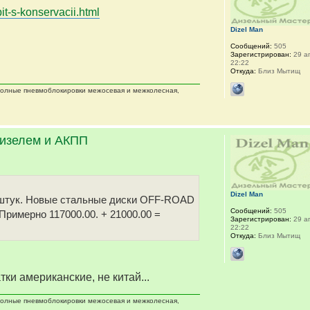
it-s-konservacii.html
Dizel Man
Сообщений:
505
Зарегистрирован:
29 ап
22:22
Откуда:
Близ Мытищ
 полные пневмоблокировки межосевая и межколесная,
дизелем и АКПП
Dizel Man
 5 штук. Новые стальные диски OFF-ROAD
Сообщений:
505
 Примерно 117000.00. + 21000.00 =
Зарегистрирован:
29 ап
22:22
Откуда:
Близ Мытищ
тки американские, не китай...
 полные пневмоблокировки межосевая и межколесная,