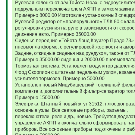
Рулевая колонка от а/м Тойота Ноах, с гидроусилите
подрульным переключателем АКПП и замком зажига
Примерно 8000.00 Изготовлен установочный спецкр
Рулевой редуктор от «праворульного» ТЛК-80 с кла
регулировки усилия на руле в зависимости от скорос
движения авто. Примерно 35000.00
Сиденья передние «Тойота Лэнд Круизер Прадо 78»
пневмоплатформе, с регулировкой жесткости и амор
Задние, откидные сиденья над рундуком, так же от Т
Примерно 35000.00 сиденья и 20000.00 пневмоплат
Тормозная система. Установлен модулятор давления
Форд Скорпион с штатным педальным узлом, взамен
усилителя тормозов. Примерно 5000.00
Установлен новый Мицубишевский топливный фильт
комплекте и, дополнительный фильтр-сепаратор топ
Примерно 15000.00
Электрика. Штатный новый жгут 31512, плюс допраз
основные узлы. Все световые приборы, разъемы,
переключатели, реле и др., новые. Требуется додела
управление АКПП и окончательно сформировать па
приборов. Все основные приборы подключены и раб