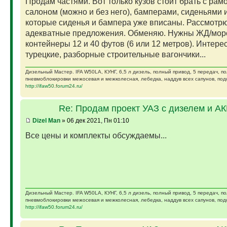
Продам частями. Вот только кузов стоит брать с рам
салоном (можно и без него), бамперами, сиденьями и
которые сиденья и бампера уже вписаны. Рассмотр
адекватные предложения. Обменяю. Нужны ЖД/мор
контейнеры 12 и 40 футов (6 или 12 метров). Интере
турецкие, разборные строительные вагончики...
Дизельный Мастер. IFA W50LA, КУНГ, 6,5 л дизель, полный привод, 5 передач, п
пневмоблокировки межосевая и межколесная, лебедка, наддув всех сапунов, подк
http://ifaw50.forum24.ru/
Re: Продам проект УАЗ с дизелем и А
Dizel Man
» 06 дек 2021, Пн 01:10
Все цены и комплекты обсуждаемы...
Дизельный Мастер. IFA W50LA, КУНГ, 6,5 л дизель, полный привод, 5 передач, п
пневмоблокировки межосевая и межколесная, лебедка, наддув всех сапунов, подк
http://ifaw50.forum24.ru/