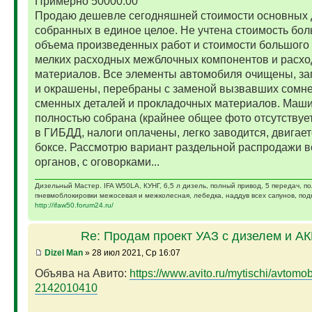
Примерно 50000.00
Продаю дешевле сегодняшней стоимости основных 
собранных в единое целое. Не учтена стоимость бо
объема произведенных работ и стоимости большого 
мелких расходных межблочных компонентов и расх
материалов. Все элементы автомобиля очищены, за
и окрашены, перебраны с заменой вызвавших сомн
сменных деталей и прокладочных материалов. Маш
полностью собрана (крайнее общее фото отсутствует)
в ГИБДД, налоги оплачены, легко заводится, двигает
боксе. Рассмотрю вариант раздельной распродажи в
органов, с оговорками...
Дизельный Мастер. IFA W50LA, КУНГ, 6,5 л дизель, полный привод, 5 передач, п
пневмоблокировки межосевая и межколесная, лебедка, наддув всех сапунов, подк
http://ifaw50.forum24.ru/
Re: Продам проект УАЗ с дизелем и А
Dizel Man
» 28 июл 2021, Ср 16:07
Объява на Авито:
https://www.avito.ru/mytischi/avtomobil
2142010410