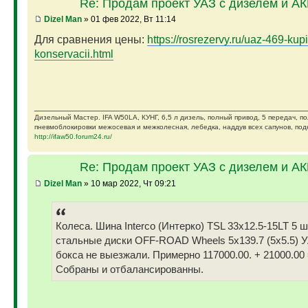
Re: Продам проект УАЗ с дизелем и А
Dizel Man
» 01 фев 2022, Вт 11:14
Для сравнения цены:
https://rosrezervy.ru/uaz-469-kupi
konservacii.html
Дизельный Мастер. IFA W50LA, КУНГ, 6,5 л дизель, полный привод, 5 передач, п
пневмоблокировки межосевая и межколесная, лебедка, наддув всех сапунов, подк
http://ifaw50.forum24.ru/
Re: Продам проект УАЗ с дизелем и А
Dizel Man
» 10 мар 2022, Чт 09:21
Колеса. Шина Interco (Интерко) TSL 33x12.5-15LT 5 
стальные диски OFF-ROAD Wheels 5x139.7 (5x5.5) У
бокса не выезжали. Примерно 117000.00. + 21000.00 
Собраны и отбалансированны.