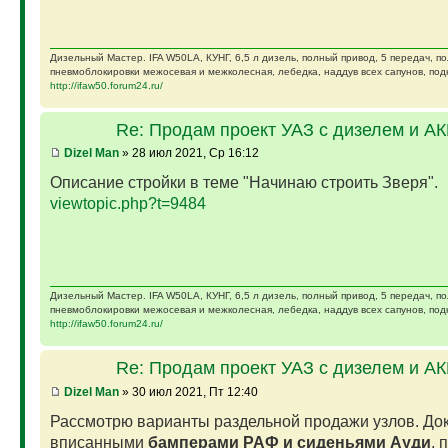
Дизельный Мастер. IFA W50LA, КУНГ, 6,5 л дизель, полный привод, 5 передач, п
пневмоблокировки межосевая и межколесная, лебедка, наддув всех сапунов, подк
http://ifaw50.forum24.ru/
Re: Продам проект УАЗ с дизелем и А
Dizel Man
» 28 июл 2021, Ср 16:12
Описание стройки в теме "Начинаю строить Зверя".
viewtopic.php?t=9484
Дизельный Мастер. IFA W50LA, КУНГ, 6,5 л дизель, полный привод, 5 передач, п
пневмоблокировки межосевая и межколесная, лебедка, наддув всех сапунов, подк
http://ifaw50.forum24.ru/
Re: Продам проект УАЗ с дизелем и А
Dizel Man
» 30 июл 2021, Пт 12:40
Рассмотрю варианты раздельной продажи узлов. Док
вписанными
бамперами РАФ и сиденьями Ауди
, 