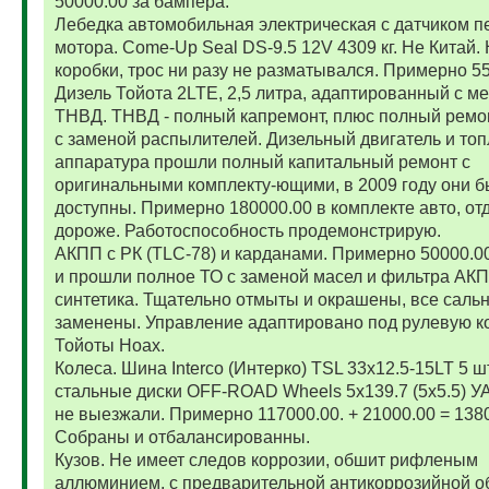
50000.00 за бампера.
Лебедка автомобильная электрическая с датчиком п
мотора. Come-Up Seal DS-9.5 12V 4309 кг. Не Китай. 
коробки, трос ни разу не разматывался. Примерно 5
Дизель Тойота 2LTE, 2,5 литра, адаптированный с м
ТНВД. ТНВД - полный капремонт, плюс полный ремо
с заменой распылителей. Дизельный двигатель и то
аппаратура прошли полный капитальный ремонт с
оригинальными комплекту-ющими, в 2009 году они 
доступны. Примерно 180000.00 в комплекте авто, от
дороже. Работоспособность продемонстрирую.
АКПП с РК (TLC-78) и карданами. Примерно 50000.
и прошли полное ТО с заменой масел и фильтра АК
синтетика. Тщательно отмыты и окрашены, все саль
заменены. Управление адаптировано под рулевую к
Тойоты Ноах.
Колеса. Шина Interco (Интерко) TSL 33x12.5-15LT 5 
стальные диски OFF-ROAD Wheels 5x139.7 (5x5.5) УА
не выезжали. Примерно 117000.00. + 21000.00 = 138
Собраны и отбалансированны.
Кузов. Не имеет следов коррозии, обшит рифленым
аллюминием, с предварительной антикоррозийной о