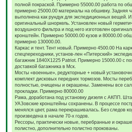
полной покраской. Примерно 55000.00 работа по об
примерно 25000.00 материалы на обшивку. Задняя ч
выполнена как рундук для экспедиционных вещей. И
оригинальный шноркель. Установлен новый гермети
воздушного фильтра и под него изготовлен оригина
кронштейн. Примерно 50000.00 кузов и 80000.00 обш
примерно 130000.00.
Каркас и тент. Тент новый. Примерно 4500.00 На карк
спецпереходники, установ-лен «Питерский» экспед
багажник 1840Х1225 Patriot. Примерно 15000.00 с по
доставкой багажника в Мск.
Мосты «военные», редукторные + новый установоч
комплект дисковых передних тормозов. Мосты пере
полностью, очищены и окрашены. Заменены все сал
прокладки. Примерно 80000.00
Рама, доработана под установку дизеля с АКПП. Шт
УАЗовские кронштейны сохранены. В процессе пост
менялся цвет, рама перекрашивалась. Без следов ко
произведена в начале 70-х годов.
Рессоры, практически новые, перебранные и окраш
полистно, дополнительно полистно прокованы.