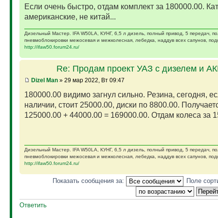
Если очень быстро, отдам комплект за 180000.00. Ка
американские, не китай...
Дизельный Мастер. IFA W50LA, КУНГ, 6,5 л дизель, полный привод, 5 передач, п
пневмоблокировки межосевая и межколесная, лебедка, наддув всех сапунов, подк
http://ifaw50.forum24.ru/
Re: Продам проект УАЗ с дизелем и А
Dizel Man
» 29 мар 2022, Вт 09:47
180000.00 видимо загнул сильно. Резина, сегодня, ес
наличии, стоит 25000.00, диски по 8800.00. Получает
125000.00 + 44000.00 = 169000.00. Отдам колеса за 15
Дизельный Мастер. IFA W50LA, КУНГ, 6,5 л дизель, полный привод, 5 передач, п
пневмоблокировки межосевая и межколесная, лебедка, наддув всех сапунов, подк
http://ifaw50.forum24.ru/
Показать сообщения за:
Поле сорт
Ответить