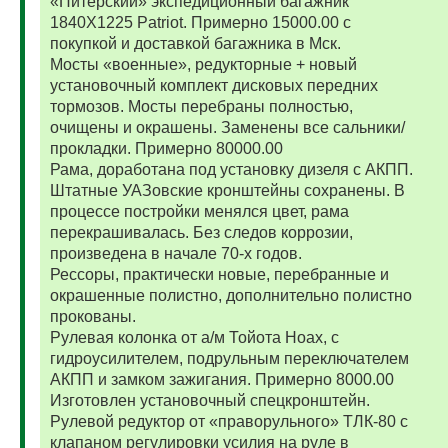
«Питерский» экспедиционный багажник
1840Х1225 Patriot. Примерно 15000.00 с
покупкой и доставкой багажника в Мск.
Мосты «военные», редукторные + новый
установочный комплект дисковых передних
тормозов. Мосты перебраны полностью,
очищены и окрашены. Заменены все сальники/
прокладки. Примерно 80000.00
Рама, доработана под установку дизеля с АКПП.
Штатные УАЗовские кронштейны сохранены. В
процессе постройки менялся цвет, рама
перекрашивалась. Без следов коррозии,
произведена в начале 70-х годов.
Рессоры, практически новые, перебранные и
окрашенные полистно, дополнительно полистно
прокованы.
Рулевая колонка от а/м Тойота Ноах, с
гидроусилителем, подрульным переключателем
АКПП и замком зажигания. Примерно 8000.00
Изготовлен установочный спецкронштейн.
Рулевой редуктор от «праворульного» ТЛК-80 с
клапаном регулировки усилия на руле в