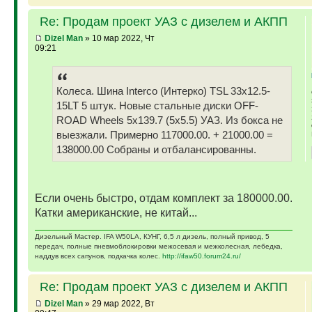
Re: Продам проект УАЗ с дизелем и АКПП
Dizel Man
» 10 мар 2022, Чт
09:21
Колеса. Шина Interco (Интерко) TSL 33x12.5-
15LT 5 штук. Новые стальные диски OFF-
ROAD Wheels 5x139.7 (5x5.5) УАЗ. Из бокса не
выезжали. Примерно 117000.00. + 21000.00 =
138000.00 Собраны и отбалансированны.
Если очень быстро, отдам комплект за 180000.00.
Катки американские, не китай...
Дизельный Мастер. IFA W50LA, КУНГ, 6,5 л дизель, полный привод, 5
передач, полные пневмоблокировки межосевая и межколесная, лебедка,
наддув всех сапунов, подкачка колес.
http://ifaw50.forum24.ru/
Re: Продам проект УАЗ с дизелем и АКПП
Dizel Man
» 29 мар 2022, Вт