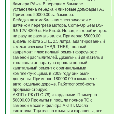
бампера РАФ». В переднем бампере
установлена лебедка и линзовые доп/фары ГАЗ.
Примерно 50000.00 за бампера.
Лебедка автомобильная электрическая с
датчиком перегрева мотора. Come-Up Seal DS-
9.5 12V 4309 кг. Не Китай. Новая, из коробки, трос
ни разу не разматывался. Примерно 55000.00
Дизель Тойота 2LTE, 2,5 литра, адаптированный
с механическим ТНВД. ТНВД - полный
капремонт, плюс полный ремонт форсунок с
заменой распылителей. Дизельный двигатель и
топливная аппаратура прошли полный
капитальный ремонт с оригинальными
комплекту-ющими, в 2009 году они были
доступны. Примерно 180000.00 в комплекте
авто, отдельно дороже. Работоспособность
продемонстрирую.
АКПП с РК (TLC-78) и карданами. Примерно
50000.00 Промыты и прошли полное ТО с
заменой масел и фильтра АКПП. Масла
синтетика. Тщательно отмыты и окрашены, все