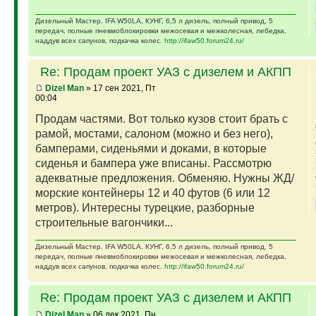
Дизельный Мастер. IFA W50LA, КУНГ, 6,5 л дизель, полный привод, 5
передач, полные пневмоблокировки межосевая и межколесная, лебедка,
наддув всех сапунов, подкачка колес.
http://ifaw50.forum24.ru/
Re: Продам проект УАЗ с дизелем и АКПП
Dizel Man
» 17 сен 2021, Пт
00:04
Продам частями. Вот только кузов стоит брать с
рамой, мостами, салоном (можно и без него),
бамперами, сиденьями и доками, в которые
сиденья и бампера уже вписаны. Рассмотрю
адекватные предложения. Обменяю. Нужны ЖД/
морские контейнеры 12 и 40 футов (6 или 12
метров). Интересны турецкие, разборные
строительные вагончики...
Дизельный Мастер. IFA W50LA, КУНГ, 6,5 л дизель, полный привод, 5
передач, полные пневмоблокировки межосевая и межколесная, лебедка,
наддув всех сапунов, подкачка колес.
http://ifaw50.forum24.ru/
Re: Продам проект УАЗ с дизелем и АКПП
Dizel Man
» 06 дек 2021, Пн