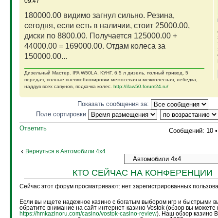
09:47
180000.00 видимо загнул сильно. Резина,
сегодня, если есть в наличии, стоит 25000.00,
диски по 8800.00. Получается 125000.00 +
44000.00 = 169000.00. Отдам колеса за
150000.00...
Дизельный Мастер. IFA W50LA, КУНГ, 6,5 л дизель, полный привод, 5
передач, полные пневмоблокировки межосевая и межколесная, лебедка,
наддув всех сапунов, подкачка колес.
http://ifaw50.forum24.ru/
Показать сообщения за:
Поле сортировки
Ответить
Сообщений: 10 
Вернуться в Автомобили 4х4
КТО СЕЙЧАС НА КОНФЕРЕНЦИИ
Сейчас этот форум просматривают: нет зарегистрированных пользоват
Если вы ищете надежное казино с богатым выбором игр и быстрыми в
обратите внимание на сайт интернет-казино Vostok (обзор вы можете 
https://hmkazinoru.com/casino/vostok-casino-review
). Наш обзор казино 