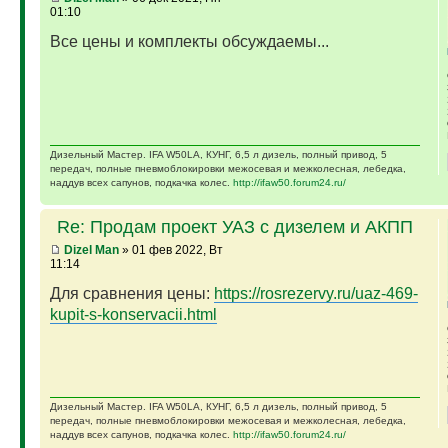
01:10
Все цены и комплекты обсуждаемы...
Дизельный Мастер. IFA W50LA, КУНГ, 6,5 л дизель, полный привод, 5
передач, полные пневмоблокировки межосевая и межколесная, лебедка,
наддув всех сапунов, подкачка колес.
http://ifaw50.forum24.ru/
Re: Продам проект УАЗ с дизелем и АКПП
Dizel Man
» 01 фев 2022, Вт
11:14
Для сравнения цены:
https://rosrezervy.ru/uaz-469-
kupit-s-konservacii.html
Дизельный Мастер. IFA W50LA, КУНГ, 6,5 л дизель, полный привод, 5
передач, полные пневмоблокировки межосевая и межколесная, лебедка,
наддув всех сапунов, подкачка колес.
http://ifaw50.forum24.ru/