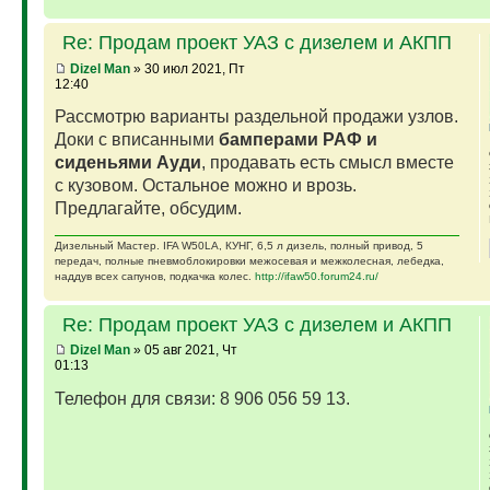
Re: Продам проект УАЗ с дизелем и АКПП
Dizel Man
» 30 июл 2021, Пт
12:40
Рассмотрю варианты раздельной продажи узлов.
Доки с вписанными
бамперами РАФ и
сиденьями Ауди
, продавать есть смысл вместе
с кузовом. Остальное можно и врозь.
Предлагайте, обсудим.
Дизельный Мастер. IFA W50LA, КУНГ, 6,5 л дизель, полный привод, 5
передач, полные пневмоблокировки межосевая и межколесная, лебедка,
наддув всех сапунов, подкачка колес.
http://ifaw50.forum24.ru/
Re: Продам проект УАЗ с дизелем и АКПП
Dizel Man
» 05 авг 2021, Чт
01:13
Телефон для связи: 8 906 056 59 13.