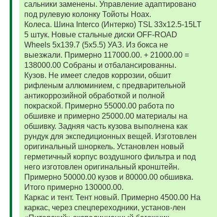
сальники заменены. Управление адаптировано
под рулевую колонку Тойоты Ноах.
Колеса. Шина Interco (Интерко) TSL 33x12.5-15LT
5 штук. Новые стальные диски OFF-ROAD
Wheels 5x139.7 (5x5.5) УАЗ. Из бокса не
выезжали. Примерно 117000.00. + 21000.00 =
138000.00 Собраны и отбалансированны.
Кузов. Не имеет следов коррозии, обшит
рифленым аллюминием, с предварительной
антикоррозийной обработкой и полной
покраской. Примерно 55000.00 работа по
обшивке и примерно 25000.00 материалы на
обшивку. Задняя часть кузова выполнена как
рундук для экспедиционных вещей. Изготовлен
оригинальный шноркель. Установлен новый
герметичный корпус воздушного фильтра и под
него изготовлен оригинальный кронштейн.
Примерно 50000.00 кузов и 80000.00 обшивка.
Итого примерно 130000.00.
Каркас и тент. Тент новый. Примерно 4500.00 На
каркас, через спецпереходники, установ-лен