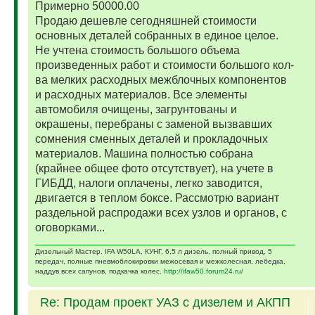
Примерно 50000.00
Продаю дешевле сегодняшней стоимости
основных деталей собранных в единое целое.
Не учтена стоимость большого объема
произведенных работ и стоимости большого кол-
ва мелких расходных межблочных компонентов
и расходных материалов. Все элементы
автомобиля очищены, загрунтованы и
окрашены, перебраны с заменой вызвавших
сомнения сменных деталей и прокладочных
материалов. Машина полностью собрана
(крайнее общее фото отсутствует), на учете в
ГИБДД, налоги оплачены, легко заводится,
двигается в теплом боксе. Рассмотрю вариант
раздельной распродажи всех узлов и органов, с
оговорками...
Дизельный Мастер. IFA W50LA, КУНГ, 6,5 л дизель, полный привод, 5
передач, полные пневмоблокировки межосевая и межколесная, лебедка,
наддув всех сапунов, подкачка колес.
http://ifaw50.forum24.ru/
Re: Продам проект УАЗ с дизелем и АКПП