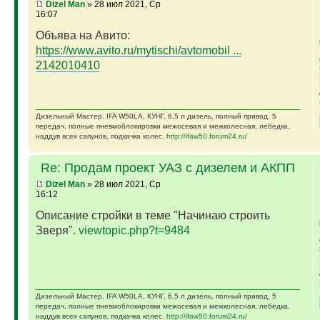
Dizel Man
» 28 июл 2021, Ср
16:07
Объява на Авито:
https://www.avito.ru/mytischi/avtomobil ...
2142010410
Дизельный Мастер. IFA W50LA, КУНГ, 6,5 л дизель, полный привод, 5
передач, полные пневмоблокировки межосевая и межколесная, лебедка,
наддув всех сапунов, подкачка колес.
http://ifaw50.forum24.ru/
Re: Продам проект УАЗ с дизелем и АКПП
Dizel Man
» 28 июл 2021, Ср
16:12
Описание стройки в теме "Начинаю строить
Зверя".
viewtopic.php?t=9484
Дизельный Мастер. IFA W50LA, КУНГ, 6,5 л дизель, полный привод, 5
передач, полные пневмоблокировки межосевая и межколесная, лебедка,
наддув всех сапунов, подкачка колес.
http://ifaw50.forum24.ru/