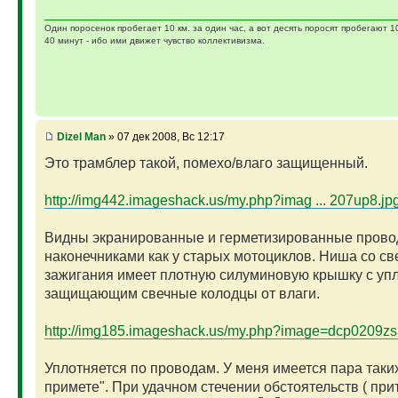
Один поросенок пробегает 10 км. за один час, а вот десять поросят пробегают 1
40 минут - ибо ими движет чувство коллективизма.
Dizel Man
» 07 дек 2008, Вс 12:17
Это трамблер такой, помехо/влаго защищенный.
http://img442.imageshack.us/my.php?imag ... 207up8.jp
Видны экранированные и герметизированные прово
наконечниками как у старых мотоциклов. Ниша со св
зажигания имеет плотную силуминовую крышку с уп
защищающим свечные колодцы от влаги.
http://img185.imageshack.us/my.php?image=dcp0209zs
Уплотняется по проводам. У меня имеется пара таких
примете". При удачном стечении обстоятельств ( прит