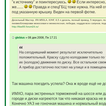
"к источнику" и поинтересуюсь.
Если интересно,
же.......
Правда и спецГБЦ тоже нужна. На ней от
под указанную крышку. Виден на первой фотке.
Дизельный Мастер. IFA W50LA, КУНГ, 6,5 л дизель, полный привод, 5 передач, п
пневмоблокировки межосевая и межколесная, лебедка, наддув всех сапунов, подк
http://ifaw50.forum24.ru/
glebius
» 08 дек 2008, Пн 17:21
На сегодняшний момент результат исключительно
положительный. Краску сдуло колодками только по 
их (колодок) движения по диску. Все остальное свеж
А прибор достаточно постоял на улице и в помещени
Так машина поездить успела? Она ж вроде ещё не д
ИМХО, пара экстренных торможений на шоссе или д
городе и диски нагреются так что никакая краска не 
Конечно УАЗ не гоночная машина и нормальный вод