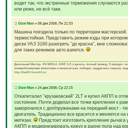
водит так, что экстренные торможения случаются ра
или реже, но всё таки.
Dizel Man
» 08 дек 2008, Пн 21:53
Машина поездила только по территории мастерской.
термостойкая. Представить режим езды при которо
диски УАЗ 3160 разогреть "до красна", мне сложноват
для таких режимов авто ваяется.
Дизельный Мастер. IFA W50LA, КУНГ, 6,5 л дизель, полный привод, 5 передач, п
пневмоблокировки межосевая и межколесная, лебедка, наддув всех сапунов, подк
http://ifaw50.forum24.ru/
Dizel Man
» 24 дек 2008, Ср 22:15
Откапиталил "крузаковский" 2LT и купил АКПП в отл
состоянии. Почти доделал все точки крепления к рам
заморочился с доп/пружинами на передний мост - т
двигатель. Традиционно все красится и меняется на 
метизах.
Предстоит изготовить крепление рычага
АКПП и модернизировать кожух в раоне пола над ко