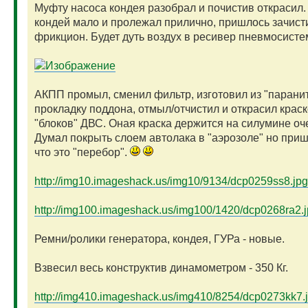
Муфту насоса кондея разобрал и почистив открасил.
кондей мало и пролежал прилично, пришлось зачист
фрикцион. Будет дуть воздух в ресивер пневмосист
АКПП промыл, сменил фильтр, изготовил из "парани
прокладку поддона, отмыл/отчистил и открасил краск
"блоков" ДВС. Оная краска держится на силумине оч
Думал покрыть слоем автолака в "аэрозоле" но приш
что это "перебор".
http://img10.imageshack.us/img10/9134/dcp0259ss8.jpg
http://img100.imageshack.us/img100/1420/dcp0268ra2.
Ремни/ролики генератора, кондея, ГУРа - новые.
Взвесил весь конструктив динамометром - 350 Кг.
http://img410.imageshack.us/img410/8254/dcp0273kk7.