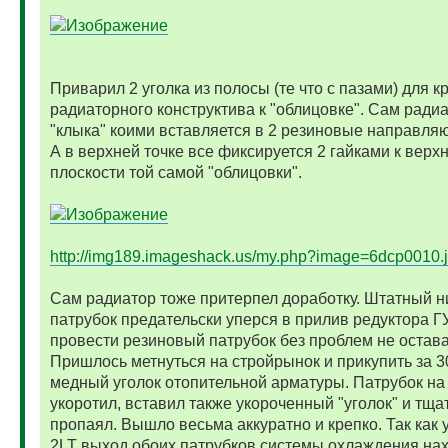
Приварил 2 уголка из полосы (те что с пазами) для 
радиаторного конструктива к "облицовке". Сам радиа
"клыка" коими вставляется в 2 резиновые направля
А в верхней точке все фиксируется 2 гайками к верх
плоскости той самой "облицовки".
http://img189.imageshack.us/my.php?image=6dcp0010.
Сам радиатор тоже притерпел доработку. Штатный 
патрубок предательски уперся в прилив редуктора 
провести резиновый патрубок без проблем не остава
Пришлось метнуться на стройрынок и прикупить за 3
медный уголок отопительной арматуры. Патрубок на
укоротил, вставил также укороченный "уголок" и тща
пропаял. Вышло весьма аккуратно и крепко. Так как 
2LT выход обоих патрубков системы охлаждения нах