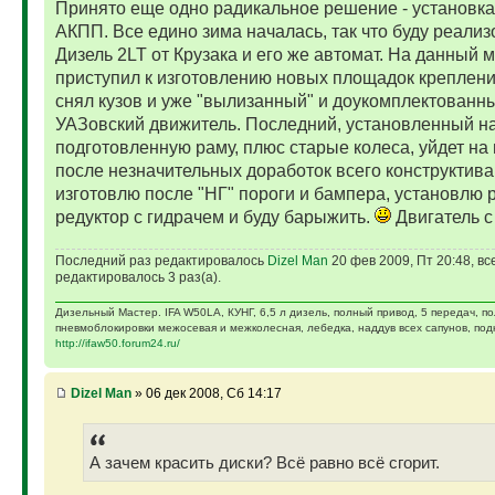
Принято еще одно радикальное решение - установка
АКПП. Все едино зима началась, так что буду реализ
Дизель 2LT от Крузака и его же автомат. На данный 
приступил к изготовлению новых площадок креплени
снял кузов и уже "вылизанный" и доукомплектованн
УАЗовский движитель. Последний, установленный н
подготовленную раму, плюс старые колеса, уйдет на
после незначительных доработок всего конструктива
изготовлю после "НГ" пороги и бампера, установлю 
редуктор с гидрачем и буду барыжить.
Двигатель с
Последний раз редактировалось
Dizel Man
20 фев 2009, Пт 20:48, вс
редактировалось 3 раз(а).
Дизельный Мастер. IFA W50LA, КУНГ, 6,5 л дизель, полный привод, 5 передач, п
пневмоблокировки межосевая и межколесная, лебедка, наддув всех сапунов, подк
http://ifaw50.forum24.ru/
Dizel Man
» 06 дек 2008, Сб 14:17
А зачем красить диски? Всё равно всё сгорит.