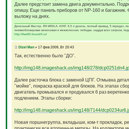
Далее предстоит замена двига документально. Подр
опишу. Еще панель приборов от NP-160 и багажник. 
выложу на днях.
Дизельный Мастер. IFA W50LA, КУНГ, 6,5 л дизель, полный привод, 5 передач, п
пневмоблокировки межосевая и межколесная, лебедка, наддув всех сапунов, подк
http://ifaw50.forum24.ru/
Dizel Man
» 17 фев 2009, Вт 20:43
Так, естественно было "ДО".
http://img148.imageshack.us/img148/278/dcp0251dn4.j
Далее расточка блока с заменой ЦПГ. Отмывка детал
"мойке", покраска краской для блоков. На этапах сбо
двигатель промывался и продувался 6 раз веретенк
подлением. Этапы сборки:
http://img148.imageshack.us/img148/7144/dcp0234ur6.
Новая поршнегруппа, вкладыши, ком-т прокладок, р
практически все вторичные метизы. На коллекторе 