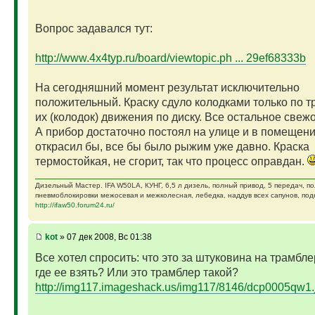
Вопрос задавался тут:
http://www.4x4typ.ru/board/viewtopic.ph ... 29ef68333b
На сегодняшний момент результат исключительно
положительный. Краску сдуло колодками только по т
их (колодок) движения по диску. Все остальное свежо
А прибор достаточно постоял на улице и в помещени
открасил бы, все бы было рыжим уже давно. Краска
термостойкая, не сгорит, так что процесс оправдан.
Дизельный Мастер. IFA W50LA, КУНГ, 6,5 л дизель, полный привод, 5 передач, п
пневмоблокировки межосевая и межколесная, лебедка, наддув всех сапунов, подк
http://ifaw50.forum24.ru/
kot
» 07 дек 2008, Вс 01:38
Все хотел спросить: что это за штуковина на трамбле
где ее взять? Или это трамблер такой?
http://img117.imageshack.us/img117/8146/dcp0005qw1.