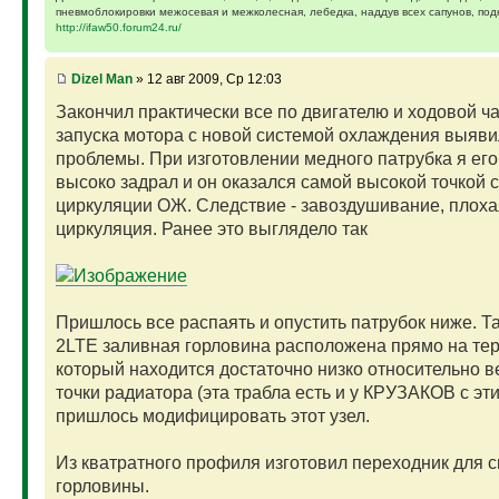
пневмоблокировки межосевая и межколесная, лебедка, наддув всех сапунов, подк
http://ifaw50.forum24.ru/
Dizel Man
» 12 авг 2009, Ср 12:03
Закончил практически все по двигателю и ходовой ча
запуска мотора с новой системой охлаждения выяви
проблемы. При изготовлении медного патрубка я ег
высоко задрал и он оказался самой высокой точкой 
циркуляции ОЖ. Следствие - завоздушивание, плоха
циркуляция. Ранее это выглядело так
Пришлось все распаять и опустить патрубок ниже. Та
2LTE заливная горловина расположена прямо на тер
который находится достаточно низко относительно в
точки радиатора (эта трабла есть и у КРУЗАКОВ с эти
пришлось модифицировать этот узел.
Из кватратного профиля изготовил переходник для 
горловины.