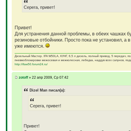
Серега, привет!
Привет!
Для устранения данной проблемы, в обеих чашках бу
резиновые отбойники. Просто пока не установил, а в
уже имеются.
Дизельный Мастер. IFA W50LA, КУНГ, 6,5 л дизель, полный привод, 5 передач, п
пневмоблокировки межосевая и межколесная, лебедка, наддув всех сапунов, подк
http://ifaw50.forum24.ru/
zotoff
» 22 апр 2009, Ср 07:42
Dizel Man писал(а):
Серега, привет!
Привет!