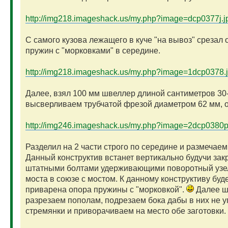
http://img218.imageshack.us/my.php?image=dcp0377j.j
С самого кузова лежащего в куче "на вывоз" срезал
пружин с "морковками" в середине.
http://img218.imageshack.us/my.php?image=1dcp0378.
Далее, взял 100 мм швеллер длиной сантиметров 30
высверливаем трубчатой фрезой диаметром 62 мм, о
http://img246.imageshack.us/my.php?image=2dcp0380p
Разделил на 2 части строго по середине и размечаем
Данный конструктив встанет вертикально будучи зак
штатными болтами удерживающими поворотный узе
моста в союзе с мостом. К данному конструктиву буд
приварена опора пружины с "морковкой".
Далее ш
разрезаем пополам, подрезаем бока дабы в них не 
стремянки и приворачиваем на место обе заготовки.