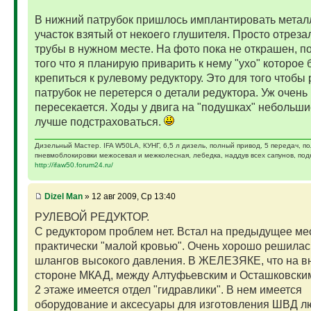
В нижний патрубок пришлось имплантировать метал
участок взятый от некоего глушителя. Просто отрезал
трубы в нужном месте. На фото пока не открашен, п
того что я планирую приварить к нему "ухо" которое 
крепиться к рулевому редуктору. Это для того чтобы
патрубок не перетерся о детали редуктора. Уж очень
пересекается. Ходы у двига на "подушках" небольши
лучше подстраховаться.
Дизельный Мастер. IFA W50LA, КУНГ, 6,5 л дизель, полный привод, 5 передач, п
пневмоблокировки межосевая и межколесная, лебедка, наддув всех сапунов, подк
http://ifaw50.forum24.ru/
Dizel Man
» 12 авг 2009, Ср 13:40
РУЛЕВОЙ РЕДУКТОР.
С редуктором проблем нет. Встал на предыдущее ме
практически "малой кровью". Очень хорошо решила
шлангов высокого давления. В ЖЕЛЕЗЯКЕ, что на 
стороне МКАД, между Алтуфьевским и Осташковским
2 этаже имеется отдел "гидравлики". В нем имеется
оборудование и аксесуары для изготовления ШВД л