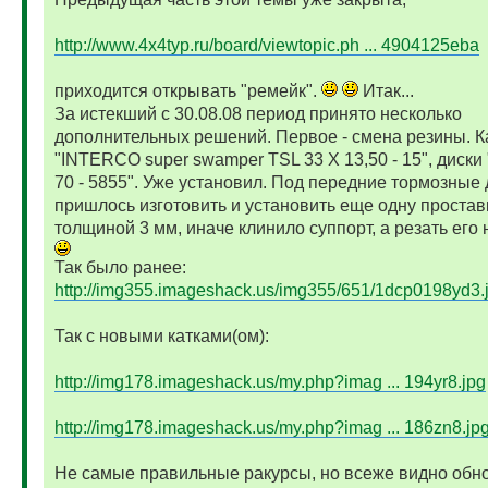
http://www.4x4typ.ru/board/viewtopic.ph ... 4904125eba
приходится открывать "ремейк".
Итак...
За истекший с 30.08.08 период принято несколько
дополнительных решений. Первое - смена резины. К
"INTERCO super swamper TSL 33 X 13,50 - 15", диски 
70 - 5855". Уже установил. Под передние тормозные 
пришлось изготовить и установить еще одну простав
толщиной 3 мм, иначе клинило суппорт, а резать его 
Так было ранее:
http://img355.imageshack.us/img355/651/1dcp0198yd3.
Так с новыми катками(ом):
http://img178.imageshack.us/my.php?imag ... 194yr8.jpg
http://img178.imageshack.us/my.php?imag ... 186zn8.jp
Не самые правильные ракурсы, но всеже видно обн