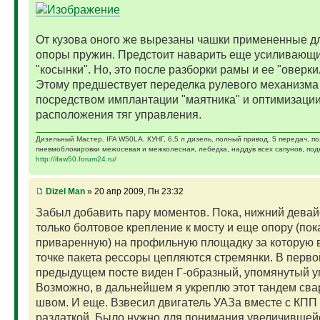
От кузова оного же вырезаны чашки примененные д
опоры пружин. Предстоит наварить еще усиливающ
"косынки". Но, это после разборки рамы и ее "оверки
Этому предшествует переделка рулевого механизма
посредством имплантации "маятника" и оптимизаци
расположения тяг управления.
Дизельный Мастер. IFA W50LA, КУНГ, 6,5 л дизель, полный привод, 5 передач, п
пневмоблокировки межосевая и межколесная, лебедка, наддув всех сапунов, подк
http://ifaw50.forum24.ru/
Dizel Man
» 20 апр 2009, Пн 23:32
Забыл добавить пару моментов. Пока, нижний девай
только болтовое крепление к мосту и еще опору (пок
приваренную) на профильную площадку за которую 
точке пакета рессоры цепляются стремянки. В перво
предыдущем посте виден Г-образный, упомянутый у
Возможно, в дальнейшем я укреплю этот тандем св
швом. И еще. Взвесил двигатель УАЗа вместе с КПП
раздаткой. Было нужно для понимания увеличившейс