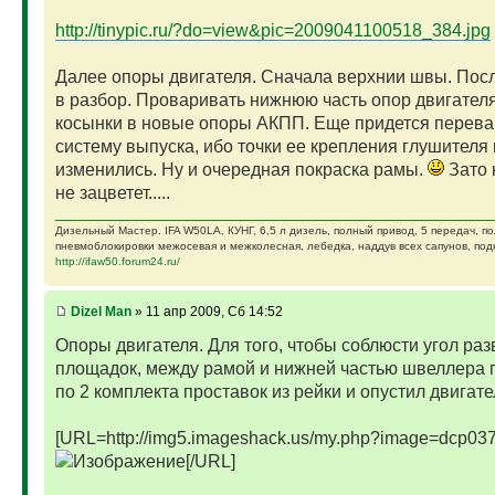
http://tinypic.ru/?do=view&pic=2009041100518_384.jpg
Далее опоры двигателя. Сначала верхнии швы. Посл
в разбор. Проваривать нижнюю часть опор двигателя
косынки в новые опоры АКПП. Еще придется перева
систему выпуска, ибо точки ее крепления глушителя 
изменились. Ну и очередная покраска рамы.
Зато 
не зацветет.....
Дизельный Мастер. IFA W50LA, КУНГ, 6,5 л дизель, полный привод, 5 передач, п
пневмоблокировки межосевая и межколесная, лебедка, наддув всех сапунов, подк
http://ifaw50.forum24.ru/
Dizel Man
» 11 апр 2009, Сб 14:52
Опоры двигателя. Для того, чтобы соблюсти угол раз
площадок, между рамой и нижней частью швеллера
по 2 комплекта проставок из рейки и опустил двигате
[URL=http://img5.imageshack.us/my.php?image=dcp037
[/URL]