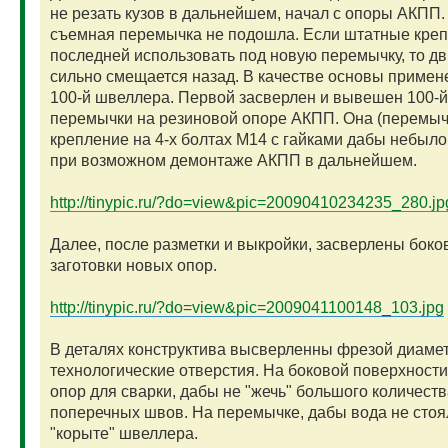
не резать кузов в дальнейшем, начал с опоры АКПП
съемная перемычка не подошла. Если штатные кре
последней использовать под новую перемычку, то дв
сильно смещается назад. В качестве основы примен
100-й швеллера. Первой засверлен и вывешен 100-й
перемычки на резиновой опоре АКПП. Она (перемыч
крепление на 4-х болтах М14 с гайками дабы небыл
при возможном демонтаже АКПП в дальнейшем.
http://tinypic.ru/?do=view&pic=20090410234235_280.jp
Далее, после разметки и выкройки, засверлены бок
заготовки новых опор.
http://tinypic.ru/?do=view&pic=2009041100148_103.jpg
В деталях конструктива высверленны фрезой диаме
технологические отверстия. На боковой поверхност
опор для сварки, дабы не "жечь" большого количеств
поперечных швов. На перемычке, дабы вода не стоя
"корыте" швеллера.