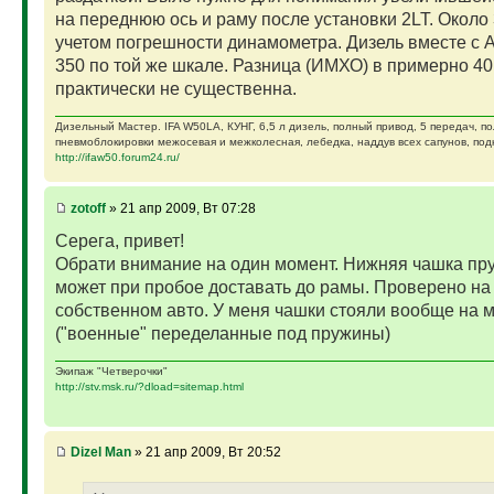
на переднюю ось и раму после установки 2LT. Около 
учетом погрешности динамометра. Дизель вместе с 
350 по той же шкале. Разница (ИМХО) в примерно 40
практически не существенна.
Дизельный Мастер. IFA W50LA, КУНГ, 6,5 л дизель, полный привод, 5 передач, п
пневмоблокировки межосевая и межколесная, лебедка, наддув всех сапунов, подк
http://ifaw50.forum24.ru/
zotoff
» 21 апр 2009, Вт 07:28
Серега, привет!
Обрати внимание на один момент. Нижняя чашка п
может при пробое доставать до рамы. Проверено на
собственном авто. У меня чашки стояли вообще на 
("военные" переделанные под пружины)
Экипаж "Четверочки"
http://stv.msk.ru/?dload=sitemap.html
Dizel Man
» 21 апр 2009, Вт 20:52