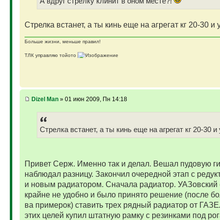
А вдруг стрелку клинит в оном месте?!
Стрелка встанет, а ты кинь еще на агрегат кг 20-30 и 
Больше жизни, меньше правил!
ТЛК управляю тойото
ГАЗ-69 ДЖАЗ - строю мечту
ГАЗ-69 рок-н-ролл - еще одна задумка
Если что, на связи (909)640-3030
Dizel Man
» 01 июн 2009, Пн 14:18
Стрелка встанет, а ты кинь еще на агрегат кг 20-30 и
Привет Серж. Именно так и делал. Вешал пудовую г
наблюдал разницу. Закончил очередной этап с реду
и новым радиатором. Сначала радиатор. УАЗовский 
крайне не удобно и было принято решение (после бо
ва примерок) ставить трех рядный радиатор от ГАЗ
этих целей купил штатную рамку с резинками под рог