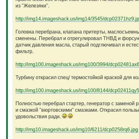
из "Железяки".
http://img14.imageshack.us/img14/3545/dcp02371hz9.j
Головка перебрана, клапана притерты, маслосъемн
сменены. Перебрал и отрегулировал ТНВД и форсун
датчик давления масла, старый подглючивал и естес
фильтр.
http://img100.imageshack.us/img100/3994/dcp02481ax6
Турбину открасил спец/ термостойкой краской для ко
http://img100.imageshack.us/img100/8144/dcp02411qy5
Полностью перебрал стартер, генератор с заменой 
и смазкой "вюртовскими" смазками. Открасил пользы
удовольствия ради.
http://img10.imageshack.us/img10/6211/dcp0258rq6.jpg