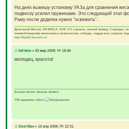
На днях вывешу установку УАЗа для сравнения вес
подвеску усилил пружинами. Это следующий этап фо
Раму после доделок нужно "освежить".
Дизельный Мастер. IFA W50LA, КУНГ, 6,5 л дизель, полный привод, 5 передач, п
пневмоблокировки межосевая и межколесная, лебедка, наддув всех сапунов, подк
http://ifaw50.forum24.ru/
full time
» 05 мар 2009, Чт 18:48
молодец, красота!
Больше жизни, меньше правил!
ТЛК управляю тойото
ГАЗ-69 ДЖАЗ - строю мечту
ГАЗ-69 рок-н-ролл - еще одна задумка
Если что, на связи (909)640-3030
Dizel Man
» 10 апр 2009, Пт 22:31