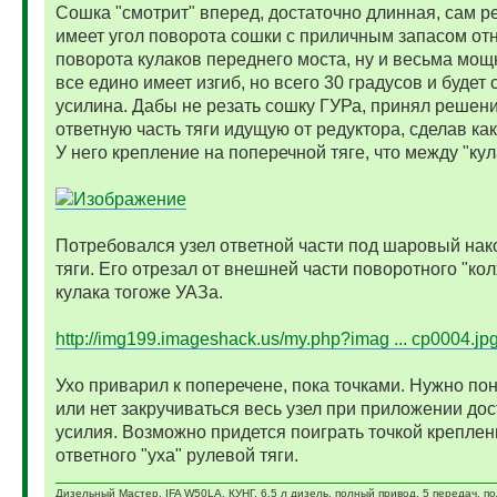
Сошка "смотрит" вперед, достаточно длинная, сам р
имеет угол поворота сошки с приличным запасом от
поворота кулаков переднего моста, ну и весьма мощ
все едино имеет изгиб, но всего 30 градусов и будет
усилина. Дабы не резать сошку ГУРа, принял решени
ответную часть тяги идущую от редуктора, сделав как
У него крепление на поперечной тяге, что между "кул
Потребовался узел ответной части под шаровый нак
тяги. Его отрезал от внешней части поворотного "кол
кулака тогоже УАЗа.
http://img199.imageshack.us/my.php?imag ... cp0004.jp
Ухо приварил к поперечене, пока точками. Нужно пон
или нет закручиваться весь узел при приложении дос
усилия. Возможно придется поиграть точкой креплен
ответного "уха" рулевой тяги.
Дизельный Мастер. IFA W50LA, КУНГ, 6,5 л дизель, полный привод, 5 передач, п