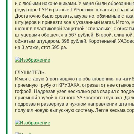
и с любыми наконечниками. У меня были обрезанны
редукторе ГУР и разные ГУРовские шланги от разных
Достаточно было срезать, акуратно, обжимные стака
штуцеров и привезти все в указанный магаз. Итого,
шланг в пластиковой защитной "спиральке" с обжат
штуцерами обошелся в 567 рублей. Второй, сливной,
обжатым штуцером, 398 рублей. Коротенький УАЗовс
на 3 этаже, стот 595 рэ.
ГЛУШИТЕЛЬ.
Имея старую (прогнившую по обыкновению, на изгиб
приемную трубу от КРУЗАКА, отрезал от нее стыково
гофрой. Надрезав узел несколько раз сварил с подр
приемной трубой штатного УАЗовского глушака. Дал
подрезав и развернув в нужном направлении штатн
получил новую выпускную систему. Легла весьма хо