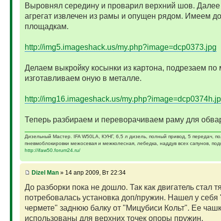
Выровнял середину и проварил верхний шов. Далее
агрегат извлечен из рамы и опущен рядом. Имеем до
площадкам.
http://img5.imageshack.us/my.php?image=dcp0373.jpg
Делаем выкройку косынки из картона, подрезаем по 
изготавливаем оную в металле.
http://img16.imageshack.us/my.php?image=dcp0374h.j
Теперь разбираем и переворачиваем раму для обвар
Дизельный Мастер. IFA W50LA, КУНГ, 6,5 л дизель, полный привод, 5 передач, п
пневмоблокировки межосевая и межколесная, лебедка, наддув всех сапунов, подк
http://ifaw50.forum24.ru/
Dizel Man
» 14 апр 2009, Вт 22:34
До разборки пока не дошло. Так как двигатель стал т
потребовалась установка доп/пружин. Нашел у себя 
чермете" заднюю балку от "Мицубиси Кольт". Ее чашк
использованы для верхних точек опоры пружин.