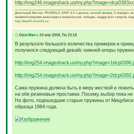
http://img246.imageshack.us/my.php?image=dcp0383xx
Дизельный Мастер. IFA W50LA, КУНГ, 6,5 л дизель, полный привод, 5 передач, п
пневмоблокировки межосевая и межколесная, лебедка, наддув всех сапунов, подк
http://ifaw50.forum24.ru/
Dizel Man
» 20 апр 2009, Пн 23:18
В результате большого количества примерок и прики
получился следующий девайс нижней опоры пружин
http://img254.imageshack.us/my.php?image=1dcp0390.
http://img254.imageshack.us/my.php?image=2dcp0392.
Сама пружина должна быть в меру жесткой и ложить
на обе резиновые проставки. Посему, выбор пока не
На фото, подошедшие старые пружины от Мицубиси
образца 1984 года.