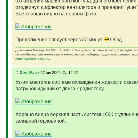
охлаждения маслянного контура. Для его крепления 
отодвинул дифлектор вентилятора и приварил "уши"
Все хорошо видно на первом фото.
Продолжение следует через 30 минут.
Обэд....
Дизельный Мастер. IFA W50LA, КУНГ, 6,5 л дизель, полный привод, 5 передач, п
пневмоблокировки межосевая и межколесная, лебедка, наддув всех сапунов, подк
http://ifaw50.forum24.ru/
Dizel Man
» 12 авг 2009, Ср 12:52
Узким местом в системе охлаждения жидкости оказа
патрубок идущий от двига к радиатору.
Хорошо видна верхняя часть системы ОЖ с удлинен
заливной горловиной.