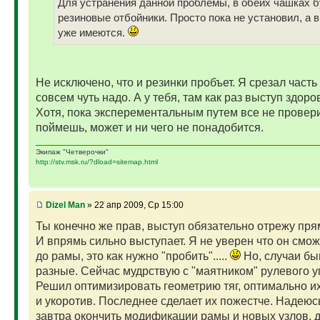
Для устранения данной проблемы, в обеих чашках б
резиновые отбойники. Просто пока не установил, а 
уже имеются.
Не исключено, что и резинки пробъет. Я срезал часть
совсем чуть надо. А у тебя, там как раз выступ здор
Хотя, пока эксперементальным путем все не провер
поймешь, может и ни чего не понадобится.
Экипаж "Четверочки"
http://stv.msk.ru/?dload=sitemap.html
Dizel Man
» 22 апр 2009, Ср 15:00
Ты конечно же прав, выступ обязательно отрежу пря
И впрямь сильно выступает. Я не уверен что он смож
до рамы, это как нужно "пробить".....
Но, случаи б
разные. Сейчас мудрствую с "маятником" рулевого 
Решил оптимизировать геометрию тяг, оптимально и
и укоротив. Последнее сделает их пожестче. Надеюс
завтра окончить модификации рамы и новых узлов, 