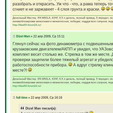
разобрать и открасить. Уж что - что, а рама теперь то
сгниет и не заржавеет - 4 слоя грунта и краски.
Дизельный Мастер. IFA W50LA, КУНГ, 6,5 л дизель, полный привод, 5 передач, п
пневмоблокировки межосевая и межколесная, лебедка, наддув всех сапунов, подк
http://ifaw50.forum24.ru/
Dizel Man
» 22 апр 2009, Ср 15:11
Глянул сейчас на фото динамометра с подвешенны
крузаковским двигателем/АКПП и увидел, что УАЗов
комплект весит столько же. Стрелка в том же месте. 
проверки зацепили более тяжелый агрегат и убедилс
работоспособности прибора.
А вдруг стрелку клин
месте?!
Дизельный Мастер. IFA W50LA, КУНГ, 6,5 л дизель, полный привод, 5 передач, п
пневмоблокировки межосевая и межколесная, лебедка, наддув всех сапунов, подк
http://ifaw50.forum24.ru/
full time
» 22 апр 2009, Ср 16:16
Dizel Man писал(а):