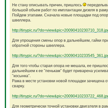
Не стану описывать причин, пришлось
переделыв
большой объем работ по имплантации дизеля в раму
Пойдем этапами. Сначала новые площадки под опор
швеллера.
http://tinypic.ru/?do=view&pic=20090410230710_318.jp
Для упрощения смены опор в дальнейшем, гайки пр
обратной стороны швеллера.
http://tinypic.ru/?do=view&pic=20090410233545_361.jp
Для того чтобы старая опора не мешала, ее пришлос
дальнейшем к ее "пенькам" будет приварена усили
"косынка".
Рама в месте установки новой площадки зачищена от
сварку.
http://tinypic.ru/?do=view&pic=20090410233722_468.jp
Для геометрически точной установки двигателя в рам