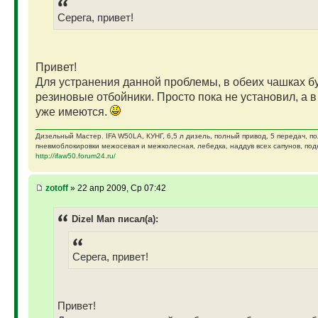
Серега, привет!
Привет!
Для устранения данной проблемы, в обеих чашках бу
резиновые отбойники. Просто пока не установил, а в
уже имеются.
Дизельный Мастер. IFA W50LA, КУНГ, 6,5 л дизель, полный привод, 5 передач, п
пневмоблокировки межосевая и межколесная, лебедка, наддув всех сапунов, подк
http://ifaw50.forum24.ru/
zotoff
» 22 апр 2009, Ср 07:42
Dizel Man писал(а):
Серега, привет!
Привет!