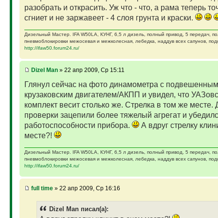
разобрать и открасить. Уж что - что, а рама теперь то
сгниет и не заржавеет - 4 слоя грунта и краски.
Дизельный Мастер. IFA W50LA, КУНГ, 6,5 л дизель, полный привод, 5 передач, п
пневмоблокировки межосевая и межколесная, лебедка, наддув всех сапунов, подк
http://ifaw50.forum24.ru/
Dizel Man
» 22 апр 2009, Ср 15:11
Глянул сейчас на фото динамометра с подвешенны
крузаковским двигателем/АКПП и увидел, что УАЗов
комплект весит столько же. Стрелка в том же месте. 
проверки зацепили более тяжелый агрегат и убедилс
работоспособности прибора.
А вдруг стрелку клин
месте?!
Дизельный Мастер. IFA W50LA, КУНГ, 6,5 л дизель, полный привод, 5 передач, п
пневмоблокировки межосевая и межколесная, лебедка, наддув всех сапунов, подк
http://ifaw50.forum24.ru/
full time
» 22 апр 2009, Ср 16:16
Dizel Man писал(а):