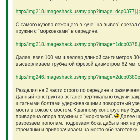
http://img218.imageshack.us/my.php?image=dcp0377j.j
С самого кузова лежащего в куче "на вывоз" срезал
пружин с "морковками" в середине.
http://img218.imageshack.us/my.php?image=1dcp0378.
Далее, взял 100 мм швеллер длиной сантиметров 30
высверливаем трубчатой фрезой диаметром 62 мм, о
http://img246.imageshack.us/my.php?image=2dcp0380p
Разделил на 2 части строго по середине и размечаем
Данный конструктив встанет вертикально будучи зак
штатными болтами удерживающими поворотный узе
моста в союзе с мостом. К данному конструктиву буд
приварена опора пружины с "морковкой".
Далее ш
разрезаем пополам, подрезаем бока дабы в них не 
стремянки и приворачиваем на место обе заготовки.