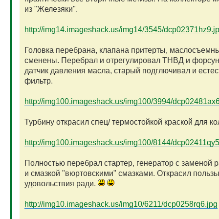
из "Железяки".
http://img14.imageshack.us/img14/3545/dcp02371hz9.j
Головка перебрана, клапана притерты, маслосъемн
сменены. Перебрал и отрегулировал ТНВД и форсун
датчик давления масла, старый подглючивал и естес
фильтр.
http://img100.imageshack.us/img100/3994/dcp02481ax6
Турбину открасил спец/ термостойкой краской для ко
http://img100.imageshack.us/img100/8144/dcp02411qy5
Полностью перебрал стартер, генератор с заменой 
и смазкой "вюртовскими" смазками. Открасил пользы
удовольствия ради.
http://img10.imageshack.us/img10/6211/dcp0258rq6.jpg