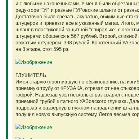
и с любыми наконечниками. У меня были обрезанны
редукторе ГУР и разные ГУРовские шланги от разных
Достаточно было срезать, акуратно, обжимные стака
штуцеров и привезти все в указанный магаз. Итого,
шланг в пластиковой защитной "спиральке" с обжат
штуцерами обошелся в 567 рублей. Второй, сливной,
обжатым штуцером, 398 рублей. Коротенький УАЗовс
на 3 этаже, стот 595 рэ.
ГЛУШИТЕЛЬ.
Имея старую (прогнившую по обыкновению, на изгиб
приемную трубу от КРУЗАКА, отрезал от нее стыково
гофрой. Надрезав узел несколько раз сварил с подр
приемной трубой штатного УАЗовского глушака. Дал
подрезав и развернув в нужном направлении штатн
получил новую выпускную систему. Легла весьма хо