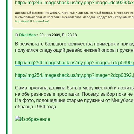
http://img246.imageshack.us/my.php?image=dcp0383xx
Дизельный Мастер. IFA W50LA, КУНГ, 6,5 л дизель, полный привод, 5 передач, п
пневмоблокировки межосевая и межколесная, лебедка, наддув всех сапунов, подк
http://ifaw50.forum24.ru/
Dizel Man
» 20 апр 2009, Пн 23:18
В результате большого количества примерок и прики
получился следующий девайс нижней опоры пружин
http://img254.imageshack.us/my.php?image=1dcp0390.
http://img254.imageshack.us/my.php?image=2dcp0392.
Сама пружина должна быть в меру жесткой и ложить
на обе резиновые проставки. Посему, выбор пока не
На фото, подошедшие старые пружины от Мицубиси
образца 1984 года.