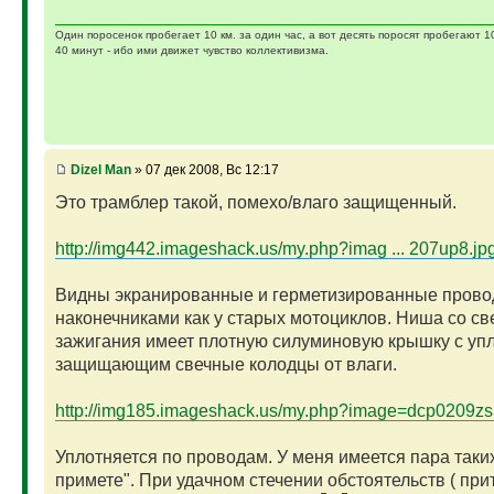
Один поросенок пробегает 10 км. за один час, а вот десять поросят пробегают 1
40 минут - ибо ими движет чувство коллективизма.
Dizel Man
» 07 дек 2008, Вс 12:17
Это трамблер такой, помехо/влаго защищенный.
http://img442.imageshack.us/my.php?imag ... 207up8.jp
Видны экранированные и герметизированные прово
наконечниками как у старых мотоциклов. Ниша со св
зажигания имеет плотную силуминовую крышку с уп
защищающим свечные колодцы от влаги.
http://img185.imageshack.us/my.php?image=dcp0209zs
Уплотняется по проводам. У меня имеется пара таких
примете". При удачном стечении обстоятельств ( прит