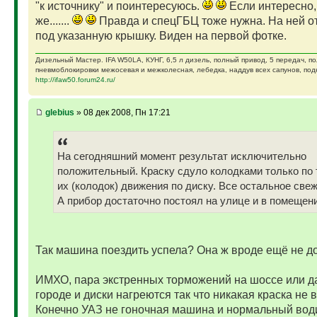
"к источнику" и поинтересуюсь.
Если интересно,
же.......
Правда и спецГБЦ тоже нужна. На ней от
под указанную крышку. Виден на первой фотке.
Дизельный Мастер. IFA W50LA, КУНГ, 6,5 л дизель, полный привод, 5 передач, п
пневмоблокировки межосевая и межколесная, лебедка, наддув всех сапунов, подк
http://ifaw50.forum24.ru/
glebius
» 08 дек 2008, Пн 17:21
На сегодняшний момент результат исключительно
положительный. Краску сдуло колодками только по 
их (колодок) движения по диску. Все остальное свеж
А прибор достаточно постоял на улице и в помещени
Так машина поездить успела? Она ж вроде ещё не д
ИМХО, пара экстренных торможений на шоссе или д
городе и диски нагреются так что никакая краска не 
Конечно УАЗ не гоночная машина и нормальный вод