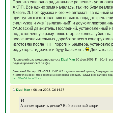
Принято еще одно радикальное решение - установка
АКПП. Все едино зима началась, так что буду реализ
Дизель 2LT от Крузака и его же автомат. На данный 
приступил к изготовлению новых площадок креплени
снял кузов и уже "вылизанный" и доукомплектованн
УАЗовский движитель. Последний, установленный н
подготовленную раму, плюс старые колеса, уйдет на
после незначительных доработок всего конструктива
изготовлю после "НГ" пороги и бампера, установлю 
редуктор с гидрачем и буду барыжить.
Двигатель с
Последний раз редактировалось
Dizel Man
20 фев 2009, Пт 20:48, вс
редактировалось 3 раз(а).
Дизельный Мастер. IFA W50LA, КУНГ, 6,5 л дизель, полный привод, 5 передач, п
пневмоблокировки межосевая и межколесная, лебедка, наддув всех сапунов, подк
http://ifaw50.forum24.ru/
Dizel Man
» 06 дек 2008, Сб 14:17
А зачем красить диски? Всё равно всё сгорит.