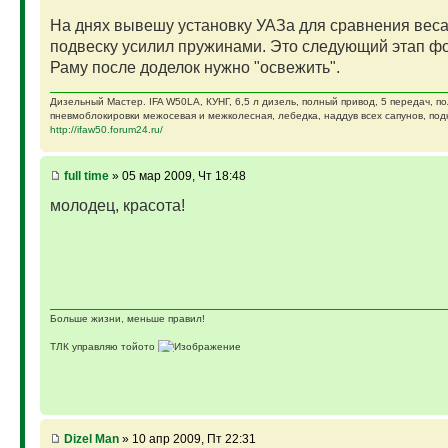
На днях вывешу установку УАЗа для сравнения вес
подвеску усилил пружинами. Это следующий этап фо
Раму после доделок нужно "освежить".
Дизельный Мастер. IFA W50LA, КУНГ, 6,5 л дизель, полный привод, 5 передач, п
пневмоблокировки межосевая и межколесная, лебедка, наддув всех сапунов, подк
http://ifaw50.forum24.ru/
full time
» 05 мар 2009, Чт 18:48
молодец, красота!
Больше жизни, меньше правил!
ТЛК управляю тойото
ГАЗ-69 ДЖАЗ - строю мечту
ГАЗ-69 рок-н-ролл - еще одна задумка
Если что, на связи (909)640-3030
Dizel Man
» 10 апр 2009, Пт 22:31