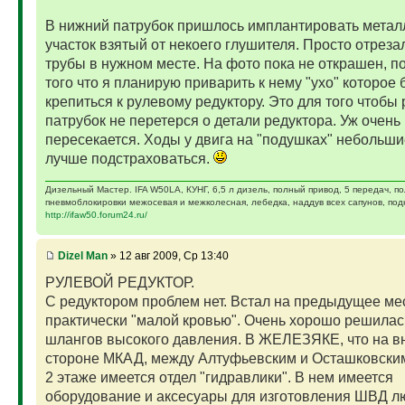
В нижний патрубок пришлось имплантировать метал
участок взятый от некоего глушителя. Просто отрезал
трубы в нужном месте. На фото пока не открашен, п
того что я планирую приварить к нему "ухо" которое 
крепиться к рулевому редуктору. Это для того чтобы
патрубок не перетерся о детали редуктора. Уж очень
пересекается. Ходы у двига на "подушках" небольши
лучше подстраховаться.
Дизельный Мастер. IFA W50LA, КУНГ, 6,5 л дизель, полный привод, 5 передач, п
пневмоблокировки межосевая и межколесная, лебедка, наддув всех сапунов, подк
http://ifaw50.forum24.ru/
Dizel Man
» 12 авг 2009, Ср 13:40
РУЛЕВОЙ РЕДУКТОР.
С редуктором проблем нет. Встал на предыдущее ме
практически "малой кровью". Очень хорошо решила
шлангов высокого давления. В ЖЕЛЕЗЯКЕ, что на 
стороне МКАД, между Алтуфьевским и Осташковским
2 этаже имеется отдел "гидравлики". В нем имеется
оборудование и аксесуары для изготовления ШВД л