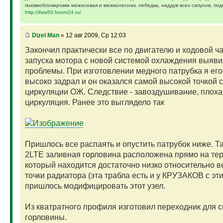
пневмоблокировки межосевая и межколесная, лебедка, наддув всех сапунов, подк
http://ifaw50.forum24.ru/
Dizel Man
» 12 авг 2009, Ср 12:03
Закончил практически все по двигателю и ходовой ча
запуска мотора с новой системой охлаждения выяви
проблемы. При изготовлении медного патрубка я ег
высоко задрал и он оказался самой высокой точкой 
циркуляции ОЖ. Следствие - завоздушивание, плоха
циркуляция. Ранее это выглядело так
Пришлось все распаять и опустить патрубок ниже. Та
2LTE заливная горловина расположена прямо на тер
который находится достаточно низко относительно в
точки радиатора (эта трабла есть и у КРУЗАКОВ с эти
пришлось модифицировать этот узел.
Из кватратного профиля изготовил переходник для 
горловины.