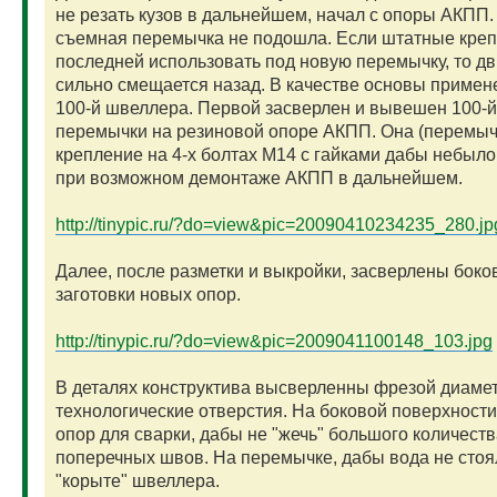
не резать кузов в дальнейшем, начал с опоры АКПП
съемная перемычка не подошла. Если штатные кре
последней использовать под новую перемычку, то дв
сильно смещается назад. В качестве основы примен
100-й швеллера. Первой засверлен и вывешен 100-й
перемычки на резиновой опоре АКПП. Она (перемыч
крепление на 4-х болтах М14 с гайками дабы небыл
при возможном демонтаже АКПП в дальнейшем.
http://tinypic.ru/?do=view&pic=20090410234235_280.jp
Далее, после разметки и выкройки, засверлены бок
заготовки новых опор.
http://tinypic.ru/?do=view&pic=2009041100148_103.jpg
В деталях конструктива высверленны фрезой диаме
технологические отверстия. На боковой поверхност
опор для сварки, дабы не "жечь" большого количеств
поперечных швов. На перемычке, дабы вода не стоя
"корыте" швеллера.