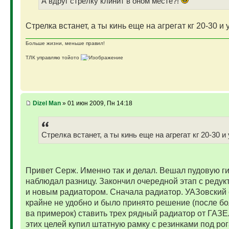
А вдруг стрелку клинит в оном месте?!
Стрелка встанет, а ты кинь еще на агрегат кг 20-30 и 
Больше жизни, меньше правил!
ТЛК управляю тойото
ГАЗ-69 ДЖАЗ - строю мечту
ГАЗ-69 рок-н-ролл - еще одна задумка
Если что, на связи (909)640-3030
Dizel Man
» 01 июн 2009, Пн 14:18
Стрелка встанет, а ты кинь еще на агрегат кг 20-30 и
Привет Серж. Именно так и делал. Вешал пудовую г
наблюдал разницу. Закончил очередной этап с реду
и новым радиатором. Сначала радиатор. УАЗовский 
крайне не удобно и было принято решение (после бо
ва примерок) ставить трех рядный радиатор от ГАЗ
этих целей купил штатную рамку с резинками под рог