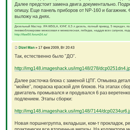
Далее предстоит замена двига документально. Подр
опишу. Еще панель приборов от NP-160 и багажник. 
выложу на днях.
Дизельный Мастер. IFA W50LA, КУНГ, 6,5 л дизель, полный привод, 5 передач, п
пневмоблокировки межосевая и межколесная, лебедка, наддув всех сапунов, подк
http://ifaw50.forum24.ru/
Dizel Man
» 17 фев 2009, Вт 20:43
Так, естественно было "ДО".
http://img148.imageshack.us/img148/278/dcp0251dn4.j
Далее расточка блока с заменой ЦПГ. Отмывка детал
"мойке", покраска краской для блоков. На этапах сбо
двигатель промывался и продувался 6 раз веретенк
подлением. Этапы сборки:
http://img148.imageshack.us/img148/7144/dcp0234ur6.
Новая поршнегруппа, вкладыши, ком-т прокладок, р
практически все вторичные метизы. На коллекторе 