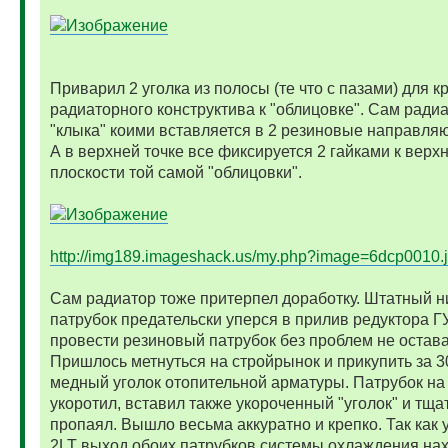
Приварил 2 уголка из полосы (те что с пазами) для 
радиаторного конструктива к "облицовке". Сам радиа
"клыка" коими вставляется в 2 резиновые направля
А в верхней точке все фиксируется 2 гайками к верх
плоскости той самой "облицовки".
http://img189.imageshack.us/my.php?image=6dcp0010.
Сам радиатор тоже притерпел доработку. Штатный 
патрубок предательски уперся в прилив редуктора 
провести резиновый патрубок без проблем не остава
Пришлось метнуться на стройрынок и прикупить за 3
медный уголок отопительной арматуры. Патрубок на
укоротил, вставил также укороченный "уголок" и тща
пропаял. Вышло весьма аккуратно и крепко. Так как 
2LT выход обоих патрубков системы охлаждения нах