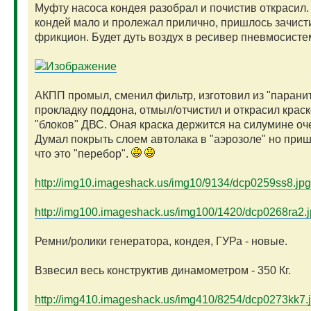
Муфту насоса кондея разобрал и почистив открасил.
кондей мало и пролежал прилично, пришлось зачист
фрикцион. Будет дуть воздух в ресивер пневмосист
АКПП промыл, сменил фильтр, изготовил из "парани
прокладку поддона, отмыл/отчистил и открасил краск
"блоков" ДВС. Оная краска держится на силумине оч
Думал покрыть слоем автолака в "аэрозоле" но приш
что это "перебор".
http://img10.imageshack.us/img10/9134/dcp0259ss8.jpg
http://img100.imageshack.us/img100/1420/dcp0268ra2.
Ремни/ролики генератора, кондея, ГУРа - новые.
Взвесил весь конструктив динамометром - 350 Кг.
http://img410.imageshack.us/img410/8254/dcp0273kk7.