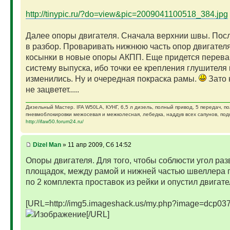
http://tinypic.ru/?do=view&pic=2009041100518_384.jpg
Далее опоры двигателя. Сначала верхнии швы. Посл
в разбор. Проваривать нижнюю часть опор двигателя
косынки в новые опоры АКПП. Еще придется перева
систему выпуска, ибо точки ее крепления глушителя 
изменились. Ну и очередная покраска рамы.
Зато 
не зацветет.....
Дизельный Мастер. IFA W50LA, КУНГ, 6,5 л дизель, полный привод, 5 передач, п
пневмоблокировки межосевая и межколесная, лебедка, наддув всех сапунов, подк
http://ifaw50.forum24.ru/
Dizel Man
» 11 апр 2009, Сб 14:52
Опоры двигателя. Для того, чтобы соблюсти угол раз
площадок, между рамой и нижней частью швеллера
по 2 комплекта проставок из рейки и опустил двигате
[URL=http://img5.imageshack.us/my.php?image=dcp037
[/URL]