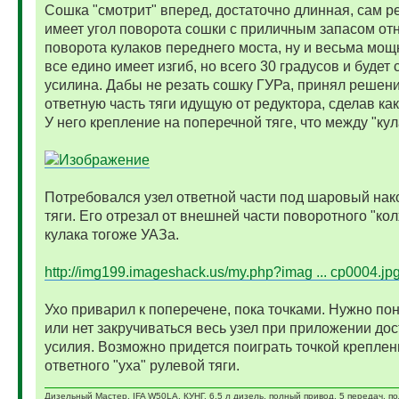
Сошка "смотрит" вперед, достаточно длинная, сам р
имеет угол поворота сошки с приличным запасом от
поворота кулаков переднего моста, ну и весьма мощ
все едино имеет изгиб, но всего 30 градусов и будет
усилина. Дабы не резать сошку ГУРа, принял решени
ответную часть тяги идущую от редуктора, сделав как
У него крепление на поперечной тяге, что между "кул
Потребовался узел ответной части под шаровый нак
тяги. Его отрезал от внешней части поворотного "кол
кулака тогоже УАЗа.
http://img199.imageshack.us/my.php?imag ... cp0004.jp
Ухо приварил к поперечене, пока точками. Нужно пон
или нет закручиваться весь узел при приложении дос
усилия. Возможно придется поиграть точкой креплен
ответного "уха" рулевой тяги.
Дизельный Мастер. IFA W50LA, КУНГ, 6,5 л дизель, полный привод, 5 передач, п