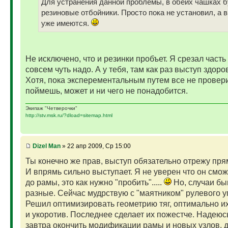
Для устранения данной проблемы, в обеих чашках б
резиновые отбойники. Просто пока не установил, а 
уже имеются.
Не исключено, что и резинки пробъет. Я срезал часть
совсем чуть надо. А у тебя, там как раз выступ здор
Хотя, пока эксперементальным путем все не провер
поймешь, может и ни чего не понадобится.
Экипаж "Четверочки"
http://stv.msk.ru/?dload=sitemap.html
Dizel Man
» 22 апр 2009, Ср 15:00
Ты конечно же прав, выступ обязательно отрежу пря
И впрямь сильно выступает. Я не уверен что он смож
до рамы, это как нужно "пробить".....
Но, случаи б
разные. Сейчас мудрствую с "маятником" рулевого 
Решил оптимизировать геометрию тяг, оптимально и
и укоротив. Последнее сделает их пожестче. Надеюс
завтра окончить модификации рамы и новых узлов, 