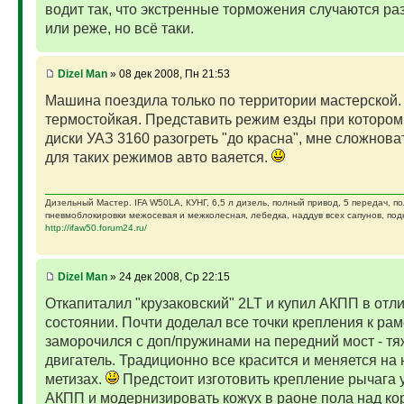
водит так, что экстренные торможения случаются ра
или реже, но всё таки.
Dizel Man
» 08 дек 2008, Пн 21:53
Машина поездила только по территории мастерской.
термостойкая. Представить режим езды при которо
диски УАЗ 3160 разогреть "до красна", мне сложноват
для таких режимов авто ваяется.
Дизельный Мастер. IFA W50LA, КУНГ, 6,5 л дизель, полный привод, 5 передач, п
пневмоблокировки межосевая и межколесная, лебедка, наддув всех сапунов, подк
http://ifaw50.forum24.ru/
Dizel Man
» 24 дек 2008, Ср 22:15
Откапиталил "крузаковский" 2LT и купил АКПП в отл
состоянии. Почти доделал все точки крепления к рам
заморочился с доп/пружинами на передний мост - т
двигатель. Традиционно все красится и меняется на 
метизах.
Предстоит изготовить крепление рычага
АКПП и модернизировать кожух в раоне пола над ко