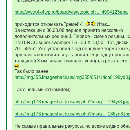
http://www.4x4typ.ru/board/viewtopic.ph ... 4904125eba
приходится открывать "ремейк".
Итак...
За истекший с 30.08.08 период принято несколько
дополнительных решений. Первое - смена резины. К
"INTERCO super swamper TSL 33 X 13,50 - 15", диски 
70 - 5855". Уже установил. Под передние тормозные 
пришлось изготовить и установить еще одну простав
толщиной 3 мм, иначе клинило суппорт, а резать его 
Так было ранее:
http://img355.imageshack.us/img355/651/1dcp0198yd3.
Так с новыми катками(ом):
http://img178.imageshack.us/my.php?imag ... 194yr8.jpg
http://img178.imageshack.us/my.php?imag ... 186zn8.jp
Не самые правильные ракурсы, но всеже видно обн