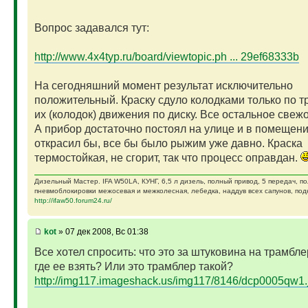
Вопрос задавался тут:
http://www.4x4typ.ru/board/viewtopic.ph ... 29ef68333b
На сегодняшний момент результат исключительно
положительный. Краску сдуло колодками только по т
их (колодок) движения по диску. Все остальное свежо
А прибор достаточно постоял на улице и в помещени
открасил бы, все бы было рыжим уже давно. Краска
термостойкая, не сгорит, так что процесс оправдан.
Дизельный Мастер. IFA W50LA, КУНГ, 6,5 л дизель, полный привод, 5 передач, п
пневмоблокировки межосевая и межколесная, лебедка, наддув всех сапунов, подк
http://ifaw50.forum24.ru/
kot
» 07 дек 2008, Вс 01:38
Все хотел спросить: что это за штуковина на трамбле
где ее взять? Или это трамблер такой?
http://img117.imageshack.us/img117/8146/dcp0005qw1.