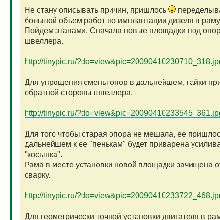
Не стану описывать причин, пришлось
переделыв
большой объем работ по имплантации дизеля в раму
Пойдем этапами. Сначала новые площадки под опор
швеллера.
http://tinypic.ru/?do=view&pic=20090410230710_318.jp
Для упрощения смены опор в дальнейшем, гайки пр
обратной стороны швеллера.
http://tinypic.ru/?do=view&pic=20090410233545_361.jp
Для того чтобы старая опора не мешала, ее пришлос
дальнейшем к ее "пенькам" будет приварена усили
"косынка".
Рама в месте установки новой площадки зачищена от
сварку.
http://tinypic.ru/?do=view&pic=20090410233722_468.jp
Для геометрически точной установки двигателя в рам