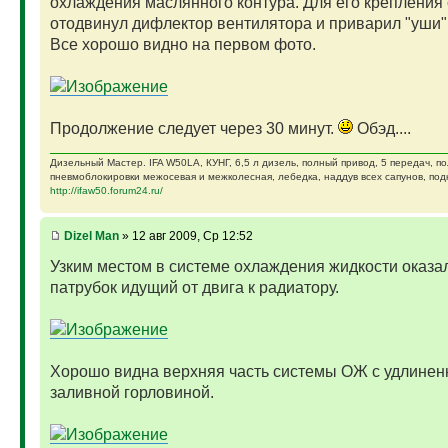
охлаждения маслянного контура. Для его крепления 
отодвинул дифлектор вентилятора и приварил "уши"
Все хорошо видно на первом фото.
Продолжение следует через 30 минут.
Обэд....
Дизельный Мастер. IFA W50LA, КУНГ, 6,5 л дизель, полный привод, 5 передач, п
пневмоблокировки межосевая и межколесная, лебедка, наддув всех сапунов, подк
http://ifaw50.forum24.ru/
Dizel Man
» 12 авг 2009, Ср 12:52
Узким местом в системе охлаждения жидкости оказа
патрубок идущий от двига к радиатору.
Хорошо видна верхняя часть системы ОЖ с удлинен
заливной горловиной.