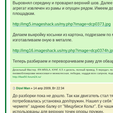
Выровнял середину и проварил верхний шов. Далее
агрегат извлечен из рамы и опущен рядом. Имеем до
площадкам.
http://img5.imageshack.us/my.php?image=dcp0373.jpg
Делаем выкройку косынки из картона, подрезаем по 
изготавливаем оную в металле.
http://img16.imageshack.us/my.php?image=dcp0374h.j
Теперь разбираем и переворачиваем раму для обвар
Дизельный Мастер. IFA W50LA, КУНГ, 6,5 л дизель, полный привод, 5 передач, п
пневмоблокировки межосевая и межколесная, лебедка, наддув всех сапунов, подк
http://ifaw50.forum24.ru/
Dizel Man
» 14 апр 2009, Вт 22:34
До разборки пока не дошло. Так как двигатель стал т
потребовалась установка доп/пружин. Нашел у себя 
чермете" заднюю балку от "Мицубиси Кольт". Ее чашк
использованы для верхних точек опоры пружин.