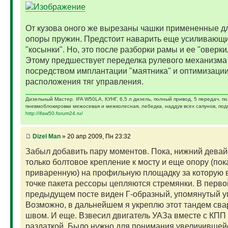
От кузова оного же вырезаны чашки примененные д
опоры пружин. Предстоит наварить еще усиливающ
"косынки". Но, это после разборки рамы и ее "оверки
Этому предшествует переделка рулевого механизма
посредством имплантации "маятника" и оптимизаци
расположения тяг управления.
Дизельный Мастер. IFA W50LA, КУНГ, 6,5 л дизель, полный привод, 5 передач, п
пневмоблокировки межосевая и межколесная, лебедка, наддув всех сапунов, подк
http://ifaw50.forum24.ru/
Dizel Man
» 20 апр 2009, Пн 23:32
Забыл добавить пару моментов. Пока, нижний девай
только болтовое крепление к мосту и еще опору (пок
приваренную) на профильную площадку за которую 
точке пакета рессоры цепляются стремянки. В перво
предыдущем посте виден Г-образный, упомянутый у
Возможно, в дальнейшем я укреплю этот тандем св
швом. И еще. Взвесил двигатель УАЗа вместе с КПП
раздаткой. Было нужно для понимания увеличившейс