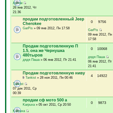
Артём
26 янв 2012, Чт
21:36
продам подготовленный Jeep
0
9756
Cherokee
GarPis
» 09 янв 2012, Пн 17:58
GarPis
09 янв 2012, Пн
17:58
Продам подготовленную П
0
10068
1.5, она же Чернушка
480тыров
дядя Паша
дядя Паша
» 06 янв 2012, Пт 21:41
06 янв 2012, Пт
21:41
Продам подготовленную ниву
4
14922
Tankist
» 28 ноя 2011, Пн 00:46
Tankist
07 дек 2011, Ср
00:39
продам сф мото 500 а
0
9873
Karpuxa
» 05 окт 2011, Ср 20:50
Karpuxa