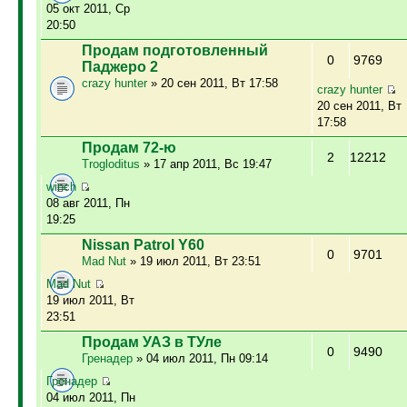
05 окт 2011, Ср
20:50
Продам подготовленный
0
9769
Паджеро 2
crazy hunter
» 20 сен 2011, Вт 17:58
crazy hunter
20 сен 2011, Вт
17:58
Продам 72-ю
2
12212
Trogloditus
» 17 апр 2011, Вс 19:47
winch
08 авг 2011, Пн
19:25
Nissan Patrol Y60
0
9701
Mad Nut
» 19 июл 2011, Вт 23:51
Mad Nut
19 июл 2011, Вт
23:51
Продам УАЗ в ТУле
0
9490
Гренадер
» 04 июл 2011, Пн 09:14
Гренадер
04 июл 2011, Пн