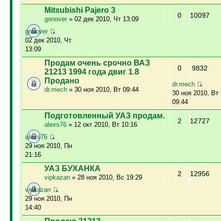
Mitsubishi Pajero 3
0
10097
gonover
» 02 дек 2010, Чт 13:09
gonover
02 дек 2010, Чт
13:09
Продам очень срочно ВАЗ
0
9832
21213 1994 года двиг 1.8
Продано
dr.mech
dr.mech
» 30 ноя 2010, Вт 09:44
30 ноя 2010, Вт
09:44
Подготовленный УАЗ продам.
2
12727
alexs76
» 12 окт 2010, Вт 10:16
alexs76
29 ноя 2010, Пн
21:16
УАЗ БУХАНКА
2
12956
vipkazan
» 28 ноя 2010, Вс 19:29
vipkazan
29 ноя 2010, Пн
14:40