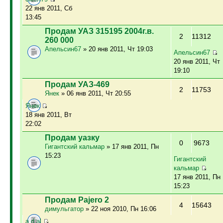
22 янв 2011, Сб
13:45
Продам УАЗ 315195 2004г.в.
2
11312
260 000
Апельсин67
» 20 янв 2011, Чт 19:03
Апельсин67
20 янв 2011, Чт
19:10
Продам УАЗ-469
2
11753
Янек
» 06 янв 2011, Чт 20:55
Янек
18 янв 2011, Вт
22:02
Продам уазку
0
9673
Гигантский кальмар
» 17 янв 2011, Пн
15:23
Гигантский
кальмар
17 янв 2011, Пн
15:23
Продам Pajero 2
4
15643
димульгатор
» 22 ноя 2010, Пн 16:06
a.d.al