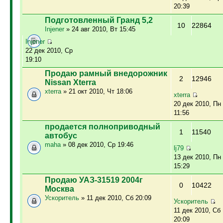
20:39
Подготовленный Гранд 5,2
10
22864
Injener
» 24 авг 2010, Вт 15:45
Injener
22 дек 2010, Ср
19:10
Продаю рамный внедорожник
2
12946
Nissan Xterra
xterra
» 21 окт 2010, Чт 18:06
xterra
20 дек 2010, Пн
11:56
продается полноприводный
1
11540
автобус
maha
» 08 дек 2010, Ср 19:46
lj79
13 дек 2010, Пн
15:29
Продаю УАЗ-31519 2004г
0
10422
Москва
Ускоритель
» 11 дек 2010, Сб 20:09
Ускоритель
11 дек 2010, Сб
20:09