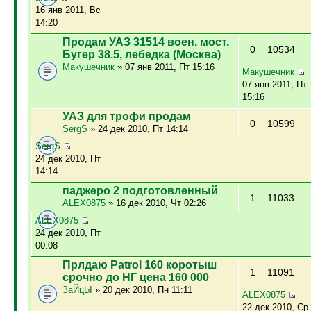
16 янв 2011, Вс
14:20
Продам УАЗ 31514 воен. мост.
0
10534
Бугер 38.5, лебедка (Москва)
Макушечник
» 07 янв 2011, Пт 15:16
Макушечник
07 янв 2011, Пт
15:16
УАЗ для трофи продам
0
10599
SergS
» 24 дек 2010, Пт 14:14
SergS
24 дек 2010, Пт
14:14
паджеро 2 подготовленный
1
11033
ALEX0875
» 16 дек 2010, Чт 02:26
ALEX0875
24 дек 2010, Пт
00:08
Прлдаю Patrol 160 коротыш
1
11091
срочно до НГ цена 160 000
ЗаЙцЫ
» 20 дек 2010, Пн 11:11
ALEX0875
22 дек 2010, Ср