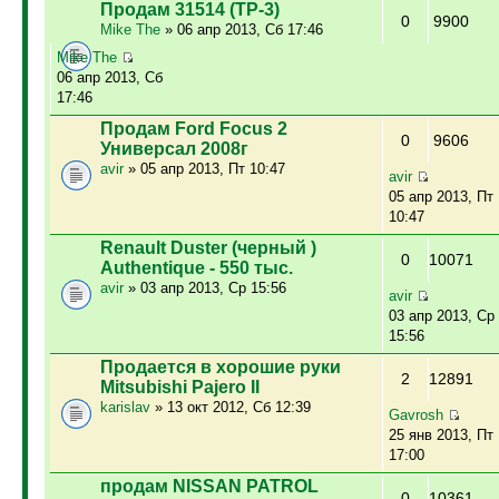
Продам 31514 (ТР-3)
0
9900
Mike The
» 06 апр 2013, Сб 17:46
Mike The
06 апр 2013, Сб
17:46
Продам Ford Focus 2
0
9606
Универсал 2008г
avir
» 05 апр 2013, Пт 10:47
avir
05 апр 2013, Пт
10:47
Renault Duster (черный )
0
10071
Authentique - 550 тыс.
avir
» 03 апр 2013, Ср 15:56
avir
03 апр 2013, Ср
15:56
Продается в хорошие руки
2
12891
Mitsubishi Pajero II
karislav
» 13 окт 2012, Сб 12:39
Gavrosh
25 янв 2013, Пт
17:00
продам NISSAN PATROL
0
10361