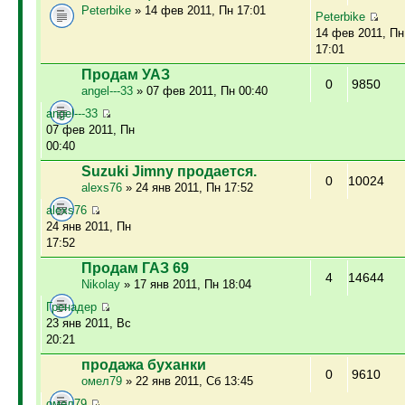
Peterbike
» 14 фев 2011, Пн 17:01
Peterbike
14 фев 2011, Пн
17:01
Продам УАЗ
0
9850
angel---33
» 07 фев 2011, Пн 00:40
angel---33
07 фев 2011, Пн
00:40
Suzuki Jimny продается.
0
10024
alexs76
» 24 янв 2011, Пн 17:52
alexs76
24 янв 2011, Пн
17:52
Продам ГАЗ 69
4
14644
Nikolay
» 17 янв 2011, Пн 18:04
Гренадер
23 янв 2011, Вс
20:21
продажа буханки
0
9610
омел79
» 22 янв 2011, Сб 13:45
омел79