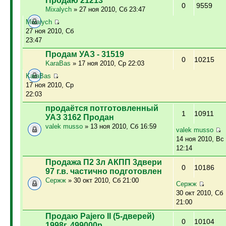
Продаю 21213
0
9559
Mixalych
» 27 ноя 2010, Сб 23:47
Mixalych
27 ноя 2010, Сб
23:47
Продам УАЗ - 31519
0
10215
KaraBas
» 17 ноя 2010, Ср 22:03
KaraBas
17 ноя 2010, Ср
22:03
продаётся потготовленный
1
10911
УАЗ 3162 Продан
valek musso
» 13 ноя 2010, Сб 16:59
valek musso
14 ноя 2010, Вс
12:14
Продажа П2 3л АКПП 3двери
0
10186
97 г.в. частично подготовлен
Сержж
» 30 окт 2010, Сб 21:00
Сержж
30 окт 2010, Сб
21:00
Продаю Pajero II (5-дверей)
0
10104
1998г. 499000р.