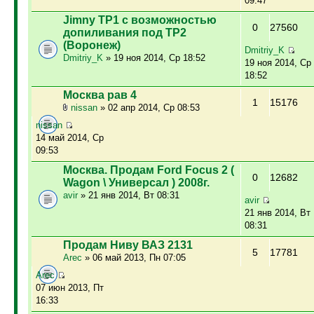
09:47
Jimny ТР1 с возможностью
0
27560
допиливания под ТР2
(Воронеж)
Dmitriy_K
Dmitriy_K
» 19 ноя 2014, Ср 18:52
19 ноя 2014, Ср
18:52
Москва рав 4
1
15176
nissan
» 02 апр 2014, Ср 08:53
nissan
14 май 2014, Ср
09:53
Москва. Продам Ford Focus 2 (
0
12682
Wagon \ Универсал ) 2008г.
avir
» 21 янв 2014, Вт 08:31
avir
21 янв 2014, Вт
08:31
Продам Ниву ВАЗ 2131
5
17781
Arec
» 06 май 2013, Пн 07:05
Arec
07 июн 2013, Пт
16:33