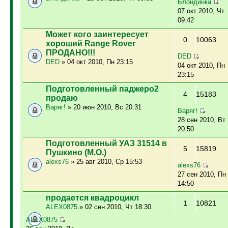
Блондинка
07 окт 2010, Чт
09:42
Может кого заинтересует
0
10063
хороший Range Rover
ПРОДАНО!!!
DED
DED
» 04 окт 2010, Пн 23:15
04 окт 2010, Пн
23:15
Подготовленный паджеро2
4
15183
продаю
Варяг!
» 20 июн 2010, Вс 20:31
Варяг!
28 сен 2010, Вт
20:50
Подготовленный УАЗ 31514 в
5
15819
Пушкино (М.О.)
alexs76
» 25 авг 2010, Ср 15:53
alexs76
27 сен 2010, Пн
14:50
продается квадроцикл
1
10821
ALEX0875
» 02 сен 2010, Чт 18:30
ALEX0875