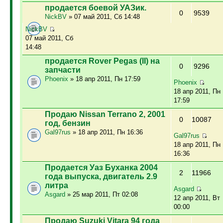
продается боевой УАЗик.
0
9539
NickBV
» 07 май 2011, Сб 14:48
NickBV
07 май 2011, Сб
14:48
продается Rover Pegas (II) на
0
9296
запчасти
Phoenix
» 18 апр 2011, Пн 17:59
Phoenix
18 апр 2011, Пн
17:59
Продаю Nissan Terrano 2, 2001
0
10087
год, бензин
Gal97rus
» 18 апр 2011, Пн 16:36
Gal97rus
18 апр 2011, Пн
16:36
Продается Уаз Буханка 2004
2
11966
года выпуска, двигатель 2.9
литра
Asgard
Asgard
» 25 мар 2011, Пт 02:08
12 апр 2011, Вт
00:00
Продаю Suzuki Vitara 94 года