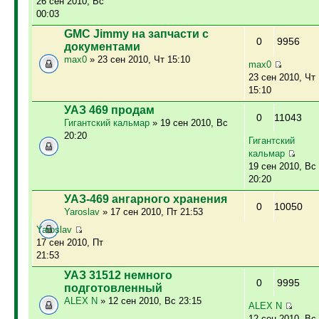
26 сен 2010, Вс
00:03
GMC Jimmy на запчасти с
0
9956
документами
max0
» 23 сен 2010, Чт 15:10
max0
23 сен 2010, Чт
15:10
УАЗ 469 продам
0
11043
Гигантский кальмар
» 19 сен 2010, Вс
20:20
Гигантский
кальмар
19 сен 2010, Вс
20:20
УАЗ-469 ангарного хранения
0
10050
Yaroslav
» 17 сен 2010, Пт 21:53
Yaroslav
17 сен 2010, Пт
21:53
УАЗ 31512 немного
0
9995
подготовленный
ALEX N
» 12 сен 2010, Вс 23:15
ALEX N
12 сен 2010, Вс