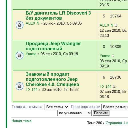
23:15
Б/У двигатель LR Discoveri 3
5
15764
без документов
ALEX N
» 26 июн 2010, Сб 09:05
ALEX N
12 сен 2010, Вс
23:13
Продаеца Jeep Wrangler
0
10309
подготовленый
Yurma
» 08 сен 2010, Ср 09:19
Yurma
08 сен 2010, Ср
09:19
Знакомый продает
6
16736
подготовленного Jeep
Cherokee 4.0. Спеццена
ТУ 144
ТУ 144
» 30 авг 2010, Пн 16:32
07 сен 2010, Вт
06:18
Показать темы за:
Поле сортировки
Новая тема
Тем: 286 •
Страница
1