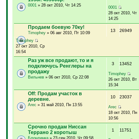
0001
» 28 окт 2010, Чт 14:25
0001
28 окт 2010, Чт
14:25
Продаем боевую 70ку!
13
26949
Timophey
» 06 авг 2010, Пт 10:09
Timophey
27 окт 2010, Ср
16:54
Раз уж все продают, то и я
3
13452
подключусь Ренглеры на
продажу
Timophey
Вильнев
» 06 окт 2010, Ср 22:08
26 окт 2010, Вт
15:34
Off: Продам участок в
10
23037
деревне.
Arec
» 31 май 2010, Пн 13:55
Arec
18 окт 2010, Пн
10:56
Срочно продам Ниссан
1
11751
Террано 2 коротыш
Блондинка
» 23 сен 2010, Чт 09:58