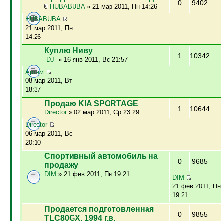
0
9402
HUBABUBA
» 21 мар 2011, Пн 14:26
HUBABUBA
21 мар 2011, Пн
14:26
Куплю Ниву
1
10342
-DJ-
» 16 янв 2011, Вс 21:57
Артём
08 мар 2011, Вт
18:37
Продаю KIA SPORTAGE
1
10644
Director
» 02 мар 2011, Ср 23:29
Director
06 мар 2011, Вс
20:10
Спортивный автомобиль на
0
9685
продажу
DIM
» 21 фев 2011, Пн 19:21
DIM
21 фев 2011, Пн
19:21
Продается подготовленная
0
9855
TLC80GX, 1994 г.в.