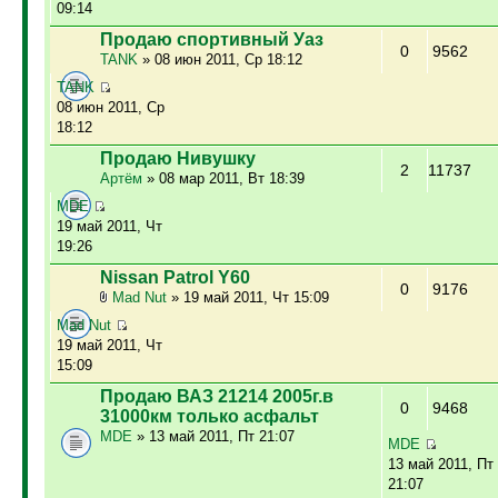
09:14
Продаю спортивный Уаз
0
9562
TANK
» 08 июн 2011, Ср 18:12
TANK
08 июн 2011, Ср
18:12
Продаю Нивушку
2
11737
Артём
» 08 мар 2011, Вт 18:39
MDE
19 май 2011, Чт
19:26
Nissan Patrol Y60
0
9176
Mad Nut
» 19 май 2011, Чт 15:09
Mad Nut
19 май 2011, Чт
15:09
Продаю ВАЗ 21214 2005г.в
0
9468
31000км только асфальт
MDE
» 13 май 2011, Пт 21:07
MDE
13 май 2011, Пт
21:07