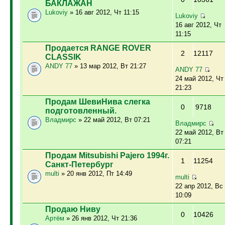
БАКЛАЖАН
Lukoviy
» 16 авг 2012, Чт 11:15
Lukoviy
16 авг 2012, Чт
11:15
Продается RANGE ROVER
2
12117
CLASSIK
ANDY 77
» 13 мар 2012, Вт 21:27
ANDY 77
24 май 2012, Чт
21:23
Продам ШевиНива слегка
0
9718
подготовленный.
Владмирс
» 22 май 2012, Вт 07:21
Владмирс
22 май 2012, Вт
07:21
Продам Mitsubishi Pajero 1994г.
1
11254
Санкт-Петербург
multi
» 20 янв 2012, Пт 14:49
multi
22 апр 2012, Вс
10:09
Продаю Ниву
0
10426
Артём
» 26 янв 2012, Чт 21:36