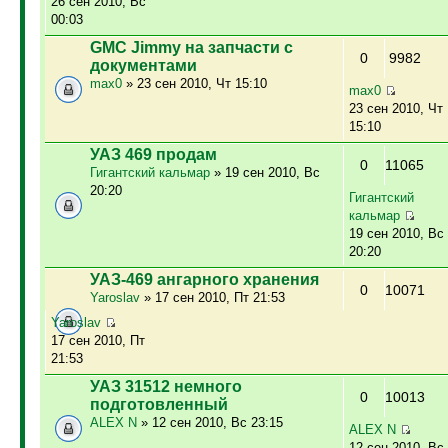
26 сен 2010, Вс
00:03
GMC Jimmy на запчасти с
0
9982
документами
max0
» 23 сен 2010, Чт 15:10
max0
23 сен 2010, Чт
15:10
УАЗ 469 продам
0
11065
Гигантский кальмар
» 19 сен 2010, Вс
20:20
Гигантский
кальмар
19 сен 2010, Вс
20:20
УАЗ-469 ангарного хранения
0
10071
Yaroslav
» 17 сен 2010, Пт 21:53
Yaroslav
17 сен 2010, Пт
21:53
УАЗ 31512 немного
0
10013
подготовленный
ALEX N
» 12 сен 2010, Вс 23:15
ALEX N
12 сен 2010, Вс