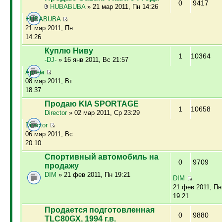
0
9417
HUBABUBA
» 21 мар 2011, Пн 14:26
HUBABUBA
21 мар 2011, Пн
14:26
Куплю Ниву
1
10364
-DJ-
» 16 янв 2011, Вс 21:57
Артём
08 мар 2011, Вт
18:37
Продаю KIA SPORTAGE
1
10658
Director
» 02 мар 2011, Ср 23:29
Director
06 мар 2011, Вс
20:10
Спортивный автомобиль на
0
9709
продажу
DIM
» 21 фев 2011, Пн 19:21
DIM
21 фев 2011, Пн
19:21
Продается подготовленная
0
9880
TLC80GX, 1994 г.в.