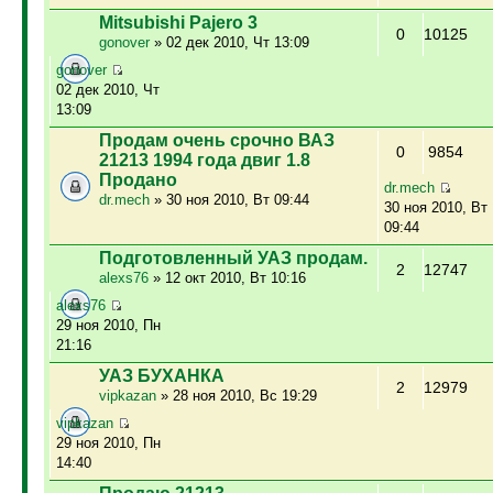
Mitsubishi Pajero 3
0
10125
gonover
» 02 дек 2010, Чт 13:09
gonover
02 дек 2010, Чт
13:09
Продам очень срочно ВАЗ
0
9854
21213 1994 года двиг 1.8
Продано
dr.mech
dr.mech
» 30 ноя 2010, Вт 09:44
30 ноя 2010, Вт
09:44
Подготовленный УАЗ продам.
2
12747
alexs76
» 12 окт 2010, Вт 10:16
alexs76
29 ноя 2010, Пн
21:16
УАЗ БУХАНКА
2
12979
vipkazan
» 28 ноя 2010, Вс 19:29
vipkazan
29 ноя 2010, Пн
14:40