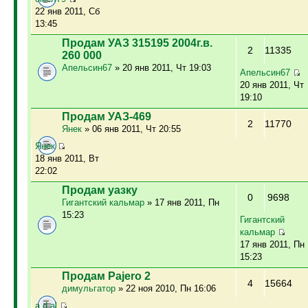
22 янв 2011, Сб
13:45
Продам УАЗ 315195 2004г.в.
2
11335
260 000
Апельсин67
» 20 янв 2011, Чт 19:03
Апельсин67
20 янв 2011, Чт
19:10
Продам УАЗ-469
2
11770
Янек
» 06 янв 2011, Чт 20:55
Янек
18 янв 2011, Вт
22:02
Продам уазку
0
9698
Гигантский кальмар
» 17 янв 2011, Пн
15:23
Гигантский
кальмар
17 янв 2011, Пн
15:23
Продам Pajero 2
4
15664
димульгатор
» 22 ноя 2010, Пн 16:06
a.d.al