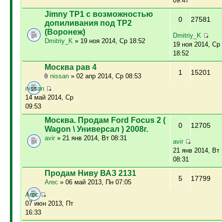
09:47
Jimny ТР1 с возможностью
0
27581
допиливания под ТР2
(Воронеж)
Dmitriy_K
Dmitriy_K
» 19 ноя 2014, Ср 18:52
19 ноя 2014, Ср
18:52
Москва рав 4
1
15201
nissan
» 02 апр 2014, Ср 08:53
nissan
14 май 2014, Ср
09:53
Москва. Продам Ford Focus 2 (
0
12705
Wagon \ Универсал ) 2008г.
avir
» 21 янв 2014, Вт 08:31
avir
21 янв 2014, Вт
08:31
Продам Ниву ВАЗ 2131
5
17799
Arec
» 06 май 2013, Пн 07:05
Arec
07 июн 2013, Пт
16:33