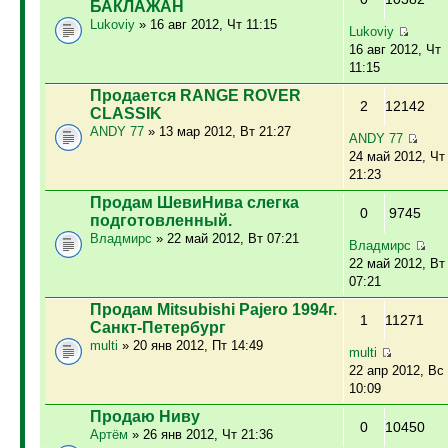
БАКЛАЖАН
Lukoviy
» 16 авг 2012, Чт 11:15
Lukoviy
16 авг 2012, Чт
11:15
Продается RANGE ROVER
2
12142
CLASSIK
ANDY 77
» 13 мар 2012, Вт 21:27
ANDY 77
24 май 2012, Чт
21:23
Продам ШевиНива слегка
0
9745
подготовленный.
Владмирс
» 22 май 2012, Вт 07:21
Владмирс
22 май 2012, Вт
07:21
Продам Mitsubishi Pajero 1994г.
1
11271
Санкт-Петербург
multi
» 20 янв 2012, Пт 14:49
multi
22 апр 2012, Вс
10:09
Продаю Ниву
0
10450
Артём
» 26 янв 2012, Чт 21:36