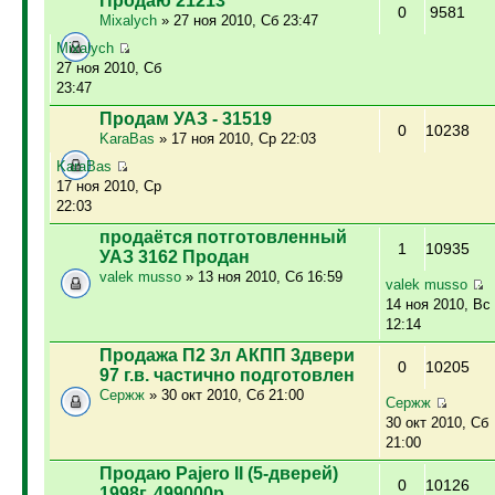
Продаю 21213
0
9581
Mixalych
» 27 ноя 2010, Сб 23:47
Mixalych
27 ноя 2010, Сб
23:47
Продам УАЗ - 31519
0
10238
KaraBas
» 17 ноя 2010, Ср 22:03
KaraBas
17 ноя 2010, Ср
22:03
продаётся потготовленный
1
10935
УАЗ 3162 Продан
valek musso
» 13 ноя 2010, Сб 16:59
valek musso
14 ноя 2010, Вс
12:14
Продажа П2 3л АКПП 3двери
0
10205
97 г.в. частично подготовлен
Сержж
» 30 окт 2010, Сб 21:00
Сержж
30 окт 2010, Сб
21:00
Продаю Pajero II (5-дверей)
0
10126
1998г. 499000р.