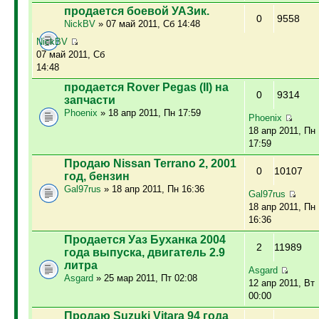
продается боевой УАЗик.
0
9558
NickBV
» 07 май 2011, Сб 14:48
NickBV
07 май 2011, Сб
14:48
продается Rover Pegas (II) на
0
9314
запчасти
Phoenix
» 18 апр 2011, Пн 17:59
Phoenix
18 апр 2011, Пн
17:59
Продаю Nissan Terrano 2, 2001
0
10107
год, бензин
Gal97rus
» 18 апр 2011, Пн 16:36
Gal97rus
18 апр 2011, Пн
16:36
Продается Уаз Буханка 2004
2
11989
года выпуска, двигатель 2.9
литра
Asgard
Asgard
» 25 мар 2011, Пт 02:08
12 апр 2011, Вт
00:00
Продаю Suzuki Vitara 94 года