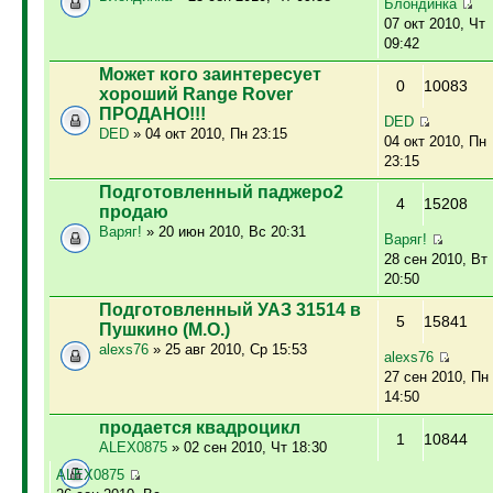
Блондинка
07 окт 2010, Чт
09:42
Может кого заинтересует
0
10083
хороший Range Rover
ПРОДАНО!!!
DED
DED
» 04 окт 2010, Пн 23:15
04 окт 2010, Пн
23:15
Подготовленный паджеро2
4
15208
продаю
Варяг!
» 20 июн 2010, Вс 20:31
Варяг!
28 сен 2010, Вт
20:50
Подготовленный УАЗ 31514 в
5
15841
Пушкино (М.О.)
alexs76
» 25 авг 2010, Ср 15:53
alexs76
27 сен 2010, Пн
14:50
продается квадроцикл
1
10844
ALEX0875
» 02 сен 2010, Чт 18:30
ALEX0875