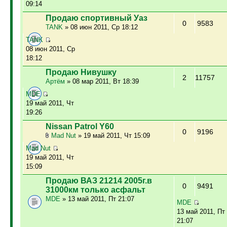
09:14
Продаю спортивный Уаз
0
9583
TANK
» 08 июн 2011, Ср 18:12
TANK
08 июн 2011, Ср
18:12
Продаю Нивушку
2
11757
Артём
» 08 мар 2011, Вт 18:39
MDE
19 май 2011, Чт
19:26
Nissan Patrol Y60
0
9196
Mad Nut
» 19 май 2011, Чт 15:09
Mad Nut
19 май 2011, Чт
15:09
Продаю ВАЗ 21214 2005г.в
0
9491
31000км только асфальт
MDE
» 13 май 2011, Пт 21:07
MDE
13 май 2011, Пт
21:07