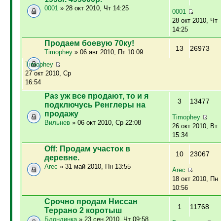
0001
» 28 окт 2010, Чт 14:25
0001
28 окт 2010, Чт
14:25
Продаем боевую 70ку!
13
26973
Timophey
» 06 авг 2010, Пт 10:09
Timophey
27 окт 2010, Ср
16:54
Раз уж все продают, то и я
3
13477
подключусь Ренглеры на
продажу
Timophey
Вильнев
» 06 окт 2010, Ср 22:08
26 окт 2010, Вт
15:34
Off: Продам участок в
10
23067
деревне.
Arec
» 31 май 2010, Пн 13:55
Arec
18 окт 2010, Пн
10:56
Срочно продам Ниссан
1
11768
Террано 2 коротыш
Блондинка
» 23 сен 2010, Чт 09:58