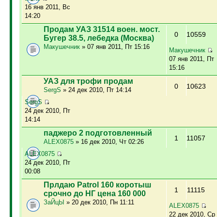
16 янв 2011, Вс
14:20
Продам УАЗ 31514 воен. мост.
0
10559
Бугер 38.5, лебедка (Москва)
Макушечник
» 07 янв 2011, Пт 15:16
Макушечник
07 янв 2011, Пт
15:16
УАЗ для трофи продам
0
10623
SergS
» 24 дек 2010, Пт 14:14
SergS
24 дек 2010, Пт
14:14
паджеро 2 подготовленный
1
11057
ALEX0875
» 16 дек 2010, Чт 02:26
ALEX0875
24 дек 2010, Пт
00:08
Прлдаю Patrol 160 коротыш
1
11115
срочно до НГ цена 160 000
ЗаЙцЫ
» 20 дек 2010, Пн 11:11
ALEX0875
22 дек 2010, Ср