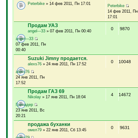
Peterbike
» 14 фев 2011, Пн 17:01
Peterbike
14 фев 2011, Пн
17:01
Продам УАЗ
0
9870
angel---33
» 07 фев 2011, Пн 00:40
angel---33
07 фев 2011, Пн
00:40
Suzuki Jimny продается.
0
10048
alexs76
» 24 янв 2011, Пн 17:52
alexs76
24 янв 2011, Пн
17:52
Продам ГАЗ 69
4
14672
Nikolay
» 17 янв 2011, Пн 18:04
Гренадер
23 янв 2011, Вс
20:21
продажа буханки
0
9631
омел79
» 22 янв 2011, Сб 13:45
омел79