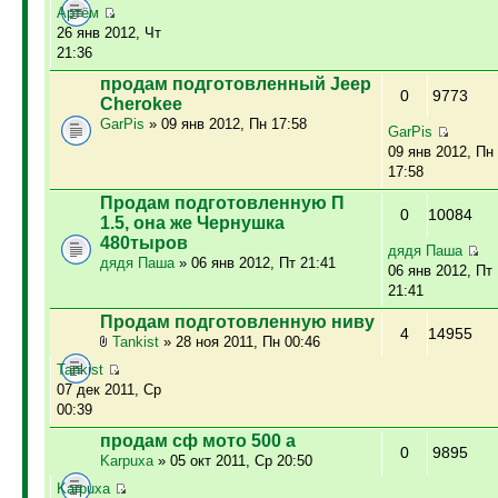
Артём
26 янв 2012, Чт
21:36
продам подготовленный Jeep
0
9773
Cherokee
GarPis
» 09 янв 2012, Пн 17:58
GarPis
09 янв 2012, Пн
17:58
Продам подготовленную П
0
10084
1.5, она же Чернушка
480тыров
дядя Паша
дядя Паша
» 06 янв 2012, Пт 21:41
06 янв 2012, Пт
21:41
Продам подготовленную ниву
4
14955
Tankist
» 28 ноя 2011, Пн 00:46
Tankist
07 дек 2011, Ср
00:39
продам сф мото 500 а
0
9895
Karpuxa
» 05 окт 2011, Ср 20:50
Karpuxa