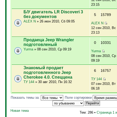
23:15
Б/У двигатель LR Discoveri 3
5
15789
без документов
ALEX N
» 26 июн 2010, Сб 09:05
ALEX N
12 сен 2010, Вс
23:13
Продаеца Jeep Wrangler
0
10331
подготовленый
Yurma
» 08 сен 2010, Ср 09:19
Yurma
08 сен 2010, Ср
09:19
Знакомый продает
6
16757
подготовленного Jeep
Cherokee 4.0. Спеццена
ТУ 144
ТУ 144
» 30 авг 2010, Пн 16:32
07 сен 2010, Вт
06:18
Показать темы за:
Поле сортировки
Новая тема
Тем: 286 •
Страница
1