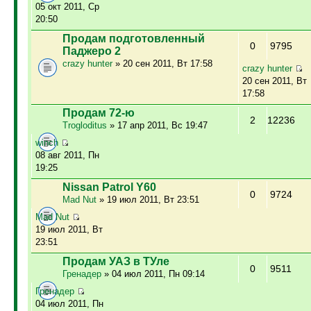
05 окт 2011, Ср
20:50
Продам подготовленный
0
9795
Паджеро 2
crazy hunter
» 20 сен 2011, Вт 17:58
crazy hunter
20 сен 2011, Вт
17:58
Продам 72-ю
2
12236
Trogloditus
» 17 апр 2011, Вс 19:47
winch
08 авг 2011, Пн
19:25
Nissan Patrol Y60
0
9724
Mad Nut
» 19 июл 2011, Вт 23:51
Mad Nut
19 июл 2011, Вт
23:51
Продам УАЗ в ТУле
0
9511
Гренадер
» 04 июл 2011, Пн 09:14
Гренадер
04 июл 2011, Пн