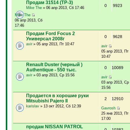
Продам 31514 (ТР-3)
0
9923
Mike The
» 06 апр 2013, Сб 17:46
Mike The
06 апр 2013, Сб
17:46
Продам Ford Focus 2
0
9628
Универсал 2008г
avir
» 05 апр 2013, Пт 10:47
avir
05 апр 2013, Пт
10:47
Renault Duster (черный )
0
10089
Authentique - 550 тыс.
avir
» 03 апр 2013, Ср 15:56
avir
03 апр 2013, Ср
15:56
Продается в хорошие руки
2
12910
Mitsubishi Pajero II
karislav
» 13 окт 2012, Сб 12:39
Gavrosh
25 янв 2013, Пт
17:00
продам NISSAN PATROL
0
10382