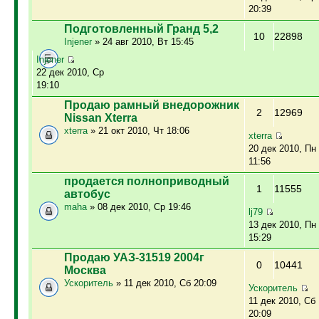
20:39
Подготовленный Гранд 5,2
10
22898
Injener
» 24 авг 2010, Вт 15:45
Injener
22 дек 2010, Ср
19:10
Продаю рамный внедорожник
2
12969
Nissan Xterra
xterra
» 21 окт 2010, Чт 18:06
xterra
20 дек 2010, Пн
11:56
продается полноприводный
1
11555
автобус
maha
» 08 дек 2010, Ср 19:46
lj79
13 дек 2010, Пн
15:29
Продаю УАЗ-31519 2004г
0
10441
Москва
Ускоритель
» 11 дек 2010, Сб 20:09
Ускоритель
11 дек 2010, Сб
20:09