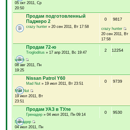
05 окт 2011, Ср
20:50
Продам подготовленный
0
9817
Паджеро 2
crazy hunter
» 20 сен 2011, Вт 17:58
crazy hunter
20 сен 2011, Вт
17:58
Продам 72-ю
2
12254
Trogloditus
» 17 апр 2011, Вс 19:47
winch
08 авг 2011, Пн
19:25
Nissan Patrol Y60
0
9739
Mad Nut
» 19 июл 2011, Вт 23:51
Mad Nut
19 июл 2011, Вт
23:51
Продам УАЗ в ТУле
0
9530
Гренадер
» 04 июл 2011, Пн 09:14
Гренадер
04 июл 2011, Пн