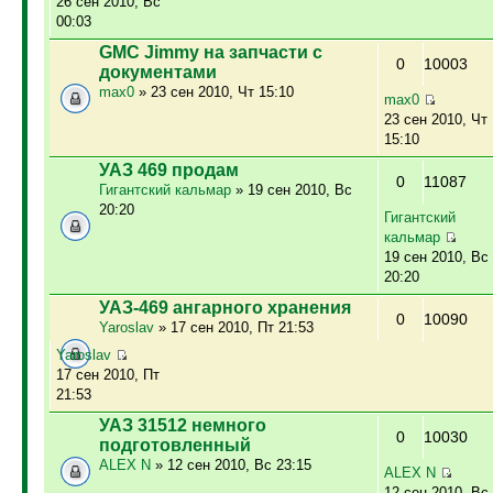
26 сен 2010, Вс
00:03
GMC Jimmy на запчасти с
0
10003
документами
max0
» 23 сен 2010, Чт 15:10
max0
23 сен 2010, Чт
15:10
УАЗ 469 продам
0
11087
Гигантский кальмар
» 19 сен 2010, Вс
20:20
Гигантский
кальмар
19 сен 2010, Вс
20:20
УАЗ-469 ангарного хранения
0
10090
Yaroslav
» 17 сен 2010, Пт 21:53
Yaroslav
17 сен 2010, Пт
21:53
УАЗ 31512 немного
0
10030
подготовленный
ALEX N
» 12 сен 2010, Вс 23:15
ALEX N
12 сен 2010, Вс