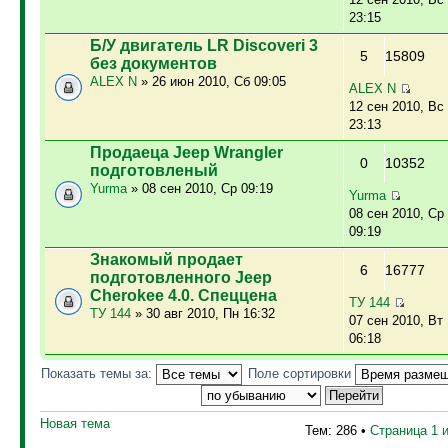
23:15
Б/У двигатель LR Discoveri 3
5
15809
без документов
ALEX N
» 26 июн 2010, Сб 09:05
ALEX N
12 сен 2010, Вс
23:13
Продаеца Jeep Wrangler
0
10352
подготовленый
Yurma
» 08 сен 2010, Ср 09:19
Yurma
08 сен 2010, Ср
09:19
Знакомый продает
6
16777
подготовленного Jeep
Cherokee 4.0. Спеццена
ТУ 144
ТУ 144
» 30 авг 2010, Пн 16:32
07 сен 2010, Вт
06:18
Показать темы за:
Поле сортировки
Новая тема
Тем: 286 •
Страница
1