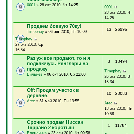
0001
» 28 окт 2010, Чт 14:25
0001
28 окт 2010, Чт
14:25
Продаем боевую 70ку!
13
26995
Timophey
» 06 авг 2010, Пт 10:09
Timophey
27 окт 2010, Ср
16:54
Раз уж все продают, то и я
3
13494
подключусь Ренглеры на
продажу
Timophey
Вильнев
» 06 окт 2010, Ср 22:08
26 окт 2010, Вт
15:34
Off: Продам участок в
10
23083
деревне.
Arec
» 31 май 2010, Пн 13:55
Arec
18 окт 2010, Пн
10:56
Срочно продам Ниссан
1
11784
Террано 2 коротыш
Блондинка
» 23 сен 2010, Чт 09:58