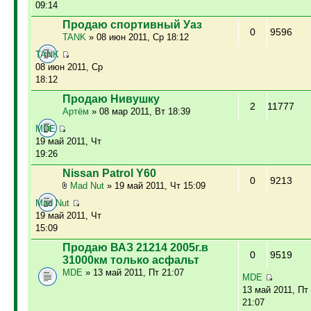
09:14
Продаю спортивный Уаз
0
9596
TANK
» 08 июн 2011, Ср 18:12
TANK
08 июн 2011, Ср
18:12
Продаю Нивушку
2
11777
Артём
» 08 мар 2011, Вт 18:39
MDE
19 май 2011, Чт
19:26
Nissan Patrol Y60
0
9213
Mad Nut
» 19 май 2011, Чт 15:09
Mad Nut
19 май 2011, Чт
15:09
Продаю ВАЗ 21214 2005г.в
0
9519
31000км только асфальт
MDE
» 13 май 2011, Пт 21:07
MDE
13 май 2011, Пт
21:07