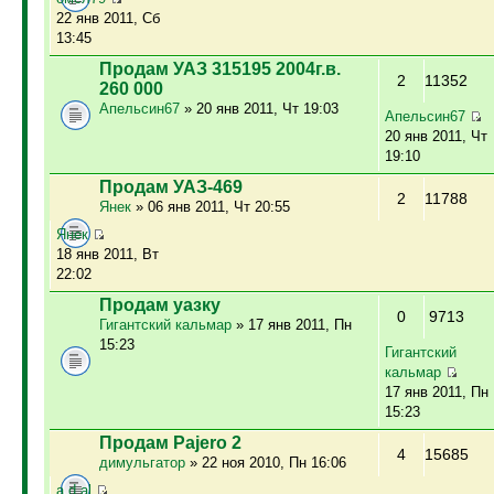
22 янв 2011, Сб
13:45
Продам УАЗ 315195 2004г.в.
2
11352
260 000
Апельсин67
» 20 янв 2011, Чт 19:03
Апельсин67
20 янв 2011, Чт
19:10
Продам УАЗ-469
2
11788
Янек
» 06 янв 2011, Чт 20:55
Янек
18 янв 2011, Вт
22:02
Продам уазку
0
9713
Гигантский кальмар
» 17 янв 2011, Пн
15:23
Гигантский
кальмар
17 янв 2011, Пн
15:23
Продам Pajero 2
4
15685
димульгатор
» 22 ноя 2010, Пн 16:06
a.d.al