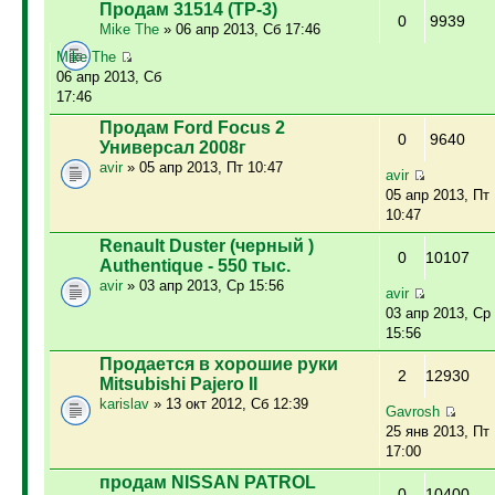
Продам 31514 (ТР-3)
0
9939
Mike The
» 06 апр 2013, Сб 17:46
Mike The
06 апр 2013, Сб
17:46
Продам Ford Focus 2
0
9640
Универсал 2008г
avir
» 05 апр 2013, Пт 10:47
avir
05 апр 2013, Пт
10:47
Renault Duster (черный )
0
10107
Authentique - 550 тыс.
avir
» 03 апр 2013, Ср 15:56
avir
03 апр 2013, Ср
15:56
Продается в хорошие руки
2
12930
Mitsubishi Pajero II
karislav
» 13 окт 2012, Сб 12:39
Gavrosh
25 янв 2013, Пт
17:00
продам NISSAN PATROL
0
10400