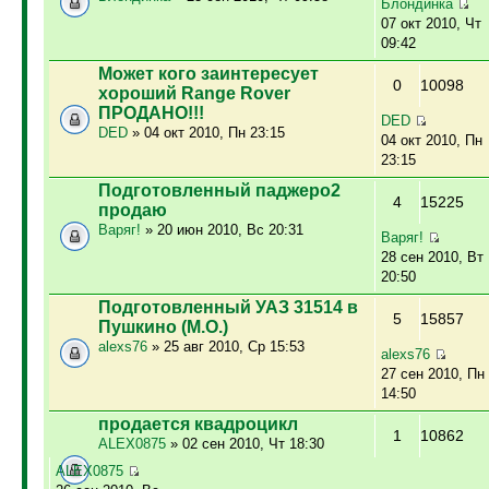
Блондинка
07 окт 2010, Чт
09:42
Может кого заинтересует
0
10098
хороший Range Rover
ПРОДАНО!!!
DED
DED
» 04 окт 2010, Пн 23:15
04 окт 2010, Пн
23:15
Подготовленный паджеро2
4
15225
продаю
Варяг!
» 20 июн 2010, Вс 20:31
Варяг!
28 сен 2010, Вт
20:50
Подготовленный УАЗ 31514 в
5
15857
Пушкино (М.О.)
alexs76
» 25 авг 2010, Ср 15:53
alexs76
27 сен 2010, Пн
14:50
продается квадроцикл
1
10862
ALEX0875
» 02 сен 2010, Чт 18:30
ALEX0875