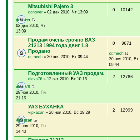
Mitsubishi Pajero 3
0
10142
gonover
» 02 дек 2010, Чт 13:09
gonover
02 дек 2010, Чт
13:09
Продам очень срочно ВАЗ
0
9871
21213 1994 года двиг 1.8
Продано
dr.mech
dr.mech
» 30 ноя 2010, Вт 09:44
30 ноя 2010, Вт
09:44
Подготовленный УАЗ продам.
2
12766
alexs76
» 12 окт 2010, Вт 10:16
alexs76
29 ноя 2010, Пн
21:16
УАЗ БУХАНКА
2
12999
vipkazan
» 28 ноя 2010, Вс 19:29
vipkazan
29 ноя 2010, Пн
14:40