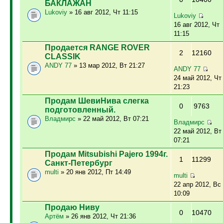
БАКЛАЖАН
Lukoviy
» 16 авг 2012, Чт 11:15
Lukoviy
16 авг 2012, Чт
11:15
Продается RANGE ROVER
2
12160
CLASSIK
ANDY 77
» 13 мар 2012, Вт 21:27
ANDY 77
24 май 2012, Чт
21:23
Продам ШевиНива слегка
0
9763
подготовленный.
Владмирс
» 22 май 2012, Вт 07:21
Владмирс
22 май 2012, Вт
07:21
Продам Mitsubishi Pajero 1994г.
1
11299
Санкт-Петербург
multi
» 20 янв 2012, Пт 14:49
multi
22 апр 2012, Вс
10:09
Продаю Ниву
0
10470
Артём
» 26 янв 2012, Чт 21:36