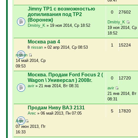
09:47
Jimny ТР1 с возможностью
0
27602
допиливания под ТР2
(Воронеж)
Dmitriy_K
Dmitriy_K
» 19 ноя 2014, Ср 18:52
19 ноя 2014, Ср
18:52
Москва рав 4
1
15224
nissan
» 02 апр 2014, Ср 08:53
nissan
14 май 2014, Ср
09:53
Москва. Продам Ford Focus 2 (
0
12720
Wagon \ Универсал ) 2008г.
avir
» 21 янв 2014, Вт 08:31
avir
21 янв 2014, Вт
08:31
Продам Ниву ВАЗ 2131
5
17820
Arec
» 06 май 2013, Пн 07:05
Arec
07 июн 2013, Пт
16:33