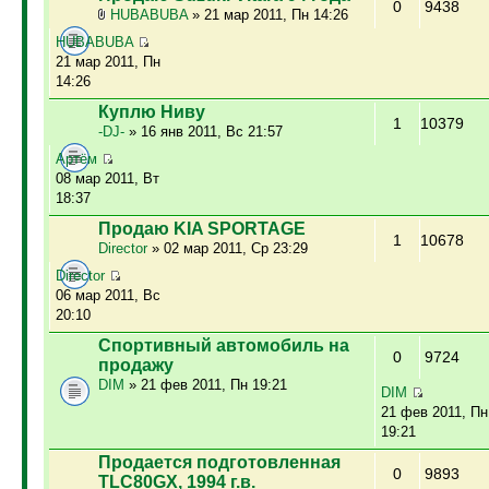
0
9438
HUBABUBA
» 21 мар 2011, Пн 14:26
HUBABUBA
21 мар 2011, Пн
14:26
Куплю Ниву
1
10379
-DJ-
» 16 янв 2011, Вс 21:57
Артём
08 мар 2011, Вт
18:37
Продаю KIA SPORTAGE
1
10678
Director
» 02 мар 2011, Ср 23:29
Director
06 мар 2011, Вс
20:10
Спортивный автомобиль на
0
9724
продажу
DIM
» 21 фев 2011, Пн 19:21
DIM
21 фев 2011, Пн
19:21
Продается подготовленная
0
9893
TLC80GX, 1994 г.в.