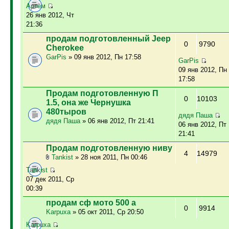
Артём
26 янв 2012, Чт
21:36
продам подготовленный Jeep
0
9790
Cherokee
GarPis
» 09 янв 2012, Пн 17:58
GarPis
09 янв 2012, Пн
17:58
Продам подготовленную П
0
10103
1.5, она же Чернушка
480тыров
дядя Паша
дядя Паша
» 06 янв 2012, Пт 21:41
06 янв 2012, Пт
21:41
Продам подготовленную ниву
4
14979
Tankist
» 28 ноя 2011, Пн 00:46
Tankist
07 дек 2011, Ср
00:39
продам сф мото 500 а
0
9914
Karpuxa
» 05 окт 2011, Ср 20:50
Karpuxa