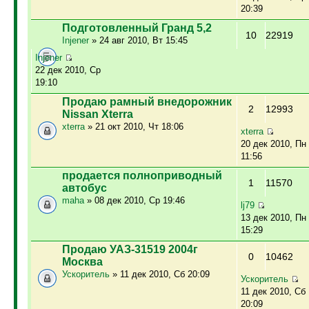
20:39
Подготовленный Гранд 5,2
10
22919
Injener
» 24 авг 2010, Вт 15:45
Injener
22 дек 2010, Ср
19:10
Продаю рамный внедорожник
2
12993
Nissan Xterra
xterra
» 21 окт 2010, Чт 18:06
xterra
20 дек 2010, Пн
11:56
продается полноприводный
1
11570
автобус
maha
» 08 дек 2010, Ср 19:46
lj79
13 дек 2010, Пн
15:29
Продаю УАЗ-31519 2004г
0
10462
Москва
Ускоритель
» 11 дек 2010, Сб 20:09
Ускоритель
11 дек 2010, Сб
20:09