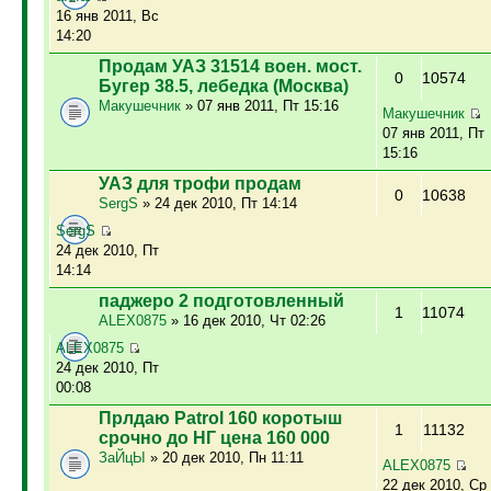
16 янв 2011, Вс
14:20
Продам УАЗ 31514 воен. мост.
0
10574
Бугер 38.5, лебедка (Москва)
Макушечник
» 07 янв 2011, Пт 15:16
Макушечник
07 янв 2011, Пт
15:16
УАЗ для трофи продам
0
10638
SergS
» 24 дек 2010, Пт 14:14
SergS
24 дек 2010, Пт
14:14
паджеро 2 подготовленный
1
11074
ALEX0875
» 16 дек 2010, Чт 02:26
ALEX0875
24 дек 2010, Пт
00:08
Прлдаю Patrol 160 коротыш
1
11132
срочно до НГ цена 160 000
ЗаЙцЫ
» 20 дек 2010, Пн 11:11
ALEX0875
22 дек 2010, Ср