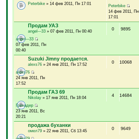
Peterbike
» 14 фев 2011, Пн 17:01
Peterbike
14 фев 2011, Пн
17:01
Продам УАЗ
0
9895
angel---33
» 07 фев 2011, Пн 00:40
angel---33
07 фев 2011, Пн
00:40
Suzuki Jimny продается.
0
10068
alexs76
» 24 янв 2011, Пн 17:52
alexs76
24 янв 2011, Пн
17:52
Продам ГАЗ 69
4
14684
Nikolay
» 17 янв 2011, Пн 18:04
Гренадер
23 янв 2011, Вс
20:21
продажа буханки
0
9649
омел79
» 22 янв 2011, Сб 13:45
омел79