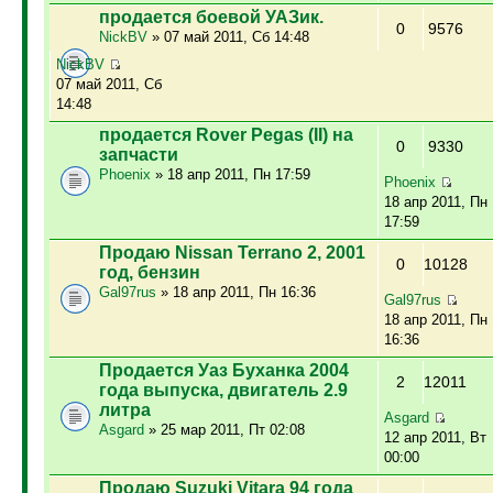
продается боевой УАЗик.
0
9576
NickBV
» 07 май 2011, Сб 14:48
NickBV
07 май 2011, Сб
14:48
продается Rover Pegas (II) на
0
9330
запчасти
Phoenix
» 18 апр 2011, Пн 17:59
Phoenix
18 апр 2011, Пн
17:59
Продаю Nissan Terrano 2, 2001
0
10128
год, бензин
Gal97rus
» 18 апр 2011, Пн 16:36
Gal97rus
18 апр 2011, Пн
16:36
Продается Уаз Буханка 2004
2
12011
года выпуска, двигатель 2.9
литра
Asgard
Asgard
» 25 мар 2011, Пт 02:08
12 апр 2011, Вт
00:00
Продаю Suzuki Vitara 94 года