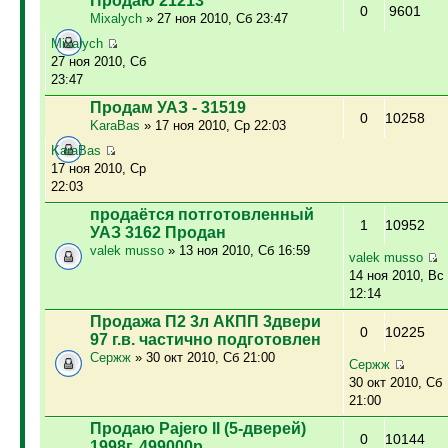
Продаю 21213
0
9601
Mixalych
» 27 ноя 2010, Сб 23:47
Mixalych
27 ноя 2010, Сб
23:47
Продам УАЗ - 31519
0
10258
KaraBas
» 17 ноя 2010, Ср 22:03
KaraBas
17 ноя 2010, Ср
22:03
продаётся потготовленный
1
10952
УАЗ 3162 Продан
valek musso
» 13 ноя 2010, Сб 16:59
valek musso
14 ноя 2010, Вс
12:14
Продажа П2 3л АКПП 3двери
0
10225
97 г.в. частично подготовлен
Сержж
» 30 окт 2010, Сб 21:00
Сержж
30 окт 2010, Сб
21:00
Продаю Pajero II (5-дверей)
0
10144
1998г. 499000р.