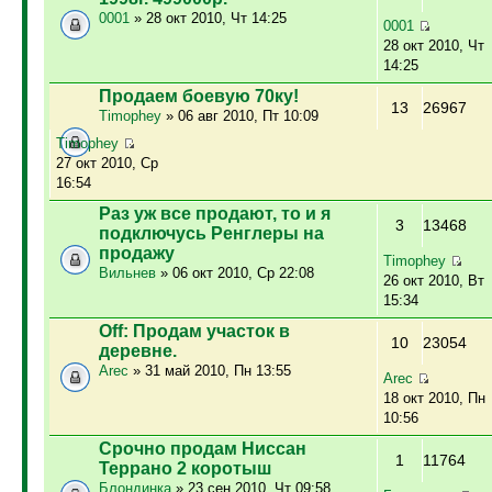
0001
» 28 окт 2010, Чт 14:25
0001
28 окт 2010, Чт
14:25
Продаем боевую 70ку!
13
26967
Timophey
» 06 авг 2010, Пт 10:09
Timophey
27 окт 2010, Ср
16:54
Раз уж все продают, то и я
3
13468
подключусь Ренглеры на
продажу
Timophey
Вильнев
» 06 окт 2010, Ср 22:08
26 окт 2010, Вт
15:34
Off: Продам участок в
10
23054
деревне.
Arec
» 31 май 2010, Пн 13:55
Arec
18 окт 2010, Пн
10:56
Срочно продам Ниссан
1
11764
Террано 2 коротыш
Блондинка
» 23 сен 2010, Чт 09:58