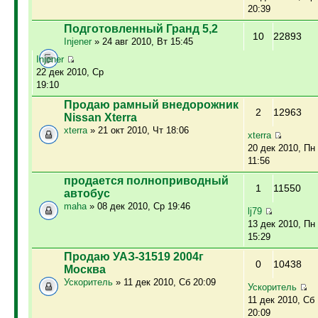
20:39
Подготовленный Гранд 5,2
10
22893
Injener
» 24 авг 2010, Вт 15:45
Injener
22 дек 2010, Ср
19:10
Продаю рамный внедорожник
2
12963
Nissan Xterra
xterra
» 21 окт 2010, Чт 18:06
xterra
20 дек 2010, Пн
11:56
продается полноприводный
1
11550
автобус
maha
» 08 дек 2010, Ср 19:46
lj79
13 дек 2010, Пн
15:29
Продаю УАЗ-31519 2004г
0
10438
Москва
Ускоритель
» 11 дек 2010, Сб 20:09
Ускоритель
11 дек 2010, Сб
20:09