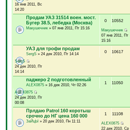
16 янв 2011, Вс
14:20
Продам УАЗ 31514 воен. мост.
0
10552
Бугер 38.5, лебедка (Москва)
Макушечник
» 07 янв 2011, Пт 15:16
Макушечник
07 янв 2011, Пт
15:16
УАЗ для трофи продам
0
10617
SergS
» 24 дек 2010, Пт 14:14
SergS
24 дек 2010, Пт
14:14
паджеро 2 подготовленный
1
11050
ALEX0875
» 16 дек 2010, Чт 02:26
ALEX0875
24 дек 2010, Пт
00:08
Прлдаю Patrol 160 коротыш
1
11108
срочно до НГ цена 160 000
ЗаЙцЫ
» 20 дек 2010, Пн 11:11
ALEX0875
22 дек 2010, Ср