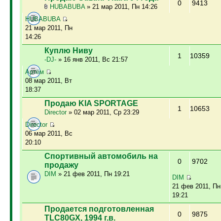
0
9413
HUBABUBA
» 21 мар 2011, Пн 14:26
HUBABUBA
21 мар 2011, Пн
14:26
Куплю Ниву
1
10359
-DJ-
» 16 янв 2011, Вс 21:57
Артём
08 мар 2011, Вт
18:37
Продаю KIA SPORTAGE
1
10653
Director
» 02 мар 2011, Ср 23:29
Director
06 мар 2011, Вс
20:10
Спортивный автомобиль на
0
9702
продажу
DIM
» 21 фев 2011, Пн 19:21
DIM
21 фев 2011, Пн
19:21
Продается подготовленная
0
9875
TLC80GX, 1994 г.в.