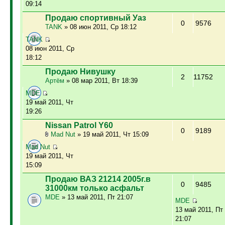
09:14
Продаю спортивный Уаз
0
9576
TANK
» 08 июн 2011, Ср 18:12
TANK
08 июн 2011, Ср
18:12
Продаю Нивушку
2
11752
Артём
» 08 мар 2011, Вт 18:39
MDE
19 май 2011, Чт
19:26
Nissan Patrol Y60
0
9189
Mad Nut
» 19 май 2011, Чт 15:09
Mad Nut
19 май 2011, Чт
15:09
Продаю ВАЗ 21214 2005г.в
0
9485
31000км только асфальт
MDE
» 13 май 2011, Пт 21:07
MDE
13 май 2011, Пт
21:07