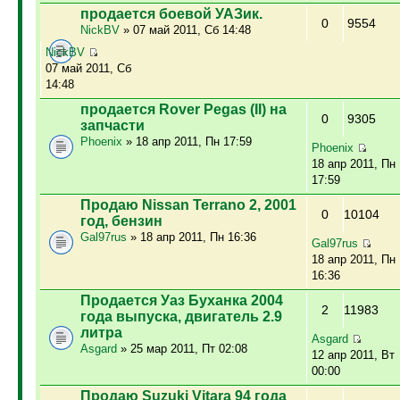
продается боевой УАЗик.
0
9554
NickBV
» 07 май 2011, Сб 14:48
NickBV
07 май 2011, Сб
14:48
продается Rover Pegas (II) на
0
9305
запчасти
Phoenix
» 18 апр 2011, Пн 17:59
Phoenix
18 апр 2011, Пн
17:59
Продаю Nissan Terrano 2, 2001
0
10104
год, бензин
Gal97rus
» 18 апр 2011, Пн 16:36
Gal97rus
18 апр 2011, Пн
16:36
Продается Уаз Буханка 2004
2
11983
года выпуска, двигатель 2.9
литра
Asgard
Asgard
» 25 мар 2011, Пт 02:08
12 апр 2011, Вт
00:00
Продаю Suzuki Vitara 94 года