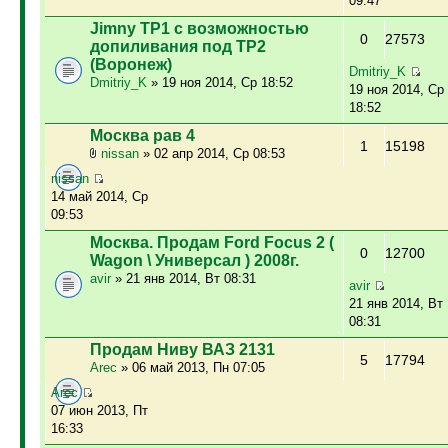
09:47
Jimny ТР1 с возможностью
0
27573
допиливания под ТР2
(Воронеж)
Dmitriy_K
Dmitriy_K
» 19 ноя 2014, Ср 18:52
19 ноя 2014, Ср
18:52
Москва рав 4
1
15198
nissan
» 02 апр 2014, Ср 08:53
nissan
14 май 2014, Ср
09:53
Москва. Продам Ford Focus 2 (
0
12700
Wagon \ Универсал ) 2008г.
avir
» 21 янв 2014, Вт 08:31
avir
21 янв 2014, Вт
08:31
Продам Ниву ВАЗ 2131
5
17794
Arec
» 06 май 2013, Пн 07:05
Arec
07 июн 2013, Пт
16:33