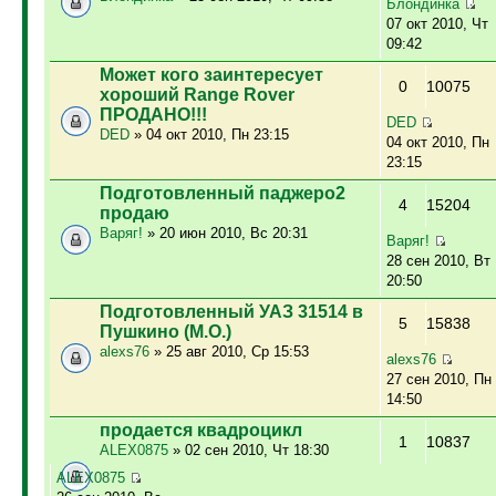
Блондинка
07 окт 2010, Чт
09:42
Может кого заинтересует
0
10075
хороший Range Rover
ПРОДАНО!!!
DED
DED
» 04 окт 2010, Пн 23:15
04 окт 2010, Пн
23:15
Подготовленный паджеро2
4
15204
продаю
Варяг!
» 20 июн 2010, Вс 20:31
Варяг!
28 сен 2010, Вт
20:50
Подготовленный УАЗ 31514 в
5
15838
Пушкино (М.О.)
alexs76
» 25 авг 2010, Ср 15:53
alexs76
27 сен 2010, Пн
14:50
продается квадроцикл
1
10837
ALEX0875
» 02 сен 2010, Чт 18:30
ALEX0875