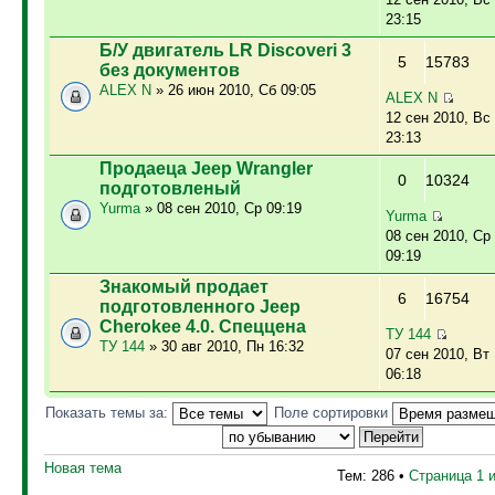
23:15
Б/У двигатель LR Discoveri 3
5
15783
без документов
ALEX N
» 26 июн 2010, Сб 09:05
ALEX N
12 сен 2010, Вс
23:13
Продаеца Jeep Wrangler
0
10324
подготовленый
Yurma
» 08 сен 2010, Ср 09:19
Yurma
08 сен 2010, Ср
09:19
Знакомый продает
6
16754
подготовленного Jeep
Cherokee 4.0. Спеццена
ТУ 144
ТУ 144
» 30 авг 2010, Пн 16:32
07 сен 2010, Вт
06:18
Показать темы за:
Поле сортировки
Новая тема
Тем: 286 •
Страница
1