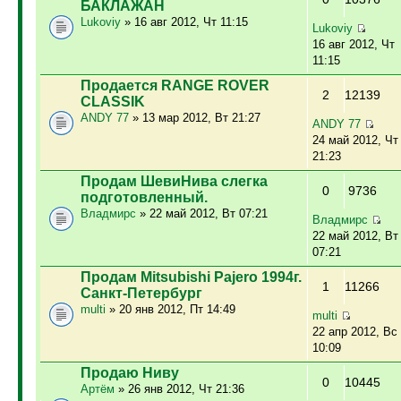
БАКЛАЖАН
Lukoviy
» 16 авг 2012, Чт 11:15
Lukoviy
16 авг 2012, Чт
11:15
Продается RANGE ROVER
2
12139
CLASSIK
ANDY 77
» 13 мар 2012, Вт 21:27
ANDY 77
24 май 2012, Чт
21:23
Продам ШевиНива слегка
0
9736
подготовленный.
Владмирс
» 22 май 2012, Вт 07:21
Владмирс
22 май 2012, Вт
07:21
Продам Mitsubishi Pajero 1994г.
1
11266
Санкт-Петербург
multi
» 20 янв 2012, Пт 14:49
multi
22 апр 2012, Вс
10:09
Продаю Ниву
0
10445
Артём
» 26 янв 2012, Чт 21:36