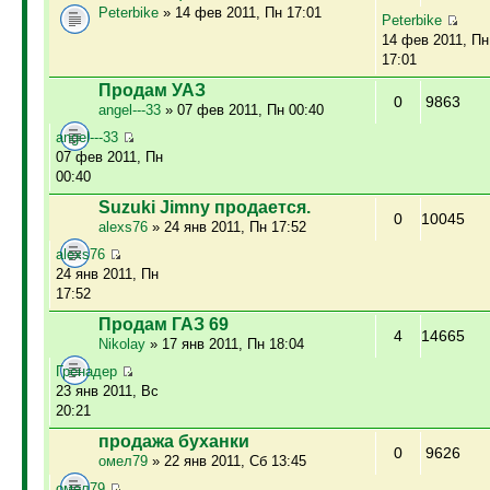
Peterbike
» 14 фев 2011, Пн 17:01
Peterbike
14 фев 2011, Пн
17:01
Продам УАЗ
0
9863
angel---33
» 07 фев 2011, Пн 00:40
angel---33
07 фев 2011, Пн
00:40
Suzuki Jimny продается.
0
10045
alexs76
» 24 янв 2011, Пн 17:52
alexs76
24 янв 2011, Пн
17:52
Продам ГАЗ 69
4
14665
Nikolay
» 17 янв 2011, Пн 18:04
Гренадер
23 янв 2011, Вс
20:21
продажа буханки
0
9626
омел79
» 22 янв 2011, Сб 13:45
омел79