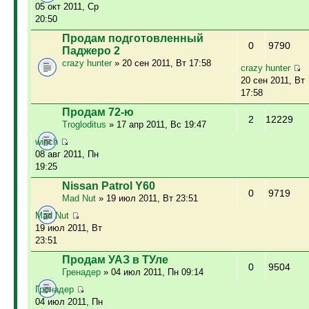
05 окт 2011, Ср
20:50
Продам подготовленный
0
9790
Паджеро 2
crazy hunter
» 20 сен 2011, Вт 17:58
crazy hunter
20 сен 2011, Вт
17:58
Продам 72-ю
2
12229
Trogloditus
» 17 апр 2011, Вс 19:47
winch
08 авг 2011, Пн
19:25
Nissan Patrol Y60
0
9719
Mad Nut
» 19 июл 2011, Вт 23:51
Mad Nut
19 июл 2011, Вт
23:51
Продам УАЗ в ТУле
0
9504
Гренадер
» 04 июл 2011, Пн 09:14
Гренадер
04 июл 2011, Пн