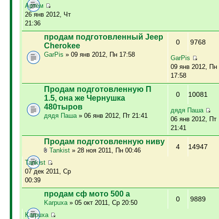
Артём
26 янв 2012, Чт
21:36
продам подготовленный Jeep
0
9768
Cherokee
GarPis
» 09 янв 2012, Пн 17:58
GarPis
09 янв 2012, Пн
17:58
Продам подготовленную П
0
10081
1.5, она же Чернушка
480тыров
дядя Паша
дядя Паша
» 06 янв 2012, Пт 21:41
06 янв 2012, Пт
21:41
Продам подготовленную ниву
4
14947
Tankist
» 28 ноя 2011, Пн 00:46
Tankist
07 дек 2011, Ср
00:39
продам сф мото 500 а
0
9889
Karpuxa
» 05 окт 2011, Ср 20:50
Karpuxa