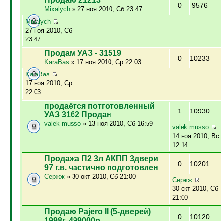
Продаю 21213
0
9576
Mixalych
» 27 ноя 2010, Сб 23:47
Mixalych
27 ноя 2010, Сб
23:47
Продам УАЗ - 31519
0
10233
KaraBas
» 17 ноя 2010, Ср 22:03
KaraBas
17 ноя 2010, Ср
22:03
продаётся потготовленный
1
10930
УАЗ 3162 Продан
valek musso
» 13 ноя 2010, Сб 16:59
valek musso
14 ноя 2010, Вс
12:14
Продажа П2 3л АКПП 3двери
0
10201
97 г.в. частично подготовлен
Сержж
» 30 окт 2010, Сб 21:00
Сержж
30 окт 2010, Сб
21:00
Продаю Pajero II (5-дверей)
0
10120
1998г. 499000р.