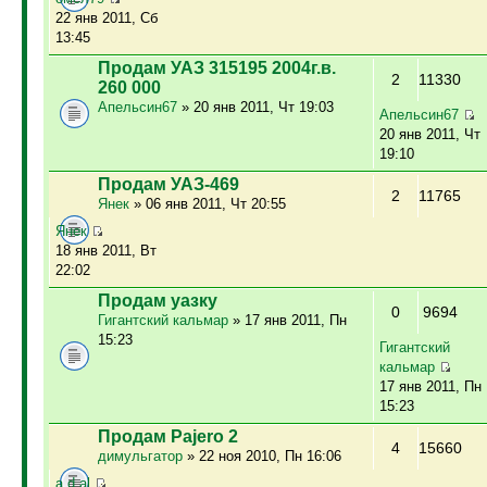
22 янв 2011, Сб
13:45
Продам УАЗ 315195 2004г.в.
2
11330
260 000
Апельсин67
» 20 янв 2011, Чт 19:03
Апельсин67
20 янв 2011, Чт
19:10
Продам УАЗ-469
2
11765
Янек
» 06 янв 2011, Чт 20:55
Янек
18 янв 2011, Вт
22:02
Продам уазку
0
9694
Гигантский кальмар
» 17 янв 2011, Пн
15:23
Гигантский
кальмар
17 янв 2011, Пн
15:23
Продам Pajero 2
4
15660
димульгатор
» 22 ноя 2010, Пн 16:06
a.d.al