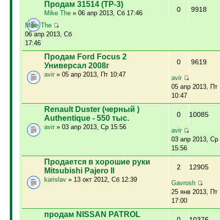
Продам 31514 (ТР-3)
0
9918
Mike The
» 06 апр 2013, Сб 17:46
Mike The
06 апр 2013, Сб
17:46
Продам Ford Focus 2
0
9619
Универсал 2008г
avir
» 05 апр 2013, Пт 10:47
avir
05 апр 2013, Пт
10:47
Renault Duster (черный )
0
10085
Authentique - 550 тыс.
avir
» 03 апр 2013, Ср 15:56
avir
03 апр 2013, Ср
15:56
Продается в хорошие руки
2
12905
Mitsubishi Pajero II
karislav
» 13 окт 2012, Сб 12:39
Gavrosh
25 янв 2013, Пт
17:00
продам NISSAN PATROL
0
10376