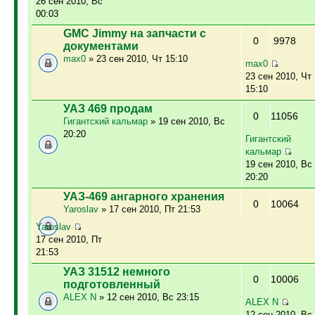
26 сен 2010, Вс
00:03
GMC Jimmy на запчасти с
0
9978
документами
max0
» 23 сен 2010, Чт 15:10
max0
23 сен 2010, Чт
15:10
УАЗ 469 продам
0
11056
Гигантский кальмар
» 19 сен 2010, Вс
20:20
Гигантский
кальмар
19 сен 2010, Вс
20:20
УАЗ-469 ангарного хранения
0
10064
Yaroslav
» 17 сен 2010, Пт 21:53
Yaroslav
17 сен 2010, Пт
21:53
УАЗ 31512 немного
0
10006
подготовленный
ALEX N
» 12 сен 2010, Вс 23:15
ALEX N
12 сен 2010, Вс