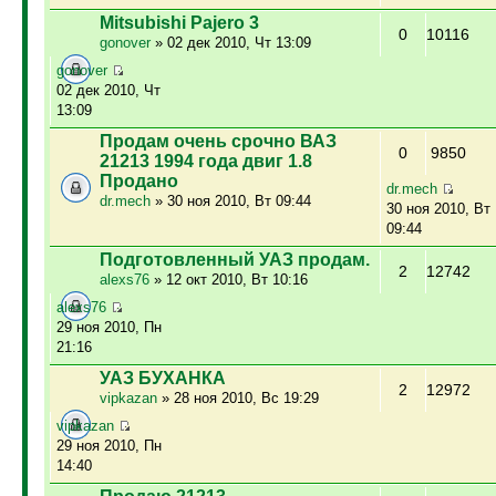
Mitsubishi Pajero 3
0
10116
gonover
» 02 дек 2010, Чт 13:09
gonover
02 дек 2010, Чт
13:09
Продам очень срочно ВАЗ
0
9850
21213 1994 года двиг 1.8
Продано
dr.mech
dr.mech
» 30 ноя 2010, Вт 09:44
30 ноя 2010, Вт
09:44
Подготовленный УАЗ продам.
2
12742
alexs76
» 12 окт 2010, Вт 10:16
alexs76
29 ноя 2010, Пн
21:16
УАЗ БУХАНКА
2
12972
vipkazan
» 28 ноя 2010, Вс 19:29
vipkazan
29 ноя 2010, Пн
14:40