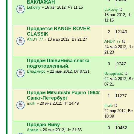
БАКЛАЖАН
Lukoviy
» 16 авг 2012, Чт 11:15
Lukoviy
16 авг 2012, Чт
11:15
Продается RANGE ROVER
2
12143
CLASSIK
ANDY 77
» 13 мар 2012, Вт 21:27
ANDY 77
24 май 2012, Чт
21:23
Продам ШевиНива слегка
0
9747
подготовленный.
Владмирс
» 22 май 2012, Вт 07:21
Владмирс
22 май 2012, Вт
07:21
Продам Mitsubishi Pajero 1994г.
1
11277
Санкт-Петербург
multi
» 20 янв 2012, Пт 14:49
multi
22 апр 2012, Вс
10:09
Продаю Ниву
0
10452
Артём
» 26 янв 2012, Чт 21:36