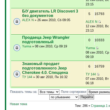
23:15
Б/У двигатель LR Discoveri 3
5
15793
без документов
ALEX N
» 26 июн 2010, Сб 09:05
ALEX N
12 сен 2010, Вс
23:13
Продаеца Jeep Wrangler
0
10333
подготовленый
Yurma
» 08 сен 2010, Ср 09:19
Yurma
08 сен 2010, Ср
09:19
Знакомый продает
6
16759
подготовленного Jeep
Cherokee 4.0. Спеццена
ТУ 144
ТУ 144
» 30 авг 2010, Пн 16:32
07 сен 2010, Вт
06:18
Показать темы за:
Поле сортировки
Новая тема
Тем: 286 •
Страница
1