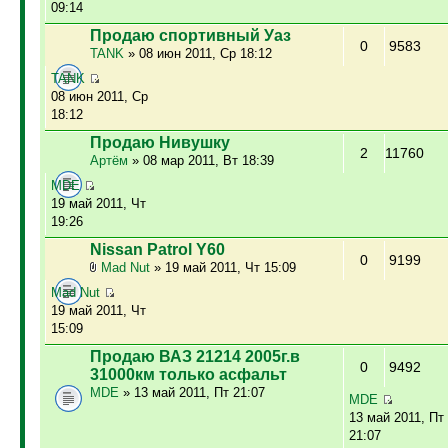
09:14
Продаю спортивный Уаз
0
9583
TANK
» 08 июн 2011, Ср 18:12
TANK
08 июн 2011, Ср
18:12
Продаю Нивушку
2
11760
Артём
» 08 мар 2011, Вт 18:39
MDE
19 май 2011, Чт
19:26
Nissan Patrol Y60
0
9199
Mad Nut
» 19 май 2011, Чт 15:09
Mad Nut
19 май 2011, Чт
15:09
Продаю ВАЗ 21214 2005г.в
0
9492
31000км только асфальт
MDE
» 13 май 2011, Пт 21:07
MDE
13 май 2011, Пт
21:07