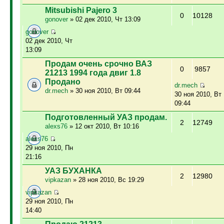
Mitsubishi Pajero 3
0
10128
gonover
» 02 дек 2010, Чт 13:09
gonover
02 дек 2010, Чт
13:09
Продам очень срочно ВАЗ
0
9857
21213 1994 года двиг 1.8
Продано
dr.mech
dr.mech
» 30 ноя 2010, Вт 09:44
30 ноя 2010, Вт
09:44
Подготовленный УАЗ продам.
2
12749
alexs76
» 12 окт 2010, Вт 10:16
alexs76
29 ноя 2010, Пн
21:16
УАЗ БУХАНКА
2
12980
vipkazan
» 28 ноя 2010, Вс 19:29
vipkazan
29 ноя 2010, Пн
14:40