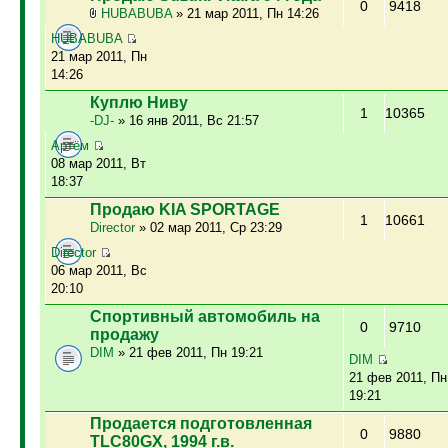
0
9418
HUBABUBA
» 21 мар 2011, Пн 14:26
HUBABUBA
21 мар 2011, Пн
14:26
Куплю Ниву
1
10365
-DJ-
» 16 янв 2011, Вс 21:57
Артём
08 мар 2011, Вт
18:37
Продаю KIA SPORTAGE
1
10661
Director
» 02 мар 2011, Ср 23:29
Director
06 мар 2011, Вс
20:10
Спортивный автомобиль на
0
9710
продажу
DIM
» 21 фев 2011, Пн 19:21
DIM
21 фев 2011, Пн
19:21
Продается подготовленная
0
9880
TLC80GX, 1994 г.в.