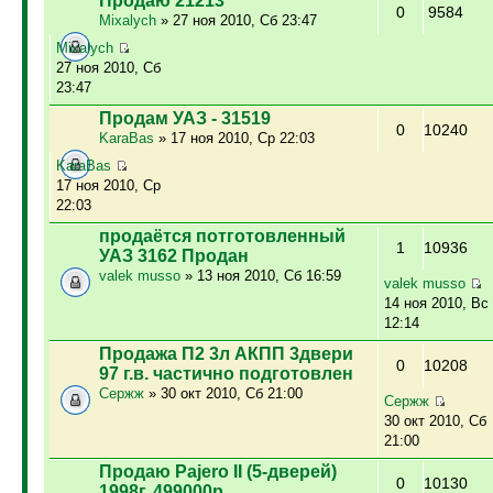
Продаю 21213
0
9584
Mixalych
» 27 ноя 2010, Сб 23:47
Mixalych
27 ноя 2010, Сб
23:47
Продам УАЗ - 31519
0
10240
KaraBas
» 17 ноя 2010, Ср 22:03
KaraBas
17 ноя 2010, Ср
22:03
продаётся потготовленный
1
10936
УАЗ 3162 Продан
valek musso
» 13 ноя 2010, Сб 16:59
valek musso
14 ноя 2010, Вс
12:14
Продажа П2 3л АКПП 3двери
0
10208
97 г.в. частично подготовлен
Сержж
» 30 окт 2010, Сб 21:00
Сержж
30 окт 2010, Сб
21:00
Продаю Pajero II (5-дверей)
0
10130
1998г. 499000р.