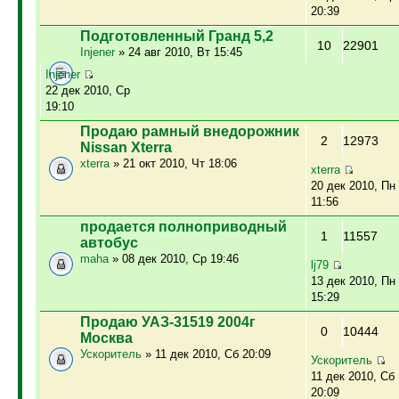
20:39
Подготовленный Гранд 5,2
10
22901
Injener
» 24 авг 2010, Вт 15:45
Injener
22 дек 2010, Ср
19:10
Продаю рамный внедорожник
2
12973
Nissan Xterra
xterra
» 21 окт 2010, Чт 18:06
xterra
20 дек 2010, Пн
11:56
продается полноприводный
1
11557
автобус
maha
» 08 дек 2010, Ср 19:46
lj79
13 дек 2010, Пн
15:29
Продаю УАЗ-31519 2004г
0
10444
Москва
Ускоритель
» 11 дек 2010, Сб 20:09
Ускоритель
11 дек 2010, Сб
20:09