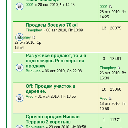
0001
» 28 окт 2010, Чт 14:25
0001
28 окт 2010, Чт
14:25
Продаем боевую 70ку!
13
26975
Timophey
» 06 авг 2010, Пт 10:09
Timophey
27 окт 2010, Ср
16:54
Раз уж все продают, то и я
3
13481
подключусь Ренглеры на
продажу
Timophey
Вильнев
» 06 окт 2010, Ср 22:08
26 окт 2010, Вт
15:34
Off: Продам участок в
10
23068
деревне.
Arec
» 31 май 2010, Пн 13:55
Arec
18 окт 2010, Пн
10:56
Срочно продам Ниссан
1
11771
Террано 2 коротыш
Блондинка
» 23 сен 2010, Чт 09:58