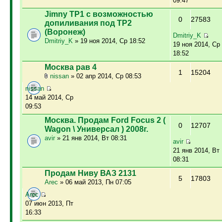
09:47
Jimny ТР1 с возможностью
0
27583
допиливания под ТР2
(Воронеж)
Dmitriy_K
Dmitriy_K
» 19 ноя 2014, Ср 18:52
19 ноя 2014, Ср
18:52
Москва рав 4
1
15204
nissan
» 02 апр 2014, Ср 08:53
nissan
14 май 2014, Ср
09:53
Москва. Продам Ford Focus 2 (
0
12707
Wagon \ Универсал ) 2008г.
avir
» 21 янв 2014, Вт 08:31
avir
21 янв 2014, Вт
08:31
Продам Ниву ВАЗ 2131
5
17803
Arec
» 06 май 2013, Пн 07:05
Arec
07 июн 2013, Пт
16:33