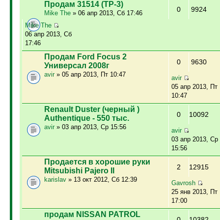
Продам 31514 (ТР-3)
0
9924
Mike The
» 06 апр 2013, Сб 17:46
Mike The
06 апр 2013, Сб
17:46
Продам Ford Focus 2
0
9630
Универсал 2008г
avir
» 05 апр 2013, Пт 10:47
avir
05 апр 2013, Пт
10:47
Renault Duster (черный )
0
10092
Authentique - 550 тыс.
avir
» 03 апр 2013, Ср 15:56
avir
03 апр 2013, Ср
15:56
Продается в хорошие руки
2
12915
Mitsubishi Pajero II
karislav
» 13 окт 2012, Сб 12:39
Gavrosh
25 янв 2013, Пт
17:00
продам NISSAN PATROL
0
10382