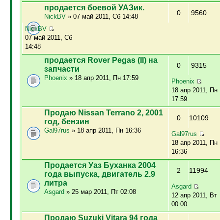
продается боевой УАЗик.
0
9560
NickBV
» 07 май 2011, Сб 14:48
NickBV
07 май 2011, Сб
14:48
продается Rover Pegas (II) на
0
9315
запчасти
Phoenix
» 18 апр 2011, Пн 17:59
Phoenix
18 апр 2011, Пн
17:59
Продаю Nissan Terrano 2, 2001
0
10109
год, бензин
Gal97rus
» 18 апр 2011, Пн 16:36
Gal97rus
18 апр 2011, Пн
16:36
Продается Уаз Буханка 2004
2
11994
года выпуска, двигатель 2.9
литра
Asgard
Asgard
» 25 мар 2011, Пт 02:08
12 апр 2011, Вт
00:00
Продаю Suzuki Vitara 94 года