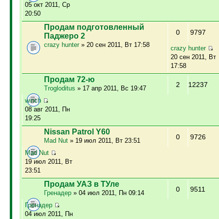
05 окт 2011, Ср
20:50
Продам подготовленный
0
9797
Паджеро 2
crazy hunter
» 20 сен 2011, Вт 17:58
crazy hunter
20 сен 2011, Вт
17:58
Продам 72-ю
2
12237
Trogloditus
» 17 апр 2011, Вс 19:47
winch
08 авг 2011, Пн
19:25
Nissan Patrol Y60
0
9726
Mad Nut
» 19 июл 2011, Вт 23:51
Mad Nut
19 июл 2011, Вт
23:51
Продам УАЗ в ТУле
0
9511
Гренадер
» 04 июл 2011, Пн 09:14
Гренадер
04 июл 2011, Пн