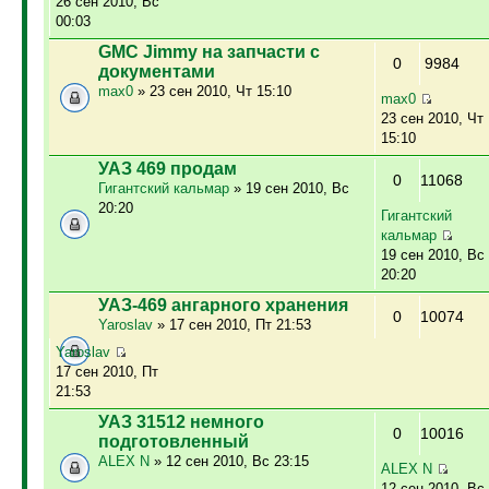
26 сен 2010, Вс
00:03
GMC Jimmy на запчасти с
0
9984
документами
max0
» 23 сен 2010, Чт 15:10
max0
23 сен 2010, Чт
15:10
УАЗ 469 продам
0
11068
Гигантский кальмар
» 19 сен 2010, Вс
20:20
Гигантский
кальмар
19 сен 2010, Вс
20:20
УАЗ-469 ангарного хранения
0
10074
Yaroslav
» 17 сен 2010, Пт 21:53
Yaroslav
17 сен 2010, Пт
21:53
УАЗ 31512 немного
0
10016
подготовленный
ALEX N
» 12 сен 2010, Вс 23:15
ALEX N
12 сен 2010, Вс