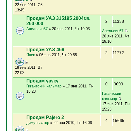
22 янв 2011, Сб
13:45
Продам УАЗ 315195 2004г.в.
2
11338
260 000
Апельсин67
» 20 янв 2011, Чт 19:03
Апельсин67
20 янв 2011, Чт
19:10
Продам УАЗ-469
2
11772
Янек
» 06 янв 2011, Чт 20:55
Янек
18 янв 2011, Вт
22:02
Продам уазку
0
9699
Гигантский кальмар
» 17 янв 2011, Пн
15:23
Гигантский
кальмар
17 янв 2011, Пн
15:23
Продам Pajero 2
4
15665
димульгатор
» 22 ноя 2010, Пн 16:06
a.d.al