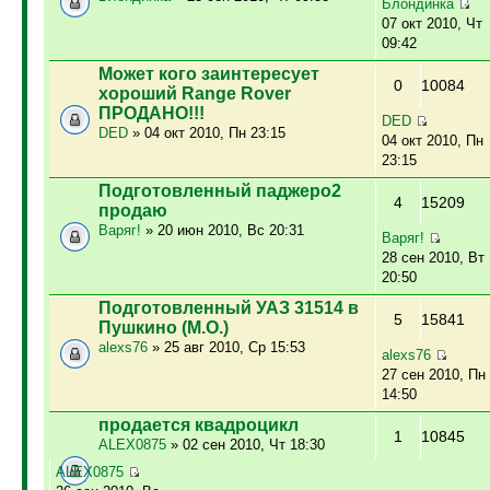
Блондинка
07 окт 2010, Чт
09:42
Может кого заинтересует
0
10084
хороший Range Rover
ПРОДАНО!!!
DED
DED
» 04 окт 2010, Пн 23:15
04 окт 2010, Пн
23:15
Подготовленный паджеро2
4
15209
продаю
Варяг!
» 20 июн 2010, Вс 20:31
Варяг!
28 сен 2010, Вт
20:50
Подготовленный УАЗ 31514 в
5
15841
Пушкино (М.О.)
alexs76
» 25 авг 2010, Ср 15:53
alexs76
27 сен 2010, Пн
14:50
продается квадроцикл
1
10845
ALEX0875
» 02 сен 2010, Чт 18:30
ALEX0875