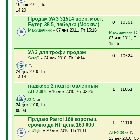
16 янв 2011, Вс
14:20
Продам УАЗ 31514 воен. мост.
0
10561
Бугер 38.5, лебедка (Москва)
Макушечник
» 07 янв 2011, Пт 15:16
Макушечник
07 янв 2011, Пт
15:16
УАЗ для трофи продам
0
10624
SergS
» 24 дек 2010, Пт 14:14
SergS
24 дек 2010, Пт
14:14
паджеро 2 подготовленный
1
11061
ALEX0875
» 16 дек 2010, Чт 02:26
ALEX0875
24 дек 2010, Пт
00:08
Прлдаю Patrol 160 коротыш
1
11116
срочно до НГ цена 160 000
ЗаЙцЫ
» 20 дек 2010, Пн 11:11
ALEX0875
22 дек 2010, Ср