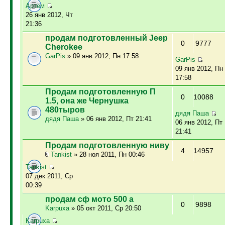
Артём
26 янв 2012, Чт
21:36
продам подготовленный Jeep
0
9777
Cherokee
GarPis
» 09 янв 2012, Пн 17:58
GarPis
09 янв 2012, Пн
17:58
Продам подготовленную П
0
10088
1.5, она же Чернушка
480тыров
дядя Паша
дядя Паша
» 06 янв 2012, Пт 21:41
06 янв 2012, Пт
21:41
Продам подготовленную ниву
4
14957
Tankist
» 28 ноя 2011, Пн 00:46
Tankist
07 дек 2011, Ср
00:39
продам сф мото 500 а
0
9898
Karpuxa
» 05 окт 2011, Ср 20:50
Karpuxa