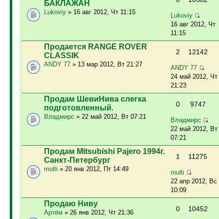
БАКЛАЖАН
Lukoviy
» 16 авг 2012, Чт 11:15
Lukoviy
16 авг 2012, Чт
11:15
Продается RANGE ROVER
2
12142
CLASSIK
ANDY 77
» 13 мар 2012, Вт 21:27
ANDY 77
24 май 2012, Чт
21:23
Продам ШевиНива слегка
0
9747
подготовленный.
Владмирс
» 22 май 2012, Вт 07:21
Владмирс
22 май 2012, Вт
07:21
Продам Mitsubishi Pajero 1994г.
1
11275
Санкт-Петербург
multi
» 20 янв 2012, Пт 14:49
multi
22 апр 2012, Вс
10:09
Продаю Ниву
0
10452
Артём
» 26 янв 2012, Чт 21:36