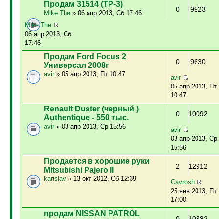
Продам 31514 (ТР-3)
0
9923
Mike The
» 06 апр 2013, Сб 17:46
Mike The
06 апр 2013, Сб
17:46
Продам Ford Focus 2
0
9630
Универсал 2008г
avir
» 05 апр 2013, Пт 10:47
avir
05 апр 2013, Пт
10:47
Renault Duster (черный )
0
10092
Authentique - 550 тыс.
avir
» 03 апр 2013, Ср 15:56
avir
03 апр 2013, Ср
15:56
Продается в хорошие руки
2
12912
Mitsubishi Pajero II
karislav
» 13 окт 2012, Сб 12:39
Gavrosh
25 янв 2013, Пт
17:00
продам NISSAN PATROL
0
10382