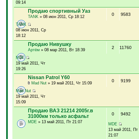
09:14
Продаю спортивный Уаз
0
9583
TANK
» 08 июн 2011, Ср 18:12
TANK
08 июн 2011, Ср
18:12
Продаю Нивушку
2
11760
Артём
» 08 мар 2011, Вт 18:39
MDE
19 май 2011, Чт
19:26
Nissan Patrol Y60
0
9199
Mad Nut
» 19 май 2011, Чт 15:09
Mad Nut
19 май 2011, Чт
15:09
Продаю ВАЗ 21214 2005г.в
0
9492
31000км только асфальт
MDE
» 13 май 2011, Пт 21:07
MDE
13 май 2011, Пт
21:07