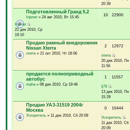
20:39
Подготовленный Гранд 5,2
10
22900
Injener
» 24 авг 2010, Вт 15:45
Injener
22 дек 2010, Ср
19:10
Продаю рамный внедорожник
2
12972
Nissan Xterra
xterra
» 21 окт 2010, Чт 18:06
xterra
20 дек 2010, Пн
11:56
продается полноприводный
1
11557
автобус
maha
» 08 дек 2010, Ср 19:46
lj79
13 дек 2010, Пн
15:29
Продаю УАЗ-31519 2004г
0
10444
Москва
Ускоритель
» 11 дек 2010, Сб 20:09
Ускоритель
11 дек 2010, Сб
20:09