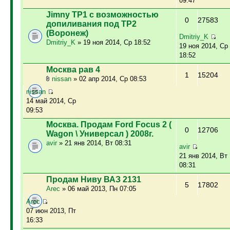
09:47
Jimny ТР1 с возможностью
0
27583
допиливания под ТР2
(Воронеж)
Dmitriy_K
Dmitriy_K
» 19 ноя 2014, Ср 18:52
19 ноя 2014, Ср
18:52
Москва рав 4
1
15204
nissan
» 02 апр 2014, Ср 08:53
nissan
14 май 2014, Ср
09:53
Москва. Продам Ford Focus 2 (
0
12706
Wagon \ Универсал ) 2008г.
avir
» 21 янв 2014, Вт 08:31
avir
21 янв 2014, Вт
08:31
Продам Ниву ВАЗ 2131
5
17802
Arec
» 06 май 2013, Пн 07:05
Arec
07 июн 2013, Пт
16:33