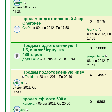
Артём
26 янв 2012, Чт
21:36
продам подготовленный Jeep
0
9775
Cherokee
GarPis
» 09 янв 2012, Пн 17:58
GarPis
09 янв 2012, Пн
17:58
Продам подготовленную П
0
10088
1.5, она же Чернушка
480тыров
дядя Паша
дядя Паша
» 06 янв 2012, Пт 21:41
06 янв 2012, Пт
21:41
Продам подготовленную ниву
4
14957
Tankist
» 28 ноя 2011, Пн 00:46
Tankist
07 дек 2011, Ср
00:39
продам сф мото 500 а
0
9898
Karpuxa
» 05 окт 2011, Ср 20:50
Karpuxa