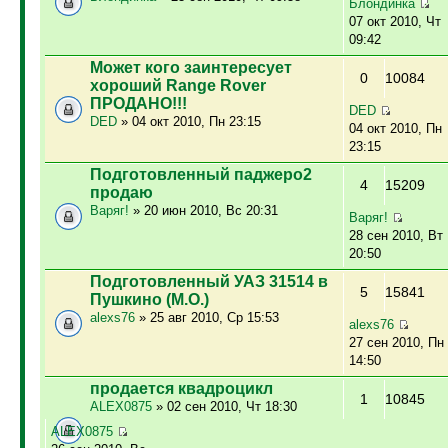
Блондинка
07 окт 2010, Чт
09:42
Может кого заинтересует
0
10084
хороший Range Rover
ПРОДАНО!!!
DED
DED
» 04 окт 2010, Пн 23:15
04 окт 2010, Пн
23:15
Подготовленный паджеро2
4
15209
продаю
Варяг!
» 20 июн 2010, Вс 20:31
Варяг!
28 сен 2010, Вт
20:50
Подготовленный УАЗ 31514 в
5
15841
Пушкино (М.О.)
alexs76
» 25 авг 2010, Ср 15:53
alexs76
27 сен 2010, Пн
14:50
продается квадроцикл
1
10845
ALEX0875
» 02 сен 2010, Чт 18:30
ALEX0875