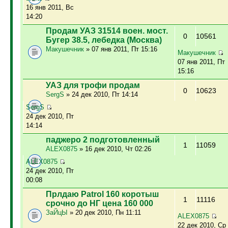
16 янв 2011, Вс
14:20
Продам УАЗ 31514 воен. мост.
0
10561
Бугер 38.5, лебедка (Москва)
Макушечник
» 07 янв 2011, Пт 15:16
Макушечник
07 янв 2011, Пт
15:16
УАЗ для трофи продам
0
10623
SergS
» 24 дек 2010, Пт 14:14
SergS
24 дек 2010, Пт
14:14
паджеро 2 подготовленный
1
11059
ALEX0875
» 16 дек 2010, Чт 02:26
ALEX0875
24 дек 2010, Пт
00:08
Прлдаю Patrol 160 коротыш
1
11116
срочно до НГ цена 160 000
ЗаЙцЫ
» 20 дек 2010, Пн 11:11
ALEX0875
22 дек 2010, Ср