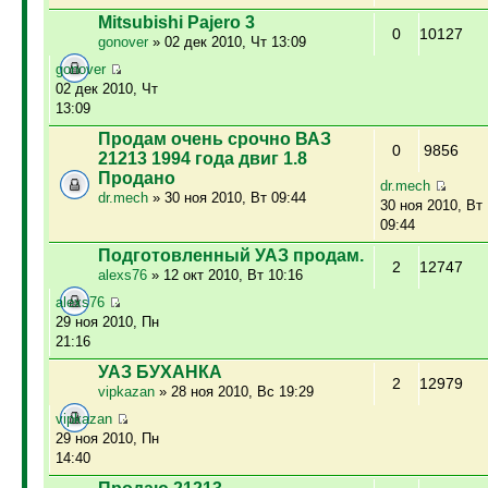
Mitsubishi Pajero 3
0
10127
gonover
» 02 дек 2010, Чт 13:09
gonover
02 дек 2010, Чт
13:09
Продам очень срочно ВАЗ
0
9856
21213 1994 года двиг 1.8
Продано
dr.mech
dr.mech
» 30 ноя 2010, Вт 09:44
30 ноя 2010, Вт
09:44
Подготовленный УАЗ продам.
2
12747
alexs76
» 12 окт 2010, Вт 10:16
alexs76
29 ноя 2010, Пн
21:16
УАЗ БУХАНКА
2
12979
vipkazan
» 28 ноя 2010, Вс 19:29
vipkazan
29 ноя 2010, Пн
14:40