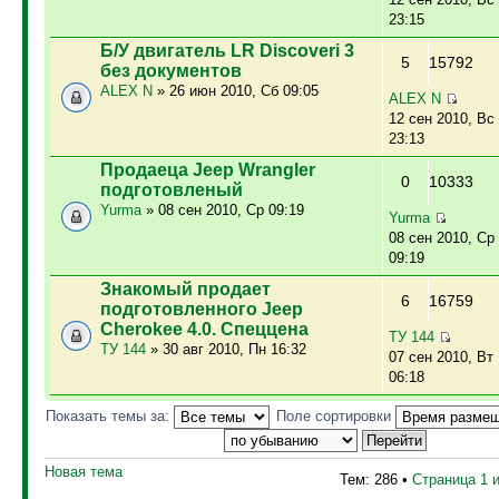
23:15
Б/У двигатель LR Discoveri 3
5
15792
без документов
ALEX N
» 26 июн 2010, Сб 09:05
ALEX N
12 сен 2010, Вс
23:13
Продаеца Jeep Wrangler
0
10333
подготовленый
Yurma
» 08 сен 2010, Ср 09:19
Yurma
08 сен 2010, Ср
09:19
Знакомый продает
6
16759
подготовленного Jeep
Cherokee 4.0. Спеццена
ТУ 144
ТУ 144
» 30 авг 2010, Пн 16:32
07 сен 2010, Вт
06:18
Показать темы за:
Поле сортировки
Новая тема
Тем: 286 •
Страница
1