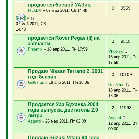
продается боевой УАЗик.
0
9559
NickBV
» 07 май 2011, Сб 14:48
NickBV
07 май 2011, Сб
14:48
продается Rover Pegas (II) на
0
9315
запчасти
Phoenix
» 18 апр 2011, Пн 17:59
Phoenix
18 апр 2011, Пн
17:59
Продаю Nissan Terrano 2, 2001
0
10109
год, бензин
Gal97rus
» 18 апр 2011, Пн 16:36
Gal97rus
18 апр 2011, Пн
16:36
Продается Уаз Буханка 2004
2
11993
года выпуска, двигатель 2.9
литра
Asgard
Asgard
» 25 мар 2011, Пт 02:08
12 апр 2011, Вт
00:00
Продаю Suzuki Vitara 94 года