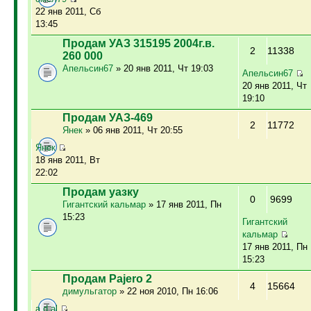
22 янв 2011, Сб
13:45
Продам УАЗ 315195 2004г.в.
2
11338
260 000
Апельсин67
» 20 янв 2011, Чт 19:03
Апельсин67
20 янв 2011, Чт
19:10
Продам УАЗ-469
2
11772
Янек
» 06 янв 2011, Чт 20:55
Янек
18 янв 2011, Вт
22:02
Продам уазку
0
9699
Гигантский кальмар
» 17 янв 2011, Пн
15:23
Гигантский
кальмар
17 янв 2011, Пн
15:23
Продам Pajero 2
4
15664
димульгатор
» 22 ноя 2010, Пн 16:06
a.d.al