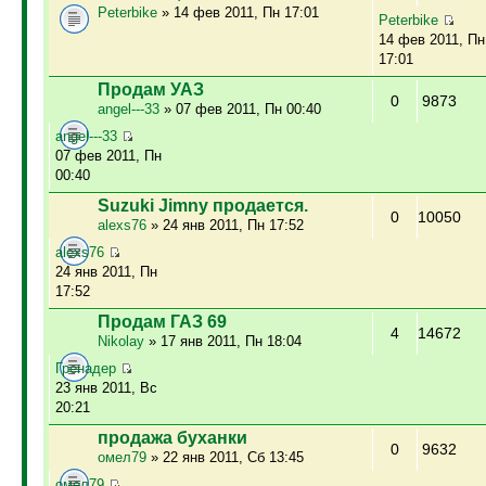
Peterbike
» 14 фев 2011, Пн 17:01
Peterbike
14 фев 2011, Пн
17:01
Продам УАЗ
0
9873
angel---33
» 07 фев 2011, Пн 00:40
angel---33
07 фев 2011, Пн
00:40
Suzuki Jimny продается.
0
10050
alexs76
» 24 янв 2011, Пн 17:52
alexs76
24 янв 2011, Пн
17:52
Продам ГАЗ 69
4
14672
Nikolay
» 17 янв 2011, Пн 18:04
Гренадер
23 янв 2011, Вс
20:21
продажа буханки
0
9632
омел79
» 22 янв 2011, Сб 13:45
омел79