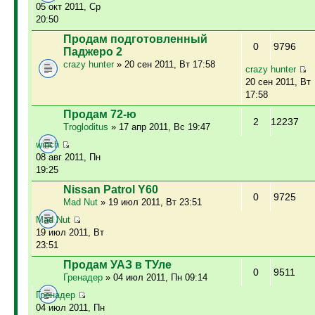
05 окт 2011, Ср
20:50
Продам подготовленный
0
9796
Паджеро 2
crazy hunter
» 20 сен 2011, Вт 17:58
crazy hunter
20 сен 2011, Вт
17:58
Продам 72-ю
2
12237
Trogloditus
» 17 апр 2011, Вс 19:47
winch
08 авг 2011, Пн
19:25
Nissan Patrol Y60
0
9725
Mad Nut
» 19 июл 2011, Вт 23:51
Mad Nut
19 июл 2011, Вт
23:51
Продам УАЗ в ТУле
0
9511
Гренадер
» 04 июл 2011, Пн 09:14
Гренадер
04 июл 2011, Пн