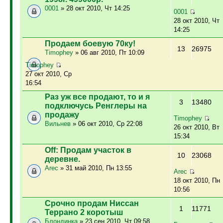
0001
» 28 окт 2010, Чт 14:25
0001
28 окт 2010, Чт
14:25
Продаем боевую 70ку!
13
26975
Timophey
» 06 авг 2010, Пт 10:09
Timophey
27 окт 2010, Ср
16:54
Раз уж все продают, то и я
3
13480
подключусь Ренглеры на
продажу
Timophey
Вильнев
» 06 окт 2010, Ср 22:08
26 окт 2010, Вт
15:34
Off: Продам участок в
10
23068
деревне.
Arec
» 31 май 2010, Пн 13:55
Arec
18 окт 2010, Пн
10:56
Срочно продам Ниссан
1
11771
Террано 2 коротыш
Блондинка
» 23 сен 2010, Чт 09:58