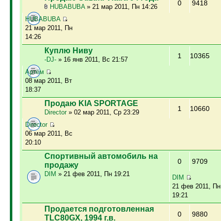
0
9418
HUBABUBA
» 21 мар 2011, Пн 14:26
HUBABUBA
21 мар 2011, Пн
14:26
Куплю Ниву
1
10365
-DJ-
» 16 янв 2011, Вс 21:57
Артём
08 мар 2011, Вт
18:37
Продаю KIA SPORTAGE
1
10660
Director
» 02 мар 2011, Ср 23:29
Director
06 мар 2011, Вс
20:10
Спортивный автомобиль на
0
9709
продажу
DIM
» 21 фев 2011, Пн 19:21
DIM
21 фев 2011, Пн
19:21
Продается подготовленная
0
9880
TLC80GX, 1994 г.в.