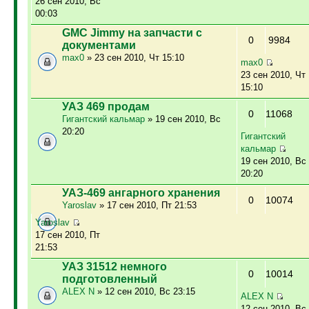
26 сен 2010, Вс
00:03
GMC Jimmy на запчасти с
0
9984
документами
max0
» 23 сен 2010, Чт 15:10
max0
23 сен 2010, Чт
15:10
УАЗ 469 продам
0
11068
Гигантский кальмар
» 19 сен 2010, Вс
20:20
Гигантский
кальмар
19 сен 2010, Вс
20:20
УАЗ-469 ангарного хранения
0
10074
Yaroslav
» 17 сен 2010, Пт 21:53
Yaroslav
17 сен 2010, Пт
21:53
УАЗ 31512 немного
0
10014
подготовленный
ALEX N
» 12 сен 2010, Вс 23:15
ALEX N
12 сен 2010, Вс