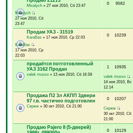
Продаю 21213
0
9582
Mixalych
» 27 ноя 2010, Сб 23:47
Mixalych
27 ноя 2010, Сб
23:47
Продам УАЗ - 31519
0
10239
KaraBas
» 17 ноя 2010, Ср 22:03
KaraBas
17 ноя 2010, Ср
22:03
продаётся потготовленный
1
10935
УАЗ 3162 Продан
valek musso
» 13 ноя 2010, Сб 16:59
valek musso
14 ноя 2010, Вс
12:14
Продажа П2 3л АКПП 3двери
0
10207
97 г.в. частично подготовлен
Сержж
» 30 окт 2010, Сб 21:00
Сержж
30 окт 2010, Сб
21:00
Продаю Pajero II (5-дверей)
0
10129
1998г. 499000р.