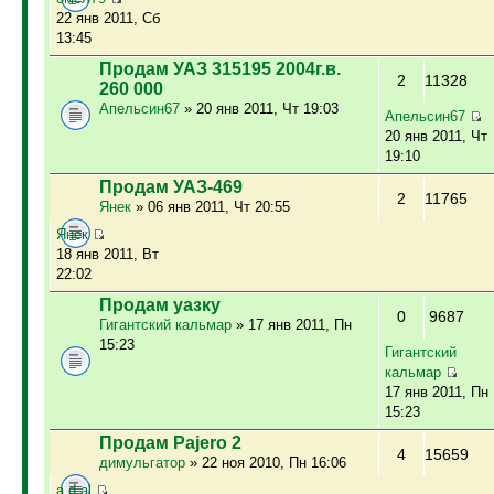
22 янв 2011, Сб
13:45
Продам УАЗ 315195 2004г.в.
2
11328
260 000
Апельсин67
» 20 янв 2011, Чт 19:03
Апельсин67
20 янв 2011, Чт
19:10
Продам УАЗ-469
2
11765
Янек
» 06 янв 2011, Чт 20:55
Янек
18 янв 2011, Вт
22:02
Продам уазку
0
9687
Гигантский кальмар
» 17 янв 2011, Пн
15:23
Гигантский
кальмар
17 янв 2011, Пн
15:23
Продам Pajero 2
4
15659
димульгатор
» 22 ноя 2010, Пн 16:06
a.d.al