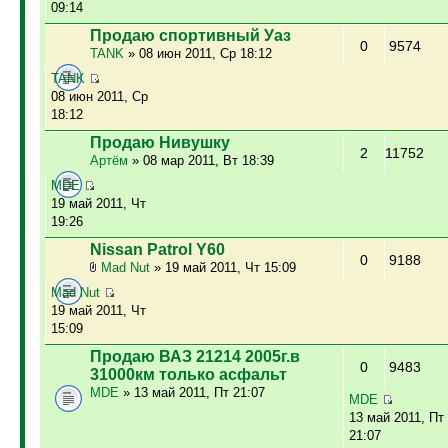
09:14
Продаю спортивный Уаз
0
9574
TANK
» 08 июн 2011, Ср 18:12
TANK
08 июн 2011, Ср
18:12
Продаю Нивушку
2
11752
Артём
» 08 мар 2011, Вт 18:39
MDE
19 май 2011, Чт
19:26
Nissan Patrol Y60
0
9188
Mad Nut
» 19 май 2011, Чт 15:09
Mad Nut
19 май 2011, Чт
15:09
Продаю ВАЗ 21214 2005г.в
0
9483
31000км только асфальт
MDE
» 13 май 2011, Пт 21:07
MDE
13 май 2011, Пт
21:07