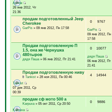
Артём
26 янв 2012, Чт
21:36
продам подготовленный Jeep
0
9767
Cherokee
GarPis
» 09 янв 2012, Пн 17:58
GarPis
09 янв 2012, Пн
17:58
Продам подготовленную П
0
10077
1.5, она же Чернушка
480тыров
дядя Паша
дядя Паша
» 06 янв 2012, Пт 21:41
06 янв 2012, Пт
21:41
Продам подготовленную ниву
4
14944
Tankist
» 28 ноя 2011, Пн 00:46
Tankist
07 дек 2011, Ср
00:39
продам сф мото 500 а
0
9886
Karpuxa
» 05 окт 2011, Ср 20:50
Karpuxa