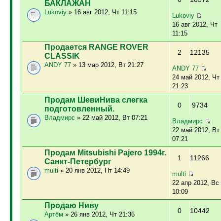
БАКЛАЖАН
Lukoviy
» 16 авг 2012, Чт 11:15
Lukoviy
16 авг 2012, Чт
11:15
Продается RANGE ROVER
2
12135
CLASSIK
ANDY 77
» 13 мар 2012, Вт 21:27
ANDY 77
24 май 2012, Чт
21:23
Продам ШевиНива слегка
0
9734
подготовленный.
Владмирс
» 22 май 2012, Вт 07:21
Владмирс
22 май 2012, Вт
07:21
Продам Mitsubishi Pajero 1994г.
1
11266
Санкт-Петербург
multi
» 20 янв 2012, Пт 14:49
multi
22 апр 2012, Вс
10:09
Продаю Ниву
0
10442
Артём
» 26 янв 2012, Чт 21:36