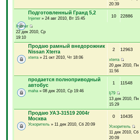
20:39
Подготовленный Гранд 5,2
10
22886
Injener
» 24 авг 2010, Вт 15:45
Injener
22 дек 2010, Ср
19:10
Продаю рамный внедорожник
2
12963
Nissan Xterra
xterra
» 21 окт 2010, Чт 18:06
xterra
20 дек 2010, Пн
11:56
продается полноприводный
1
11548
автобус
maha
» 08 дек 2010, Ср 19:46
lj79
13 дек 2010, Пн
15:29
Продаю УАЗ-31519 2004г
0
10435
Москва
Ускоритель
» 11 дек 2010, Сб 20:09
Ускоритель
11 дек 2010, Сб
20:09