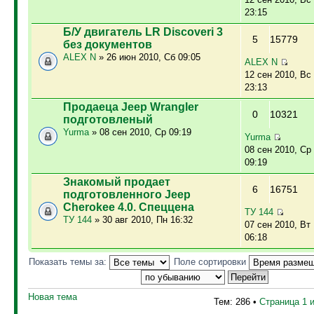
23:15
Б/У двигатель LR Discoveri 3
5
15779
без документов
ALEX N
» 26 июн 2010, Сб 09:05
ALEX N
12 сен 2010, Вс
23:13
Продаеца Jeep Wrangler
0
10321
подготовленый
Yurma
» 08 сен 2010, Ср 09:19
Yurma
08 сен 2010, Ср
09:19
Знакомый продает
6
16751
подготовленного Jeep
Cherokee 4.0. Спеццена
ТУ 144
ТУ 144
» 30 авг 2010, Пн 16:32
07 сен 2010, Вт
06:18
Показать темы за:
Поле сортировки
Новая тема
Тем: 286 •
Страница
1