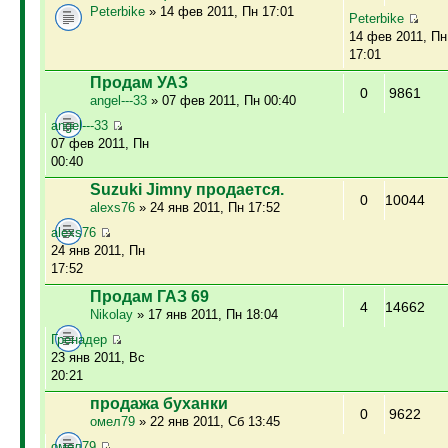
Peterbike
» 14 фев 2011, Пн 17:01
Peterbike
14 фев 2011, Пн
17:01
Продам УАЗ
0
9861
angel---33
» 07 фев 2011, Пн 00:40
angel---33
07 фев 2011, Пн
00:40
Suzuki Jimny продается.
0
10044
alexs76
» 24 янв 2011, Пн 17:52
alexs76
24 янв 2011, Пн
17:52
Продам ГАЗ 69
4
14662
Nikolay
» 17 янв 2011, Пн 18:04
Гренадер
23 янв 2011, Вс
20:21
продажа буханки
0
9622
омел79
» 22 янв 2011, Сб 13:45
омел79