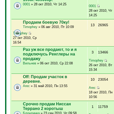
0001
» 28 окт 2010, Чт 14:25
0001
28 окт 2010, Чт
14:25
Продаем боевую 70ку!
13
26965
Timophey
» 06 авг 2010, Пт 10:09
Timophey
27 окт 2010, Ср
16:54
Раз уж все продают, то и я
3
13466
подключусь Ренглеры на
продажу
Timophey
Вильнев
» 06 окт 2010, Ср 22:08
26 окт 2010, Вт
15:34
Off: Продам участок в
10
23054
деревне.
Arec
» 31 май 2010, Пн 13:55
Arec
18 окт 2010, Пн
10:56
Срочно продам Ниссан
1
11759
Террано 2 коротыш
Блондинка
» 23 сен 2010, Чт 09:58