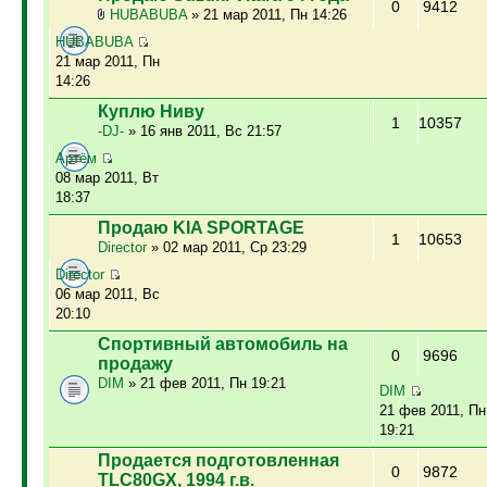
0
9412
HUBABUBA
» 21 мар 2011, Пн 14:26
HUBABUBA
21 мар 2011, Пн
14:26
Куплю Ниву
1
10357
-DJ-
» 16 янв 2011, Вс 21:57
Артём
08 мар 2011, Вт
18:37
Продаю KIA SPORTAGE
1
10653
Director
» 02 мар 2011, Ср 23:29
Director
06 мар 2011, Вс
20:10
Спортивный автомобиль на
0
9696
продажу
DIM
» 21 фев 2011, Пн 19:21
DIM
21 фев 2011, Пн
19:21
Продается подготовленная
0
9872
TLC80GX, 1994 г.в.