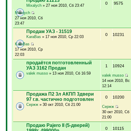
Продаю 21213
0
9575
Mixalych
» 27 ноя 2010, Сб 23:47
Mixalych
27 ноя 2010, Сб
23:47
Продам УАЗ - 31519
0
10231
KaraBas
» 17 ноя 2010, Ср 22:03
KaraBas
17 ноя 2010, Ср
22:03
продаётся потготовленный
1
10924
УАЗ 3162 Продан
valek musso
» 13 ноя 2010, Сб 16:59
valek musso
14 ноя 2010, Вс
12:14
Продажа П2 3л АКПП 3двери
0
10200
97 г.в. частично подготовлен
Сержж
» 30 окт 2010, Сб 21:00
Сержж
30 окт 2010, Сб
21:00
Продаю Pajero II (5-дверей)
0
10115
1998г. 499000р.