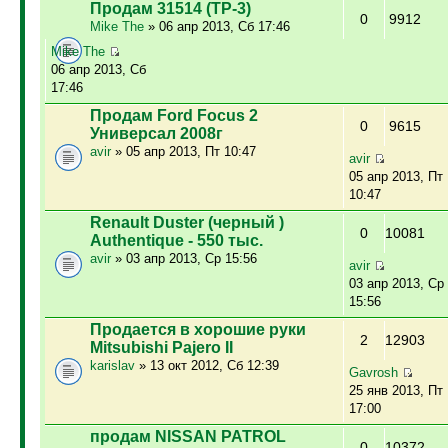
Продам 31514 (ТР-3)
0
9912
Mike The
» 06 апр 2013, Сб 17:46
Mike The
06 апр 2013, Сб
17:46
Продам Ford Focus 2
0
9615
Универсал 2008г
avir
» 05 апр 2013, Пт 10:47
avir
05 апр 2013, Пт
10:47
Renault Duster (черный )
0
10081
Authentique - 550 тыс.
avir
» 03 апр 2013, Ср 15:56
avir
03 апр 2013, Ср
15:56
Продается в хорошие руки
2
12903
Mitsubishi Pajero II
karislav
» 13 окт 2012, Сб 12:39
Gavrosh
25 янв 2013, Пт
17:00
продам NISSAN PATROL
0
10372