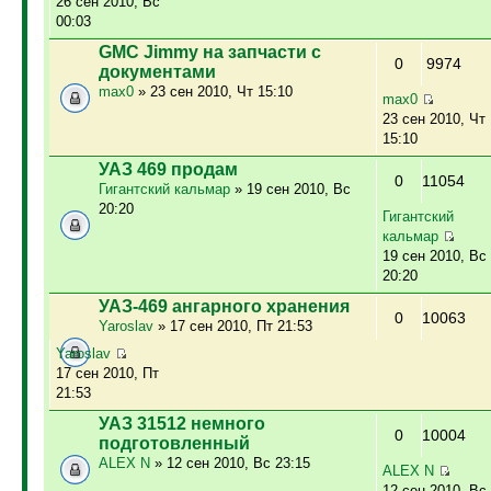
26 сен 2010, Вс
00:03
GMC Jimmy на запчасти с
0
9974
документами
max0
» 23 сен 2010, Чт 15:10
max0
23 сен 2010, Чт
15:10
УАЗ 469 продам
0
11054
Гигантский кальмар
» 19 сен 2010, Вс
20:20
Гигантский
кальмар
19 сен 2010, Вс
20:20
УАЗ-469 ангарного хранения
0
10063
Yaroslav
» 17 сен 2010, Пт 21:53
Yaroslav
17 сен 2010, Пт
21:53
УАЗ 31512 немного
0
10004
подготовленный
ALEX N
» 12 сен 2010, Вс 23:15
ALEX N
12 сен 2010, Вс