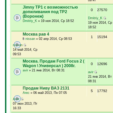
09:47
Jimny ТР1 с возможностью
0
27570
допиливания под ТР2
(Воронеж)
Dmitriy_K
Dmitriy_K
» 19 ноя 2014, Ср 18:52
19 ноя 2014, Ср
18:52
Москва рав 4
1
15194
nissan
» 02 апр 2014, Ср 08:53
nissan
14 май 2014, Ср
09:53
Москва. Продам Ford Focus 2 (
0
12696
Wagon \ Универсал ) 2008г.
avir
» 21 янв 2014, Вт 08:31
avir
21 янв 2014, Вт
08:31
Продам Ниву ВАЗ 2131
5
17792
Arec
» 06 май 2013, Пн 07:05
Arec
07 июн 2013, Пт
16:33