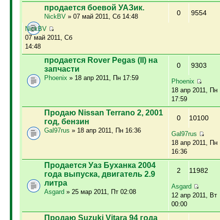
продается боевой УАЗик.
0
9554
NickBV
» 07 май 2011, Сб 14:48
NickBV
07 май 2011, Сб
14:48
продается Rover Pegas (II) на
0
9303
запчасти
Phoenix
» 18 апр 2011, Пн 17:59
Phoenix
18 апр 2011, Пн
17:59
Продаю Nissan Terrano 2, 2001
0
10100
год, бензин
Gal97rus
» 18 апр 2011, Пн 16:36
Gal97rus
18 апр 2011, Пн
16:36
Продается Уаз Буханка 2004
2
11982
года выпуска, двигатель 2.9
литра
Asgard
Asgard
» 25 мар 2011, Пт 02:08
12 апр 2011, Вт
00:00
Продаю Suzuki Vitara 94 года