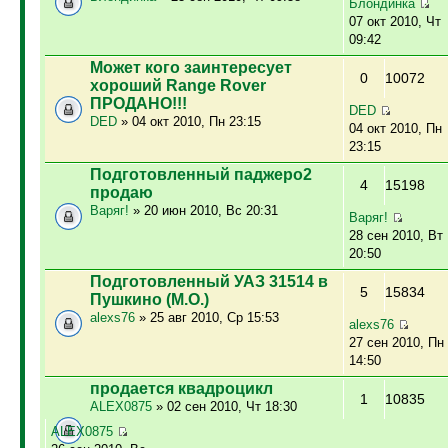
Блондинка
07 окт 2010, Чт
09:42
Может кого заинтересует
0
10072
хороший Range Rover
ПРОДАНО!!!
DED
DED
» 04 окт 2010, Пн 23:15
04 окт 2010, Пн
23:15
Подготовленный паджеро2
4
15198
продаю
Варяг!
» 20 июн 2010, Вс 20:31
Варяг!
28 сен 2010, Вт
20:50
Подготовленный УАЗ 31514 в
5
15834
Пушкино (М.О.)
alexs76
» 25 авг 2010, Ср 15:53
alexs76
27 сен 2010, Пн
14:50
продается квадроцикл
1
10835
ALEX0875
» 02 сен 2010, Чт 18:30
ALEX0875