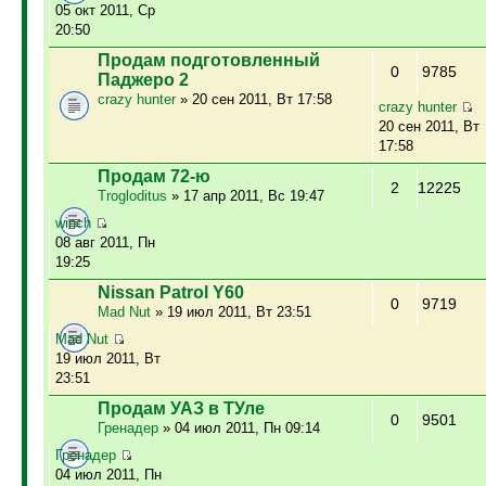
05 окт 2011, Ср
20:50
Продам подготовленный
0
9785
Паджеро 2
crazy hunter
» 20 сен 2011, Вт 17:58
crazy hunter
20 сен 2011, Вт
17:58
Продам 72-ю
2
12225
Trogloditus
» 17 апр 2011, Вс 19:47
winch
08 авг 2011, Пн
19:25
Nissan Patrol Y60
0
9719
Mad Nut
» 19 июл 2011, Вт 23:51
Mad Nut
19 июл 2011, Вт
23:51
Продам УАЗ в ТУле
0
9501
Гренадер
» 04 июл 2011, Пн 09:14
Гренадер
04 июл 2011, Пн