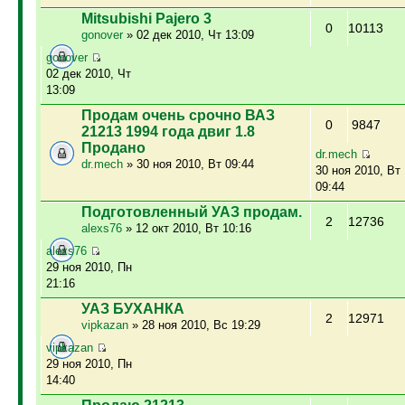
Mitsubishi Pajero 3
0
10113
gonover
» 02 дек 2010, Чт 13:09
gonover
02 дек 2010, Чт
13:09
Продам очень срочно ВАЗ
0
9847
21213 1994 года двиг 1.8
Продано
dr.mech
dr.mech
» 30 ноя 2010, Вт 09:44
30 ноя 2010, Вт
09:44
Подготовленный УАЗ продам.
2
12736
alexs76
» 12 окт 2010, Вт 10:16
alexs76
29 ноя 2010, Пн
21:16
УАЗ БУХАНКА
2
12971
vipkazan
» 28 ноя 2010, Вс 19:29
vipkazan
29 ноя 2010, Пн
14:40