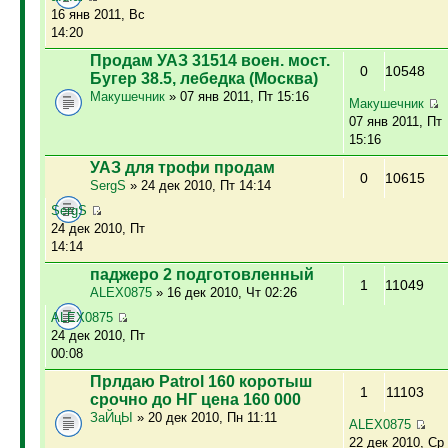
16 янв 2011, Вс
14:20
Продам УАЗ 31514 воен. мост.
0
10548
Бугер 38.5, лебедка (Москва)
Макушечник
» 07 янв 2011, Пт 15:16
Макушечник
07 янв 2011, Пт
15:16
УАЗ для трофи продам
0
10615
SergS
» 24 дек 2010, Пт 14:14
SergS
24 дек 2010, Пт
14:14
паджеро 2 подготовленный
1
11049
ALEX0875
» 16 дек 2010, Чт 02:26
ALEX0875
24 дек 2010, Пт
00:08
Прлдаю Patrol 160 коротыш
1
11103
срочно до НГ цена 160 000
ЗаЙцЫ
» 20 дек 2010, Пн 11:11
ALEX0875
22 дек 2010, Ср