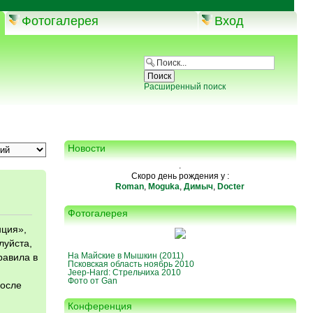
Фотогалерея
Вход
Расширенный поиск
Новости
.
Скоро день рождения у :
Roman
,
Moguka
,
Димыч
,
Docter
Фотогалерея
нция»,
луйста,
На Майские в Мышкин (2011)
равила в
Псковская область ноябрь 2010
Jeep-Hard: Стрельчиха 2010
Фото от Gan
после
Конференция