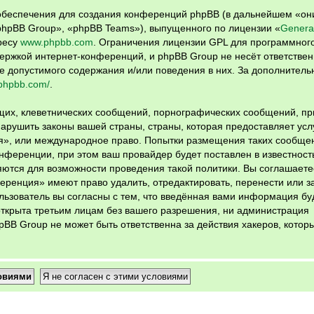
беспечения для создания конференций phpBB (в дальнейшем «он
hpBB Group», «phpBB Teams»), выпущенного по лицензии «
General
ресу
www.phpbb.com
. Ограничения лицензии GPL для программног
ержкой интернет-конференций, и phpBB Group не несёт ответствен
е допустимого содержания и/или поведения в них. За дополнитель
.phpbb.com/
.
щих, клеветнических сообщений, порнографических сообщений, пр
арушить законы вашей страны, страны, которая предоставляет усл
ция», или международное право. Попытки размещения таких сообще
ференции, при этом ваш провайдер будет поставлен в известность
ются для возможности проведения такой политики. Вы соглашаетес
ференция» имеют право удалить, отредактировать, перенести или з
льзователь вы согласны с тем, что введённая вами информация бу
открыта третьим лицам без вашего разрешения, ни администрация
pBB Group не может быть ответственна за действия хакеров, котор