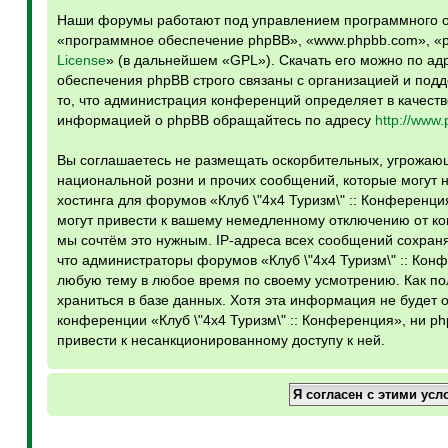
Наши форумы работают под управлением программного о
«программное обеспечение phpBB», «www.phpbb.com», «p
License
» (в дальнейшем «GPL»). Скачать его можно по ад
обеспечения phpBB строго связаны с организацией и подд
то, что администрация конференций определяет в качеств
информацией о phpBB обращайтесь по адресу
http://www
Вы соглашаетесь не размещать оскорбительных, угрожаю
национальной розни и прочих сообщений, которые могут н
хостинга для форумов «Клуб \"4х4 Туризм\" :: Конферен
могут привести к вашему немедленному отключению от кон
мы сочтём это нужным. IP-адреса всех сообщений сохраня
что администраторы форумов «Клуб \"4х4 Туризм\" :: Кон
любую тему в любое время по своему усмотрению. Как по
храниться в базе данных. Хотя эта информация не будет 
конференции «Клуб \"4х4 Туризм\" :: Конференция», ни ph
привести к несанкционированному доступу к ней.