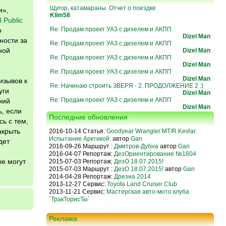
Щугор, катамараны. Отчет о поездке
и»,
Klim58
 Public
Re: Продам проект УАЗ с дизелем и АКПП
о
Dizel Man
ности за
Re: Продам проект УАЗ с дизелем и АКПП
ной
Dizel Man
Re: Продам проект УАЗ с дизелем и АКПП
Dizel Man
Re: Продам проект УАЗ с дизелем и АКПП
Dizel Man
изывов к
Re: Начинаю строить ЗВЕРЯ - 2. ПРОДОЛЖЕНИЕ 2 :)
уги
Dizel Man
Re: Продам проект УАЗ с дизелем и АКПП
ний
Dizel Man
, если
Последние обновления
ь с тем,
акрыть
2016-10-14 Статья:
Goodyear Wrangler MT/R Kevlar.
Испытание Арктикой.
автор
Gan
дет
2016-09-26 Маршрут :
Дмитров-Дубна
автор
Gan
2016-04-07 Репортаж:
ДезОриентирование №1604
ые могут
2015-07-03 Репортаж:
ДезО 18.07.2015!
2015-07-03 Маршрут :
ДезО 18.07.2015!
автор
Gan
2014-04-28 Репортаж:
Дрезна 2014
2013-12-27 Сервис:
Toyota Land Cruiser Club
2013-11-21 Сервис:
Мастерская авто-мото клуба
`ТракТорисТы`
Реклама