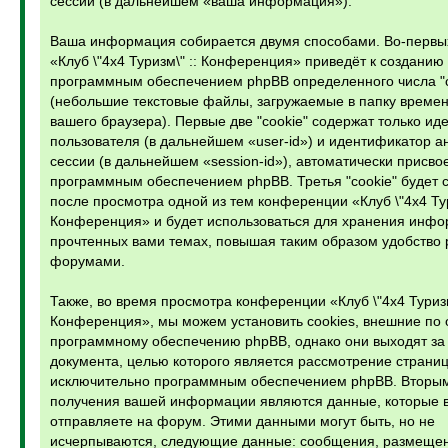
сессий (в дальнейшем «ваша информация»).
Ваша информация собирается двумя способами. Во-первы
«Клуб \"4х4 Туризм\" :: Конференция» приведёт к созданию
программным обеспечением phpBB определенного числа "c
(небольшие текстовые файлы, загружаемые в папку време
вашего браузера). Первые две "cookie" содержат только и
пользователя (в дальнейшем «user-id») и идентификатор 
сессии (в дальнейшем «session-id»), автоматически присв
программным обеспечением phpBB. Третья "cookie" будет 
после просмотра одной из тем конференции «Клуб \"4х4 Тур
Конференция» и будет использоваться для хранения инфо
прочтенных вами темах, повышая таким образом удобство 
форумами.
Также, во время просмотра конференции «Клуб \"4х4 Туризм
Конференция», мы можем установить cookies, внешние по
программному обеспечению phpBB, однако они выходят за 
документа, целью которого является рассмотрение страниц
исключительно программным обеспечением phpBB. Вторым
получения вашей информации являются данные, которые 
отправляете на форум. Этими данными могут быть, но не
исчерпываются, следующие данные: сообщения, размеще