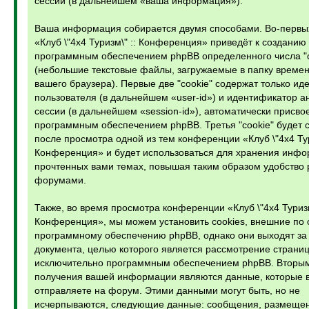
сессий (в дальнейшем «ваша информация»).
Ваша информация собирается двумя способами. Во-первы
«Клуб \"4х4 Туризм\" :: Конференция» приведёт к созданию
программным обеспечением phpBB определенного числа "c
(небольшие текстовые файлы, загружаемые в папку време
вашего браузера). Первые две "cookie" содержат только и
пользователя (в дальнейшем «user-id») и идентификатор 
сессии (в дальнейшем «session-id»), автоматически присв
программным обеспечением phpBB. Третья "cookie" будет 
после просмотра одной из тем конференции «Клуб \"4х4 Тур
Конференция» и будет использоваться для хранения инфо
прочтенных вами темах, повышая таким образом удобство 
форумами.
Также, во время просмотра конференции «Клуб \"4х4 Туризм
Конференция», мы можем установить cookies, внешние по
программному обеспечению phpBB, однако они выходят за 
документа, целью которого является рассмотрение страниц
исключительно программным обеспечением phpBB. Вторым
получения вашей информации являются данные, которые 
отправляете на форум. Этими данными могут быть, но не
исчерпываются, следующие данные: сообщения, размеще