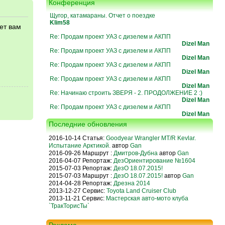
Конференция
Щугор, катамараны. Отчет о поездке
Klim58
ет вам
я
Re: Продам проект УАЗ с дизелем и АКПП
Dizel Man
Re: Продам проект УАЗ с дизелем и АКПП
Dizel Man
Re: Продам проект УАЗ с дизелем и АКПП
Dizel Man
Re: Продам проект УАЗ с дизелем и АКПП
Dizel Man
Re: Начинаю строить ЗВЕРЯ - 2. ПРОДОЛЖЕНИЕ 2 :)
Dizel Man
Re: Продам проект УАЗ с дизелем и АКПП
Dizel Man
Последние обновления
2016-10-14 Статья:
Goodyear Wrangler MT/R Kevlar.
Испытание Арктикой.
автор
Gan
2016-09-26 Маршрут :
Дмитров-Дубна
автор
Gan
2016-04-07 Репортаж:
ДезОриентирование №1604
2015-07-03 Репортаж:
ДезО 18.07.2015!
2015-07-03 Маршрут :
ДезО 18.07.2015!
автор
Gan
2014-04-28 Репортаж:
Дрезна 2014
2013-12-27 Сервис:
Toyota Land Cruiser Club
2013-11-21 Сервис:
Мастерская авто-мото клуба
`ТракТорисТы`