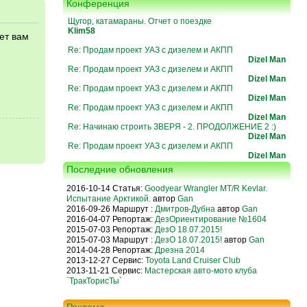
Конференция
Щугор, катамараны. Отчет о поездке
Klim58
ет вам
я
Re: Продам проект УАЗ с дизелем и АКПП
Dizel Man
Re: Продам проект УАЗ с дизелем и АКПП
Dizel Man
Re: Продам проект УАЗ с дизелем и АКПП
Dizel Man
Re: Продам проект УАЗ с дизелем и АКПП
Dizel Man
Re: Начинаю строить ЗВЕРЯ - 2. ПРОДОЛЖЕНИЕ 2 :)
Dizel Man
Re: Продам проект УАЗ с дизелем и АКПП
Dizel Man
Последние обновления
2016-10-14 Статья:
Goodyear Wrangler MT/R Kevlar.
Испытание Арктикой.
автор
Gan
2016-09-26 Маршрут :
Дмитров-Дубна
автор
Gan
2016-04-07 Репортаж:
ДезОриентирование №1604
2015-07-03 Репортаж:
ДезО 18.07.2015!
2015-07-03 Маршрут :
ДезО 18.07.2015!
автор
Gan
2014-04-28 Репортаж:
Дрезна 2014
2013-12-27 Сервис:
Toyota Land Cruiser Club
2013-11-21 Сервис:
Мастерская авто-мото клуба
`ТракТорисТы`