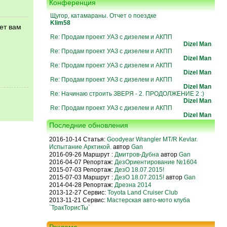
Конференция
Щугор, катамараны. Отчет о поездке
Klim58
ет вам
я
Re: Продам проект УАЗ с дизелем и АКПП
Dizel Man
Re: Продам проект УАЗ с дизелем и АКПП
Dizel Man
Re: Продам проект УАЗ с дизелем и АКПП
Dizel Man
Re: Продам проект УАЗ с дизелем и АКПП
Dizel Man
Re: Начинаю строить ЗВЕРЯ - 2. ПРОДОЛЖЕНИЕ 2 :)
Dizel Man
Re: Продам проект УАЗ с дизелем и АКПП
Dizel Man
Последние обновления
2016-10-14 Статья:
Goodyear Wrangler MT/R Kevlar.
Испытание Арктикой.
автор
Gan
2016-09-26 Маршрут :
Дмитров-Дубна
автор
Gan
2016-04-07 Репортаж:
ДезОриентирование №1604
2015-07-03 Репортаж:
ДезО 18.07.2015!
2015-07-03 Маршрут :
ДезО 18.07.2015!
автор
Gan
2014-04-28 Репортаж:
Дрезна 2014
2013-12-27 Сервис:
Toyota Land Cruiser Club
2013-11-21 Сервис:
Мастерская авто-мото клуба
`ТракТорисТы`