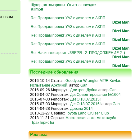
Щугор, катамараны. Отчет о поездке
Klim58
ет вам
Re: Продам проект УАЗ с дизелем и АКПП
я
Dizel Man
Re: Продам проект УАЗ с дизелем и АКПП
Dizel Man
Re: Продам проект УАЗ с дизелем и АКПП
Dizel Man
Re: Продам проект УАЗ с дизелем и АКПП
Dizel Man
Re: Начинаю строить ЗВЕРЯ - 2. ПРОДОЛЖЕНИЕ 2 :)
Dizel Man
Re: Продам проект УАЗ с дизелем и АКПП
Dizel Man
Последние обновления
2016-10-14 Статья:
Goodyear Wrangler MT/R Kevlar.
Испытание Арктикой.
автор
Gan
2016-09-26 Маршрут :
Дмитров-Дубна
автор
Gan
2016-04-07 Репортаж:
ДезОриентирование №1604
2015-07-03 Репортаж:
ДезО 18.07.2015!
2015-07-03 Маршрут :
ДезО 18.07.2015!
автор
Gan
2014-04-28 Репортаж:
Дрезна 2014
2013-12-27 Сервис:
Toyota Land Cruiser Club
2013-11-21 Сервис:
Мастерская авто-мото клуба
`ТракТорисТы`
Реклама